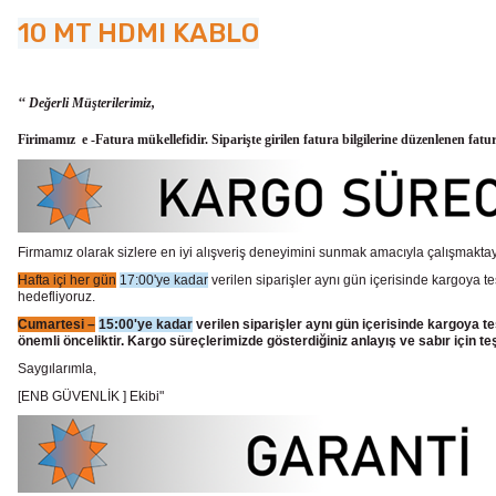
10 MT HDMI KABLO
‘‘ Değerli Müşterilerimiz,
Firimamız e -Fatura mükellefidir. Siparişte girilen fatura bilgilerine düzenlenen fatu
Firmamız olarak sizlere en iyi alışveriş deneyimini sunmak amacıyla çalışmaktayı
Hafta içi her gün
17:00'ye kadar
verilen siparişler aynı gün içerisinde kargoya te
hedefliyoruz.
Cumartesi –
15:00'ye kadar
verilen siparişler aynı gün içerisinde kargoya te
önemli önceliktir. Kargo süreçlerimizde gösterdiğiniz anlayış ve sabır için te
Saygılarımla,
[ENB GÜVENLİK ] Ekibi"