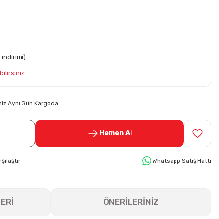
indirimi)
ilirsiniz.
riniz Aynı Gün Kargoda
Hemen Al
rşılaştır
Whatsapp Satış Hattı
ERİ
ÖNERİLERİNİZ