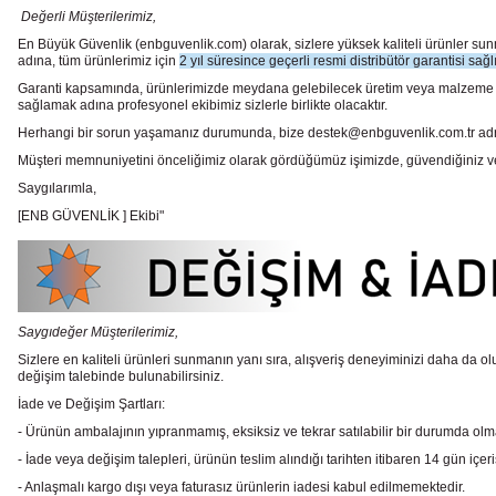
Değerli Müşterilerimiz,
En Büyük Güvenlik
(enbguvenlik.com)
olarak, sizlere yüksek kaliteli ürünler 
adına, tüm ürünlerimiz için
2 yıl süresince geçerli resmi distribütör garantisi sağl
Garanti kapsamında, ürünlerimizde meydana gelebilecek üretim veya malzeme hata
sağlamak adına profesyonel ekibimiz sizlerle birlikte olacaktır.
Herhangi bir sorun yaşamanız durumunda, bize destek@enbguvenlik.com.tr adresinde
Müşteri memnuniyetini önceliğimiz olarak gördüğümüz işimizde, güvendiğiniz ve te
Saygılarımla,
[ENB GÜVENLİK ] Ekibi"
Saygıdeğer Müşterilerimiz,
Sizlere en kaliteli ürünleri sunmanın yanı sıra, alışveriş deneyiminizi daha da olu
değişim talebinde bulunabilirsiniz.
İade ve Değişim Şartları:
- Ürünün ambalajının yıpranmamış, eksiksiz ve tekrar satılabilir bir durumda ol
- İade veya değişim talepleri, ürünün teslim alındığı tarihten itibaren 14 gün içeri
- Anlaşmalı kargo dışı veya faturasız ürünlerin iadesi kabul edilmemektedir.