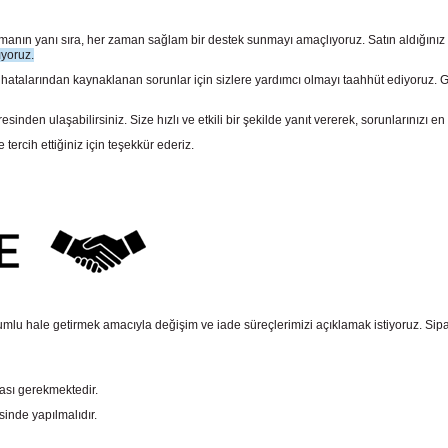
sunmanın yanı sıra, her zaman sağlam bir destek sunmayı amaçlıyoruz. Satın aldığını
ıyoruz.
larından kaynaklanan sorunlar için sizlere yardımcı olmayı taahhüt ediyoruz. Gara
n ulaşabilirsiniz. Size hızlı ve etkili bir şekilde yanıt vererek, sorunlarınızı en 
rcih ettiğiniz için teşekkür ederiz.
mlu hale getirmek amacıyla değişim ve iade süreçlerimizi açıklamak istiyoruz. Sipariş e
ması gerekmektedir.
sinde yapılmalıdır.