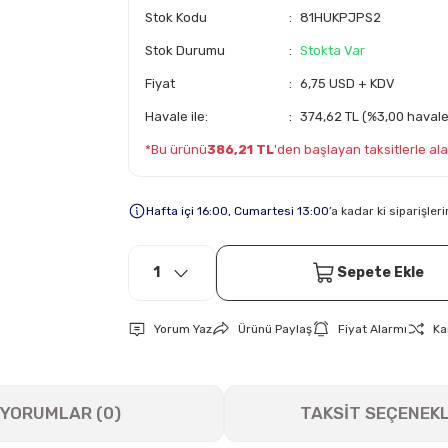
Stok Kodu
81HUKPJPS2
Stok Durumu
Stokta Var
Fiyat
6,75 USD + KDV
Havale ile:
374,62 TL (%3,00 havale 
*Bu ürünü
386,21 TL
'den başlayan taksitlerle alab
Hafta içi 16:00, Cumartesi 13:00
’a kadar ki siparişle
Sepete Ekle
Yorum Yaz
Ürünü Paylaş
Fiyat Alarmı
Ka
YORUMLAR (0)
TAKSİT SEÇENEKL