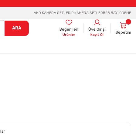
AHD KAMERA SETLER
IP KAMERA SETLER
B2B BAYİ ÖDEME
ARA
Beğenilen
Üye Girişi
Sepetim
Ürünler
Kayıt Ol
lar