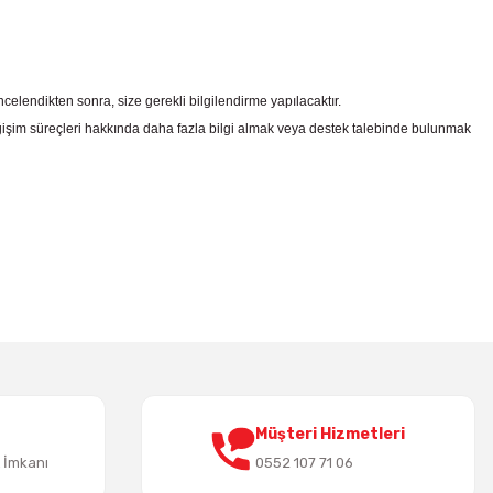
celendikten sonra, size gerekli bilgilendirme yapılacaktır.
şim süreçleri hakkında daha fazla bilgi almak veya destek talebinde bulunmak
irsiniz.
Müşteri Hizmetleri
t İmkanı
0552 107 71 06