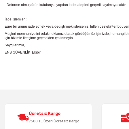
- Deforme olmuş ürün kutularıyla yapılan iade talepleri geçerli sayılmayacaktır.
İade İşlemleri:
Eğer bir ürünü iade etmek veya değiştirmek isterseniz, lütfen destek@enbguvenlik.
Müşteri memnuniyetini odak noktamız olarak gördüğümüz işimizde, herhangi bir
için bizimle iletişime geçmekten çekinmeyin.
Saygılarımla,
ENB GÜVENLİK Ekibi"
Bu ürünün fiyat bilgisi, resim, ürün açıklamalarında ve diğer konularda
Görüş ve önerileriniz için teşekkür ederiz.
Ürün resmi kalitesiz, bozuk veya görüntülenemiyor.
Ürün açıklamasında eksik bilgiler bulunuyor.
Ürün bilgilerinde hatalar bulunuyor.
Ürün fiyatı diğer sitelerden daha pahalı.
Bu ürüne benzer farklı alternatifler olmalı.
Ücretsiz Kargo
7500 TL Üzeri Ücretsiz Kargo