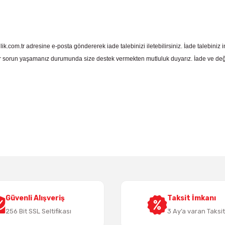
com.tr adresine e-posta göndererek iade talebinizi iletebilirsiniz. İade talebiniz in
 sorun yaşamanız durumunda size destek vermekten mutluluk duyarız. İade ve deği
 yetersiz gördüğünüz noktaları öneri formunu kullanarak tarafımıza iletebil
Bu ürüne ilk yorumu siz yapın!
Yorum Yaz
Güvenli Alışveriş
Taksit İmkanı
256 Bit SSL Seltifikası
3 Ay’a varan Taksi