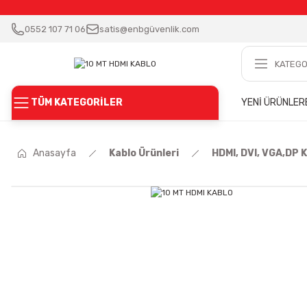
0552 107 71 06
satis@enbgüvenlik.com
TÜM KATEGORİLER
YENİ ÜRÜNLER
Anasayfa
Kablo Ürünleri
HDMI, DVI, VGA,DP K