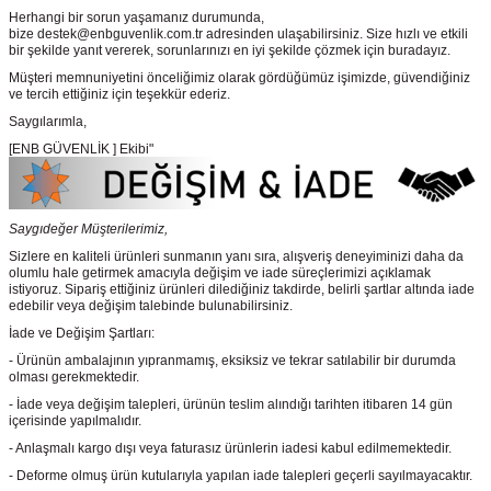
Herhangi bir sorun yaşamanız durumunda,
bize destek@enbguvenlik.com.tr adresinden ulaşabilirsiniz. Size hızlı ve etkili
bir şekilde yanıt vererek, sorunlarınızı en iyi şekilde çözmek için buradayız.
Müşteri memnuniyetini önceliğimiz olarak gördüğümüz işimizde, güvendiğiniz
ve tercih ettiğiniz için teşekkür ederiz.
Saygılarımla,
[ENB GÜVENLİK ] Ekibi"
Saygıdeğer Müşterilerimiz,
Sizlere en kaliteli ürünleri sunmanın yanı sıra, alışveriş deneyiminizi daha da
olumlu hale getirmek amacıyla değişim ve iade süreçlerimizi açıklamak
istiyoruz. Sipariş ettiğiniz ürünleri dilediğiniz takdirde, belirli şartlar altında iade
edebilir veya değişim talebinde bulunabilirsiniz.
İade ve Değişim Şartları:
- Ürünün ambalajının yıpranmamış, eksiksiz ve tekrar satılabilir bir durumda
olması gerekmektedir.
- İade veya değişim talepleri, ürünün teslim alındığı tarihten itibaren 14 gün
içerisinde yapılmalıdır.
- Anlaşmalı kargo dışı veya faturasız ürünlerin iadesi kabul edilmemektedir.
- Deforme olmuş ürün kutularıyla yapılan iade talepleri geçerli sayılmayacaktır.