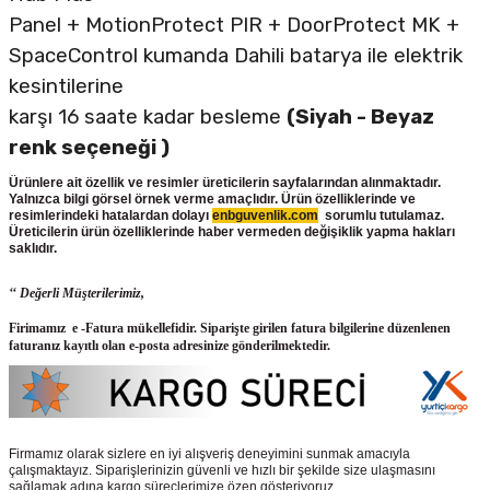
Panel + MotionProtect PIR + DoorProtect MK +
SpaceControl kumanda Dahili batarya ile elektrik
kesintilerine
karşı 16 saate kadar besleme
(Siyah - Beyaz
renk seçeneği )
Ürünlere ait özellik ve resimler üreticilerin sayfalarından alınmaktadır.
Yalnızca bilgi görsel örnek verme amaçlıdır. Ürün özelliklerinde ve
resimlerindeki hatalardan dolayı
enbguvenlik.com
sorumlu tutulamaz.
Üreticilerin ürün
özelliklerinde haber vermeden değişiklik yapma hakları
saklıdır.
‘‘ Değerli Müşterilerimiz,
Firimamız e -Fatura mükellefidir. Siparişte girilen fatura bilgilerine düzenlenen
faturanız kayıtlı olan e-posta adresinize gönderilmektedir.
Firmamız olarak sizlere en iyi alışveriş deneyimini sunmak amacıyla
çalışmaktayız. Siparişlerinizin güvenli ve hızlı bir şekilde size ulaşmasını
sağlamak adına kargo süreçlerimize özen gösteriyoruz.