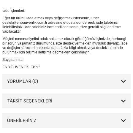
İade İşlemleri:
Eğer bir ürünü iade etmek veya değiştirmek isterseniz, lütfen
destek@enbguvenlik.com.tr adresine e-posta göndererek iade talebinizi
iletebilirsiniz. İade talebiniz incelendikten sonra, size gerekli bilgilendirme
yapılacaktır.
Müşteri memnuniyetini odak noktamız olarak gördüğümüz işimizde, herhangi
bir sorun yaşamanız durumunda size destek vermekten mutluluk duyarız. İade
ve değişim süreçleri hakkında daha fazla bilgi almak veya destek talebinde
bulunmak için bizimle iletişime geçmekten çekinmeyin.
Saygılarımla,
ENB GÜVENLİK Ekibi"
YORUMLAR (0)
TAKSİT SEÇENEKLERİ
Bu ürüne ilk yorumu siz yapın!
Yorum Yaz
ÖNERİLERİNİZ
Bu ürünün fiyat bilgisi, resim, ürün açıklamalarında ve diğer konularda