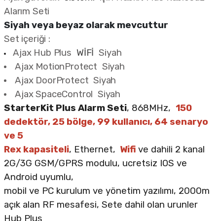
Alarım Seti
Siyah veya beyaz olarak mevcuttur
Set içeriği :
Ajax Hub Plus
WİFİ
Siyah
Ajax MotionProtect
Siyah
Ajax DoorProtect
Siyah
Ajax SpaceControl
Siyah
StarterKit Plus Alarm Seti
, 868MHz,
150
dedektör, 25 bölge, 99 kullanıcı, 64 senaryo
ve 5
Rex kapasiteli
, Ethernet,
Wifi
ve dahili 2 kanal
2G/3G GSM/GPRS modulu, ucretsiz IOS ve
Android uyumlu,
mobil ve PC kurulum ve yönetim yazılımı, 2000m
açık alan RF mesafesi, Sete dahil olan urunler
Hub Plus