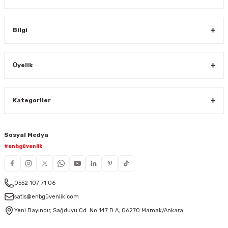
Bilgi
Üyelik
Kategoriler
Sosyal Medya
#enbgüvenlik
0552 107 71 06
satis@enbgüvenlik.com
Yeni Bayındır, Sağduyu Cd. No:147 D:A, 06270 Mamak/Ankara