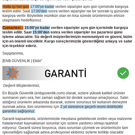
Hafta içi her gün
17:00'ye kadar
verilen siparişler aynı gün içerisinde kargoya
teslim edilir. Saat
17:00'den
sonra verilen siparişler ise bir sonraki iş gününde
kargoya verilir. Böylelikle mümkün olan en kısa sürede ürünlerinizin elinize
ulaşmasını hedefliyoruz.
Cumartesi –
15:00'ye kadar
verilen siparişler aynı gün içerisinde kargoya
teslim edilir. Saat
15:00'den
sonra verilen siparişler ise pazartesi günü
işleme alınacaktır. Siz değerli müşterilerimizin memnuniyeti ve güveni, bizim
için en önemli önceliktir. Kargo süreçlerimizde gösterdiğiniz anlayış ve sabır
için teşekkür ederiz.
Saygılarımla,
[ENB GÜVENLİK ] Ekibi"
Değerli Müşterilerimiz,
En Büyük Güvenlik
(enbguvenlik.com)
olarak, sizlere yüksek kaliteli ürünler
sunmanın yanı sıra, her zaman sağlam bir destek sunmayı amaçlıyoruz. Satın
aldığınız ürünlerin arkasında durarak, sizlere sorunsuz bir kullanım deneyimi
sunmak adına, tüm ürünlerimiz için
2 yıl süresince geçerli resmi distribütör
garantisi sağlıyoruz.
Garanti kapsamında, ürünlerimizde meydana gelebilecek üretim veya malzeme
hatalarından kaynaklanan sorunlar için sizlere yardımcı olmayı taahhüt
ediyoruz. Garanti süresi boyunca, olası sorunları çözmek ve ürünlerinizin tam
işlevselliğini sağlamak adına profesyonel ekibimiz sizlerle birlikte olacaktır.