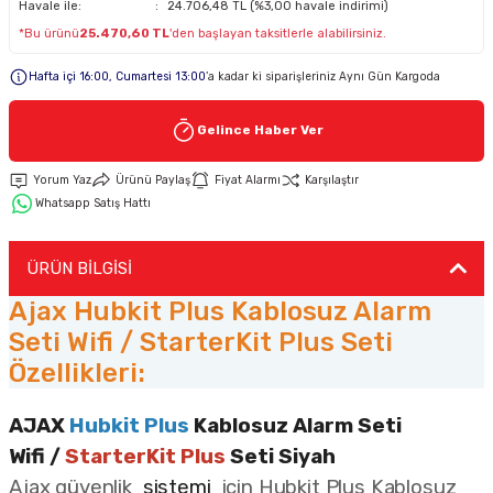
Havale ile:
24.706,48 TL (%3,00 havale indirimi)
*Bu ürünü
25.470,60 TL
'den başlayan taksitlerle alabilirsiniz.
Keypad-Tuş Takımı Ürünler
Hafta içi 16:00, Cumartesi 13:00
’a kadar ki siparişleriniz Aynı Gün Kargoda
Hırsız Alarm Aksesuarlar
Gelince Haber Ver
Yorum Yaz
Ürünü Paylaş
Fiyat Alarmı
Karşılaştır
Whatsapp Satış Hattı
ÜRÜN BİLGİSİ
Ajax Hubkit Plus Kablosuz Alarm
Seti Wifi / StarterKit Plus Seti
Özellikleri:
AJAX
Hubkit Plus
Kablosuz Alarm Seti
Wifi /
StarterKit Plus
Seti Siyah
Ajax güvenlik
sistemi
için Hubkit Plus Kablosuz