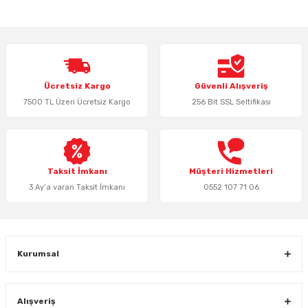
yetersiz gördüğünüz noktaları öneri formunu kullanarak tarafımıza
iletebilirsiniz.
Görüş ve önerileriniz için teşekkür ederiz.
Ürün resmi kalitesiz, bozuk veya görüntülenemiyor.
Ücretsiz Kargo
Güvenli Alışveriş
Ürün açıklamasında eksik bilgiler bulunuyor.
7500 TL Üzeri Ücretsiz Kargo
256 Bit SSL Seltifikası
Ürün bilgilerinde hatalar bulunuyor.
Ürün fiyatı diğer sitelerden daha pahalı.
Bu ürüne benzer farklı alternatifler olmalı.
Taksit İmkanı
Müşteri Hizmetleri
3 Ay’a varan Taksit İmkanı
0552 107 71 06
Gönder
Kurumsal
Alışveriş