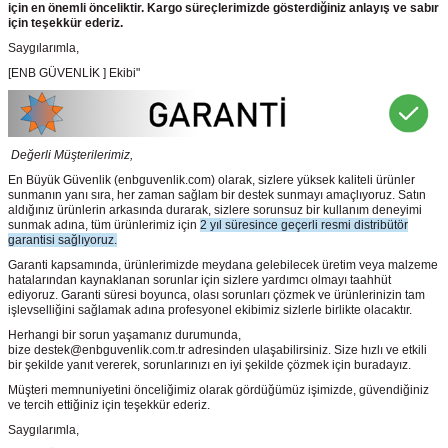
için en önemli önceliktir. Kargo süreçlerimizde gösterdiğiniz anlayış ve sabır
için teşekkür ederiz.
Saygılarımla,
[ENB GÜVENLİK ] Ekibi"
Değerli Müşterilerimiz,
En Büyük Güvenlik
(enbguvenlik.com)
olarak, sizlere yüksek kaliteli ürünler
sunmanın yanı sıra, her zaman sağlam bir destek sunmayı amaçlıyoruz. Satın
aldığınız ürünlerin arkasında durarak, sizlere sorunsuz bir kullanım deneyimi
sunmak adına, tüm ürünlerimiz için
2 yıl süresince geçerli resmi distribütör
garantisi sağlıyoruz.
Garanti kapsamında, ürünlerimizde meydana gelebilecek üretim veya malzeme
hatalarından kaynaklanan sorunlar için sizlere yardımcı olmayı taahhüt
ediyoruz. Garanti süresi boyunca, olası sorunları çözmek ve ürünlerinizin tam
işlevselliğini sağlamak adına profesyonel ekibimiz sizlerle birlikte olacaktır.
Herhangi bir sorun yaşamanız durumunda,
bize destek@enbguvenlik.com.tr adresinden ulaşabilirsiniz. Size hızlı ve etkili
bir şekilde yanıt vererek, sorunlarınızı en iyi şekilde çözmek için buradayız.
Müşteri memnuniyetini önceliğimiz olarak gördüğümüz işimizde, güvendiğiniz
ve tercih ettiğiniz için teşekkür ederiz.
Saygılarımla,