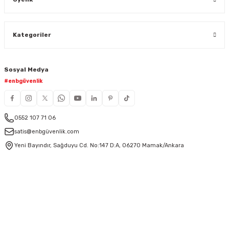
Kategoriler
Sosyal Medya
#enbgüvenlik
0552 107 71 06
satis@enbgüvenlik.com
Yeni Bayındır, Sağduyu Cd. No:147 D:A, 06270 Mamak/Ankara