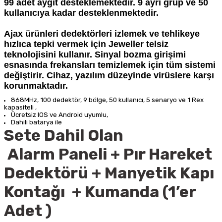
99 adet aygıt desteklemektedir. 9 ayrı grup ve 50
kullanıcıya kadar desteklenmektedir.
Ajax ürünleri dedektörleri izlemek ve tehlikeye
hızlıca tepki vermek için Jeweller telsiz
teknolojisini kullanır. Sinyal bozma girişimi
esnasında frekansları temizlemek için tüm sistemi
değiştirir. Cihaz, yazılım düzeyinde virüslere karşı
korunmaktadır.
868MHz, 100 dedektör, 9 bölge, 50 kullanıcı, 5 senaryo ve 1 Rex
kapasiteli
,
Ücretsiz IOS ve Android uyumlu,
Dahili batarya ile
Sete Dahil Olan
Alarm Paneli + Pır Hareket
Dedektörü + Manyetik Kapı
Kontağı + Kumanda (1’er
Adet )