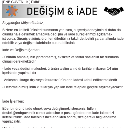
[ENB GÜVENLİK ] Ekibi"
Saygıdeğer Müşterilerimiz,
Sizlere en kaliteli ürünleri sunmanın yanı sıra, alışveriş deneyiminizi daha da
olumlu hale getirmek amacıyla değişim ve iade süreçlerimizi açıklamak
istiyoruz. Sipariş ettiğiniz ürünleri dilediğiniz takdirde, belirli şartlar altında iade
edebilir veya değişim talebinde bulunabilirsiniz.
İade ve Değişim Şartları:
- Ürünün ambalajının yıpranmamış, eksiksiz ve tekrar satılabilir bir durumda
olması gerekmektedir.
- İade veya değişim talepleri, ürünün teslim alındığı tarihten itibaren 14 gün
içerisinde yapılmalıdır.
- Anlaşmalı kargo dışı veya faturasız ürünlerin iadesi kabul edilmemektedir.
- Deforme olmuş ürün kutularıyla yapılan iade talepleri geçerli sayılmayacaktır.
İade İşlemleri:
Eğer bir ürünü iade etmek veya değiştirmek isterseniz, lütfen
destek@enbguvenlik.com.tr adresine e-posta göndererek iade talebinizi
iletebilirsiniz. İade talebiniz incelendikten sonra, size gerekli bilgilendirme
yapılacaktır.