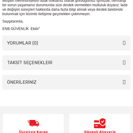
Müşteri memnuniyetini odak noktamız olarak gördüğümüz işimizde, herhangi
bir sorun yaşamanız durumunda size destek vermekten mutluluk duyarız. İade
ve değişim süreçleri hakkında daha fazla bilgi almak veya destek talebinde
bulunmak için bizimle iletişime geçmekten çekinmeyin.
Saygılarımla,
ENB GÜVENLİK Ekibi"
YORUMLAR (0)
TAKSİT SEÇENEKLERİ
Bu ürüne ilk yorumu siz yapın!
Yorum Yaz
ÖNERİLERİNİZ
Bu ürünün fiyat bilgisi, resim, ürün açıklamalarında ve diğer konularda
yetersiz gördüğünüz noktaları öneri formunu kullanarak tarafımıza
iletebilirsiniz.
Görüş ve önerileriniz için teşekkür ederiz.
Ürün resmi kalitesiz, bozuk veya görüntülenemiyor.
Ücretsiz Kargo
Güvenli Alışveriş
Ürün açıklamasında eksik bilgiler bulunuyor.