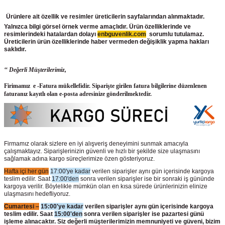
Ürünlere ait özellik ve resimler üreticilerin sayfalarından alınmaktadır.
Yalnızca bilgi görsel örnek verme amaçlıdır. Ürün özelliklerinde ve
resimlerindeki hatalardan dolayı
enbguvenlik.com
sorumlu tutulamaz.
Üreticilerin ürün
özelliklerinde haber vermeden değişiklik yapma hakları
saklıdır.
‘‘ Değerli Müşterilerimiz,
Firimamız e -Fatura mükellefidir. Siparişte girilen fatura bilgilerine düzenlenen
faturanız kayıtlı olan e-posta adresinize gönderilmektedir.
Firmamız olarak sizlere en iyi alışveriş deneyimini sunmak amacıyla
çalışmaktayız. Siparişlerinizin güvenli ve hızlı bir şekilde size ulaşmasını
sağlamak adına kargo süreçlerimize özen gösteriyoruz.
Hafta içi her gün
17:00'ye kadar
verilen siparişler aynı gün içerisinde kargoya
teslim edilir. Saat
17:00'den
sonra verilen siparişler ise bir sonraki iş gününde
kargoya verilir. Böylelikle mümkün olan en kısa sürede ürünlerinizin elinize
ulaşmasını hedefliyoruz.
Cumartesi –
15:00'ye kadar
verilen siparişler aynı gün içerisinde kargoya
teslim edilir. Saat
15:00'den
sonra verilen siparişler ise pazartesi günü
işleme alınacaktır. Siz değerli müşterilerimizin memnuniyeti ve güveni, bizim