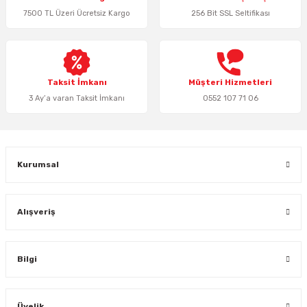
7500 TL Üzeri Ücretsiz Kargo
256 Bit SSL Seltifikası
Ürün bilgilerinde hatalar bulunuyor.
Ürün fiyatı diğer sitelerden daha pahalı.
Bu ürüne benzer farklı alternatifler olmalı.
Taksit İmkanı
Müşteri Hizmetleri
3 Ay’a varan Taksit İmkanı
0552 107 71 06
Gönder
Kurumsal
Alışveriş
Bilgi
Üyelik