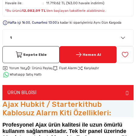
Havale ile:
11.719,62 TL (%3,00 havale indirimi)
*Bu ürünü
12.082,09 TL
'den başlayan taksitlerle alabilirsiniz.
Keypad-Tuş Takımı Ürünler
Hafta içi 16:00, Cumartesi 13:00
’a kadar ki siparişleriniz Aynı Gün Kargoda
Hırsız Alarm Aksesuarlar
Sepete Ekle
Hemen Al
Yorum Yaz
Ürünü Paylaş
Fiyat Alarmı
Karşılaştır
Whatsapp Satış Hattı
ÜRÜN BİLGİSİ
Ajax Hubkit / Starterkithub
Kablosuz Alarm Kiti Özellikleri:
Profesyonel Ajax ürün kalitesi ile uzun ömürlü
kullanım sağlanmaktadır. Tek bir panel üzerinde