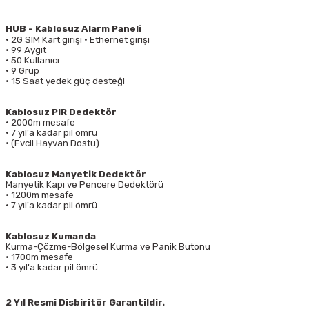
HUB - Kablosuz Alarm Paneli
• 2G SIM Kart girişi • Ethernet girişi
• 99 Aygıt
• 50 Kullanıcı
• 9 Grup
• 15 Saat yedek güç desteği
Kablosuz PIR Dedektör
• 2000m mesafe
• 7 yıl'a kadar pil ömrü
• (Evcil Hayvan Dostu)
Kablosuz Manyetik Dedektör
Manyetik Kapı ve Pencere Dedektörü
• 1200m mesafe
• 7 yıl'a kadar pil ömrü
Kablosuz Kumanda
Kurma-Çözme-Bölgesel Kurma ve Panik Butonu
• 1700m mesafe
• 3 yıl'a kadar pil ömrü
2 Yıl Resmi Disbiritör Garantildir.