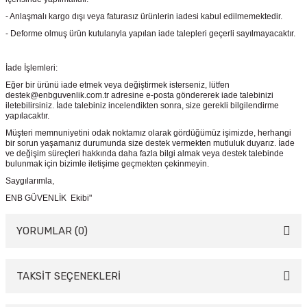
- Anlaşmalı kargo dışı veya faturasız ürünlerin iadesi kabul edilmemektedir.
- Deforme olmuş ürün kutularıyla yapılan iade talepleri geçerli sayılmayacaktır.
İade İşlemleri:
Eğer bir ürünü iade etmek veya değiştirmek isterseniz, lütfen
destek@enbguvenlik.com.tr adresine e-posta göndererek iade talebinizi
iletebilirsiniz. İade talebiniz incelendikten sonra, size gerekli bilgilendirme
yapılacaktır.
Müşteri memnuniyetini odak noktamız olarak gördüğümüz işimizde, herhangi
bir sorun yaşamanız durumunda size destek vermekten mutluluk duyarız. İade
ve değişim süreçleri hakkında daha fazla bilgi almak veya destek talebinde
bulunmak için bizimle iletişime geçmekten çekinmeyin.
Saygılarımla,
ENB GÜVENLİK Ekibi"
YORUMLAR (0)
TAKSİT SEÇENEKLERİ
Bu ürüne ilk yorumu siz yapın!