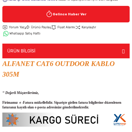
Gelince Haber Ver
Keypad-Tuş Takımı Ürünler
Yorum Yaz
Ürünü Paylaş
Fiyat Alarmı
Karşılaştır
Hırsız Alarm Aksesuarlar
Whatsapp Satış Hattı
ÜRÜN BİLGİSİ
ALFANET CAT6 OUTDOOR KABLO
305M
‘‘ Değerli Müşterilerimiz,
Firimamız e -Fatura mükellefidir. Siparişte girilen fatura bilgilerine düzenlenen
faturanız kayıtlı olan e-posta adresinize gönderilmektedir.