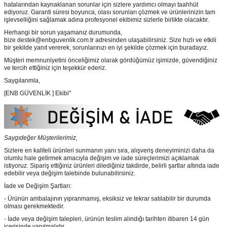
hatalarından kaynaklanan sorunlar için sizlere yardımcı olmayı taahhüt
ediyoruz. Garanti süresi boyunca, olası sorunları çözmek ve ürünlerinizin tam
işlevselliğini sağlamak adına profesyonel ekibimiz sizlerle birlikte olacaktır.
Herhangi bir sorun yaşamanız durumunda,
bize destek@enbguvenlik.com.tr adresinden ulaşabilirsiniz. Size hızlı ve etkili
bir şekilde yanıt vererek, sorunlarınızı en iyi şekilde çözmek için buradayız.
Müşteri memnuniyetini önceliğimiz olarak gördüğümüz işimizde, güvendiğiniz
ve tercih ettiğiniz için teşekkür ederiz.
Saygılarımla,
[ENB GÜVENLİK ] Ekibi"
Saygıdeğer Müşterilerimiz,
Sizlere en kaliteli ürünleri sunmanın yanı sıra, alışveriş deneyiminizi daha da
olumlu hale getirmek amacıyla değişim ve iade süreçlerimizi açıklamak
istiyoruz. Sipariş ettiğiniz ürünleri dilediğiniz takdirde, belirli şartlar altında iade
edebilir veya değişim talebinde bulunabilirsiniz.
İade ve Değişim Şartları:
- Ürünün ambalajının yıpranmamış, eksiksiz ve tekrar satılabilir bir durumda
olması gerekmektedir.
- İade veya değişim talepleri, ürünün teslim alındığı tarihten itibaren 14 gün
içerisinde yapılmalıdır.