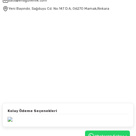
satis@enbgüvenlik.com
Yeni Bayındır, Sağduyu Cd. No:147 D:A, 06270 Mamak/Ankara
Kolay Ödeme Seçenekleri