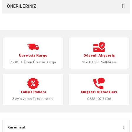
Yorum Yaz
ÖNERİLERİNİZ
Bu ürünün fiyat bilgisi, resim, ürün açıklamalarında ve diğer konularda
yetersiz gördüğünüz noktaları öneri formunu kullanarak tarafımıza
iletebilirsiniz.
Görüş ve önerileriniz için teşekkür ederiz.
Ürün resmi kalitesiz, bozuk veya görüntülenemiyor.
Ücretsiz Kargo
Güvenli Alışveriş
Ürün açıklamasında eksik bilgiler bulunuyor.
7500 TL Üzeri Ücretsiz Kargo
256 Bit SSL Seltifikası
Ürün bilgilerinde hatalar bulunuyor.
Ürün fiyatı diğer sitelerden daha pahalı.
Bu ürüne benzer farklı alternatifler olmalı.
Taksit İmkanı
Müşteri Hizmetleri
3 Ay’a varan Taksit İmkanı
0552 107 71 06
Gönder
Kurumsal