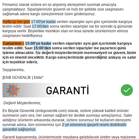
Firmamız olarak sizlere en iyi alışveriş deneyimini sunmak amacıyla
çalışmaktayız. Siparişlerinizin güvenli ve hızlı bir şekilde size ulaşmasını
sağlamak adına kargo süreçlerimize özen gösteriyoruz.
Hafta içi her gün
17:00'ye kadar
verilen siparişler aynı gün içerisinde kargoya
teslim edilir. Saat
17:00'den
sonra verilen siparişler ise bir sonraki iş gününde
kargoya verilir. Böylelikle mümkün olan en kısa sürede ürünlerinizin elinize
ulaşmasını hedefliyoruz.
Cumartesi –
15:00'ye kadar
verilen siparişler aynı gün içerisinde kargoya
teslim edilir. Saat
15:00'den
sonra verilen siparişler ise pazartesi günü
işleme alınacaktır. Siz değerli müşterilerimizin memnuniyeti ve güveni, bizim
için en önemli önceliktir. Kargo süreçlerimizde gösterdiğiniz anlayış ve sabır
için teşekkür ederiz.
Saygılarımla,
[ENB GÜVENLİK ] Ekibi"
Değerli Müşterilerimiz,
En Büyük Güvenlik
(enbguvenlik.com)
olarak, sizlere yüksek kaliteli ürünler
sunmanın yanı sıra, her zaman sağlam bir destek sunmayı amaçlıyoruz. Satın
aldığınız ürünlerin arkasında durarak, sizlere sorunsuz bir kullanım deneyimi
sunmak adına, tüm ürünlerimiz için
2 yıl süresince geçerli resmi distribütör
garantisi sağlıyoruz.
Garanti kapsamında, ürünlerimizde meydana gelebilecek üretim veya malzeme