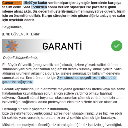
Cumartesi –
15:00'ye kadar
verilen siparişler aynı gün içerisinde kargoya
teslim edilir. Saat
15:00'den
sonra verilen siparişler ise pazartesi günü
işleme alınacaktır. Siz değerli müşterilerimizin memnuniyeti ve güveni, bizim
için en önemli önceliktir. Kargo süreçlerimizde gösterdiğiniz anlayış ve sabır
için teşekkür ederiz.
Saygılarımla,
[ENB GÜVENLİK ] Ekibi"
Değerli Müşterilerimiz,
En Büyük Güvenlik
(enbguvenlik.com)
olarak, sizlere yüksek kaliteli ürünler
sunmanın yanı sıra, her zaman sağlam bir destek sunmayı amaçlıyoruz. Satın
aldığınız ürünlerin arkasında durarak, sizlere sorunsuz bir kullanım deneyimi
sunmak adına, tüm ürünlerimiz için
2 yıl süresince geçerli resmi distribütör
garantisi sağlıyoruz.
Garanti kapsamında, ürünlerimizde meydana gelebilecek üretim veya malzeme
hatalarından kaynaklanan sorunlar için sizlere yardımcı olmayı taahhüt
ediyoruz. Garanti süresi boyunca, olası sorunları çözmek ve ürünlerinizin tam
işlevselliğini sağlamak adına profesyonel ekibimiz sizlerle birlikte olacaktır.
Herhangi bir sorun yaşamanız durumunda,
bize destek@enbguvenlik.com.tr adresinden ulaşabilirsiniz. Size hızlı ve etkili
bir şekilde yanıt vererek, sorunlarınızı en iyi şekilde çözmek için buradayız.
Müşteri memnuniyetini önceliğimiz olarak gördüğümüz işimizde, güvendiğiniz