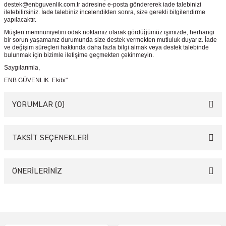
destek@enbguvenlik.com.tr adresine e-posta göndererek iade talebinizi
iletebilirsiniz. İade talebiniz incelendikten sonra, size gerekli bilgilendirme
yapılacaktır.
Müşteri memnuniyetini odak noktamız olarak gördüğümüz işimizde, herhangi
bir sorun yaşamanız durumunda size destek vermekten mutluluk duyarız. İade
ve değişim süreçleri hakkında daha fazla bilgi almak veya destek talebinde
bulunmak için bizimle iletişime geçmekten çekinmeyin.
Saygılarımla,
ENB GÜVENLİK Ekibi"
YORUMLAR (0)
TAKSİT SEÇENEKLERİ
Bu ürüne ilk yorumu siz yapın!
Yorum Yaz
ÖNERİLERİNİZ
Bu ürünün fiyat bilgisi, resim, ürün açıklamalarında ve diğer konularda
yetersiz gördüğünüz noktaları öneri formunu kullanarak tarafımıza
iletebilirsiniz.
Görüş ve önerileriniz için teşekkür ederiz.