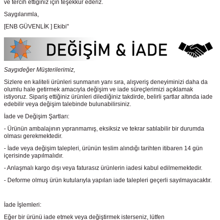
ve tercih ettiğiniz için teşekkür ederiz.
Saygılarımla,
[ENB GÜVENLİK ] Ekibi"
Saygıdeğer Müşterilerimiz,
Sizlere en kaliteli ürünleri sunmanın yanı sıra, alışveriş deneyiminizi daha da
olumlu hale getirmek amacıyla değişim ve iade süreçlerimizi açıklamak
istiyoruz. Sipariş ettiğiniz ürünleri dilediğiniz takdirde, belirli şartlar altında iade
edebilir veya değişim talebinde bulunabilirsiniz.
İade ve Değişim Şartları:
- Ürünün ambalajının yıpranmamış, eksiksiz ve tekrar satılabilir bir durumda
olması gerekmektedir.
- İade veya değişim talepleri, ürünün teslim alındığı tarihten itibaren 14 gün
içerisinde yapılmalıdır.
- Anlaşmalı kargo dışı veya faturasız ürünlerin iadesi kabul edilmemektedir.
- Deforme olmuş ürün kutularıyla yapılan iade talepleri geçerli sayılmayacaktır.
İade İşlemleri:
Eğer bir ürünü iade etmek veya değiştirmek isterseniz, lütfen