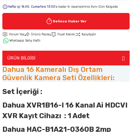
Hafta içi 16:00, Cumartesi 13:00
’a kadar ki siparişleriniz Aynı Gün Kargoda
Keypad-Tuş Takımı Ürünler
Gelince Haber Ver
Hırsız Alarm Aksesuarlar
Yorum Yaz
Ürünü Paylaş
Fiyat Alarmı
Karşılaştır
Whatsapp Satış Hattı
ÜRÜN BİLGİSİ
Dahua 16 Kameralı Dış Ortam
Güvenlik Kamera Seti Özellikleri:
Set İçeriği :
Dahua XVR1B16-I 16 Kanal Ai HDCVI
XVR Kayıt Cihazı : 1 Adet
Dahua HAC-B1A21-0360B 2mp