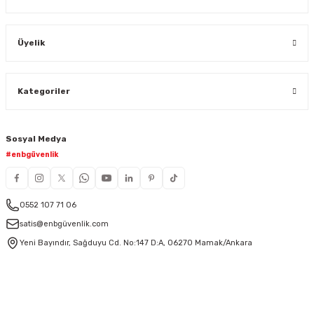
Üyelik
Kategoriler
Sosyal Medya
#enbgüvenlik
0552 107 71 06
satis@enbgüvenlik.com
Yeni Bayındır, Sağduyu Cd. No:147 D:A, 06270 Mamak/Ankara