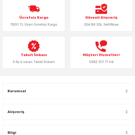
Ürün resmi kalitesiz, bozuk veya görüntülenemiyor.
Ücretsiz Kargo
Güvenli Alışveriş
Ürün açıklamasında eksik bilgiler bulunuyor.
7500 TL Üzeri Ücretsiz Kargo
256 Bit SSL Seltifikası
Ürün bilgilerinde hatalar bulunuyor.
Ürün fiyatı diğer sitelerden daha pahalı.
Bu ürüne benzer farklı alternatifler olmalı.
Taksit İmkanı
Müşteri Hizmetleri
3 Ay’a varan Taksit İmkanı
0552 107 71 06
Gönder
Kurumsal
Alışveriş
Bilgi