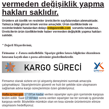
vermeden değişiklik yapma
hakları saklıdır.
Ürünlere ait özellik ve resimler üreticilerin sayfalarından alınmaktadır.
Yalnızca bilgi görsel örnek verme amaçlıdır. Ürün özelliklerinde ve
resimlerindeki hatalardan dolayı
enbguvenlik.com
sorumlu tutulamaz.
Üreticilerin ürün
özelliklerinde haber vermeden değişiklik yapma hakları
saklıdır.
‘‘ Değerli Müşterilerimiz,
Firimamız e -Fatura mükellefidir. Siparişte girilen fatura bilgilerine düzenlenen
faturanız kayıtlı olan e-posta adresinize gönderilmektedir.
Firmamız olarak sizlere en iyi alışveriş deneyimini sunmak amacıyla
çalışmaktayız. Siparişlerinizin güvenli ve hızlı bir şekilde size ulaşmasını
sağlamak adına kargo süreçlerimize özen gösteriyoruz.
Hafta içi her gün
17:00'ye kadar
verilen siparişler aynı gün içerisinde kargoya
teslim edilir. Saat
17:00'den
sonra verilen siparişler ise bir sonraki iş gününde
kargoya verilir. Böylelikle mümkün olan en kısa sürede ürünlerinizin elinize
ulaşmasını hedefliyoruz.