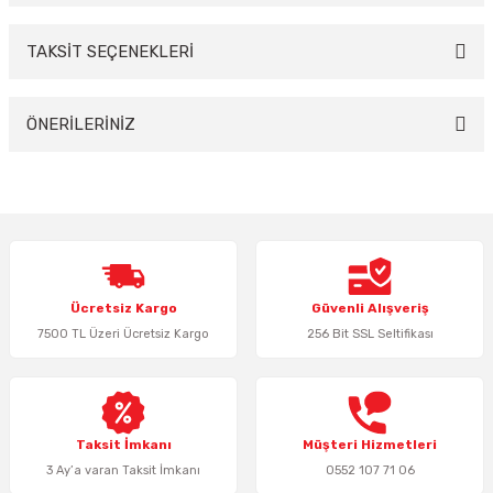
TAKSİT SEÇENEKLERİ
Bu ürüne ilk yorumu siz yapın!
Yorum Yaz
ÖNERİLERİNİZ
Bu ürünün fiyat bilgisi, resim, ürün açıklamalarında ve diğer konularda
yetersiz gördüğünüz noktaları öneri formunu kullanarak tarafımıza
iletebilirsiniz.
Görüş ve önerileriniz için teşekkür ederiz.
Ürün resmi kalitesiz, bozuk veya görüntülenemiyor.
Ücretsiz Kargo
Güvenli Alışveriş
Ürün açıklamasında eksik bilgiler bulunuyor.
7500 TL Üzeri Ücretsiz Kargo
256 Bit SSL Seltifikası
Ürün bilgilerinde hatalar bulunuyor.
Ürün fiyatı diğer sitelerden daha pahalı.
Bu ürüne benzer farklı alternatifler olmalı.
Taksit İmkanı
Müşteri Hizmetleri
3 Ay’a varan Taksit İmkanı
0552 107 71 06