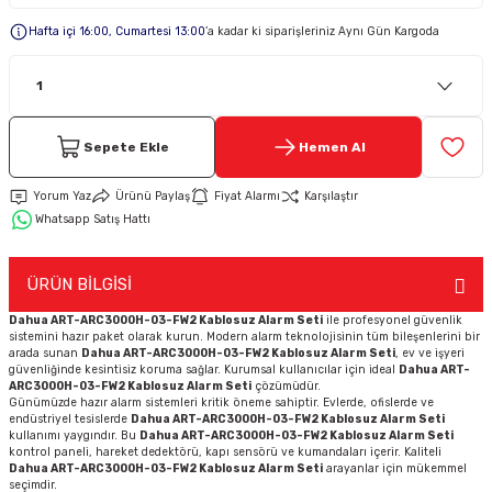
Hafta içi 16:00, Cumartesi 13:00
’a kadar ki siparişleriniz Aynı Gün Kargoda
Keypad-Tuş Takımı Ürünler
Hırsız Alarm Aksesuarlar
Sepete Ekle
Hemen Al
Yorum Yaz
Ürünü Paylaş
Fiyat Alarmı
Karşılaştır
Whatsapp Satış Hattı
ÜRÜN BİLGİSİ
Dahua ART-ARC3000H-03-FW2 Kablosuz Alarm Seti
ile profesyonel güvenlik
sistemini hazır paket olarak kurun. Modern alarm teknolojisinin tüm bileşenlerini bir
arada sunan
Dahua ART-ARC3000H-03-FW2 Kablosuz Alarm Seti
, ev ve işyeri
güvenliğinde kesintisiz koruma sağlar. Kurumsal kullanıcılar için ideal
Dahua ART-
ARC3000H-03-FW2 Kablosuz Alarm Seti
çözümüdür.
Günümüzde hazır alarm sistemleri kritik öneme sahiptir. Evlerde, ofislerde ve
endüstriyel tesislerde
Dahua ART-ARC3000H-03-FW2 Kablosuz Alarm Seti
kullanımı yaygındır. Bu
Dahua ART-ARC3000H-03-FW2 Kablosuz Alarm Seti
kontrol paneli, hareket dedektörü, kapı sensörü ve kumandaları içerir. Kaliteli
Dahua ART-ARC3000H-03-FW2 Kablosuz Alarm Seti
arayanlar için mükemmel
seçimdir.