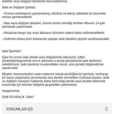
edebilir veya değişim talebinde bulunabilirsiniz.
İade ve Değişim Şartları:
- Ürünün ambalajının yıpranmamış, eksiksiz ve tekrar satılabilir bir durumda
olması gerekmektedir.
- İade veya değişim talepleri, ürünün teslim alındığı tarihten itibaren 14 gün
içerisinde yapılmalıdır.
- Anlaşmalı kargo dışı veya faturasız ürünlerin iadesi kabul edilmemektedir.
- Deforme olmuş ürün kutularıyla yapılan iade talepleri geçerli sayılmayacaktır.
İade İşlemleri:
Eğer bir ürünü iade etmek veya değiştirmek isterseniz, lütfen
destek@enbguvenlik.com.tr adresine e-posta göndererek iade talebinizi
iletebilirsiniz. İade talebiniz incelendikten sonra, size gerekli bilgilendirme
yapılacaktır.
Müşteri memnuniyetini odak noktamız olarak gördüğümüz işimizde, herhangi
bir sorun yaşamanız durumunda size destek vermekten mutluluk duyarız. İade
ve değişim süreçleri hakkında daha fazla bilgi almak veya destek talebinde
bulunmak için bizimle iletişime geçmekten çekinmeyin.
Saygılarımla,
ENB GÜVENLİK Ekibi"
YORUMLAR (0)