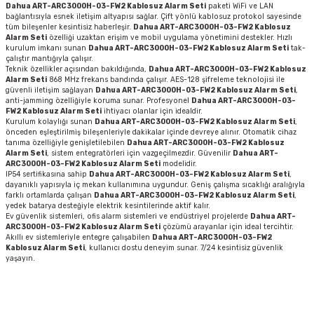
Dahua ART-ARC3000H-03-FW2 Kablosuz Alarm Seti
paketi WiFi ve LAN
bağlantısıyla esnek iletişim altyapısı sağlar. Çift yönlü kablosuz protokol sayesinde
tüm bileşenler kesintisiz haberleşir.
Dahua ART-ARC3000H-03-FW2 Kablosuz
Alarm Seti
özelliği uzaktan erişim ve mobil uygulama yönetimini destekler. Hızlı
kurulum imkanı sunan
Dahua ART-ARC3000H-03-FW2 Kablosuz Alarm Seti
tak-
çalıştır mantığıyla çalışır.
Teknik özellikler açısından bakıldığında,
Dahua ART-ARC3000H-03-FW2 Kablosuz
Alarm Seti
868 MHz frekans bandında çalışır. AES-128 şifreleme teknolojisi ile
güvenli iletişim sağlayan
Dahua ART-ARC3000H-03-FW2 Kablosuz Alarm Seti
,
anti-jamming özelliğiyle koruma sunar. Profesyonel
Dahua ART-ARC3000H-03-
FW2 Kablosuz Alarm Seti
ihtiyacı olanlar için idealdir.
Kurulum kolaylığı sunan
Dahua ART-ARC3000H-03-FW2 Kablosuz Alarm Seti
,
önceden eşleştirilmiş bileşenleriyle dakikalar içinde devreye alınır. Otomatik cihaz
tanıma özelliğiyle genişletilebilen
Dahua ART-ARC3000H-03-FW2 Kablosuz
Alarm Seti
, sistem entegratörleri için vazgeçilmezdir. Güvenilir
Dahua ART-
ARC3000H-03-FW2 Kablosuz Alarm Seti
modelidir.
IP54 sertifikasına sahip
Dahua ART-ARC3000H-03-FW2 Kablosuz Alarm Seti
,
dayanıklı yapısıyla iç mekan kullanımına uygundur. Geniş çalışma sıcaklığı aralığıyla
farklı ortamlarda çalışan
Dahua ART-ARC3000H-03-FW2 Kablosuz Alarm Seti
,
yedek batarya desteğiyle elektrik kesintilerinde aktif kalır.
Ev güvenlik sistemleri, ofis alarm sistemleri ve endüstriyel projelerde
Dahua ART-
ARC3000H-03-FW2 Kablosuz Alarm Seti
çözümü arayanlar için ideal tercihtir.
Akıllı ev sistemleriyle entegre çalışabilen
Dahua ART-ARC3000H-03-FW2
Kablosuz Alarm Seti
, kullanıcı dostu deneyim sunar. 7/24 kesintisiz güvenlik
yaşayın.