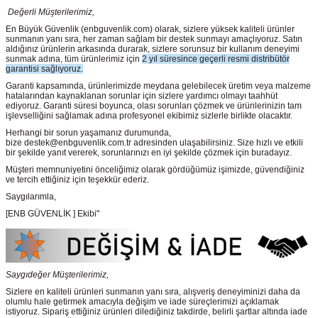
Değerli Müşterilerimiz,
En Büyük Güvenlik
(enbguvenlik.com)
olarak, sizlere yüksek kaliteli ürünler
sunmanın yanı sıra, her zaman sağlam bir destek sunmayı amaçlıyoruz. Satın
aldığınız ürünlerin arkasında durarak, sizlere sorunsuz bir kullanım deneyimi
sunmak adına, tüm ürünlerimiz için
2 yıl süresince geçerli resmi distribütör
garantisi sağlıyoruz.
Garanti kapsamında, ürünlerimizde meydana gelebilecek üretim veya malzeme
hatalarından kaynaklanan sorunlar için sizlere yardımcı olmayı taahhüt
ediyoruz. Garanti süresi boyunca, olası sorunları çözmek ve ürünlerinizin tam
işlevselliğini sağlamak adına profesyonel ekibimiz sizlerle birlikte olacaktır.
Herhangi bir sorun yaşamanız durumunda,
bize destek@enbguvenlik.com.tr adresinden ulaşabilirsiniz. Size hızlı ve etkili
bir şekilde yanıt vererek, sorunlarınızı en iyi şekilde çözmek için buradayız.
Müşteri memnuniyetini önceliğimiz olarak gördüğümüz işimizde, güvendiğiniz
ve tercih ettiğiniz için teşekkür ederiz.
Saygılarımla,
[ENB GÜVENLİK ] Ekibi"
Saygıdeğer Müşterilerimiz,
Sizlere en kaliteli ürünleri sunmanın yanı sıra, alışveriş deneyiminizi daha da
olumlu hale getirmek amacıyla değişim ve iade süreçlerimizi açıklamak
istiyoruz. Sipariş ettiğiniz ürünleri dilediğiniz takdirde, belirli şartlar altında iade