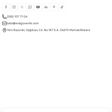
0552 107 71 06
satis@enbgüvenlik.com
Yeni Bayındır, Sağduyu Cd. No:147 D:A, 06270 Mamak/Ankara