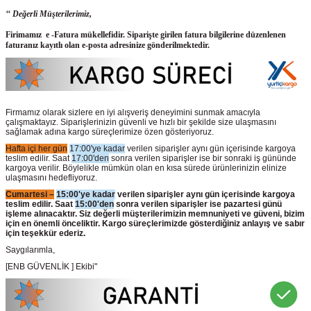
‘‘ Değerli Müşterilerimiz,
Firimamız e -Fatura mükellefidir. Siparişte girilen fatura bilgilerine düzenlenen
faturanız kayıtlı olan e-posta adresinize gönderilmektedir.
Firmamız olarak sizlere en iyi alışveriş deneyimini sunmak amacıyla
çalışmaktayız. Siparişlerinizin güvenli ve hızlı bir şekilde size ulaşmasını
sağlamak adına kargo süreçlerimize özen gösteriyoruz.
Hafta içi her gün
17:00'ye kadar
verilen siparişler aynı gün içerisinde kargoya
teslim edilir. Saat
17:00'den
sonra verilen siparişler ise bir sonraki iş gününde
kargoya verilir. Böylelikle mümkün olan en kısa sürede ürünlerinizin elinize
ulaşmasını hedefliyoruz.
Cumartesi –
15:00'ye kadar
verilen siparişler aynı gün içerisinde kargoya
teslim edilir. Saat
15:00'den
sonra verilen siparişler ise pazartesi günü
işleme alınacaktır. Siz değerli müşterilerimizin memnuniyeti ve güveni, bizim
için en önemli önceliktir. Kargo süreçlerimizde gösterdiğiniz anlayış ve sabır
için teşekkür ederiz.
Saygılarımla,
[ENB GÜVENLİK ] Ekibi"