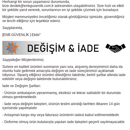
Herhangi bir sorun yaşamanız durumunda,
bize destek@enbguvenlik.com.tr adresinden ulaşabilirsiniz. Size hızlı ve etkili
bir şekilde yanıt vererek, sorunlarınızı en iyi şekilde çözmek için buradayız.
Müşteri memnuniyetini önceliğimiz olarak gördüğümüz işimizde, güvendiğiniz
ve tercih ettiğiniz için teşekkür ederiz.
Saygılarımla,
[ENB GÜVENLİK ] Ekibi"
Saygıdeğer Müşterilerimiz,
Sizlere en kaliteli ürünleri sunmanın yanı sıra, alışveriş deneyiminizi daha da
olumlu hale getirmek amacıyla değişim ve iade süreçlerimizi açıklamak
istiyoruz. Sipariş ettiğiniz ürünleri dilediğiniz takdirde, belirli şartlar altında iade
edebilir veya değişim talebinde bulunabilirsiniz.
İade ve Değişim Şartları:
- Ürünün ambalajının yıpranmamış, eksiksiz ve tekrar satılabilir bir durumda
olması gerekmektedir.
- İade veya değişim talepleri, ürünün teslim alındığı tarihten itibaren 14 gün
içerisinde yapılmalıdır.
- Anlaşmalı kargo dışı veya faturasız ürünlerin iadesi kabul edilmemektedir.
- Deforme olmuş ürün kutularıyla yapılan iade talepleri geçerli sayılmayacaktır.