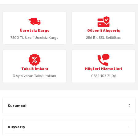
iletebilirsiniz.
Görüş ve önerileriniz için teşekkür ederiz.
Ürün resmi kalitesiz, bozuk veya görüntülenemiyor.
Ücretsiz Kargo
Güvenli Alışveriş
Ürün açıklamasında eksik bilgiler bulunuyor.
7500 TL Üzeri Ücretsiz Kargo
256 Bit SSL Seltifikası
Ürün bilgilerinde hatalar bulunuyor.
Ürün fiyatı diğer sitelerden daha pahalı.
Bu ürüne benzer farklı alternatifler olmalı.
Taksit İmkanı
Müşteri Hizmetleri
3 Ay’a varan Taksit İmkanı
0552 107 71 06
Gönder
Kurumsal
Alışveriş