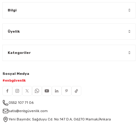
Bilgi
Üyelik
Kategoriler
Sosyal Medya
#enbgüvenlik
0552 107 71 06
satis@enbgüvenlik.com
Yeni Bayındır, Sağduyu Cd. No:147 D:A, 06270 Mamak/Ankara