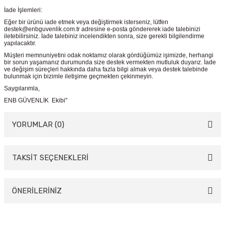
İade İşlemleri:
Eğer bir ürünü iade etmek veya değiştirmek isterseniz, lütfen
destek@enbguvenlik.com.tr adresine e-posta göndererek iade talebinizi
iletebilirsiniz. İade talebiniz incelendikten sonra, size gerekli bilgilendirme
yapılacaktır.
Müşteri memnuniyetini odak noktamız olarak gördüğümüz işimizde, herhangi
bir sorun yaşamanız durumunda size destek vermekten mutluluk duyarız. İade
ve değişim süreçleri hakkında daha fazla bilgi almak veya destek talebinde
bulunmak için bizimle iletişime geçmekten çekinmeyin.
Saygılarımla,
ENB GÜVENLİK Ekibi"
YORUMLAR (0)
TAKSİT SEÇENEKLERİ
Bu ürüne ilk yorumu siz yapın!
Yorum Yaz
ÖNERİLERİNİZ
Bu ürünün fiyat bilgisi, resim, ürün açıklamalarında ve diğer konularda
yetersiz gördüğünüz noktaları öneri formunu kullanarak tarafımıza