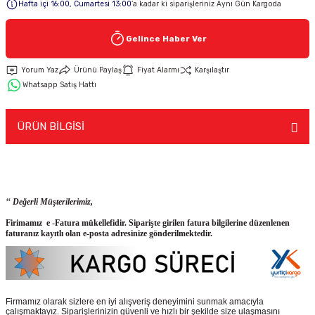
Hafta içi 16:00, Cumartesi 13:00
’a kadar ki siparişleriniz Aynı Gün Kargoda
Keypad-Tuş Takımı Ürünler
Gelince Haber Ver
Yorum Yaz
Ürünü Paylaş
Fiyat Alarmı
Karşılaştır
Hırsız Alarm Aksesuarlar
Whatsapp Satış Hattı
ÜRÜN BİLGİSİ
‘‘ Değerli Müşterilerimiz,
Firimamız e -Fatura mükellefidir. Siparişte girilen fatura bilgilerine düzenlenen
faturanız kayıtlı olan e-posta adresinize gönderilmektedir.
Firmamız olarak sizlere en iyi alışveriş deneyimini sunmak amacıyla
çalışmaktayız. Siparişlerinizin güvenli ve hızlı bir şekilde size ulaşmasını