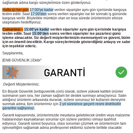
sağlamak adına kargo süreçlerimize özen gösteriyoruz.
Hafta içi her gün
17:00'ye kadar
verilen siparişler aynı gün içerisinde kargoya
teslim edilir. Saat
17:00'den
sonra verilen siparişler ise bir sonraki iş gününde
kargoya verilir. Böylelikle mümkün olan en kısa sürede ürünlerinizin elinize
ulaşmasını hedefliyoruz.
Cumartesi –
15:00'ye kadar
verilen siparişler aynı gün içerisinde kargoya
teslim edilir. Saat
15:00'den
sonra verilen siparişler ise pazartesi günü
işleme alınacaktır. Siz değerli müşterilerimizin memnuniyeti ve güveni, bizim
için en önemli önceliktir. Kargo süreçlerimizde gösterdiğiniz anlayış ve sabır
için teşekkür ederiz.
Saygılarımla,
[ENB GÜVENLİK ] Ekibi"
Değerli Müşterilerimiz,
En Büyük Güvenlik
(enbguvenlik.com)
olarak, sizlere yüksek kaliteli ürünler
sunmanın yanı sıra, her zaman sağlam bir destek sunmayı amaçlıyoruz. Satın
aldığınız ürünlerin arkasında durarak, sizlere sorunsuz bir kullanım deneyimi
sunmak adına, tüm ürünlerimiz için
2 yıl süresince geçerli resmi distribütör
garantisi sağlıyoruz.
Garanti kapsamında, ürünlerimizde meydana gelebilecek üretim veya malzeme
hatalarından kaynaklanan sorunlar için sizlere yardımcı olmayı taahhüt
ediyoruz. Garanti süresi boyunca, olası sorunları çözmek ve ürünlerinizin tam
işlevselliğini sağlamak adına profesyonel ekibimiz sizlerle birlikte olacaktır.