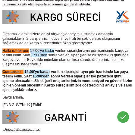
faturanız kayıtlı olan e-posta adresinize gönderilmektedir.
Firmamız olarak sizlere en iyi alışveriş deneyimini sunmak amacıyla
çalışmaktayız. Siparişlerinizin güvenli ve hızlı bir şekilde size ulaşmasını
sağlamak adına kargo süreçlerimize özen gösteriyoruz.
Hafta içi her gün
17:00'ye kadar
verilen siparişler aynı gün içerisinde kargoya
teslim edilir. Saat
17:00'den
sonra verilen siparişler ise bir sonraki iş gününde
kargoya verilir. Böylelikle mümkün olan en kısa sürede ürünlerinizin elinize
ulaşmasını hedefliyoruz.
Cumartesi –
15:00'ye kadar
verilen siparişler aynı gün içerisinde kargoya
teslim edilir. Saat
15:00'den
sonra verilen siparişler ise pazartesi günü
işleme alınacaktır. Siz değerli müşterilerimizin memnuniyeti ve güveni, bizim
için en önemli önceliktir. Kargo süreçlerimizde gösterdiğiniz anlayış ve sabır
için teşekkür ederiz.
Saygılarımla,
[ENB GÜVENLİK ] Ekibi"
Değerli Müşterilerimiz,