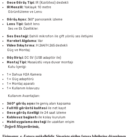
Gece Görüş Tipi:
IR (Kızılötesi) destekli
IR Menzili:
Yaklaşık 10 metre
Görüntüleme ve Lens:
Görüş Açısı:
360° panoramik izleme
Lens Tipi:
Sabit lens
Ses ve Ek Özellikler:
Ses Desteği:
Dahili mikrofon ile çift yönlü ses iletişimi
Hareket Algılama:
Var
Video Sıkıştırma:
H.264/H.265 destekli
Güç ve Montaj:
Güç Girişi:
DC 5V (USB adaptör ile)
Montaj Tipi:
Masaüstü veya duvar montajı
Kutu İçeriği:
1 × Dahua H2A Kamera
1 × Güç adaptörü
1 × Montaj aparatı
1 × Kullanım kılavuzu
Kullanım Avantajları:
360° görüş açısı
ile geniş alan kapsama
Full HD görüntü kalitesi
ile net kayıt
Gece görüş özelliği
ile 24 saat izleme
Kablosuz bağlantı
ile kolay kurulum
Mobil uygulama desteği
ile uzaktan erişim
‘ Değerli Müşterilerimiz,
Firimamız e -Fatura mükellefidir. Siparişte girilen fatura bilgilerine düzenlenen