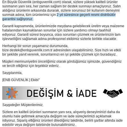
En Büyük Güvenlik
(enbguvenlik.com)
olarak, sizlere yüksek kaliteli ürünler
sunmanın yanı sıra, her zaman sağlam bir destek sunmayı amaçlıyoruz. Satın
aldığınız ürünlerin arkasında durarak, sizlere sorunsuz bir kullanım deneyimi
sunmak adına, tüm ürünlerimiz için
2 yıl süresince geçerli resmi distribütör
garantisi sağlıyoruz.
Garanti kapsamında, ürünlerimizde meydana gelebilecek üretim veya malzeme
hatalarından kaynaklanan sorunlar için sizlere yardımcı olmayı taahhüt
ediyoruz. Garanti süresi boyunca, olası sorunları çözmek ve ürünlerinizin tam
işlevselliğini sağlamak adına profesyonel ekibimiz sizlerle birlikte olacaktır.
Herhangi bir sorun yaşamanız durumunda,
bize destek@enbguvenlik.com.tr adresinden ulaşabilirsiniz. Size hızlı ve etkili
bir şekilde yanıt vererek, sorunlarınızı en iyi şekilde çözmek için buradayız.
Müşteri memnuniyetini önceliğimiz olarak gördüğümüz işimizde, güvendiğiniz
ve tercih ettiğiniz için teşekkür ederiz.
Saygılarımla,
[ENB GÜVENLİK ] Ekibi"
Saygıdeğer Müşterilerimiz,
Sizlere en kaliteli ürünleri sunmanın yanı sıra, alışveriş deneyiminizi daha da
olumlu hale getirmek amacıyla değişim ve iade süreçlerimizi açıklamak
istiyoruz. Sipariş ettiğiniz ürünleri dilediğiniz takdirde, belirli şartlar altında iade
edebilir veya değişim talebinde bulunabilirsiniz.