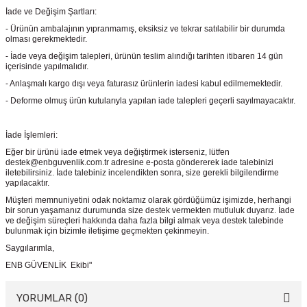
İade ve Değişim Şartları:
- Ürünün ambalajının yıpranmamış, eksiksiz ve tekrar satılabilir bir durumda
olması gerekmektedir.
- İade veya değişim talepleri, ürünün teslim alındığı tarihten itibaren 14 gün
içerisinde yapılmalıdır.
- Anlaşmalı kargo dışı veya faturasız ürünlerin iadesi kabul edilmemektedir.
- Deforme olmuş ürün kutularıyla yapılan iade talepleri geçerli sayılmayacaktır.
İade İşlemleri:
Eğer bir ürünü iade etmek veya değiştirmek isterseniz, lütfen
destek@enbguvenlik.com.tr adresine e-posta göndererek iade talebinizi
iletebilirsiniz. İade talebiniz incelendikten sonra, size gerekli bilgilendirme
yapılacaktır.
Müşteri memnuniyetini odak noktamız olarak gördüğümüz işimizde, herhangi
bir sorun yaşamanız durumunda size destek vermekten mutluluk duyarız. İade
ve değişim süreçleri hakkında daha fazla bilgi almak veya destek talebinde
bulunmak için bizimle iletişime geçmekten çekinmeyin.
Saygılarımla,
ENB GÜVENLİK Ekibi"
YORUMLAR (0)