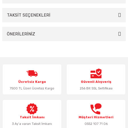
TAKSİT SEÇENEKLERİ
Bu ürüne ilk yorumu siz yapın!
Yorum Yaz
ÖNERİLERİNİZ
Bu ürünün fiyat bilgisi, resim, ürün açıklamalarında ve diğer konularda
yetersiz gördüğünüz noktaları öneri formunu kullanarak tarafımıza
iletebilirsiniz.
Görüş ve önerileriniz için teşekkür ederiz.
Ürün resmi kalitesiz, bozuk veya görüntülenemiyor.
Ücretsiz Kargo
Güvenli Alışveriş
Ürün açıklamasında eksik bilgiler bulunuyor.
7500 TL Üzeri Ücretsiz Kargo
256 Bit SSL Seltifikası
Ürün bilgilerinde hatalar bulunuyor.
Ürün fiyatı diğer sitelerden daha pahalı.
Bu ürüne benzer farklı alternatifler olmalı.
Taksit İmkanı
Müşteri Hizmetleri
3 Ay’a varan Taksit İmkanı
0552 107 71 06