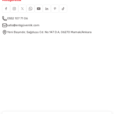
#enbgüvenlik
0552 107 71 06
satis@enbgüvenlik.com
Yeni Bayındır, Sağduyu Cd. No:147 D:A, 06270 Mamak/Ankara