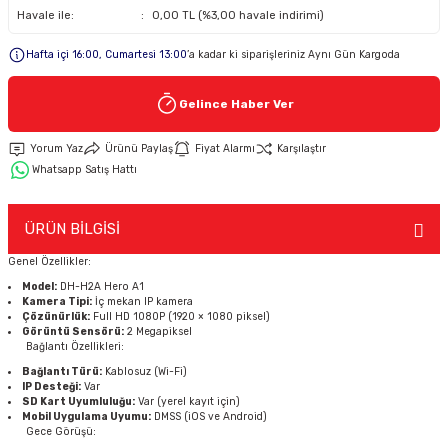
Havale ile:
0,00 TL (%3,00 havale indirimi)
Keypad-Tuş Takımı Ürünler
Hafta içi 16:00, Cumartesi 13:00
’a kadar ki siparişleriniz Aynı Gün Kargoda
Hırsız Alarm Aksesuarlar
Gelince Haber Ver
Yorum Yaz
Ürünü Paylaş
Fiyat Alarmı
Karşılaştır
Whatsapp Satış Hattı
ÜRÜN BİLGİSİ
Genel Özellikler:
Model:
DH-H2A Hero A1
Kamera Tipi:
İç mekan IP kamera
Çözünürlük:
Full HD 1080P (1920 × 1080 piksel)
Görüntü Sensörü:
2 Megapiksel
Bağlantı Özellikleri:
Bağlantı Türü:
Kablosuz (Wi-Fi)
IP Desteği:
Var
SD Kart Uyumluluğu:
Var (yerel kayıt için)
Mobil Uygulama Uyumu:
DMSS (iOS ve Android)
Gece Görüşü: