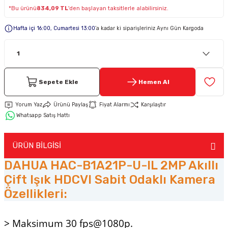
*Bu ürünü
834,09 TL
'den başlayan taksitlerle alabilirsiniz.
Keypad-Tuş Takımı Ürünler
Hafta içi 16:00, Cumartesi 13:00
’a kadar ki siparişleriniz Aynı Gün Kargoda
Hırsız Alarm Aksesuarlar
Sepete Ekle
Hemen Al
Yorum Yaz
Ürünü Paylaş
Fiyat Alarmı
Karşılaştır
Whatsapp Satış Hattı
ÜRÜN BİLGİSİ
DAHUA HAC-B1A21P-U-IL 2MP Akıllı
Çift Işık HDCVI Sabit Odaklı Kamera
Özellikleri:
> Maksimum 30 fps@1080p.