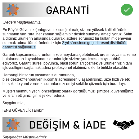
Değerli Müşterilerimiz,
En Büyük Güvenlik
(enbguvenlik.com)
olarak, sizlere yüksek kaliteli ürünler
sunmanın yanı sıra, her zaman sağlam bir destek sunmayı amaçlıyoruz. Satın
aldığınız ürünlerin arkasında durarak, sizlere sorunsuz bir kullanım deneyimi
sunmak adına, tüm ürünlerimiz için
2 yıl süresince geçerli resmi distribütör
garantisi sağlıyoruz.
Garanti kapsamında, ürünlerimizde meydana gelebilecek üretim veya malzeme
hatalarından kaynaklanan sorunlar için sizlere yardımcı olmayı taahhüt
ediyoruz. Garanti süresi boyunca, olası sorunları çözmek ve ürünlerinizin tam
işlevselliğini sağlamak adına profesyonel ekibimiz sizlerle birlikte olacaktır.
Herhangi bir sorun yaşamanız durumunda,
bize destek@enbguvenlik.com.tr adresinden ulaşabilirsiniz. Size hızlı ve etkili
bir şekilde yanıt vererek, sorunlarınızı en iyi şekilde çözmek için buradayız.
Müşteri memnuniyetini önceliğimiz olarak gördüğümüz işimizde, güvendiğiniz
ve tercih ettiğiniz için teşekkür ederiz.
Saygılarımla,
[ENB GÜVENLİK ] Ekibi"
Saygıdeğer Müşterilerimiz,