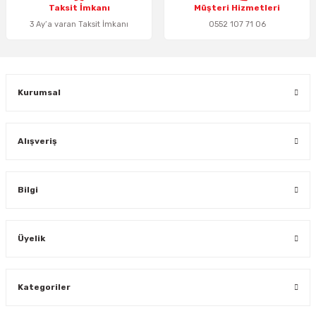
Taksit İmkanı
Müşteri Hizmetleri
3 Ay’a varan Taksit İmkanı
0552 107 71 06
Gönder
Kurumsal
Alışveriş
Bilgi
Üyelik
Kategoriler