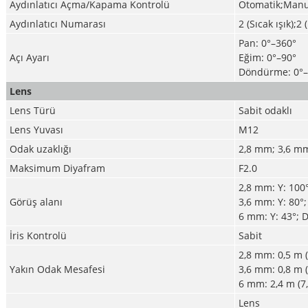
Aydınlatıcı Açma/Kapama Kontrolü
Otomatik;Manu
Aydınlatıcı Numarası
2 (Sıcak ışık);2 (
Pan: 0°–360°
Açı Ayarı
Eğim: 0°–90°
Döndürme: 0°–
Lens
Lens Türü
Sabit odaklı
Lens Yuvası
M12
Odak uzaklığı
2,8 mm; 3,6 m
Maksimum Diyafram
F2.0
2,8 mm: Y: 100°
Görüş alanı
3,6 mm: Y: 80°;
6 mm: Y: 43°; D
İris Kontrolü
Sabit
2,8 mm: 0,5 m (
Yakın Odak Mesafesi
3,6 mm: 0,8 m (
6 mm: 2,4 m (7,
Lens