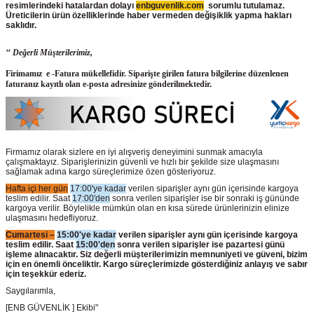
resimlerindeki hatalardan dolayı
enbguvenlik.com
sorumlu tutulamaz.
Üreticilerin ürün
özelliklerinde haber vermeden değişiklik yapma hakları
saklıdır.
‘‘ Değerli Müşterilerimiz,
Firimamız e -Fatura mükellefidir. Siparişte girilen fatura bilgilerine düzenlenen
faturanız kayıtlı olan e-posta adresinize gönderilmektedir.
Firmamız olarak sizlere en iyi alışveriş deneyimini sunmak amacıyla
çalışmaktayız. Siparişlerinizin güvenli ve hızlı bir şekilde size ulaşmasını
sağlamak adına kargo süreçlerimize özen gösteriyoruz.
Hafta içi her gün
17:00'ye kadar
verilen siparişler aynı gün içerisinde kargoya
teslim edilir. Saat
17:00'den
sonra verilen siparişler ise bir sonraki iş gününde
kargoya verilir. Böylelikle mümkün olan en kısa sürede ürünlerinizin elinize
ulaşmasını hedefliyoruz.
Cumartesi –
15:00'ye kadar
verilen siparişler aynı gün içerisinde kargoya
teslim edilir. Saat
15:00'den
sonra verilen siparişler ise pazartesi günü
işleme alınacaktır. Siz değerli müşterilerimizin memnuniyeti ve güveni, bizim
için en önemli önceliktir. Kargo süreçlerimizde gösterdiğiniz anlayış ve sabır
için teşekkür ederiz.
Saygılarımla,
[ENB GÜVENLİK ] Ekibi"