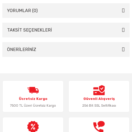
YORUMLAR (0)
TAKSİT SEÇENEKLERİ
Bu ürüne ilk yorumu siz yapın!
Yorum Yaz
ÖNERİLERİNİZ
Bu ürünün fiyat bilgisi, resim, ürün açıklamalarında ve diğer konularda
yetersiz gördüğünüz noktaları öneri formunu kullanarak tarafımıza
iletebilirsiniz.
Görüş ve önerileriniz için teşekkür ederiz.
Ürün resmi kalitesiz, bozuk veya görüntülenemiyor.
Ücretsiz Kargo
Güvenli Alışveriş
Ürün açıklamasında eksik bilgiler bulunuyor.
7500 TL Üzeri Ücretsiz Kargo
256 Bit SSL Seltifikası
Ürün bilgilerinde hatalar bulunuyor.
Ürün fiyatı diğer sitelerden daha pahalı.
Bu ürüne benzer farklı alternatifler olmalı.