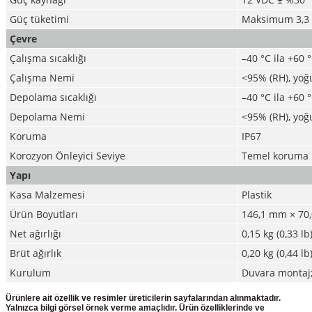
Güç tüketimi
Maksimum 3,3 W
Çevre
Çalışma sıcaklığı
–40 °C ila +60 °
Çalışma Nemi
<95% (RH), yo
Depolama sıcaklığı
–40 °C ila +60 °
Depolama Nemi
<95% (RH), yo
Koruma
IP67
Korozyon Önleyici Seviye
Temel koruma
Yapı
Kasa Malzemesi
Plastik
Ürün Boyutları
146,1 mm × 70,
Net ağırlığı
0,15 kg (0,33 lb
Brüt ağırlık
0,20 kg (0,44 lb
Kurulum
Duvara montaj;
Ürünlere ait özellik ve resimler üreticilerin sayfalarından alınmaktadır.
Yalnızca bilgi görsel örnek verme amaçlıdır. Ürün özelliklerinde ve