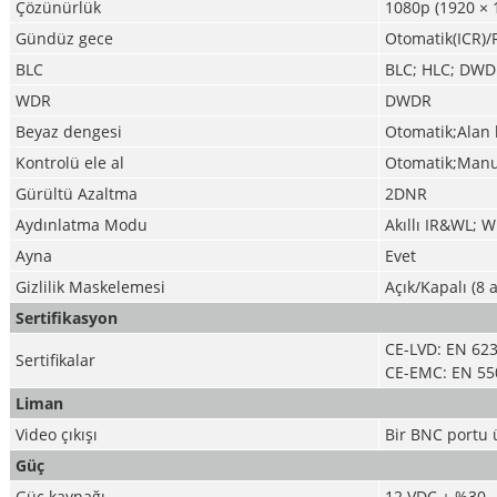
Çözünürlük
1080p (1920 × 
Gündüz gece
Otomatik(ICR)/
BLC
BLC; HLC; DW
WDR
DWDR
Beyaz dengesi
Otomatik;Alan
Kontrolü ele al
Otomatik;Manu
Gürültü Azaltma
2DNR
Aydınlatma Modu
Akıllı IR&WL; 
Ayna
Evet
Gizlilik Maskelemesi
Açık/Kapalı (8 
Sertifikasyon
CE-LVD: EN 623
Sertifikalar
CE-EMC: EN 55
Liman
Video çıkışı
Bir BNC portu 
Güç
Güç kaynağı
12 VDC ± %30