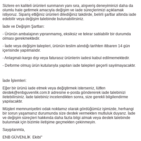
Sizlere en kaliteli ürünleri sunmanın yanı sıra, alışveriş deneyiminizi daha da
olumlu hale getirmek amacıyla değişim ve iade süreçlerimizi açıklamak
istiyoruz. Sipariş ettiğiniz ürünleri dilediğiniz takdirde, belirli şartlar altında iade
edebilir veya değişim talebinde bulunabilirsiniz.
İade ve Değişim Şartları:
- Ürünün ambalajının yıpranmamış, eksiksiz ve tekrar satılabilir bir durumda
olması gerekmektedir.
- İade veya değişim talepleri, ürünün teslim alındığı tarihten itibaren 14 gün
içerisinde yapılmalıdır.
- Anlaşmalı kargo dışı veya faturasız ürünlerin iadesi kabul edilmemektedir.
- Deforme olmuş ürün kutularıyla yapılan iade talepleri geçerli sayılmayacaktır.
İade İşlemleri:
Eğer bir ürünü iade etmek veya değiştirmek isterseniz, lütfen
destek@enbguvenlik.com.tr adresine e-posta göndererek iade talebinizi
iletebilirsiniz. İade talebiniz incelendikten sonra, size gerekli bilgilendirme
yapılacaktır.
Müşteri memnuniyetini odak noktamız olarak gördüğümüz işimizde, herhangi
bir sorun yaşamanız durumunda size destek vermekten mutluluk duyarız. İade
ve değişim süreçleri hakkında daha fazla bilgi almak veya destek talebinde
bulunmak için bizimle iletişime geçmekten çekinmeyin.
Saygılarımla,
ENB GÜVENLİK Ekibi"