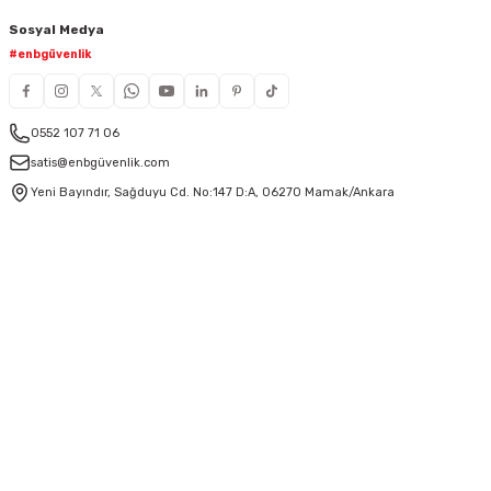
Sosyal Medya
#enbgüvenlik
0552 107 71 06
satis@enbgüvenlik.com
Yeni Bayındır, Sağduyu Cd. No:147 D:A, 06270 Mamak/Ankara