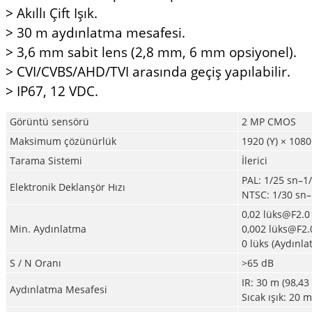
>
Akıllı Çift Işık.
>
30 m aydınlatma mesafesi.
>
3,6 mm sabit lens (2,8 mm, 6 mm opsiyonel).
>
CVI/CVBS/AHD/TVI arasında geçiş yapılabilir.
>
IP67, 12 VDC.
Görüntü sensörü
2 MP CMOS
Maksimum çözünürlük
1920 (Y) × 1080
Tarama Sistemi
İlerici
PAL: 1/25 sn–1
Elektronik Deklanşör Hızı
NTSC: 1/30 sn–
0,02 lüks@F2.0 
Min. Aydınlatma
0,002 lüks@F2.0
0 lüks (Aydınlat
S / N Oranı
>65 dB
IR: 30 m (98,43 
Aydınlatma Mesafesi
Sıcak ışık: 20 m