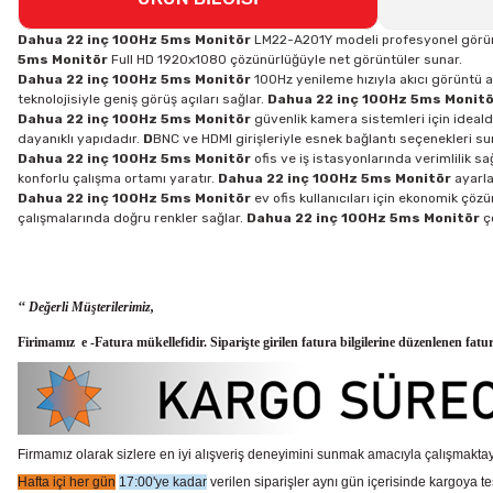
Dahua 22 inç 100Hz 5ms Monitör
LM22-A201Y modeli profesyonel görüntül
5ms Monitör
Full HD 1920x1080 çözünürlüğüyle net görüntüler sunar.
Dahua 22 inç 100Hz 5ms Monitör
100Hz yenileme hızıyla akıcı görüntü a
teknolojisiyle geniş görüş açıları sağlar.
Dahua 22 inç 100Hz 5ms Monitö
Dahua 22 inç 100Hz 5ms Monitör
güvenlik kamera sistemleri için ideald
dayanıklı yapıdadır.
D
BNC ve HDMI girişleriyle esnek bağlantı seçenekleri su
Dahua 22 inç 100Hz 5ms Monitör
ofis ve iş istasyonlarında verimlilik sa
konforlu çalışma ortamı yaratır.
Dahua 22 inç 100Hz 5ms Monitör
ayarla
Dahua 22 inç 100Hz 5ms Monitör
ev ofis kullanıcıları için ekonomik çö
çalışmalarında doğru renkler sağlar.
Dahua 22 inç 100Hz 5ms Monitör
ço
‘‘ Değerli Müşterilerimiz,
Firimamız e -Fatura mükellefidir. Siparişte girilen fatura bilgilerine düzenlenen fatu
Firmamız olarak sizlere en iyi alışveriş deneyimini sunmak amacıyla çalışmaktayı
Hafta içi her gün
17:00'ye kadar
verilen siparişler aynı gün içerisinde kargoya te