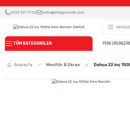
0552 107 71 06
satis@enbgüvenlik.com
TÜM KATEGORİLER
YENİ ÜRÜNLER
Anasayfa
Monitör & Ekran
Dahua 22 inç 100