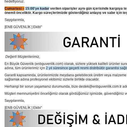
hedefliyoruz.
Cumartesi –
15:00'ye kadar
verilen siparişler aynı gün içerisinde kargoya te
önemli önceliktir. Kargo süreçlerimizde gösterdiğiniz anlayış ve sabır için te
Saygılarımla,
[ENB GÜVENLİK ] Ekibi"
Değerli Müşterilerimiz,
En Büyük Güvenlik
(enbguvenlik.com)
olarak, sizlere yüksek kaliteli ürünler 
adına, tüm ürünlerimiz için
2 yıl süresince geçerli resmi distribütör garantisi sağl
Garanti kapsamında, ürünlerimizde meydana gelebilecek üretim veya malzeme hata
sağlamak adına profesyonel ekibimiz sizlerle birlikte olacaktır.
Herhangi bir sorun yaşamanız durumunda, bize destek@enbguvenlik.com.tr adresinde
Müşteri memnuniyetini önceliğimiz olarak gördüğümüz işimizde, güvendiğiniz ve te
Saygılarımla,
[ENB GÜVENLİK ] Ekibi"