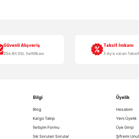
Yorum Yaz
Güvenli Alışveriş
Taksit İmkanı
256 Bit SSL Seltifikası
3 Ay’a varan Taksi
Gönder
Bilgi
Üyelik
Blog
Hesabım
Kargo Takip
Yeni Üyelik
İletişim Formu
Üye Girişi
Sık Sorulan Sorular
Şifremi Unu