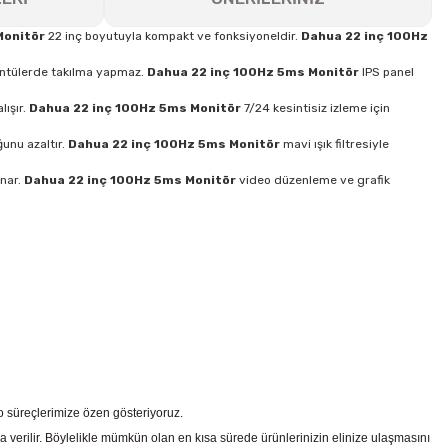
Monitör
22 inç boyutuyla kompakt ve fonksiyoneldir.
Dahua 22 inç 100Hz
üntülerde takılma yapmaz.
Dahua 22 inç 100Hz 5ms Monitör
IPS panel
ışır.
Dahua 22 inç 100Hz 5ms Monitör
7/24 kesintisiz izleme için
unu azaltır.
Dahua 22 inç 100Hz 5ms Monitör
mavi ışık filtresiyle
unar.
Dahua 22 inç 100Hz 5ms Monitör
video düzenleme ve grafik
go süreçlerimize özen gösteriyoruz.
a verilir. Böylelikle mümkün olan en kısa sürede ürünlerinizin elinize ulaşmasını