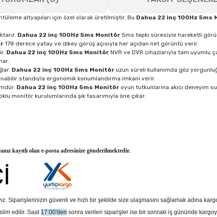
eme altyapıları için özel olarak üretilmiştir. Bu
Dahua 22 inç 100Hz 5ms 
ktarır.
Dahua 22 inç 100Hz 5ms Monitör
5ms tepki süresiyle hareketli gör
r
178 derece yatay ve dikey görüş açısıyla her açıdan net görüntü verir.
ir.
Dahua 22 inç 100Hz 5ms Monitör
NVR ve DVR cihazlarıyla tam uyumlu çal
nar.
ğlar.
Dahua 22 inç 100Hz 5ms Monitör
uzun süreli kullanımda göz yorgunluğ
nabilir standıyla ergonomik konumlandırma imkanı verir.
zümdür.
Dahua 22 inç 100Hz 5ms Monitör
oyun tutkunlarına akıcı deneyim s
klu monitör kurulumlarında şık tasarımıyla öne çıkar.
ranız kayıtlı olan e-posta adresinize gönderilmektedir.
z. Siparişlerinizin güvenli ve hızlı bir şekilde size ulaşmasını sağlamak adına kar
slim edilir. Saat
17:00'den
sonra verilen siparişler ise bir sonraki iş gününde kargoy