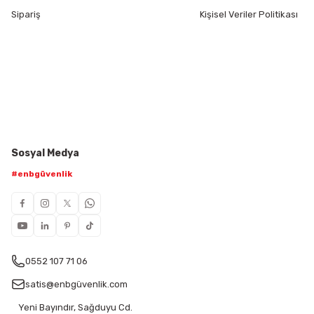
Sipariş
Kişisel Veriler Politikası
Sosyal Medya
#enbgüvenlik
0552 107 71 06
satis@enbgüvenlik.com
Yeni Bayındır, Sağduyu Cd.