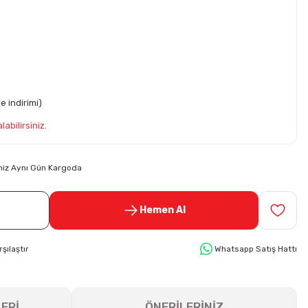
e indirimi)
abilirsiniz.
riniz Aynı Gün Kargoda
Hemen Al
rşılaştır
Whatsapp Satış Hattı
ERİ
ÖNERİLERİNİZ