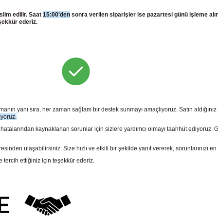
slim edilir. Saat
15:00'den
sonra verilen siparişler ise pazartesi günü işleme alı
şekkür ederiz.
sunmanın yanı sıra, her zaman sağlam bir destek sunmayı amaçlıyoruz. Satın aldığını
ıyoruz.
larından kaynaklanan sorunlar için sizlere yardımcı olmayı taahhüt ediyoruz. Gara
n ulaşabilirsiniz. Size hızlı ve etkili bir şekilde yanıt vererek, sorunlarınızı en 
rcih ettiğiniz için teşekkür ederiz.