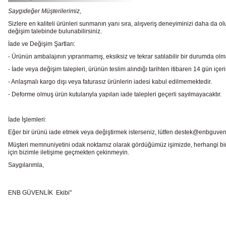
Saygıdeğer Müşterilerimiz,
Sizlere en kaliteli ürünleri sunmanın yanı sıra, alışveriş deneyiminizi daha da olu
değişim talebinde bulunabilirsiniz.
İade ve Değişim Şartları:
- Ürünün ambalajının yıpranmamış, eksiksiz ve tekrar satılabilir bir durumda ol
- İade veya değişim talepleri, ürünün teslim alındığı tarihten itibaren 14 gün içeri
- Anlaşmalı kargo dışı veya faturasız ürünlerin iadesi kabul edilmemektedir.
- Deforme olmuş ürün kutularıyla yapılan iade talepleri geçerli sayılmayacaktır.
İade İşlemleri:
Eğer bir ürünü iade etmek veya değiştirmek isterseniz, lütfen destek@enbguvenlik.
Müşteri memnuniyetini odak noktamız olarak gördüğümüz işimizde, herhangi bir
için bizimle iletişime geçmekten çekinmeyin.
Saygılarımla,
ENB GÜVENLİK Ekibi"
Bu ürünün fiyat bilgisi, resim, ürün açıklamalarında ve diğer konularda
Görüş ve önerileriniz için teşekkür ederiz.