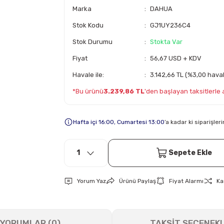
Marka
DAHUA
Stok Kodu
GJ1UY236C4
Stok Durumu
Stokta Var
Fiyat
56,67 USD + KDV
Havale ile:
3.142,66 TL (%3,00 haval
*Bu ürünü
3.239,86 TL
'den başlayan taksitlerle al
Hafta içi 16:00, Cumartesi 13:00
’a kadar ki siparişle
Sepete Ekle
Yorum Yaz
Ürünü Paylaş
Fiyat Alarmı
Ka
YORUMLAR (0)
TAKSİT SEÇENEKL