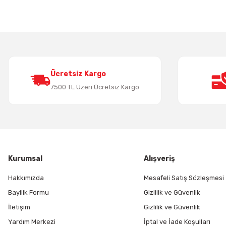
Ürün resmi kalitesiz, bozuk veya görüntülenemiyor.
Ürün açıklamasında eksik bilgiler bulunuyor.
Ürün bilgilerinde hatalar bulunuyor.
Ürün fiyatı diğer sitelerden daha pahalı.
Bu ürüne benzer farklı alternatifler olmalı.
Ücretsiz Kargo
7500 TL Üzeri Ücretsiz Kargo
Kurumsal
Alışveriş
Hakkımızda
Mesafeli Satış Sözleşmesi
Bayilik Formu
Gizlilik ve Güvenlik
İletişim
Gizlilik ve Güvenlik
Yardım Merkezi
İptal ve İade Koşulları