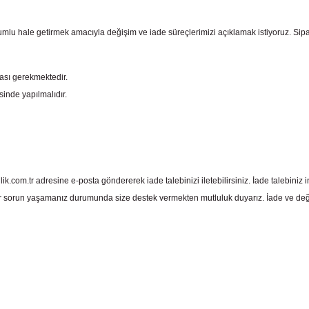
mlu hale getirmek amacıyla değişim ve iade süreçlerimizi açıklamak istiyoruz. Sipariş e
ması gerekmektedir.
sinde yapılmalıdır.
com.tr adresine e-posta göndererek iade talebinizi iletebilirsiniz. İade talebiniz in
 sorun yaşamanız durumunda size destek vermekten mutluluk duyarız. İade ve deği
 yetersiz gördüğünüz noktaları öneri formunu kullanarak tarafımıza iletebil
Bu ürüne ilk yorumu siz yapın!