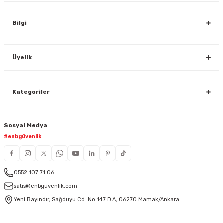
Bilgi
Üyelik
Kategoriler
Sosyal Medya
#enbgüvenlik
0552 107 71 06
satis@enbgüvenlik.com
Yeni Bayındır, Sağduyu Cd. No:147 D:A, 06270 Mamak/Ankara