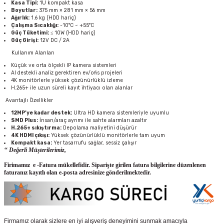
Kasa Tipi:
1U kompakt kasa
Boyutlar:
375 mm × 281 mm × 56 mm
Ağırlık:
1.6 kg (HDD hariç)
Çalışma Sıcaklığı:
-10°C ~ +55°C
Güç Tüketimi:
≤ 10W (HDD hariç)
Güç Girişi:
12V DC / 2A
Kullanım Alanları
Küçük ve orta ölçekli IP kamera sistemleri
AI destekli analiz gerektiren ev/ofis projeleri
4K monitörlerle yüksek çözünürlüklü izleme
H.265+ ile uzun süreli kayıt ihtiyacı olan alanlar
Avantajlı Özellikler
12MP’ye kadar destek:
Ultra HD kamera sistemleriyle uyumlu
SMD Plus:
İnsan/araç ayrımı ile sahte alarmları azaltır
H.265+ sıkıştırma:
Depolama maliyetini düşürür
4K HDMI çıkışı:
Yüksek çözünürlüklü monitörlerle tam uyum
Kompakt kasa:
Yer tasarrufu sağlar, sessiz çalışır
‘‘ Değerli Müşterilerimiz,
Firimamız e -Fatura mükellefidir. Siparişte girilen fatura bilgilerine düzenlenen
faturanız kayıtlı olan e-posta adresinize gönderilmektedir.
Firmamız olarak sizlere en iyi alışveriş deneyimini sunmak amacıyla