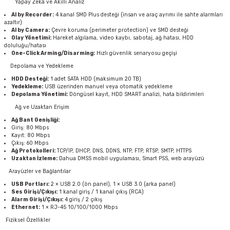
Yapay Zekâ ve Akıllı Analiz
AI by Recorder:
4 kanal SMD Plus
desteği (insan ve araç ayrımı ile sahte alarmları
azaltır)
AI by Camera:
Çevre koruma (perimeter protection)
ve SMD desteği
Olay Yönetimi:
Hareket algılama, video kaybı, sabotaj, ağ hatası, HDD
doluluğu/hatası
One-Click Arming/Disarming:
Hızlı güvenlik senaryosu geçişi
Depolama ve Yedekleme
HDD Desteği:
1 adet SATA HDD (maksimum
20 TB
)
Yedekleme:
USB üzerinden manuel veya otomatik yedekleme
Depolama Yönetimi:
Döngüsel kayıt, HDD SMART analizi, hata bildirimleri
Ağ ve Uzaktan Erişim
Ağ Bant Genişliği:
Giriş: 80 Mbps
Kayıt: 80 Mbps
Çıkış: 60 Mbps
Ağ Protokolleri:
TCP/IP, DHCP, DNS, DDNS, NTP, FTP, RTSP, SMTP, HTTPS
Uzaktan İzleme:
Dahua DMSS mobil uygulaması, Smart PSS, web arayüzü
Arayüzler ve Bağlantılar
USB Portları:
2 × USB 2.0 (ön panel), 1 × USB 3.0 (arka panel)
Ses Girişi/Çıkışı:
1 kanal giriş / 1 kanal çıkış (RCA)
Alarm Girişi/Çıkışı:
4 giriş / 2 çıkış
Ethernet:
1 × RJ-45 10/100/1000 Mbps
Fiziksel Özellikler