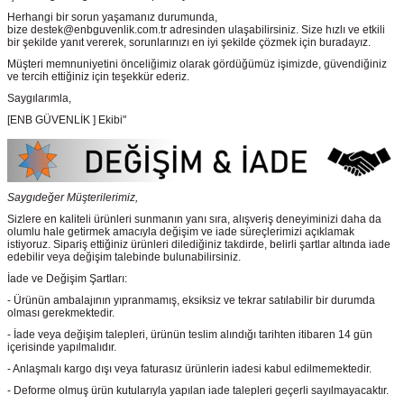
Herhangi bir sorun yaşamanız durumunda,
bize destek@enbguvenlik.com.tr adresinden ulaşabilirsiniz. Size hızlı ve etkili
bir şekilde yanıt vererek, sorunlarınızı en iyi şekilde çözmek için buradayız.
Müşteri memnuniyetini önceliğimiz olarak gördüğümüz işimizde, güvendiğiniz
ve tercih ettiğiniz için teşekkür ederiz.
Saygılarımla,
[ENB GÜVENLİK ] Ekibi"
Saygıdeğer Müşterilerimiz,
Sizlere en kaliteli ürünleri sunmanın yanı sıra, alışveriş deneyiminizi daha da
olumlu hale getirmek amacıyla değişim ve iade süreçlerimizi açıklamak
istiyoruz. Sipariş ettiğiniz ürünleri dilediğiniz takdirde, belirli şartlar altında iade
edebilir veya değişim talebinde bulunabilirsiniz.
İade ve Değişim Şartları:
- Ürünün ambalajının yıpranmamış, eksiksiz ve tekrar satılabilir bir durumda
olması gerekmektedir.
- İade veya değişim talepleri, ürünün teslim alındığı tarihten itibaren 14 gün
içerisinde yapılmalıdır.
- Anlaşmalı kargo dışı veya faturasız ürünlerin iadesi kabul edilmemektedir.
- Deforme olmuş ürün kutularıyla yapılan iade talepleri geçerli sayılmayacaktır.