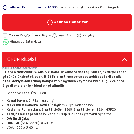
Hafta içi 16:00, Cumartesi 13:00
’a kadar ki siparişleriniz Aynı Gün Kargoda
Keypad-Tuş Takımı Ürünler
Gelince Haber Ver
Hırsız Alarm Aksesuarlar
Yorum Yaz
Ürünü Paylaş
Fiyat Alarmı
Karşılaştır
Whatsapp Satış Hattı
ÜRÜN BİLGİSİ
DAHUA NVR-2108HS-4KS3
Dahua NVR2108HS-4KS3, 8 kanal IP kamera desteği sunan, 12MP’ye kadar
çözünürlük destekleyen, H.265+ sıkıştırma ve yapay zekâ destekli analiz
özellikleriyle donatılmış kompakt bir ağ video kayıt cihazıdır. Küçük ve orta
ölçekli projeler için ideal bir çözümdür.
Video ve Kanal Özellikleri
Kanal Sayısı:
8 IP kamera girişi
Maksimum Kamera Çözünürlüğü:
12MP’ye kadar
destek
Kodlama Formatları:
Smart H.265+, H.265, Smart H.264+, H.264, MJPEG
Kod Çözme Kapasitesi:
6 kanal 1080p @ 30 fps
eşzamanlı oynatma
Görüntü Çıkışı:
HDMI: 4K (3840×2160) @ 30 Hz
VGA: 1080p @ 60 Hz