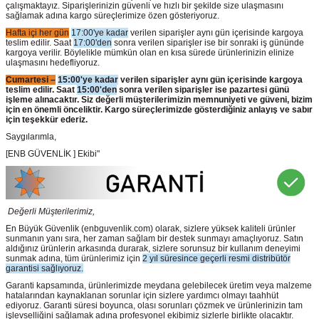
çalışmaktayız. Siparişlerinizin güvenli ve hızlı bir şekilde size ulaşmasını
sağlamak adına kargo süreçlerimize özen gösteriyoruz.
Hafta içi her gün
17:00'ye kadar
verilen siparişler aynı gün içerisinde kargoya
teslim edilir. Saat
17:00'den
sonra verilen siparişler ise bir sonraki iş gününde
kargoya verilir. Böylelikle mümkün olan en kısa sürede ürünlerinizin elinize
ulaşmasını hedefliyoruz.
Cumartesi –
15:00'ye kadar
verilen siparişler aynı gün içerisinde kargoya
teslim edilir. Saat
15:00'den
sonra verilen siparişler ise pazartesi günü
işleme alınacaktır. Siz değerli müşterilerimizin memnuniyeti ve güveni, bizim
için en önemli önceliktir. Kargo süreçlerimizde gösterdiğiniz anlayış ve sabır
için teşekkür ederiz.
Saygılarımla,
[ENB GÜVENLİK ] Ekibi"
Değerli Müşterilerimiz,
En Büyük Güvenlik
(enbguvenlik.com)
olarak, sizlere yüksek kaliteli ürünler
sunmanın yanı sıra, her zaman sağlam bir destek sunmayı amaçlıyoruz. Satın
aldığınız ürünlerin arkasında durarak, sizlere sorunsuz bir kullanım deneyimi
sunmak adına, tüm ürünlerimiz için
2 yıl süresince geçerli resmi distribütör
garantisi sağlıyoruz.
Garanti kapsamında, ürünlerimizde meydana gelebilecek üretim veya malzeme
hatalarından kaynaklanan sorunlar için sizlere yardımcı olmayı taahhüt
ediyoruz. Garanti süresi boyunca, olası sorunları çözmek ve ürünlerinizin tam
işlevselliğini sağlamak adına profesyonel ekibimiz sizlerle birlikte olacaktır.