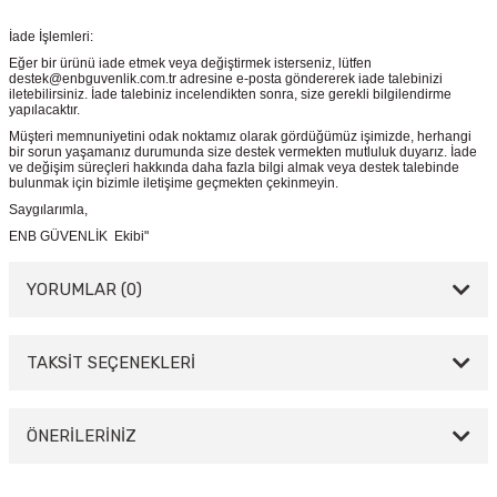
İade İşlemleri:
Eğer bir ürünü iade etmek veya değiştirmek isterseniz, lütfen
destek@enbguvenlik.com.tr adresine e-posta göndererek iade talebinizi
iletebilirsiniz. İade talebiniz incelendikten sonra, size gerekli bilgilendirme
yapılacaktır.
Müşteri memnuniyetini odak noktamız olarak gördüğümüz işimizde, herhangi
bir sorun yaşamanız durumunda size destek vermekten mutluluk duyarız. İade
ve değişim süreçleri hakkında daha fazla bilgi almak veya destek talebinde
bulunmak için bizimle iletişime geçmekten çekinmeyin.
Saygılarımla,
ENB GÜVENLİK Ekibi"
YORUMLAR (0)
TAKSİT SEÇENEKLERİ
Bu ürüne ilk yorumu siz yapın!
Yorum Yaz
ÖNERİLERİNİZ
Bu ürünün fiyat bilgisi, resim, ürün açıklamalarında ve diğer konularda
yetersiz gördüğünüz noktaları öneri formunu kullanarak tarafımıza