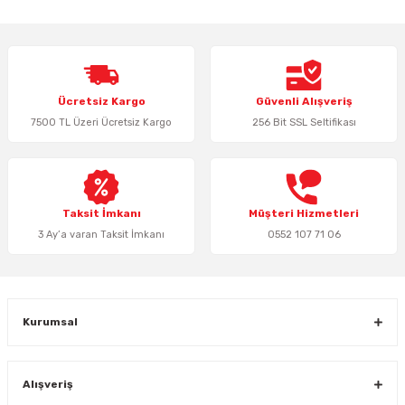
iletebilirsiniz.
Görüş ve önerileriniz için teşekkür ederiz.
Ürün resmi kalitesiz, bozuk veya görüntülenemiyor.
Ücretsiz Kargo
Güvenli Alışveriş
Ürün açıklamasında eksik bilgiler bulunuyor.
7500 TL Üzeri Ücretsiz Kargo
256 Bit SSL Seltifikası
Ürün bilgilerinde hatalar bulunuyor.
Ürün fiyatı diğer sitelerden daha pahalı.
Bu ürüne benzer farklı alternatifler olmalı.
Taksit İmkanı
Müşteri Hizmetleri
3 Ay’a varan Taksit İmkanı
0552 107 71 06
Gönder
Kurumsal
Alışveriş