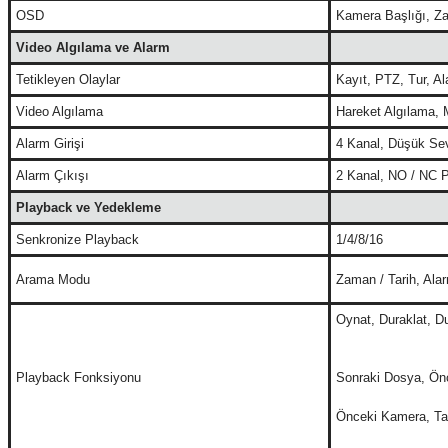
OSD
Kamera Başlığı, Za
Video Algılama ve Alarm
Tetikleyen Olaylar
Kayıt, PTZ, Tur, A
Video Algılama
Hareket Algılama, 
Alarm Girişi
4 Kanal, Düşük Sevi
Alarm Çıkışı
2 Kanal, NO / NC P
Playback ve Yedekleme
Senkronize Playback
1/4/8/16
Arama Modu
Zaman / Tarih, Ala
Oynat, Duraklat, Du
Playback Fonksiyonu
Sonraki Dosya, Ön
Önceki Kamera, Tam