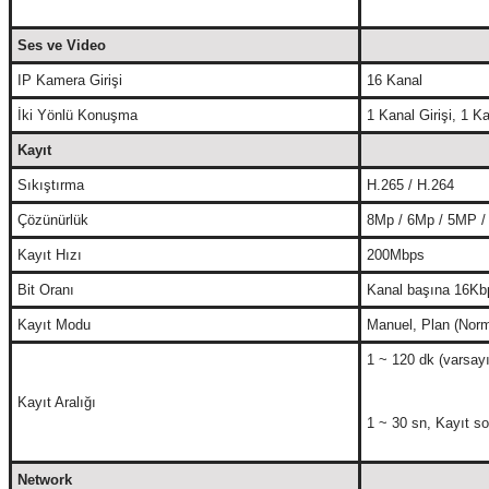
Ses ve Video
IP Kamera Girişi
16 Kanal
İki Yönlü Konuşma
1 Kanal Girişi, 1 K
Kayıt
Sıkıştırma
H.265 / H.264
Çözünürlük
8Mp / 6Mp / 5MP
Kayıt Hızı
200Mbps
Bit Oranı
Kanal başına 16K
Kayıt Modu
Manuel, Plan (Norm
1 ~ 120 dk (varsayı
Kayıt Aralığı
1 ~ 30 sn, Kayıt so
Network