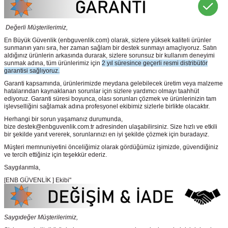
Değerli Müşterilerimiz,
En Büyük Güvenlik
(enbguvenlik.com)
olarak, sizlere yüksek kaliteli ürünler
sunmanın yanı sıra, her zaman sağlam bir destek sunmayı amaçlıyoruz. Satın
aldığınız ürünlerin arkasında durarak, sizlere sorunsuz bir kullanım deneyimi
sunmak adına, tüm ürünlerimiz için
2 yıl süresince geçerli resmi distribütör
garantisi sağlıyoruz.
Garanti kapsamında, ürünlerimizde meydana gelebilecek üretim veya malzeme
hatalarından kaynaklanan sorunlar için sizlere yardımcı olmayı taahhüt
ediyoruz. Garanti süresi boyunca, olası sorunları çözmek ve ürünlerinizin tam
işlevselliğini sağlamak adına profesyonel ekibimiz sizlerle birlikte olacaktır.
Herhangi bir sorun yaşamanız durumunda,
bize destek@enbguvenlik.com.tr adresinden ulaşabilirsiniz. Size hızlı ve etkili
bir şekilde yanıt vererek, sorunlarınızı en iyi şekilde çözmek için buradayız.
Müşteri memnuniyetini önceliğimiz olarak gördüğümüz işimizde, güvendiğiniz
ve tercih ettiğiniz için teşekkür ederiz.
Saygılarımla,
[ENB GÜVENLİK ] Ekibi"
Saygıdeğer Müşterilerimiz,