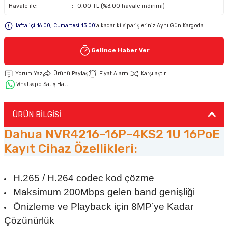
Havale ile:
0,00 TL (%3,00 havale indirimi)
Keypad-Tuş Takımı Ürünler
Hafta içi 16:00, Cumartesi 13:00
’a kadar ki siparişleriniz Aynı Gün Kargoda
Gelince Haber Ver
Hırsız Alarm Aksesuarlar
Yorum Yaz
Ürünü Paylaş
Fiyat Alarmı
Karşılaştır
Whatsapp Satış Hattı
ÜRÜN BİLGİSİ
Dahua NVR4216-16P-4KS2 1U 16PoE
Kayıt Cihaz Özellikleri:
H.265 / H.264 codec kod çözme
Maksimum 200Mbps gelen band genişliği
Önizleme ve Playback için 8MP’ye Kadar
Çözünürlük