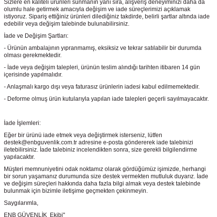
Sizlere en kaliteli ürünleri sunmanın yanı sıra, alışveriş deneyiminizi daha da
olumlu hale getirmek amacıyla değişim ve iade süreçlerimizi açıklamak
istiyoruz. Sipariş ettiğiniz ürünleri dilediğiniz takdirde, belirli şartlar altında iade
edebilir veya değişim talebinde bulunabilirsiniz.
İade ve Değişim Şartları:
- Ürünün ambalajının yıpranmamış, eksiksiz ve tekrar satılabilir bir durumda
olması gerekmektedir.
- İade veya değişim talepleri, ürünün teslim alındığı tarihten itibaren 14 gün
içerisinde yapılmalıdır.
- Anlaşmalı kargo dışı veya faturasız ürünlerin iadesi kabul edilmemektedir.
- Deforme olmuş ürün kutularıyla yapılan iade talepleri geçerli sayılmayacaktır.
İade İşlemleri:
Eğer bir ürünü iade etmek veya değiştirmek isterseniz, lütfen
destek@enbguvenlik.com.tr adresine e-posta göndererek iade talebinizi
iletebilirsiniz. İade talebiniz incelendikten sonra, size gerekli bilgilendirme
yapılacaktır.
Müşteri memnuniyetini odak noktamız olarak gördüğümüz işimizde, herhangi
bir sorun yaşamanız durumunda size destek vermekten mutluluk duyarız. İade
ve değişim süreçleri hakkında daha fazla bilgi almak veya destek talebinde
bulunmak için bizimle iletişime geçmekten çekinmeyin.
Saygılarımla,
ENB GÜVENLİK Ekibi"