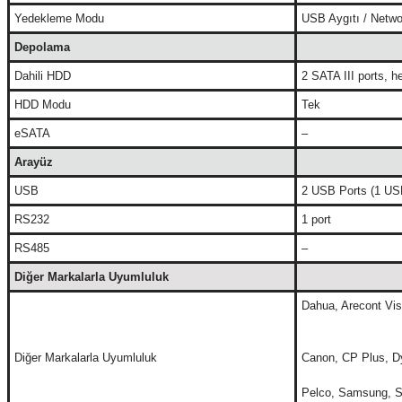
Yedekleme Modu
USB Aygıtı / Netwo
Depolama
Dahili HDD
2 SATA III ports, h
HDD Modu
Tek
eSATA
–
Arayüz
USB
2 USB Ports (1 USB
RS232
1 port
RS485
–
Diğer Markalarla Uyumluluk
Dahua, Arecont Vis
Diğer Markalarla Uyumluluk
Canon, CP Plus, Dy
Pelco, Samsung, S