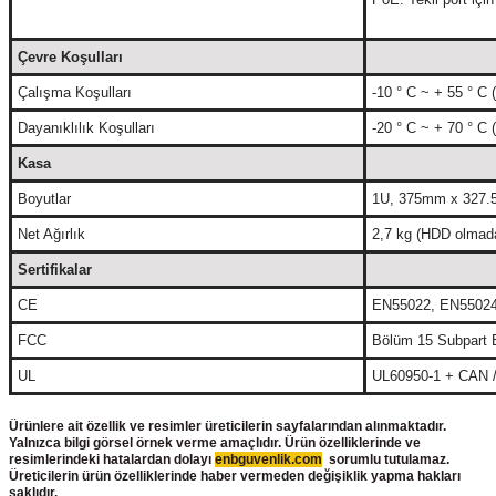
Çevre Koşulları
Çalışma Koşulları
-10 ° C ~ + 55 ° C 
Dayanıklılık Koşulları
-20 ° C ~ + 70 ° C 
Kasa
Boyutlar
1U, 375mm x 327
Net Ağırlık
2,7 kg (HDD olmad
Sertifikalar
CE
EN55022, EN55024
FCC
Bölüm 15 Subpart 
UL
UL60950-1 + CAN 
Ürünlere ait özellik ve resimler üreticilerin sayfalarından alınmaktadır.
Yalnızca bilgi görsel örnek verme amaçlıdır. Ürün özelliklerinde ve
resimlerindeki hatalardan dolayı
enbguvenlik.com
sorumlu tutulamaz.
Üreticilerin ürün
özelliklerinde haber vermeden değişiklik yapma hakları
saklıdır.