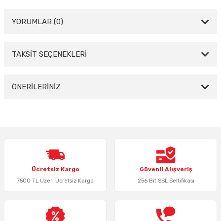
YORUMLAR (0)
TAKSİT SEÇENEKLERİ
Bu ürüne ilk yorumu siz yapın!
Yorum Yaz
ÖNERİLERİNİZ
Bu ürünün fiyat bilgisi, resim, ürün açıklamalarında ve diğer konularda
yetersiz gördüğünüz noktaları öneri formunu kullanarak tarafımıza
iletebilirsiniz.
Görüş ve önerileriniz için teşekkür ederiz.
Ürün resmi kalitesiz, bozuk veya görüntülenemiyor.
Ücretsiz Kargo
Güvenli Alışveriş
Ürün açıklamasında eksik bilgiler bulunuyor.
7500 TL Üzeri Ücretsiz Kargo
256 Bit SSL Seltifikası
Ürün bilgilerinde hatalar bulunuyor.
Ürün fiyatı diğer sitelerden daha pahalı.
Bu ürüne benzer farklı alternatifler olmalı.