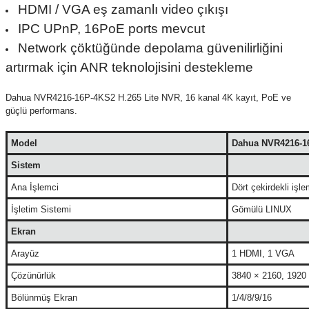
HDMI / VGA eş zamanlı video çıkışı
IPC UPnP, 16PoE ports mevcut
Network çöktüğünde depolama güvenilirliğini
artırmak için ANR teknolojisini destekleme
Dahua NVR4216-16P-4KS2 H.265 Lite NVR, 16 kanal 4K kayıt, PoE ve
güçlü performans.
Model
Dahua NVR4216-16
Sistem
Ana İşlemci
Dört çekirdekli işle
İşletim Sistemi
Gömülü LINUX
Ekran
Arayüz
1 HDMI, 1 VGA
Çözünürlük
3840 × 2160, 1920 
Bölünmüş Ekran
1/4/8/9/16