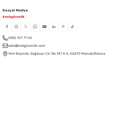
Sosyal Medya
#enbgüvenlik
0552 107 71 06
satis@enbgüvenlik.com
Yeni Bayındır, Sağduyu Cd. No:147 D:A, 06270 Mamak/Ankara