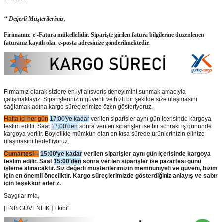
‘‘ Değerli Müşterilerimiz,
Firimamız e -Fatura mükellefidir. Siparişte girilen fatura bilgilerine düzenlenen
faturanız kayıtlı olan e-posta adresinize gönderilmektedir.
Firmamız olarak sizlere en iyi alışveriş deneyimini sunmak amacıyla
çalışmaktayız. Siparişlerinizin güvenli ve hızlı bir şekilde size ulaşmasını
sağlamak adına kargo süreçlerimize özen gösteriyoruz.
Hafta içi her gün
17:00'ye kadar
verilen siparişler aynı gün içerisinde kargoya
teslim edilir. Saat
17:00'den
sonra verilen siparişler ise bir sonraki iş gününde
kargoya verilir. Böylelikle mümkün olan en kısa sürede ürünlerinizin elinize
ulaşmasını hedefliyoruz.
Cumartesi –
15:00'ye kadar
verilen siparişler aynı gün içerisinde kargoya
teslim edilir. Saat
15:00'den
sonra verilen siparişler ise pazartesi günü
işleme alınacaktır. Siz değerli müşterilerimizin memnuniyeti ve güveni, bizim
için en önemli önceliktir. Kargo süreçlerimizde gösterdiğiniz anlayış ve sabır
için teşekkür ederiz.
Saygılarımla,
[ENB GÜVENLİK ] Ekibi"