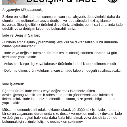
Saygıdeğer Müşterilerimiz,
Sizlere en kaliteli ürünleri sunmanın yanı sıra, alışveriş deneyiminizi daha da
olumlu hale getirmek amacıyla değişim ve iade süreçlerimizi açıklamak
istiyoruz. Sipariş ettiğiniz ürünleri dilediğiniz takdirde, belirli şartlar altında iade
edebilir veya değişim talebinde bulunabilirsiniz.
İade ve Değişim Şartları:
- Ürünün ambalajının yıpranmamış, eksiksiz ve tekrar satılabilir bir durumda
olması gerekmektedir.
- İade veya değişim talepleri, ürünün teslim alındığı tarihten itibaren 14 gün
içerisinde yapılmalıdır.
- Anlaşmalı kargo dışı veya faturasız ürünlerin iadesi kabul edilmemektedir.
- Deforme olmuş ürün kutularıyla yapılan iade talepleri geçerli sayılmayacaktır.
İade İşlemleri:
Eğer bir ürünü iade etmek veya değiştirmek isterseniz, lütfen
destek@enbguvenlik.com.tr adresine e-posta göndererek iade talebinizi
iletebilirsiniz. İade talebiniz incelendikten sonra, size gerekli bilgilendirme
yapılacaktır.
Müşteri memnuniyetini odak noktamız olarak gördüğümüz işimizde, herhangi
bir sorun yaşamanız durumunda size destek vermekten mutluluk duyarız. İade
ve değişim süreçleri hakkında daha fazla bilgi almak veya destek talebinde
bulunmak için bizimle iletişime geçmekten çekinmeyin.