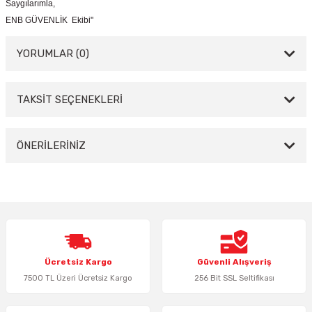
Saygılarımla,
ENB GÜVENLİK Ekibi"
YORUMLAR (0)
TAKSİT SEÇENEKLERİ
Bu ürüne ilk yorumu siz yapın!
Yorum Yaz
ÖNERİLERİNİZ
Bu ürünün fiyat bilgisi, resim, ürün açıklamalarında ve diğer konularda
yetersiz gördüğünüz noktaları öneri formunu kullanarak tarafımıza
iletebilirsiniz.
Görüş ve önerileriniz için teşekkür ederiz.
Ürün resmi kalitesiz, bozuk veya görüntülenemiyor.
Ücretsiz Kargo
Güvenli Alışveriş
Ürün açıklamasında eksik bilgiler bulunuyor.
7500 TL Üzeri Ücretsiz Kargo
256 Bit SSL Seltifikası
Ürün bilgilerinde hatalar bulunuyor.
Ürün fiyatı diğer sitelerden daha pahalı.