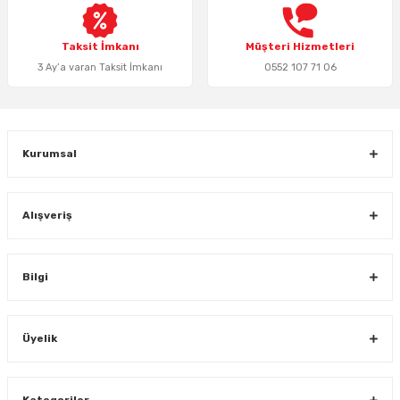
Bu ürüne benzer farklı alternatifler olmalı.
Taksit İmkanı
Müşteri Hizmetleri
3 Ay’a varan Taksit İmkanı
0552 107 71 06
Gönder
Kurumsal
Alışveriş
Bilgi
Üyelik