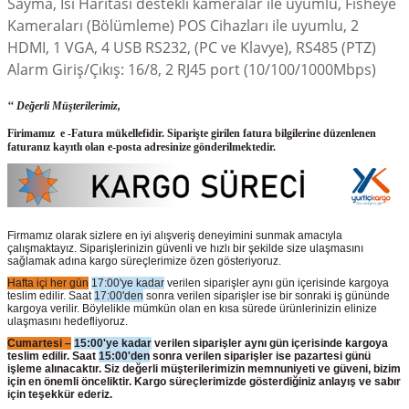
Sayma, Isı Haritası destekli kameralar ile uyumlu, Fisheye
Kameraları (Bölümleme) POS Cihazları ile uyumlu, 2
HDMI, 1 VGA, 4 USB RS232, (PC ve Klavye), RS485 (PTZ)
Alarm Giriş/Çıkış: 16/8, 2 RJ45 port (10/100/1000Mbps)
‘‘ Değerli Müşterilerimiz,
Firimamız e -Fatura mükellefidir. Siparişte girilen fatura bilgilerine düzenlenen
faturanız kayıtlı olan e-posta adresinize gönderilmektedir.
Firmamız olarak sizlere en iyi alışveriş deneyimini sunmak amacıyla
çalışmaktayız. Siparişlerinizin güvenli ve hızlı bir şekilde size ulaşmasını
sağlamak adına kargo süreçlerimize özen gösteriyoruz.
Hafta içi her gün
17:00'ye kadar
verilen siparişler aynı gün içerisinde kargoya
teslim edilir. Saat
17:00'den
sonra verilen siparişler ise bir sonraki iş gününde
kargoya verilir. Böylelikle mümkün olan en kısa sürede ürünlerinizin elinize
ulaşmasını hedefliyoruz.
Cumartesi –
15:00'ye kadar
verilen siparişler aynı gün içerisinde kargoya
teslim edilir. Saat
15:00'den
sonra verilen siparişler ise pazartesi günü
işleme alınacaktır. Siz değerli müşterilerimizin memnuniyeti ve güveni, bizim
için en önemli önceliktir. Kargo süreçlerimizde gösterdiğiniz anlayış ve sabır
için teşekkür ederiz.