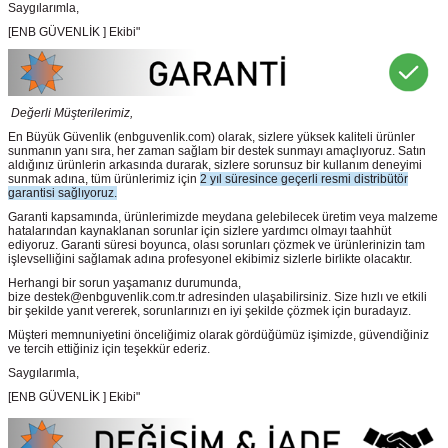
Saygılarımla,
[ENB GÜVENLİK ] Ekibi"
Değerli Müşterilerimiz,
En Büyük Güvenlik
(enbguvenlik.com)
olarak, sizlere yüksek kaliteli ürünler
sunmanın yanı sıra, her zaman sağlam bir destek sunmayı amaçlıyoruz. Satın
aldığınız ürünlerin arkasında durarak, sizlere sorunsuz bir kullanım deneyimi
sunmak adına, tüm ürünlerimiz için
2 yıl süresince geçerli resmi distribütör
garantisi sağlıyoruz.
Garanti kapsamında, ürünlerimizde meydana gelebilecek üretim veya malzeme
hatalarından kaynaklanan sorunlar için sizlere yardımcı olmayı taahhüt
ediyoruz. Garanti süresi boyunca, olası sorunları çözmek ve ürünlerinizin tam
işlevselliğini sağlamak adına profesyonel ekibimiz sizlerle birlikte olacaktır.
Herhangi bir sorun yaşamanız durumunda,
bize destek@enbguvenlik.com.tr adresinden ulaşabilirsiniz. Size hızlı ve etkili
bir şekilde yanıt vererek, sorunlarınızı en iyi şekilde çözmek için buradayız.
Müşteri memnuniyetini önceliğimiz olarak gördüğümüz işimizde, güvendiğiniz
ve tercih ettiğiniz için teşekkür ederiz.
Saygılarımla,
[ENB GÜVENLİK ] Ekibi"