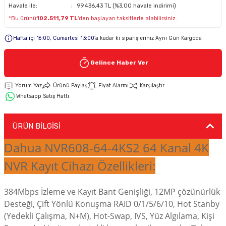
Havale ile:
99.436,43 TL (%3,00 havale indirimi)
*Bu ürünü
102.511,79 TL
'den başlayan taksitlerle alabilirsiniz.
Keypad-Tuş Takımı Ürünler
Hafta içi 16:00, Cumartesi 13:00
’a kadar ki siparişleriniz Aynı Gün Kargoda
Hırsız Alarm Aksesuarlar
Gelince Haber Ver
Yorum Yaz
Ürünü Paylaş
Fiyat Alarmı
Karşılaştır
Whatsapp Satış Hattı
ÜRÜN BİLGİSİ
Dahua NVR608-64-4KS2 64 Kanal 4K
NVR Kayıt Cihazı Özellikleri:
384Mbps İzleme ve Kayıt Bant Genişliği, 12MP çözünürlük
Desteği, Çift Yönlü Konuşma RAID 0/1/5/6/10, Hot Stanby
(Yedekli Çalışma, N+M), Hot-Swap, IVS, Yüz Algılama, Kişi