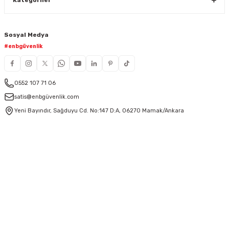
Kategoriler
Sosyal Medya
#enbgüvenlik
0552 107 71 06
satis@enbgüvenlik.com
Yeni Bayındır, Sağduyu Cd. No:147 D:A, 06270 Mamak/Ankara