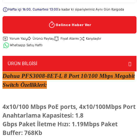
Hafta içi 16:00, Cumartesi 13:00
’a kadar ki siparişleriniz Aynı Gün Kargoda
Keypad-Tuş Takımı Ürünler
Gelince Haber Ver
Hırsız Alarm Aksesuarlar
Yorum Yaz
Ürünü Paylaş
Fiyat Alarmı
Karşılaştır
Whatsapp Satış Hattı
ÜRÜN BİLGİSİ
Dahua PFS3008-8ET-L 8 Port 10/100 Mbps Megabit
Switch Özellikleri:
4x10/100 Mbps PoE ports, 4x10/100Mbps Port
Anahtarlama Kapasitesi: 1.8
Gbps Paket İletme Hızı: 1.19Mbps Paket
Buffer: 768Kb