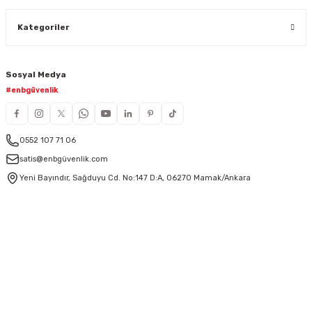
Kategoriler
Sosyal Medya
#enbgüvenlik
0552 107 71 06
satis@enbgüvenlik.com
Yeni Bayındır, Sağduyu Cd. No:147 D:A, 06270 Mamak/Ankara