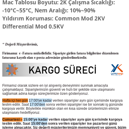
Mac Tablosu Boyutu: 2K Çalışma Sıcaklığı:
-10°C~55°C, Nem Aralığı: 10%~90%
Yıldırım Koruması: Common Mod 2KV
Differential Mod 0.5KV
‘‘ Değerli Müşterilerimiz,
Firimamız e -Fatura mükellefidir. Siparişte girilen fatura bilgilerine düzenlenen
faturanız kayıtlı olan e-posta adresinize gönderilmektedir.
Firmamız olarak sizlere en iyi alışveriş deneyimini sunmak amacıyla
çalışmaktayız. Siparişlerinizin güvenli ve hızlı bir şekilde size ulaşmasını
sağlamak adına kargo süreçlerimize özen gösteriyoruz.
Hafta içi her gün
17:00'ye kadar
verilen siparişler aynı gün içerisinde kargoya
teslim edilir. Saat
17:00'den
sonra verilen siparişler ise bir sonraki iş gününde
kargoya verilir. Böylelikle mümkün olan en kısa sürede ürünlerinizin elinize
ulaşmasını hedefliyoruz.
Cumartesi –
15:00'ye kadar
verilen siparişler aynı gün içerisinde kargoya
teslim edilir. Saat
15:00'den
sonra verilen siparişler ise pazartesi günü
işleme alınacaktır. Siz değerli müşterilerimizin memnuniyeti ve güveni, bizim