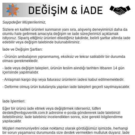
Saygıdeğer Müşterilerimiz,
Sizlere en kaliteli ürünleri sunmanın yanı sıra, alışveriş deneyiminizi daha da
olumlu hale getirmek amacıyla değişim ve iade süreçlerimizi açıklamak
istiyoruz. Sipariş ettiğiniz ürünleri dilediğiniz takdirde, belirli şartlar altında iade
edebilir veya değişim talebinde bulunabilirsiniz.
İade ve Değişim Şartları:
- Ürünün ambalajının yıpranmamış, eksiksiz ve tekrar satılabilir bir durumda
olması gerekmektedir.
- İade veya değişim talepleri, ürünün teslim alındığı tarihten itibaren 14 gün
içerisinde yapılmalıdır.
- Anlaşmalı kargo dışı veya faturasız ürünlerin iadesi kabul edilmemektedir.
- Deforme olmuş ürün kutularıyla yapılan iade talepleri geçerli sayılmayacaktır.
İade İşlemleri:
Eğer bir ürünü iade etmek veya değiştirmek isterseniz, lütfen
destek@enbguvenlik.com.tr adresine e-posta göndererek iade talebinizi
iletebilirsiniz. İade talebiniz incelendikten sonra, size gerekli bilgilendirme
yapılacaktır.
Müşteri memnuniyetini odak noktamız olarak gördüğümüz işimizde, herhangi
bir sorun yaşamanız durumunda size destek vermekten mutluluk duyarız. İade