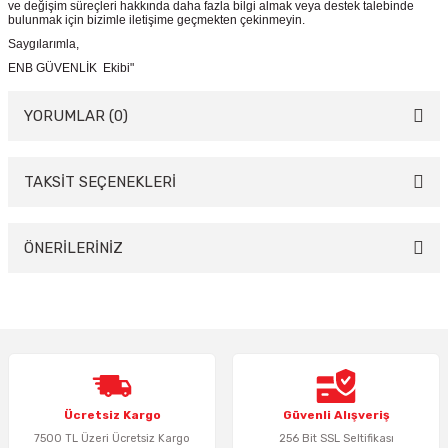
ve değişim süreçleri hakkında daha fazla bilgi almak veya destek talebinde
bulunmak için bizimle iletişime geçmekten çekinmeyin.
Saygılarımla,
ENB GÜVENLİK Ekibi"
YORUMLAR (0)
TAKSİT SEÇENEKLERİ
Bu ürüne ilk yorumu siz yapın!
Yorum Yaz
ÖNERİLERİNİZ
Bu ürünün fiyat bilgisi, resim, ürün açıklamalarında ve diğer konularda
yetersiz gördüğünüz noktaları öneri formunu kullanarak tarafımıza
iletebilirsiniz.
Görüş ve önerileriniz için teşekkür ederiz.
Ürün resmi kalitesiz, bozuk veya görüntülenemiyor.
Ücretsiz Kargo
Güvenli Alışveriş
Ürün açıklamasında eksik bilgiler bulunuyor.
7500 TL Üzeri Ücretsiz Kargo
256 Bit SSL Seltifikası
Ürün bilgilerinde hatalar bulunuyor.