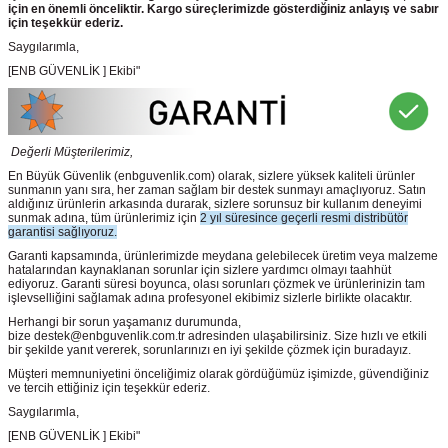
için en önemli önceliktir. Kargo süreçlerimizde gösterdiğiniz anlayış ve sabır
için teşekkür ederiz.
Saygılarımla,
[ENB GÜVENLİK ] Ekibi"
Değerli Müşterilerimiz,
En Büyük Güvenlik
(enbguvenlik.com)
olarak, sizlere yüksek kaliteli ürünler
sunmanın yanı sıra, her zaman sağlam bir destek sunmayı amaçlıyoruz. Satın
aldığınız ürünlerin arkasında durarak, sizlere sorunsuz bir kullanım deneyimi
sunmak adına, tüm ürünlerimiz için
2 yıl süresince geçerli resmi distribütör
garantisi sağlıyoruz.
Garanti kapsamında, ürünlerimizde meydana gelebilecek üretim veya malzeme
hatalarından kaynaklanan sorunlar için sizlere yardımcı olmayı taahhüt
ediyoruz. Garanti süresi boyunca, olası sorunları çözmek ve ürünlerinizin tam
işlevselliğini sağlamak adına profesyonel ekibimiz sizlerle birlikte olacaktır.
Herhangi bir sorun yaşamanız durumunda,
bize destek@enbguvenlik.com.tr adresinden ulaşabilirsiniz. Size hızlı ve etkili
bir şekilde yanıt vererek, sorunlarınızı en iyi şekilde çözmek için buradayız.
Müşteri memnuniyetini önceliğimiz olarak gördüğümüz işimizde, güvendiğiniz
ve tercih ettiğiniz için teşekkür ederiz.
Saygılarımla,
[ENB GÜVENLİK ] Ekibi"