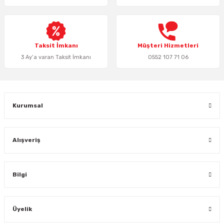
Ürün fiyatı diğer sitelerden daha pahalı.
Bu ürüne benzer farklı alternatifler olmalı.
Taksit İmkanı
Müşteri Hizmetleri
3 Ay’a varan Taksit İmkanı
0552 107 71 06
Gönder
Kurumsal
Alışveriş
Bilgi
Üyelik