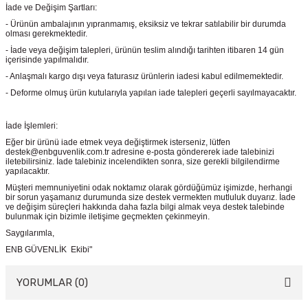
İade ve Değişim Şartları:
- Ürünün ambalajının yıpranmamış, eksiksiz ve tekrar satılabilir bir durumda
olması gerekmektedir.
- İade veya değişim talepleri, ürünün teslim alındığı tarihten itibaren 14 gün
içerisinde yapılmalıdır.
- Anlaşmalı kargo dışı veya faturasız ürünlerin iadesi kabul edilmemektedir.
- Deforme olmuş ürün kutularıyla yapılan iade talepleri geçerli sayılmayacaktır.
İade İşlemleri:
Eğer bir ürünü iade etmek veya değiştirmek isterseniz, lütfen
destek@enbguvenlik.com.tr adresine e-posta göndererek iade talebinizi
iletebilirsiniz. İade talebiniz incelendikten sonra, size gerekli bilgilendirme
yapılacaktır.
Müşteri memnuniyetini odak noktamız olarak gördüğümüz işimizde, herhangi
bir sorun yaşamanız durumunda size destek vermekten mutluluk duyarız. İade
ve değişim süreçleri hakkında daha fazla bilgi almak veya destek talebinde
bulunmak için bizimle iletişime geçmekten çekinmeyin.
Saygılarımla,
ENB GÜVENLİK Ekibi"
YORUMLAR (0)