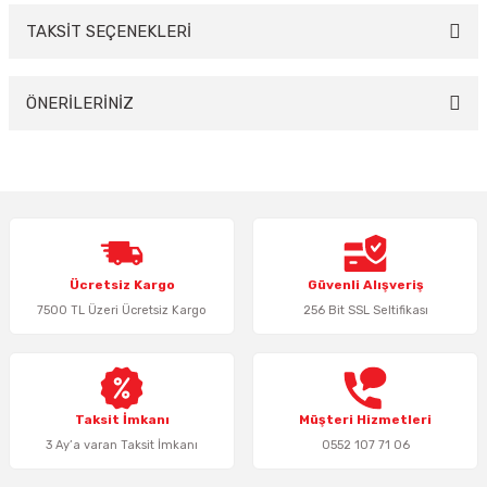
TAKSİT SEÇENEKLERİ
Bu ürüne ilk yorumu siz yapın!
Yorum Yaz
ÖNERİLERİNİZ
Bu ürünün fiyat bilgisi, resim, ürün açıklamalarında ve diğer konularda
yetersiz gördüğünüz noktaları öneri formunu kullanarak tarafımıza
iletebilirsiniz.
Görüş ve önerileriniz için teşekkür ederiz.
Ürün resmi kalitesiz, bozuk veya görüntülenemiyor.
Ücretsiz Kargo
Güvenli Alışveriş
Ürün açıklamasında eksik bilgiler bulunuyor.
7500 TL Üzeri Ücretsiz Kargo
256 Bit SSL Seltifikası
Ürün bilgilerinde hatalar bulunuyor.
Ürün fiyatı diğer sitelerden daha pahalı.
Bu ürüne benzer farklı alternatifler olmalı.
Taksit İmkanı
Müşteri Hizmetleri
3 Ay’a varan Taksit İmkanı
0552 107 71 06