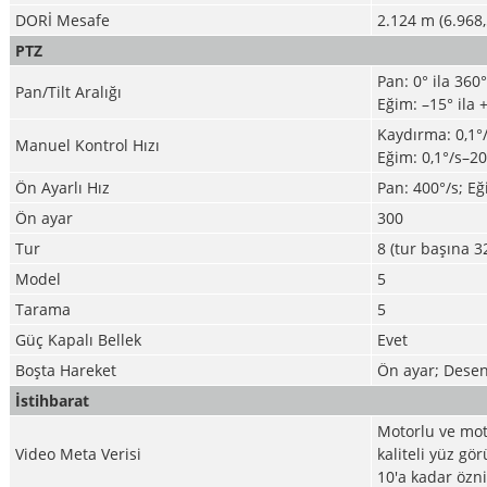
DORİ Mesafe
2.124 m (6.968,
PTZ
Pan: 0° ila 360
Pan/Tilt Aralığı
Eğim: –15° ila 
Kaydırma: 0,1°
Manuel Kontrol Hızı
Eğim: 0,1°/s–20
Ön Ayarlı Hız
Pan: 400°/s; Eğ
Ön ayar
300
Tur
8 (tur başına 3
Model
5
Tarama
5
Güç Kapalı Bellek
Evet
Boşta Hareket
Ön ayar; Desen
İstihbarat
Motorlu ve moto
Video Meta Verisi
kaliteli yüz gö
10'a kadar öznit