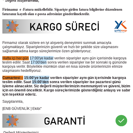
‘‘ Değerli Müşterilerimiz,
Firimamız e -Fatura mükellefidir. Siparişte girilen fatura bilgilerine düzenlenen
faturanız kayıtlı olan e-posta adresinize gönderilmektedir.
Firmamız olarak sizlere en iyi alışveriş deneyimini sunmak amacıyla
çalışmaktayız. Siparişlerinizin güvenli ve hızlı bir şekilde size ulaşmasını
sağlamak adına kargo süreçlerimize özen gösteriyoruz.
Hafta içi her gün
17:00'ye kadar
verilen siparişler aynı gün içerisinde kargoya
teslim edilir. Saat
17:00'den
sonra verilen siparişler ise bir sonraki iş gününde
kargoya verilir. Böylelikle mümkün olan en kısa sürede ürünlerinizin elinize
ulaşmasını hedefliyoruz.
Cumartesi –
15:00'ye kadar
verilen siparişler aynı gün içerisinde kargoya
teslim edilir. Saat
15:00'den
sonra verilen siparişler ise pazartesi günü
işleme alınacaktır. Siz değerli müşterilerimizin memnuniyeti ve güveni, bizim
için en önemli önceliktir. Kargo süreçlerimizde gösterdiğiniz anlayış ve sabır
için teşekkür ederiz.
Saygılarımla,
[ENB GÜVENLİK ] Ekibi"
Değerli Müşterilerimiz,