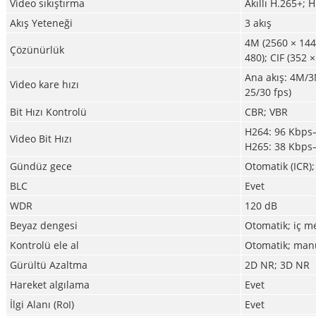
Video sıkıştırma
Akıllı H.265+; 
Akış Yeteneği
3 akış
4M (2560 × 1440
Çözünürlük
480); CIF (352 
Ana akış: 4M/3
Video kare hızı
25/30 fps)
Bit Hızı Kontrolü
CBR; VBR
H264: 96 Kbps
Video Bit Hızı
H265: 38 Kbps
Gündüz gece
Otomatik (ICR);
BLC
Evet
WDR
120 dB
Beyaz dengesi
Otomatik; iç m
Kontrolü ele al
Otomatik; man
Gürültü Azaltma
2D NR; 3D NR
Hareket algılama
Evet
İlgi Alanı (RoI)
Evet