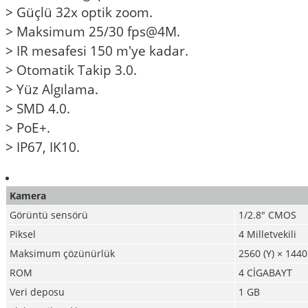
>
Güçlü 32x optik zoom.
>
Maksimum 25/30 fps@4M.
>
IR mesafesi 150 m'ye kadar.
>
Otomatik Takip 3.0.
>
Yüz Algılama.
>
SMD 4.0.
>
PoE+.
>
IP67, IK10.
Kamera
Görüntü sensörü
1/2.8" CMOS
Piksel
4 Milletvekili
Maksimum çözünürlük
2560 (Y) × 1440
ROM
4 CİGABAYT
Veri deposu
1 GB