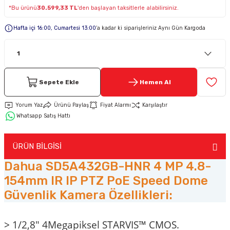
*Bu ürünü
30.599,33 TL
'den başlayan taksitlerle alabilirsiniz.
Keypad-Tuş Takımı Ürünler
Hafta içi 16:00, Cumartesi 13:00
’a kadar ki siparişleriniz Aynı Gün Kargoda
Hırsız Alarm Aksesuarlar
Sepete Ekle
Hemen Al
Yorum Yaz
Ürünü Paylaş
Fiyat Alarmı
Karşılaştır
Whatsapp Satış Hattı
ÜRÜN BİLGİSİ
Dahua SD5A432GB-HNR 4 MP 4.8-
154mm IR IP PTZ PoE Speed Dome
Güvenlik Kamera Özellikleri:
> 1/2,8" 4Megapiksel STARVIS™ CMOS.