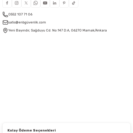
0552 107 71 06
satis@enbgüvenlik.com
Yeni Bayındır, Sağduyu Cd. No:147 D:A, 06270 Mamak/Ankara
Kolay Ödeme Seçenekleri