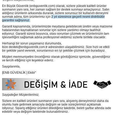
En Büyük Güvenlik
(enbguvenlik.com)
olarak, sizlere yüksek kaliteli ürünler
sunmanın yanı sıra, her zaman sağlam bir destek sunmayı amaçlıyoruz. Satın
aldığınız ürünlerin arkasında durarak, sizlere sorunsuz bir kullanım deneyimi
sunmak adına, tüm ürünlerimiz için
2 yıl süresince geçerli resmi distribütör
garantisi sağlıyoruz.
Garanti kapsamında, ürünlerimizde meydana gelebilecek üretim veya malzeme
hatalarından kaynaklanan sorunlar için sizlere yardımcı olmayı taahhüt
ediyoruz. Garanti süresi boyunca, olası sorunları çözmek ve ürünlerinizin tam
işlevselliğini sağlamak adına profesyonel ekibimiz sizlerle birlikte olacaktır.
Herhangi bir sorun yaşamanız durumunda,
bize destek@enbguvenlik.com.tr adresinden ulaşabilirsiniz. Size hızlı ve etkili
bir şekilde yanıt vererek, sorunlarınızı en iyi şekilde çözmek için buradayız.
Müşteri memnuniyetini önceliğimiz olarak gördüğümüz işimizde, güvendiğiniz
ve tercih ettiğiniz için teşekkür ederiz.
Saygılarımla,
[ENB GÜVENLİK ] Ekibi"
Saygıdeğer Müşterilerimiz,
Sizlere en kaliteli ürünleri sunmanın yanı sıra, alışveriş deneyiminizi daha da
olumlu hale getirmek amacıyla değişim ve iade süreçlerimizi açıklamak
istiyoruz. Sipariş ettiğiniz ürünleri dilediğiniz takdirde, belirli şartlar altında iade
edebilir veya değişim talebinde bulunabilirsiniz.