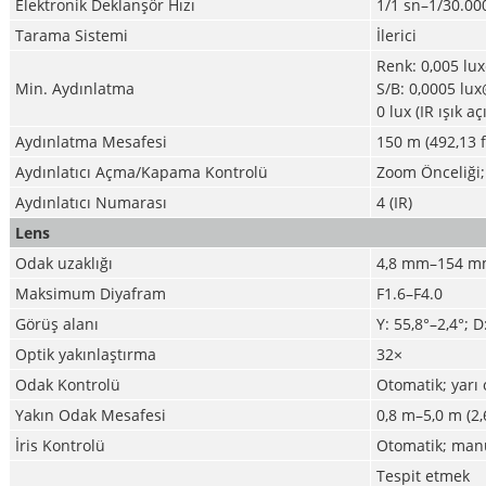
Elektronik Deklanşör Hızı
1/1 sn–1/30.00
Tarama Sistemi
İlerici
Renk: 0,005 lu
Min. Aydınlatma
S/B: 0,0005 lu
0 lux (IR ışık aç
Aydınlatma Mesafesi
150 m (492,13 ft
Aydınlatıcı Açma/Kapama Kontrolü
Zoom Önceliği; 
Aydınlatıcı Numarası
4 (IR)
Lens
Odak uzaklığı
4,8 mm–154 
Maksimum Diyafram
F1.6–F4.0
Görüş alanı
Y: 55,8°–2,4°; D
Optik yakınlaştırma
32×
Odak Kontrolü
Otomatik; yarı
Yakın Odak Mesafesi
0,8 m–5,0 m (2,6
İris Kontrolü
Otomatik; man
Tespit etmek