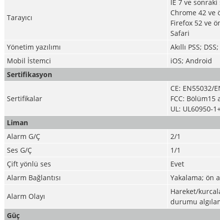
IE 7 ve sonrak
Chrome 42 ve 
Tarayıcı
Firefox 52 ve 
Safari
Yönetim yazılımı
Akıllı PSS; DSS
Mobil İstemci
iOS; Android
Sertifikasyon
CE: EN55032/E
Sertifikalar
FCC: Bölüm15 a
UL: UL60950-1
Liman
Alarm G/Ç
2/1
Ses G/Ç
1/1
Çift yönlü ses
Evet
Alarm Bağlantısı
Yakalama; ön ay
Hareket/kurcala
Alarm Olayı
durumu algılama
Güç