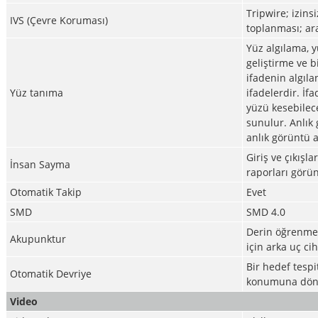
Tripwire; izinsi
IVS (Çevre Koruması)
toplanması; ar
Yüz algılama, y
geliştirme ve b
ifadenin algıla
Yüz tanıma
ifadelerdir. İfa
yüzü kesebilece
sunulur. Anlık
anlık görüntü 
Giriş ve çıkışl
İnsan Sayma
raporları görü
Otomatik Takip
Evet
SMD
SMD 4.0
Derin öğrenme a
Akupunktur
için arka uç ci
Bir hedef tespi
Otomatik Devriye
konumuna dönme
Video