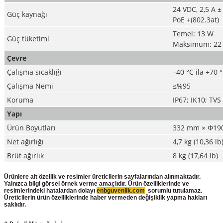
24 VDC, 2,5 A 
Güç kaynağı
PoE +(802.3at)
Temel: 13 W
Güç tüketimi
Maksimum: 22 W 
Çevre
Çalışma sıcaklığı
–40 °C ila +70 °
Çalışma Nemi
≤%95
Koruma
IP67; IK10; TVS
Yapı
Ürün Boyutları
332 mm × Φ190
Net ağırlığı
4,7 kg (10,36 lb
Brüt ağırlık
8 kg (17,64 lb)
Ürünlere ait özellik ve resimler üreticilerin sayfalarından alınmaktadır.
Yalnızca bilgi görsel örnek verme amaçlıdır. Ürün özelliklerinde ve
resimlerindeki hatalardan dolayı
enbguvenlik.com
sorumlu tutulamaz.
Üreticilerin ürün
özelliklerinde haber vermeden değişiklik yapma hakları
saklıdır.