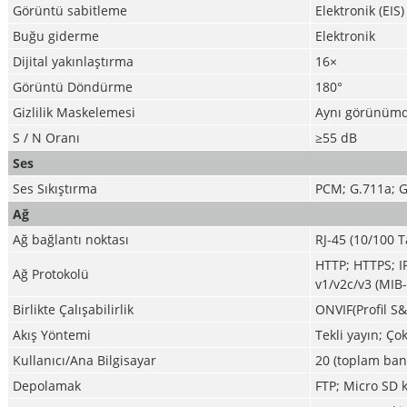
Görüntü sabitleme
Elektronik (EIS)
Buğu giderme
Elektronik
Dijital yakınlaştırma
16×
Görüntü Döndürme
180°
Gizlilik Maskelemesi
Aynı görünümde
S / N Oranı
≥55 dB
Ses
Ses Sıkıştırma
PCM; G.711a; 
Ağ
Ağ bağlantı noktası
RJ-45 (10/100 
HTTP; HTTPS; I
Ağ Protokolü
v1/v2c/v3 (MIB
Birlikte Çalışabilirlik
ONVIF(Profil S
Akış Yöntemi
Tekli yayın; Ço
Kullanıcı/Ana Bilgisayar
20 (toplam bant
Depolamak
FTP; Micro SD 