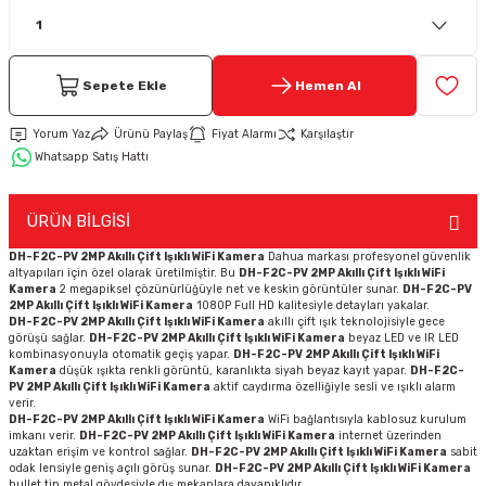
Keypad-Tuş Takımı Ürünler
Sepete Ekle
Hemen Al
Hırsız Alarm Aksesuarlar
Yorum Yaz
Ürünü Paylaş
Fiyat Alarmı
Karşılaştır
Whatsapp Satış Hattı
ÜRÜN BİLGİSİ
DH-F2C-PV 2MP Akıllı Çift Işıklı WiFi Kamera
Dahua markası profesyonel güvenlik
altyapıları için özel olarak üretilmiştir. Bu
DH-F2C-PV 2MP Akıllı Çift Işıklı WiFi
Kamera
2 megapiksel çözünürlüğüyle net ve keskin görüntüler sunar.
DH-F2C-PV
2MP Akıllı Çift Işıklı WiFi Kamera
1080P Full HD kalitesiyle detayları yakalar.
DH-F2C-PV 2MP Akıllı Çift Işıklı WiFi Kamera
akıllı çift ışık teknolojisiyle gece
görüşü sağlar.
DH-F2C-PV 2MP Akıllı Çift Işıklı WiFi Kamera
beyaz LED ve IR LED
kombinasyonuyla otomatik geçiş yapar.
DH-F2C-PV 2MP Akıllı Çift Işıklı WiFi
Kamera
düşük ışıkta renkli görüntü, karanlıkta siyah beyaz kayıt yapar.
DH-F2C-
PV 2MP Akıllı Çift Işıklı WiFi Kamera
aktif caydırma özelliğiyle sesli ve ışıklı alarm
verir.
DH-F2C-PV 2MP Akıllı Çift Işıklı WiFi Kamera
WiFi bağlantısıyla kablosuz kurulum
imkanı verir.
DH-F2C-PV 2MP Akıllı Çift Işıklı WiFi Kamera
internet üzerinden
uzaktan erişim ve kontrol sağlar.
DH-F2C-PV 2MP Akıllı Çift Işıklı WiFi Kamera
sabit
odak lensiyle geniş açılı görüş sunar.
DH-F2C-PV 2MP Akıllı Çift Işıklı WiFi Kamera
bullet tip metal gövdesiyle dış mekanlara dayanıklıdır.