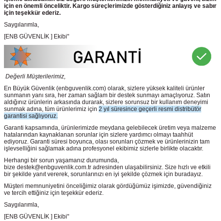
için en önemli önceliktir. Kargo süreçlerimizde gösterdiğiniz anlayış ve sabır
için teşekkür ederiz.
Saygılarımla,
[ENB GÜVENLİK ] Ekibi"
Değerli Müşterilerimiz,
En Büyük Güvenlik
(enbguvenlik.com)
olarak, sizlere yüksek kaliteli ürünler
sunmanın yanı sıra, her zaman sağlam bir destek sunmayı amaçlıyoruz. Satın
aldığınız ürünlerin arkasında durarak, sizlere sorunsuz bir kullanım deneyimi
sunmak adına, tüm ürünlerimiz için
2 yıl süresince geçerli resmi distribütör
garantisi sağlıyoruz.
Garanti kapsamında, ürünlerimizde meydana gelebilecek üretim veya malzeme
hatalarından kaynaklanan sorunlar için sizlere yardımcı olmayı taahhüt
ediyoruz. Garanti süresi boyunca, olası sorunları çözmek ve ürünlerinizin tam
işlevselliğini sağlamak adına profesyonel ekibimiz sizlerle birlikte olacaktır.
Herhangi bir sorun yaşamanız durumunda,
bize destek@enbguvenlik.com.tr adresinden ulaşabilirsiniz. Size hızlı ve etkili
bir şekilde yanıt vererek, sorunlarınızı en iyi şekilde çözmek için buradayız.
Müşteri memnuniyetini önceliğimiz olarak gördüğümüz işimizde, güvendiğiniz
ve tercih ettiğiniz için teşekkür ederiz.
Saygılarımla,
[ENB GÜVENLİK ] Ekibi"