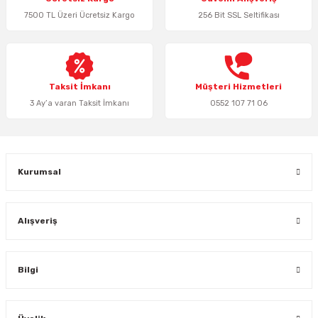
Ürün açıklamasında eksik bilgiler bulunuyor.
7500 TL Üzeri Ücretsiz Kargo
256 Bit SSL Seltifikası
Ürün bilgilerinde hatalar bulunuyor.
Ürün fiyatı diğer sitelerden daha pahalı.
Bu ürüne benzer farklı alternatifler olmalı.
Taksit İmkanı
Müşteri Hizmetleri
3 Ay’a varan Taksit İmkanı
0552 107 71 06
Gönder
Kurumsal
Alışveriş
Bilgi