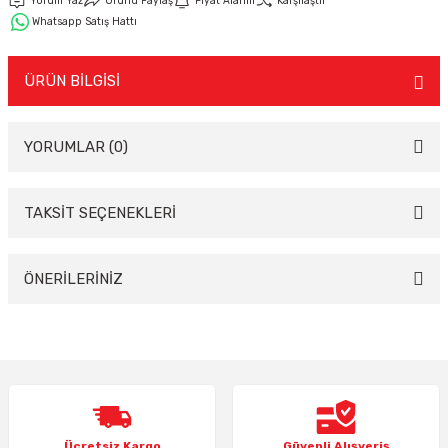
Yorum Yaz
Ürünü Paylaş
Fiyat Alarmı
Karşılaştır
Whatsapp Satış Hattı
Keypad-Tuş Takımı Ürünler
ÜRÜN BİLGİSİ
Hırsız Alarm Aksesuarlar
YORUMLAR (0)
TAKSİT SEÇENEKLERİ
Bu ürüne ilk yorumu siz yapın!
Yorum Yaz
ÖNERİLERİNİZ
Bu ürünün fiyat bilgisi, resim, ürün açıklamalarında ve diğer konularda
yetersiz gördüğünüz noktaları öneri formunu kullanarak tarafımıza
iletebilirsiniz.
Görüş ve önerileriniz için teşekkür ederiz.
Ürün resmi kalitesiz, bozuk veya görüntülenemiyor.
Ücretsiz Kargo
Güvenli Alışveriş