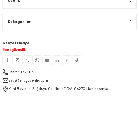
Üyelik
Kategoriler
Sosyal Medya
#enbgüvenlik
0552 107 71 06
satis@enbgüvenlik.com
Yeni Bayındır, Sağduyu Cd. No:147 D:A, 06270 Mamak/Ankara