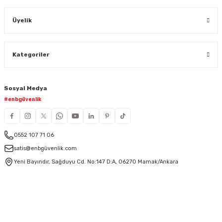
Üyelik
Kategoriler
Sosyal Medya
#enbgüvenlik
0552 107 71 06
satis@enbgüvenlik.com
Yeni Bayındır, Sağduyu Cd. No:147 D:A, 06270 Mamak/Ankara