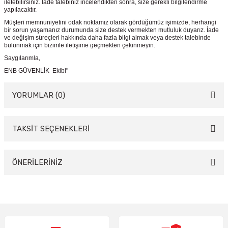
iletebilirsiniz. İade talebiniz incelendikten sonra, size gerekli bilgilendirme
yapılacaktır.
Müşteri memnuniyetini odak noktamız olarak gördüğümüz işimizde, herhangi
bir sorun yaşamanız durumunda size destek vermekten mutluluk duyarız. İade
ve değişim süreçleri hakkında daha fazla bilgi almak veya destek talebinde
bulunmak için bizimle iletişime geçmekten çekinmeyin.
Saygılarımla,
ENB GÜVENLİK Ekibi"
YORUMLAR (0)
TAKSİT SEÇENEKLERİ
Bu ürüne ilk yorumu siz yapın!
Yorum Yaz
ÖNERİLERİNİZ
Bu ürünün fiyat bilgisi, resim, ürün açıklamalarında ve diğer konularda
yetersiz gördüğünüz noktaları öneri formunu kullanarak tarafımıza
iletebilirsiniz.
Görüş ve önerileriniz için teşekkür ederiz.