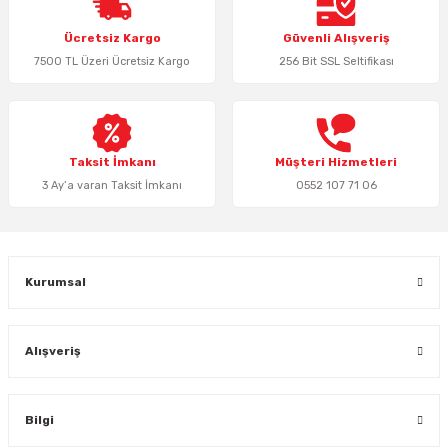
Ürün resmi kalitesiz, bozuk veya görüntülenemiyor.
Ücretsiz Kargo
Güvenli Alışveriş
Ürün açıklamasında eksik bilgiler bulunuyor.
7500 TL Üzeri Ücretsiz Kargo
256 Bit SSL Seltifikası
Ürün bilgilerinde hatalar bulunuyor.
Ürün fiyatı diğer sitelerden daha pahalı.
Bu ürüne benzer farklı alternatifler olmalı.
Taksit İmkanı
Müşteri Hizmetleri
3 Ay’a varan Taksit İmkanı
0552 107 71 06
Gönder
Kurumsal
Alışveriş
Bilgi