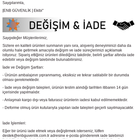
Saygılarımla,
[ENB GÜVENLİK ] Ekibi"
Saygıdeğer Müşterilerimiz,
Sizlere en kaliteli ürünleri sunmanın yanı sıra, alışveriş deneyiminizi daha da
olumlu hale getirmek amacıyla değişim ve iade süreçlerimizi açıklamak
istiyoruz. Sipariş ettiğiniz ürünleri dilediğiniz takdirde, belirli şartlar altında iade
edebilir veya değişim talebinde bulunabilirsiniz.
İade ve Değişim Şartları:
- Ürünün ambalajının yıpranmamış, eksiksiz ve tekrar satılabilir bir durumda
olması gerekmektedir.
- İade veya değişim talepleri, ürünün teslim alındığı tarihten itibaren 14 gün
içerisinde yapılmalıdır.
- Anlaşmalı kargo dışı veya faturasız ürünlerin iadesi kabul edilmemektedir.
- Deforme olmuş ürün kutularıyla yapılan iade talepleri geçerli sayılmayacaktır.
İade İşlemleri:
Eğer bir ürünü iade etmek veya değiştirmek isterseniz, lütfen
destek@enbguvenlik.com.tr adresine e-posta göndererek iade talebinizi