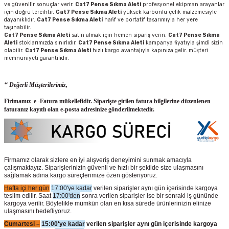
ve güvenilir sonuçlar verir.
Cat7 Pense Sıkma Aleti
profesyonel ekipman arayanlar
için doğru tercihtir.
Cat7 Pense Sıkma Aleti
yüksek karbonlu çelik malzemesiyle
dayanıklıdır.
Cat7 Pense Sıkma Aleti
hafif ve portatif tasarımıyla her yere
taşınabilir.
Cat7 Pense Sıkma Aleti
satın almak için hemen sipariş verin.
Cat7 Pense Sıkma
Aleti
stoklarımızda sınırlıdır.
Cat7 Pense Sıkma Aleti
kampanya fiyatıyla şimdi sizin
olabilir.
Cat7 Pense Sıkma Aleti
hızlı kargo avantajıyla kapınıza gelir. müşteri
memnuniyeti garantilidir.
‘‘ Değerli Müşterilerimiz,
Firimamız e -Fatura mükellefidir. Siparişte girilen fatura bilgilerine düzenlenen
faturanız kayıtlı olan e-posta adresinize gönderilmektedir.
Firmamız olarak sizlere en iyi alışveriş deneyimini sunmak amacıyla
çalışmaktayız. Siparişlerinizin güvenli ve hızlı bir şekilde size ulaşmasını
sağlamak adına kargo süreçlerimize özen gösteriyoruz.
Hafta içi her gün
17:00'ye kadar
verilen siparişler aynı gün içerisinde kargoya
teslim edilir. Saat
17:00'den
sonra verilen siparişler ise bir sonraki iş gününde
kargoya verilir. Böylelikle mümkün olan en kısa sürede ürünlerinizin elinize
ulaşmasını hedefliyoruz.
Cumartesi –
15:00'ye kadar
verilen siparişler aynı gün içerisinde kargoya