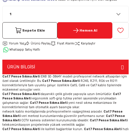
Keypad-Tuş Takımı Ürünler
Hırsız Alarm Aksesuarlar
Sepete Ekle
Hemen Al
Yorum Yaz
Ürünü Paylaş
Fiyat Alarmı
Karşılaştır
Whatsapp Satış Hattı
ÜRÜN BİLGİSİ
Cat7 Pense Sıkma Aleti
ENB SE-3864Y modeli profesyonel network altyapıları için
özel olarak üretilmiştir. Bu
Cat7 Pense Sıkma Aleti
RJ45, RJ11, RG6 ve RG11
konnektörleriyle tam uyumlu çalışır. özellikle Cat5, Cat6 ve Cat7 kablo tiplerinde
mükemmel sonuçlar verir.
Cat7 Pense Sıkma Aleti
dayanıklı çelik gövde yapısıyla uzun ömürlüdür.
Cat7
Pense Sıkma Aleti
ergonomik soft-grip tutma yerleri sayesinde yorulmadan
çalışmanızı sağlar.
Cat7 Pense Sıkma Aleti
yeni nesil sıkma mekanizması ile
konnektörlerinizi tam otomatik ayarlı basınçla sıkar.
network kablo montajlarında profesyonellerin vazgeçilmez aracıdır.
Cat7 Pense
Sıkma Aleti
veri merkezi kurulumlarında güvenilir performans sunar.
Cat7 Pense
Sıkma Aleti
CCTV kamera sistemleri kurulumunda idealdir.
Cat7 Pense Sıkma Aleti
telekomünikasyon projelerinde yüksek verimlilik sağlar.
Cat7 Pense Sıkma Aleti
ile kaliteli bağlantılar kurun.
Cat7 Pense Sıkma Aleti
hızlı