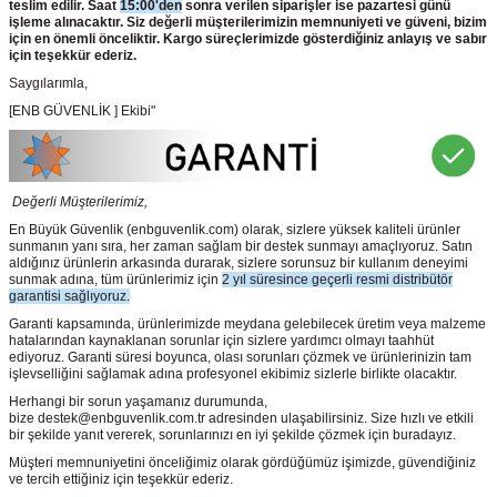
teslim edilir. Saat
15:00'den
sonra verilen siparişler ise pazartesi günü
işleme alınacaktır. Siz değerli müşterilerimizin memnuniyeti ve güveni, bizim
için en önemli önceliktir. Kargo süreçlerimizde gösterdiğiniz anlayış ve sabır
için teşekkür ederiz.
Saygılarımla,
[ENB GÜVENLİK ] Ekibi"
Değerli Müşterilerimiz,
En Büyük Güvenlik
(enbguvenlik.com)
olarak, sizlere yüksek kaliteli ürünler
sunmanın yanı sıra, her zaman sağlam bir destek sunmayı amaçlıyoruz. Satın
aldığınız ürünlerin arkasında durarak, sizlere sorunsuz bir kullanım deneyimi
sunmak adına, tüm ürünlerimiz için
2 yıl süresince geçerli resmi distribütör
garantisi sağlıyoruz.
Garanti kapsamında, ürünlerimizde meydana gelebilecek üretim veya malzeme
hatalarından kaynaklanan sorunlar için sizlere yardımcı olmayı taahhüt
ediyoruz. Garanti süresi boyunca, olası sorunları çözmek ve ürünlerinizin tam
işlevselliğini sağlamak adına profesyonel ekibimiz sizlerle birlikte olacaktır.
Herhangi bir sorun yaşamanız durumunda,
bize destek@enbguvenlik.com.tr adresinden ulaşabilirsiniz. Size hızlı ve etkili
bir şekilde yanıt vererek, sorunlarınızı en iyi şekilde çözmek için buradayız.
Müşteri memnuniyetini önceliğimiz olarak gördüğümüz işimizde, güvendiğiniz
ve tercih ettiğiniz için teşekkür ederiz.