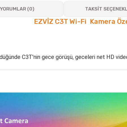
YORUMLAR (0)
TAKSİT SEÇENEKL
 Kamera Özellikl
ndüğünde C3T'nin gece görüşü, geceleri net HD video i