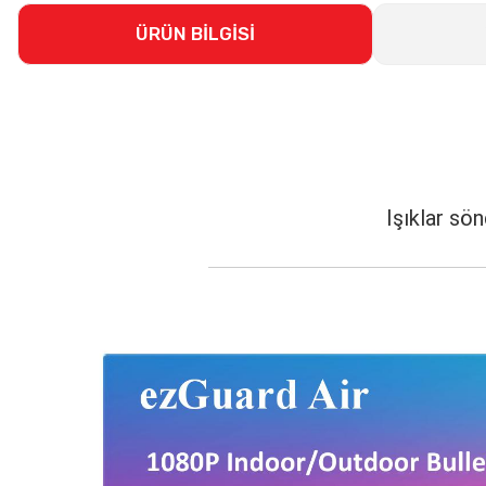
ÜRÜN BİLGİSİ
EZVİZ C3T Wi-Fi
Işıklar sö