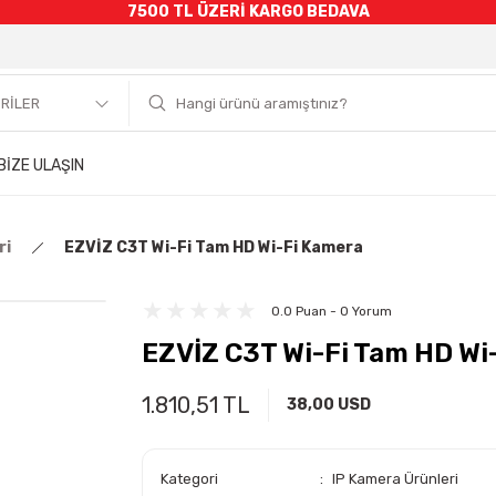
7500 TL ÜZERİ KARGO BEDAVA
BİZE ULAŞIN
ri
EZVİZ C3T Wi-Fi Tam HD Wi-Fi Kamera
0.0 Puan - 0 Yorum
EZVİZ C3T Wi-Fi Tam HD Wi
1.810,51 TL
38,00 USD
Kategori
IP Kamera Ürünleri