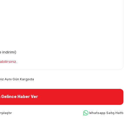
 indirimi)
bilirsiniz.
riniz Aynı Gün Kargoda
Gelince Haber Ver
rşılaştır
Whatsapp Satış Hattı