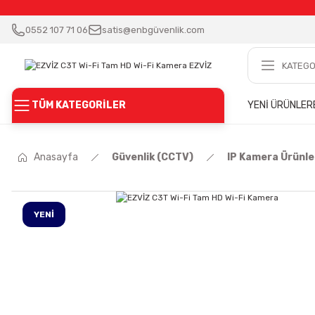
0552 107 71 06
satis@enbgüvenlik.com
TÜM KATEGORİLER
YENİ ÜRÜNLER
Anasayfa
Güvenlik (CCTV)
IP Kamera Ürünle
YENİ