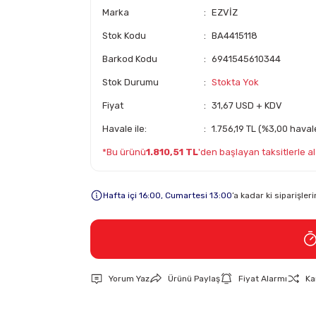
Marka
EZVİZ
Stok Kodu
BA4415118
Barkod Kodu
6941545610344
Stok Durumu
Stokta Yok
Fiyat
31,67 USD + KDV
Havale ile:
1.756,19 TL (%3,00 havale
*Bu ürünü
1.810,51 TL
'den başlayan taksitlerle ala
Hafta içi 16:00, Cumartesi 13:00
’a kadar ki siparişle
Yorum Yaz
Ürünü Paylaş
Fiyat Alarmı
Ka