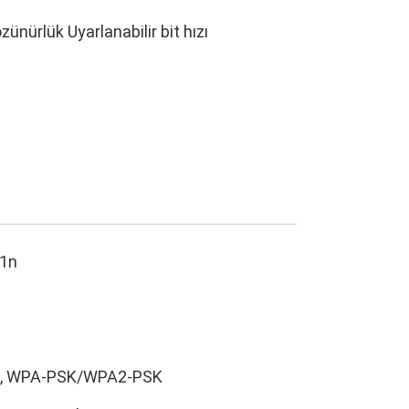
ünürlük Uyarlanabilir bit hızı
11n
2, WPA-PSK/WPA2-PSK