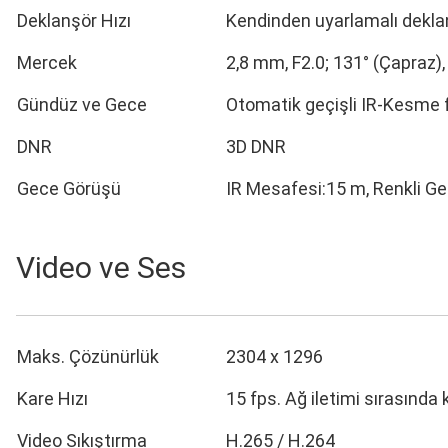
Deklanşör Hızı
Kendinden uyarlamalı dekla
Mercek
2,8 mm, F2.0; 131° (Çapraz), 
Gündüz ve Gece
Otomatik geçişli IR-Kesme f
DNR
3D DNR
Gece Görüşü
IR Mesafesi:15 m, Renkli G
Video ve Ses
Maks. Çözünürlük
2304 x 1296
Kare Hızı
15 fps. Ağ iletimi sırasında
Video Sıkıştırma
H.265 / H.264