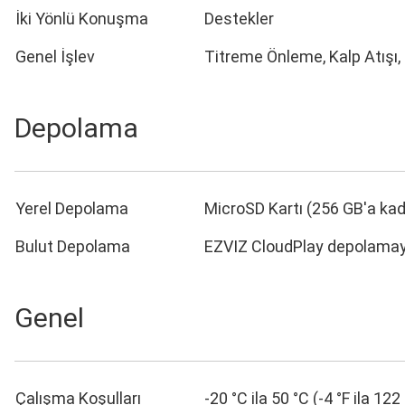
İki Yönlü Konuşma
Destekler
Genel İşlev
Titreme Önleme, Kalp Atışı, 
Depolama
Yerel Depolama
MicroSD Kartı (256 GB'a kad
Bulut Depolama
EZVIZ CloudPlay depolamayı 
Genel
Çalışma Koşulları
-20 °C ila 50 °C (-4 °F ila 