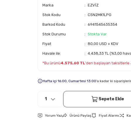
Marka
EZVİZ
Stok Kodu
C5N2MK1LPG
Barkod Kodu
6941545635354
Stok Durumu
Stokta Var
Fiyat
80,00 USD + KDV
Havale ile:
4.438,33 TL (%3,00 haval
*Bu ürünü
4.575,60 TL
'den başlayan taksitlerle a
Hafta içi 16:00, Cumartesi 13:00
’a kadar ki siparişle
Sepete Ekle
Yorum Yaz
Ürünü Paylaş
Fiyat Alarmı
Ka