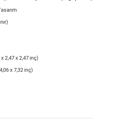
 Tasarım
nır)
x 2,47 x 2,47 inç)
,06 x 7,32 inç)