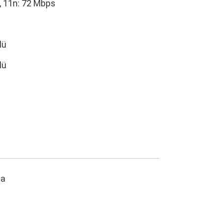
, 11n: 72 Mbps
lü
lü
ma