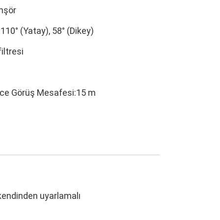
nşör
110° (Yatay), 58° (Dikey)
iltresi
ece Görüş Mesafesi:15 m
 kendinden uyarlamalı