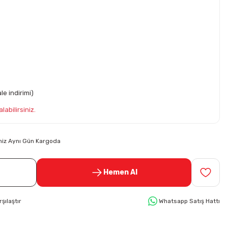
e indirimi)
labilirsiniz.
riniz Aynı Gün Kargoda
Hemen Al
rşılaştır
Whatsapp Satış Hattı