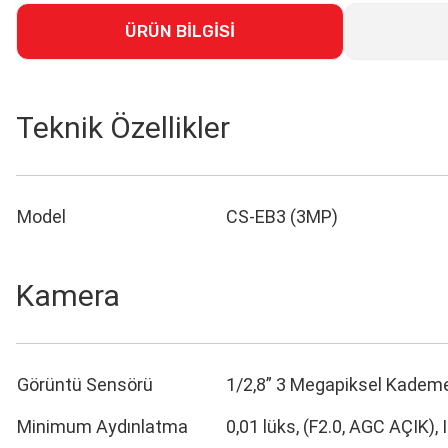
ÜRÜN BİLGİSİ
Teknik Özellikler
Model
CS-EB3 (3MP)
Kamera
Görüntü Sensörü
1/2,8” 3 Megapiksel Kade
Minimum Aydınlatma
0,01 lüks, (F2.0, AGC AÇIK), I