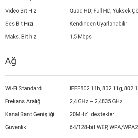
Video Bit Hızı
Quad HD; Full HD, Yüksek Çöz
Ses Bit Hızı
Kendinden Uyarlanabilir
Maks. Bit hızı
1,5 Mbps
Ağ
Wi-Fi Standardı
IEEE802.11b, 802.11g, 802.
Frekans Aralığı
2,4 GHz ~ 2,4835 GHz
Kanal Bant Genişliği
20MHz'i destekler
Güvenlik
64/128-bit WEP, WPA/WPA