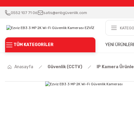
0552 107 71 06
satis@enbgüvenlik.com
TÜM KATEGORİLER
YENİ ÜRÜNLER
Anasayfa
Güvenlik (CCTV)
IP Kamera Ürünle