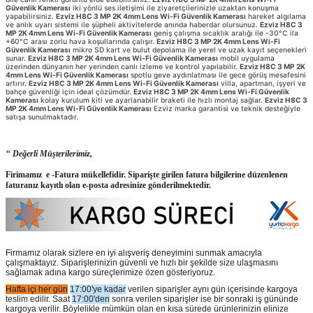
Güvenlik Kamerası
iki yönlü ses iletişimi ile ziyaretçilerinizle uzaktan konuşma
yapabilirsiniz.
Ezviz H8C 3 MP 2K 4mm Lens Wi-Fi Güvenlik Kamerası
hareket algılama
ve anlık uyarı sistemi ile şüpheli aktivitelerde anında haberdar olursunuz.
Ezviz H8C 3
MP 2K 4mm Lens Wi-Fi Güvenlik Kamerası
geniş çalışma sıcaklık aralığı ile -30°C ila
+60°C arası zorlu hava koşullarında çalışır.
Ezviz H8C 3 MP 2K 4mm Lens Wi-Fi
Güvenlik Kamerası
mikro SD kart ve bulut depolama ile yerel ve uzak kayıt seçenekleri
sunar.
Ezviz H8C 3 MP 2K 4mm Lens Wi-Fi Güvenlik Kamerası
mobil uygulama
üzerinden dünyanın her yerinden canlı izleme ve kontrol yapılabilir.
Ezviz H8C 3 MP 2K
4mm Lens Wi-Fi Güvenlik Kamerası
spotlu geve aydınlatması ile gece görüş mesafesini
artırır.
Ezviz H8C 3 MP 2K 4mm Lens Wi-Fi Güvenlik Kamerası
villa, apartman, işyeri ve
bahçe güvenliği için ideal çözümdür.
Ezviz H8C 3 MP 2K 4mm Lens Wi-Fi Güvenlik
Kamerası
kolay kurulum kiti ve ayarlanabilir braketi ile hızlı montaj sağlar.
Ezviz H8C 3
MP 2K 4mm Lens Wi-Fi Güvenlik Kamerası
Ezviz marka garantisi ve teknik desteğiyle
satışa sunulmaktadır.
‘‘ Değerli Müşterilerimiz,
Firimamız e -Fatura mükellefidir. Siparişte girilen fatura bilgilerine düzenlenen
faturanız kayıtlı olan e-posta adresinize gönderilmektedir.
Firmamız olarak sizlere en iyi alışveriş deneyimini sunmak amacıyla
çalışmaktayız. Siparişlerinizin güvenli ve hızlı bir şekilde size ulaşmasını
sağlamak adına kargo süreçlerimize özen gösteriyoruz.
Hafta içi her gün
17:00'ye kadar
verilen siparişler aynı gün içerisinde kargoya
teslim edilir. Saat
17:00'den
sonra verilen siparişler ise bir sonraki iş gününde
kargoya verilir. Böylelikle mümkün olan en kısa sürede ürünlerinizin elinize