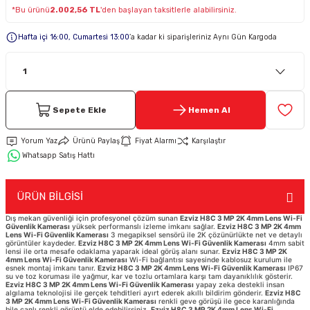
*Bu ürünü
2.002,56 TL
'den başlayan taksitlerle alabilirsiniz.
Keypad-Tuş Takımı Ürünler
Hafta içi 16:00, Cumartesi 13:00
’a kadar ki siparişleriniz Aynı Gün Kargoda
Hırsız Alarm Aksesuarlar
Sepete Ekle
Hemen Al
Yorum Yaz
Ürünü Paylaş
Fiyat Alarmı
Karşılaştır
Whatsapp Satış Hattı
ÜRÜN BİLGİSİ
Dış mekan güvenliği için profesyonel çözüm sunan
Ezviz H8C 3 MP 2K 4mm Lens Wi-Fi
Güvenlik Kamerası
yüksek performanslı izleme imkanı sağlar.
Ezviz H8C 3 MP 2K 4mm
Lens Wi-Fi Güvenlik Kamerası
3 megapiksel sensörü ile 2K çözünürlükte net ve detaylı
görüntüler kaydeder.
Ezviz H8C 3 MP 2K 4mm Lens Wi-Fi Güvenlik Kamerası
4mm sabit
lensi ile orta mesafe odaklama yaparak ideal görüş alanı sunar.
Ezviz H8C 3 MP 2K
4mm Lens Wi-Fi Güvenlik Kamerası
Wi-Fi bağlantısı sayesinde kablosuz kurulum ile
esnek montaj imkanı tanır.
Ezviz H8C 3 MP 2K 4mm Lens Wi-Fi Güvenlik Kamerası
IP67
su ve toz koruması ile yağmur, kar ve tozlu ortamlara karşı tam dayanıklılık gösterir.
Ezviz H8C 3 MP 2K 4mm Lens Wi-Fi Güvenlik Kamerası
yapay zeka destekli insan
algılama teknolojisi ile gerçek tehditleri ayırt ederek akıllı bildirim gönderir.
Ezviz H8C
3 MP 2K 4mm Lens Wi-Fi Güvenlik Kamerası
renkli geve görüşü ile gece karanlığında
bile canlı renkli görüntü elde edebilirsiniz.
Ezviz H8C 3 MP 2K 4mm Lens Wi-Fi