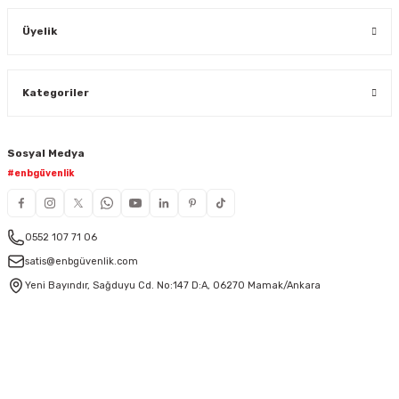
Üyelik
Kategoriler
Sosyal Medya
#enbgüvenlik
0552 107 71 06
satis@enbgüvenlik.com
Yeni Bayındır, Sağduyu Cd. No:147 D:A, 06270 Mamak/Ankara