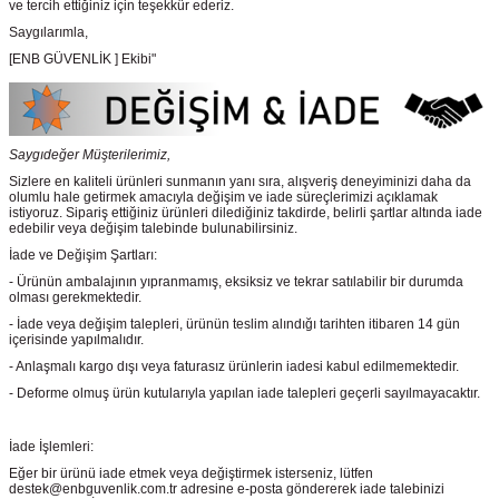
ve tercih ettiğiniz için teşekkür ederiz.
Saygılarımla,
[ENB GÜVENLİK ] Ekibi"
Saygıdeğer Müşterilerimiz,
Sizlere en kaliteli ürünleri sunmanın yanı sıra, alışveriş deneyiminizi daha da
olumlu hale getirmek amacıyla değişim ve iade süreçlerimizi açıklamak
istiyoruz. Sipariş ettiğiniz ürünleri dilediğiniz takdirde, belirli şartlar altında iade
edebilir veya değişim talebinde bulunabilirsiniz.
İade ve Değişim Şartları:
- Ürünün ambalajının yıpranmamış, eksiksiz ve tekrar satılabilir bir durumda
olması gerekmektedir.
- İade veya değişim talepleri, ürünün teslim alındığı tarihten itibaren 14 gün
içerisinde yapılmalıdır.
- Anlaşmalı kargo dışı veya faturasız ürünlerin iadesi kabul edilmemektedir.
- Deforme olmuş ürün kutularıyla yapılan iade talepleri geçerli sayılmayacaktır.
İade İşlemleri:
Eğer bir ürünü iade etmek veya değiştirmek isterseniz, lütfen
destek@enbguvenlik.com.tr adresine e-posta göndererek iade talebinizi