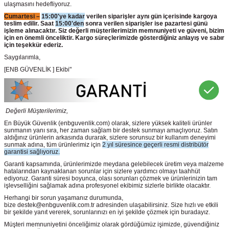
ulaşmasını hedefliyoruz.
Cumartesi –
15:00'ye kadar
verilen siparişler aynı gün içerisinde kargoya
teslim edilir. Saat
15:00'den
sonra verilen siparişler ise pazartesi günü
işleme alınacaktır. Siz değerli müşterilerimizin memnuniyeti ve güveni, bizim
için en önemli önceliktir. Kargo süreçlerimizde gösterdiğiniz anlayış ve sabır
için teşekkür ederiz.
Saygılarımla,
[ENB GÜVENLİK ] Ekibi"
Değerli Müşterilerimiz,
En Büyük Güvenlik
(enbguvenlik.com)
olarak, sizlere yüksek kaliteli ürünler
sunmanın yanı sıra, her zaman sağlam bir destek sunmayı amaçlıyoruz. Satın
aldığınız ürünlerin arkasında durarak, sizlere sorunsuz bir kullanım deneyimi
sunmak adına, tüm ürünlerimiz için
2 yıl süresince geçerli resmi distribütör
garantisi sağlıyoruz.
Garanti kapsamında, ürünlerimizde meydana gelebilecek üretim veya malzeme
hatalarından kaynaklanan sorunlar için sizlere yardımcı olmayı taahhüt
ediyoruz. Garanti süresi boyunca, olası sorunları çözmek ve ürünlerinizin tam
işlevselliğini sağlamak adına profesyonel ekibimiz sizlerle birlikte olacaktır.
Herhangi bir sorun yaşamanız durumunda,
bize destek@enbguvenlik.com.tr adresinden ulaşabilirsiniz. Size hızlı ve etkili
bir şekilde yanıt vererek, sorunlarınızı en iyi şekilde çözmek için buradayız.
Müşteri memnuniyetini önceliğimiz olarak gördüğümüz işimizde, güvendiğiniz