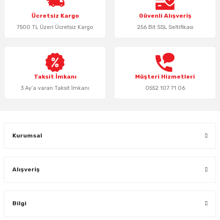
Ürün resmi kalitesiz, bozuk veya görüntülenemiyor.
Ücretsiz Kargo
Güvenli Alışveriş
Ürün açıklamasında eksik bilgiler bulunuyor.
7500 TL Üzeri Ücretsiz Kargo
256 Bit SSL Seltifikası
Ürün bilgilerinde hatalar bulunuyor.
Ürün fiyatı diğer sitelerden daha pahalı.
Bu ürüne benzer farklı alternatifler olmalı.
Taksit İmkanı
Müşteri Hizmetleri
3 Ay’a varan Taksit İmkanı
0552 107 71 06
Gönder
Kurumsal
Alışveriş
Bilgi