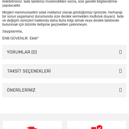
iletebilirsiniz. İade talebiniz incelendikten sonra, size gerekli bilgilendirme
yapılacaktır.
Müşteri memnuniyetini odak noktamız olarak gördüğümüz işimizde, herhangi
bir sorun yaşamanız durumunda size destek vermekten mutluluk duyarız. İade
ve değişim süreçleri hakkında daha fazla bilgi almak veya destek talebinde
bulunmak için bizimle iletişime geçmekten çekinmeyin.
Saygılarımla,
ENB GÜVENLİK Ekibi"
YORUMLAR (0)
TAKSİT SEÇENEKLERİ
Bu ürüne ilk yorumu siz yapın!
Yorum Yaz
ÖNERİLERİNİZ
Bu ürünün fiyat bilgisi, resim, ürün açıklamalarında ve diğer konularda
yetersiz gördüğünüz noktaları öneri formunu kullanarak tarafımıza
iletebilirsiniz.
Görüş ve önerileriniz için teşekkür ederiz.