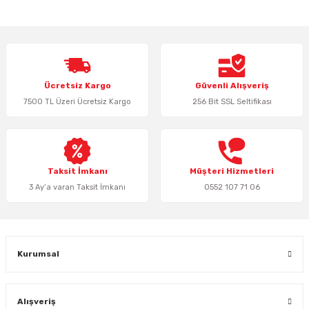
yetersiz gördüğünüz noktaları öneri formunu kullanarak tarafımıza
iletebilirsiniz.
Görüş ve önerileriniz için teşekkür ederiz.
Ürün resmi kalitesiz, bozuk veya görüntülenemiyor.
Ücretsiz Kargo
Güvenli Alışveriş
Ürün açıklamasında eksik bilgiler bulunuyor.
7500 TL Üzeri Ücretsiz Kargo
256 Bit SSL Seltifikası
Ürün bilgilerinde hatalar bulunuyor.
Ürün fiyatı diğer sitelerden daha pahalı.
Bu ürüne benzer farklı alternatifler olmalı.
Taksit İmkanı
Müşteri Hizmetleri
3 Ay’a varan Taksit İmkanı
0552 107 71 06
Gönder
Kurumsal
Alışveriş