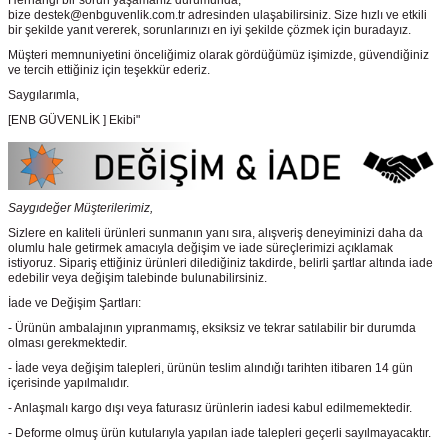
Herhangi bir sorun yaşamanız durumunda,
bize destek@enbguvenlik.com.tr adresinden ulaşabilirsiniz. Size hızlı ve etkili
bir şekilde yanıt vererek, sorunlarınızı en iyi şekilde çözmek için buradayız.
Müşteri memnuniyetini önceliğimiz olarak gördüğümüz işimizde, güvendiğiniz
ve tercih ettiğiniz için teşekkür ederiz.
Saygılarımla,
[ENB GÜVENLİK ] Ekibi"
Saygıdeğer Müşterilerimiz,
Sizlere en kaliteli ürünleri sunmanın yanı sıra, alışveriş deneyiminizi daha da
olumlu hale getirmek amacıyla değişim ve iade süreçlerimizi açıklamak
istiyoruz. Sipariş ettiğiniz ürünleri dilediğiniz takdirde, belirli şartlar altında iade
edebilir veya değişim talebinde bulunabilirsiniz.
İade ve Değişim Şartları:
- Ürünün ambalajının yıpranmamış, eksiksiz ve tekrar satılabilir bir durumda
olması gerekmektedir.
- İade veya değişim talepleri, ürünün teslim alındığı tarihten itibaren 14 gün
içerisinde yapılmalıdır.
- Anlaşmalı kargo dışı veya faturasız ürünlerin iadesi kabul edilmemektedir.
- Deforme olmuş ürün kutularıyla yapılan iade talepleri geçerli sayılmayacaktır.