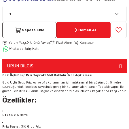
Keypad-Tuş Takımı Ürünler
Hırsız Alarm Aksesuarlar
Sepete Ekle
Hemen Al
Yorum Yaz
Ürünü Paylaş
Fiyat Alarmı
Karşılaştır
Whatsapp Satış Hattı
ÜRÜN BİLGİSİ
Gold Üçlü Grup Priz Topraklı 5 Mt Kablolu Ürün Açıklaması
Gold Üçlü Grup Priz, ev ve ofis kullanımları için mükemmel bir çözümdür. 5 metre
uzunluğundaki kablosu sayesinde geniş bir kullanım alanı sunar. Topraklı yapısı ile
güvenli elektrik kullanımı sağlar ve cihazlarınızı olası elektrik kaçaklarına karşı korur.
Özellikler:
Uzunluk:
5 Metre
Priz Sayısı:
3'lü Grup Priz