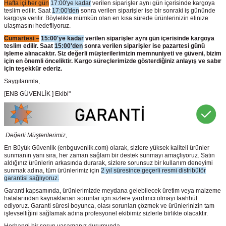
Hafta içi her gün
17:00'ye kadar
verilen siparişler aynı gün içerisinde kargoya
teslim edilir. Saat
17:00'den
sonra verilen siparişler ise bir sonraki iş gününde
kargoya verilir. Böylelikle mümkün olan en kısa sürede ürünlerinizin elinize
ulaşmasını hedefliyoruz.
Cumartesi –
15:00'ye kadar
verilen siparişler aynı gün içerisinde kargoya
teslim edilir. Saat
15:00'den
sonra verilen siparişler ise pazartesi günü
işleme alınacaktır. Siz değerli müşterilerimizin memnuniyeti ve güveni, bizim
için en önemli önceliktir. Kargo süreçlerimizde gösterdiğiniz anlayış ve sabır
için teşekkür ederiz.
Saygılarımla,
[ENB GÜVENLİK ] Ekibi"
Değerli Müşterilerimiz,
En Büyük Güvenlik
(enbguvenlik.com)
olarak, sizlere yüksek kaliteli ürünler
sunmanın yanı sıra, her zaman sağlam bir destek sunmayı amaçlıyoruz. Satın
aldığınız ürünlerin arkasında durarak, sizlere sorunsuz bir kullanım deneyimi
sunmak adına, tüm ürünlerimiz için
2 yıl süresince geçerli resmi distribütör
garantisi sağlıyoruz.
Garanti kapsamında, ürünlerimizde meydana gelebilecek üretim veya malzeme
hatalarından kaynaklanan sorunlar için sizlere yardımcı olmayı taahhüt
ediyoruz. Garanti süresi boyunca, olası sorunları çözmek ve ürünlerinizin tam
işlevselliğini sağlamak adına profesyonel ekibimiz sizlerle birlikte olacaktır.