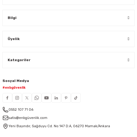
Bilgi
Üyelik
Kategoriler
Sosyal Medya
#enbgüvenlik
0552 107 71 06
satis@enbgüvenlik.com
Yeni Bayındır, Sağduyu Cd. No:147 D:A, 06270 Mamak/Ankara