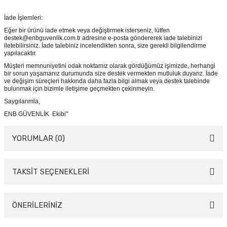
İade İşlemleri:
Eğer bir ürünü iade etmek veya değiştirmek isterseniz, lütfen
destek@enbguvenlik.com.tr adresine e-posta göndererek iade talebinizi
iletebilirsiniz. İade talebiniz incelendikten sonra, size gerekli bilgilendirme
yapılacaktır.
Müşteri memnuniyetini odak noktamız olarak gördüğümüz işimizde, herhangi
bir sorun yaşamanız durumunda size destek vermekten mutluluk duyarız. İade
ve değişim süreçleri hakkında daha fazla bilgi almak veya destek talebinde
bulunmak için bizimle iletişime geçmekten çekinmeyin.
Saygılarımla,
ENB GÜVENLİK Ekibi"
YORUMLAR (0)
TAKSİT SEÇENEKLERİ
Bu ürüne ilk yorumu siz yapın!
Yorum Yaz
ÖNERİLERİNİZ
Bu ürünün fiyat bilgisi, resim, ürün açıklamalarında ve diğer konularda