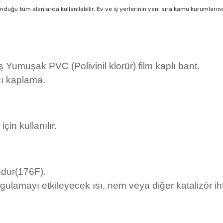
lunduğu tüm alanlarda kullanılabilir. Ev ve iş yerlerinin yanı sıra kamu kurumları
iş Yumuşak PVC (Polivinil klorür) film kaplı bant.
ıcı kaplama.
için kullanılır.
ndur(176F).
ygulamayı etkileyecek ısı, nem veya diğer katalizör iht