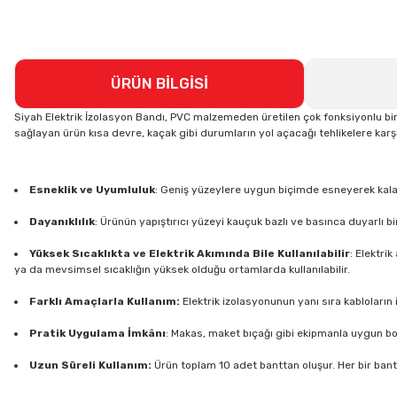
ÜRÜN BİLGİSİ
Siyah Elektrik İzolasyon Bandı, PVC malzemeden üretilen çok fonksiyonlu bir ür
sağlayan ürün kısa devre, kaçak gibi durumların yol açacağı tehlikelere karşı 
Esneklik ve Uyumluluk
: Geniş yüzeylere uygun biçimde esneyerek kalab
Dayanıklılık
: Ürünün yapıştırıcı yüzeyi kauçuk bazlı ve basınca duyarlı
Yüksek Sıcaklıkta ve Elektrik Akımında Bile Kullanılabilir
: Elektri
ya da mevsimsel sıcaklığın yüksek olduğu ortamlarda kullanılabilir.
Farklı Amaçlarla Kullanım:
Elektrik izolasyonunun yanı sıra kabloların i
Pratik Uygulama İmkânı
: Makas, maket bıçağı gibi ekipmanla uygun boy
Uzun Süreli Kullanım:
Ürün toplam 10 adet banttan oluşur. Her bir ban