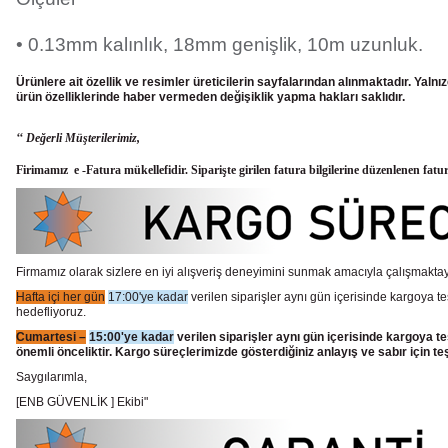
• 0.13mm kalınlık, 18mm genişlik, 10m uzunluk.
Ürünlere ait özellik ve resimler üreticilerin sayfalarından alınmaktadır. Yaln
ürün
özelliklerinde haber vermeden değişiklik yapma hakları saklıdır.
‘‘ Değerli Müşterilerimiz,
Firimamız e -Fatura mükellefidir. Siparişte girilen fatura bilgilerine düzenlenen fatu
Firmamız olarak sizlere en iyi alışveriş deneyimini sunmak amacıyla çalışmaktayı
Hafta içi her gün
17:00'ye kadar
verilen siparişler aynı gün içerisinde kargoya te
hedefliyoruz.
Cumartesi –
15:00'ye kadar
verilen siparişler aynı gün içerisinde kargoya te
önemli önceliktir. Kargo süreçlerimizde gösterdiğiniz anlayış ve sabır için te
Saygılarımla,
[ENB GÜVENLİK ] Ekibi"