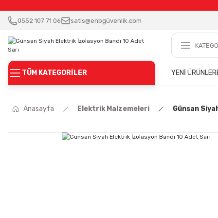
0552 107 71 06
satis@enbgüvenlik.com
TÜM KATEGORİLER
YENİ ÜRÜNLER
Anasayfa
Elektrik Malzemeleri
Günsan Siyah