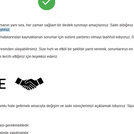
sunmanın yanı sıra, her zaman sağlam bir destek sunmayı amaçlıyoruz. Satın aldığını
ıyoruz.
larından kaynaklanan sorunlar için sizlere yardımcı olmayı taahhüt ediyoruz. Gara
n ulaşabilirsiniz. Size hızlı ve etkili bir şekilde yanıt vererek, sorunlarınızı en 
rcih ettiğiniz için teşekkür ederiz.
mlu hale getirmek amacıyla değişim ve iade süreçlerimizi açıklamak istiyoruz. Sipariş e
ması gerekmektedir.
sinde yapılmalıdır.