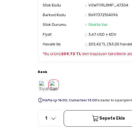
Stok Kodu
VGW7YRLRMP_47304
Barkod Kodu
8697372104096
Stok Durumu
Stokta Var
Fiyat
3,67 USD + KDV
Havale ile:
203,42 TL (%3,00 havale 
*Bu ürünü
209,72 TL
'den başlayan taksitlerle alab
Renk
Hafta içi 16:00, Cumartesi 13:00
’a kadar ki siparişle
Sepete Ekle