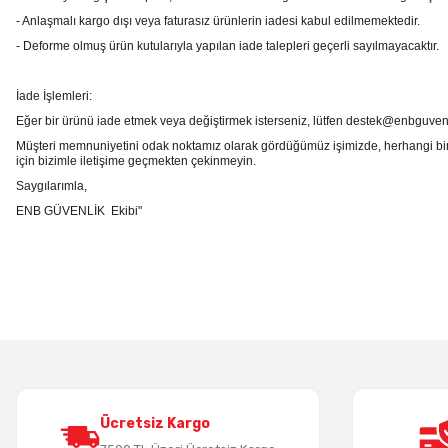
- Anlaşmalı kargo dışı veya faturasız ürünlerin iadesi kabul edilmemektedir.
- Deforme olmuş ürün kutularıyla yapılan iade talepleri geçerli sayılmayacaktır.
İade İşlemleri:
Eğer bir ürünü iade etmek veya değiştirmek isterseniz, lütfen destek@enbguvenlik.
Müşteri memnuniyetini odak noktamız olarak gördüğümüz işimizde, herhangi bir
için bizimle iletişime geçmekten çekinmeyin.
Saygılarımla,
ENB GÜVENLİK Ekibi"
Bu ürünün fiyat bilgisi, resim, ürün açıklamalarında ve diğer konularda
Görüş ve önerileriniz için teşekkür ederiz.
Ürün resmi kalitesiz, bozuk veya görüntülenemiyor.
Ürün açıklamasında eksik bilgiler bulunuyor.
Ürün bilgilerinde hatalar bulunuyor.
Ürün fiyatı diğer sitelerden daha pahalı.
Bu ürüne benzer farklı alternatifler olmalı.
Ücretsiz Kargo