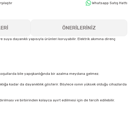
rşılaştır
Whatsapp Satış Hattı
ERİ
ÖNERİLERİNİZ
e suya dayanıklı yapısıyla ürünleri koruyabilir. Elektrik akımına direnç
z koşullarda bile yapışkanlığında bir azalma meydana gelmez.
lığa kadar da dayanıklılık gösterir. Böylece ısının yüksek olduğu cihazlarda
dırılması ve birbirinden kolayca ayırt edilmesi için de tercih edilebilir.