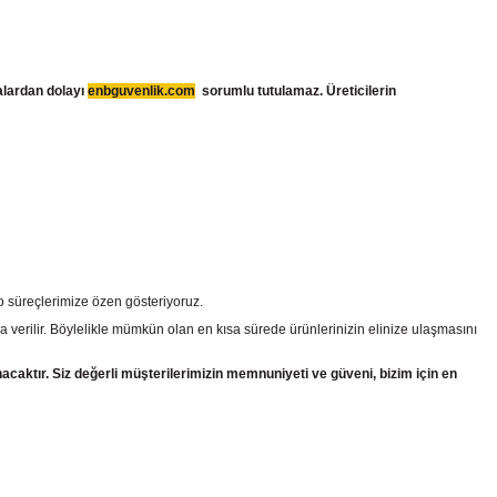
talardan dolayı
enbguvenlik.com
sorumlu tutulamaz. Üreticilerin
go süreçlerimize özen gösteriyoruz.
a verilir. Böylelikle mümkün olan en kısa sürede ürünlerinizin elinize ulaşmasını
nacaktır. Siz değerli müşterilerimizin memnuniyeti ve güveni, bizim için en