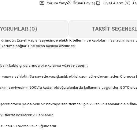
Yorum Yaz
Ürünü Paylaş
Fiyat Alarmı
Ka
YORUMLAR (0)
TAKSİT SEÇENEKL
ündür. Esnek yapısı sayesinde elektrik tellerini ve kablolarını sarabilir, ısıya v
koruma sağlar. Öne çıkan başlıca özellikleri:
alık kablo gruplarında bile kolayca yüzeye yapışır.
 bir yapıya sahiptir. Bu sayede yapışkanlık etkisi uzun süre devam eder. Olumsu
k akım seviyesinin 600V'a kadar olduğu alanlarda kullanıma uygundur. 80°C sıcak
şaretlemesi ya da belli bir noktaya sabitlemesi için kullanılır. Kabloların sınıflan
utlarda kesilerek kullanılabilir.
t rulosu 10 metre uzunluğundadır.