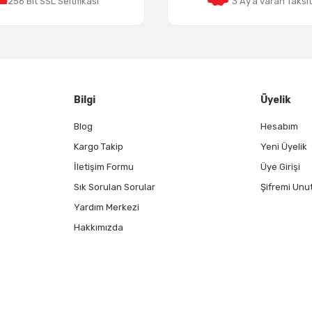
256 Bit SSL Seltifikası
3 Ay’a varan Taksi
Gönder
Bilgi
Üyelik
Blog
Hesabım
Kargo Takip
Yeni Üyelik
İletişim Formu
Üye Girişi
Sık Sorulan Sorular
Şifremi Unu
Yardım Merkezi
Hakkımızda