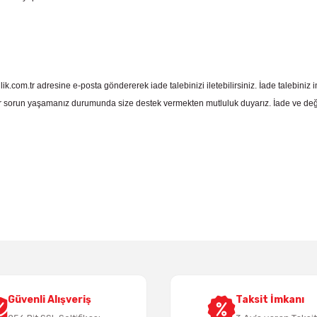
com.tr adresine e-posta göndererek iade talebinizi iletebilirsiniz. İade talebiniz in
 sorun yaşamanız durumunda size destek vermekten mutluluk duyarız. İade ve deği
 yetersiz gördüğünüz noktaları öneri formunu kullanarak tarafımıza iletebil
Bu ürüne ilk yorumu siz yapın!
Yorum Yaz
Güvenli Alışveriş
Taksit İmkanı