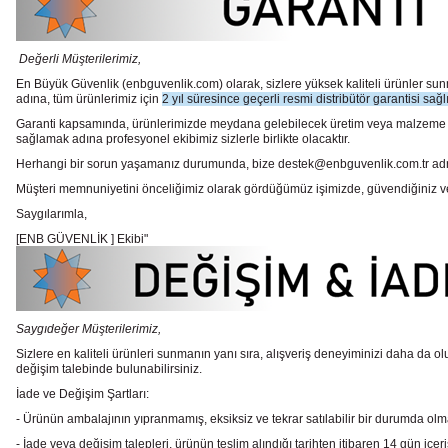
Değerli Müşterilerimiz,
En Büyük Güvenlik
(enbguvenlik.com)
olarak, sizlere yüksek kaliteli ürünler 
adına, tüm ürünlerimiz için
2 yıl süresince geçerli resmi distribütör garantisi sağl
Garanti kapsamında, ürünlerimizde meydana gelebilecek üretim veya malzeme hata
sağlamak adına profesyonel ekibimiz sizlerle birlikte olacaktır.
Herhangi bir sorun yaşamanız durumunda, bize destek@enbguvenlik.com.tr adresinde
Müşteri memnuniyetini önceliğimiz olarak gördüğümüz işimizde, güvendiğiniz ve te
Saygılarımla,
[ENB GÜVENLİK ] Ekibi"
Saygıdeğer Müşterilerimiz,
Sizlere en kaliteli ürünleri sunmanın yanı sıra, alışveriş deneyiminizi daha da olu
değişim talebinde bulunabilirsiniz.
İade ve Değişim Şartları:
- Ürünün ambalajının yıpranmamış, eksiksiz ve tekrar satılabilir bir durumda ol
- İade veya değişim talepleri, ürünün teslim alındığı tarihten itibaren 14 gün içeri