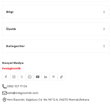
Bilgi
Üyelik
Kategoriler
Sosyal Medya
#enbgüvenlik
0552 107 71 06
satis@enbgüvenlik.com
Yeni Bayındır, Sağduyu Cd. No:147 D:A, 06270 Mamak/Ankara