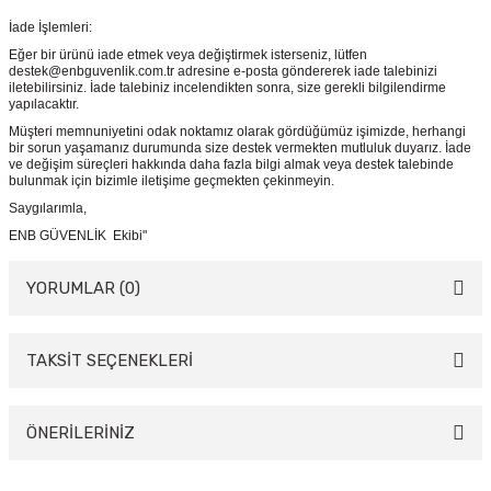
İade İşlemleri:
Eğer bir ürünü iade etmek veya değiştirmek isterseniz, lütfen
destek@enbguvenlik.com.tr adresine e-posta göndererek iade talebinizi
iletebilirsiniz. İade talebiniz incelendikten sonra, size gerekli bilgilendirme
yapılacaktır.
Müşteri memnuniyetini odak noktamız olarak gördüğümüz işimizde, herhangi
bir sorun yaşamanız durumunda size destek vermekten mutluluk duyarız. İade
ve değişim süreçleri hakkında daha fazla bilgi almak veya destek talebinde
bulunmak için bizimle iletişime geçmekten çekinmeyin.
Saygılarımla,
ENB GÜVENLİK Ekibi"
YORUMLAR (0)
TAKSİT SEÇENEKLERİ
Bu ürüne ilk yorumu siz yapın!
Yorum Yaz
ÖNERİLERİNİZ
Bu ürünün fiyat bilgisi, resim, ürün açıklamalarında ve diğer konularda