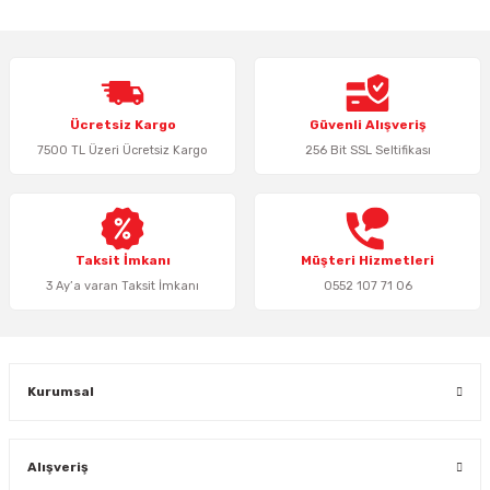
yetersiz gördüğünüz noktaları öneri formunu kullanarak tarafımıza
iletebilirsiniz.
Görüş ve önerileriniz için teşekkür ederiz.
Ürün resmi kalitesiz, bozuk veya görüntülenemiyor.
Ücretsiz Kargo
Güvenli Alışveriş
Ürün açıklamasında eksik bilgiler bulunuyor.
7500 TL Üzeri Ücretsiz Kargo
256 Bit SSL Seltifikası
Ürün bilgilerinde hatalar bulunuyor.
Ürün fiyatı diğer sitelerden daha pahalı.
Bu ürüne benzer farklı alternatifler olmalı.
Taksit İmkanı
Müşteri Hizmetleri
3 Ay’a varan Taksit İmkanı
0552 107 71 06
Gönder
Kurumsal
Alışveriş