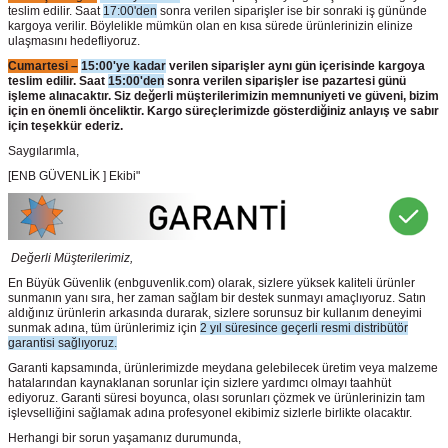
teslim edilir. Saat
17:00'den
sonra verilen siparişler ise bir sonraki iş gününde
kargoya verilir. Böylelikle mümkün olan en kısa sürede ürünlerinizin elinize
ulaşmasını hedefliyoruz.
Cumartesi –
15:00'ye kadar
verilen siparişler aynı gün içerisinde kargoya
teslim edilir. Saat
15:00'den
sonra verilen siparişler ise pazartesi günü
işleme alınacaktır. Siz değerli müşterilerimizin memnuniyeti ve güveni, bizim
için en önemli önceliktir. Kargo süreçlerimizde gösterdiğiniz anlayış ve sabır
için teşekkür ederiz.
Saygılarımla,
[ENB GÜVENLİK ] Ekibi"
Değerli Müşterilerimiz,
En Büyük Güvenlik
(enbguvenlik.com)
olarak, sizlere yüksek kaliteli ürünler
sunmanın yanı sıra, her zaman sağlam bir destek sunmayı amaçlıyoruz. Satın
aldığınız ürünlerin arkasında durarak, sizlere sorunsuz bir kullanım deneyimi
sunmak adına, tüm ürünlerimiz için
2 yıl süresince geçerli resmi distribütör
garantisi sağlıyoruz.
Garanti kapsamında, ürünlerimizde meydana gelebilecek üretim veya malzeme
hatalarından kaynaklanan sorunlar için sizlere yardımcı olmayı taahhüt
ediyoruz. Garanti süresi boyunca, olası sorunları çözmek ve ürünlerinizin tam
işlevselliğini sağlamak adına profesyonel ekibimiz sizlerle birlikte olacaktır.
Herhangi bir sorun yaşamanız durumunda,