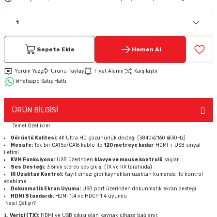
Keypad-Tuş Takımı Ürünler
Hırsız Alarm Aksesuarlar
Sepete Ekle
Hemen Al
Yorum Yaz
Ürünü Paylaş
Fiyat Alarmı
Karşılaştır
Whatsapp Satış Hattı
ÜRÜN BİLGİSİ
Temel Özellikler
Görüntü Kalitesi:
4K Ultra HD çözünürlük desteği (3840x2160 @30Hz)
Mesafe:
Tek bir CAT5e/CAT6 kablo ile
120 metreye kadar
HDMI + USB sinyal
iletimi
KVM Fonksiyonu:
USB üzerinden
klavye ve mouse kontrolü
sağlar
Ses Desteği:
3.5mm stereo ses çıkışı (TX ve RX tarafında)
IR Uzaktan Kontrol:
Kayıt cihazı gibi kaynakları uzaktan kumanda ile kontrol
edebilme
Dokunmatik Ekran Uyumu:
USB port üzerinden dokunmatik ekran desteği
HDMI Standardı:
HDMI 1.4 ve HDCP 1.4 uyumlu
Nasıl Çalışır?
Verici (TX):
HDMI ve USB çıkışı olan kaynak cihaza bağlanır.