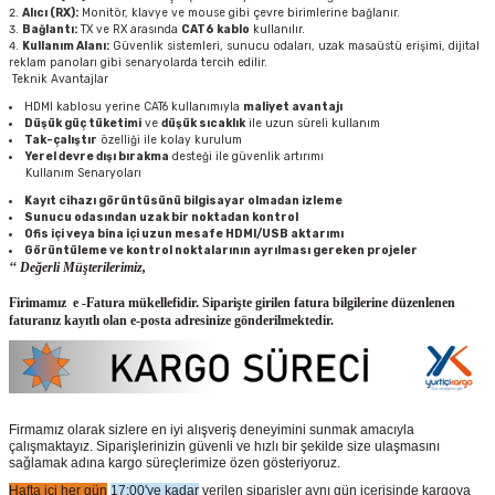
Alıcı (RX):
Monitör, klavye ve mouse gibi çevre birimlerine bağlanır.
Bağlantı:
TX ve RX arasında
CAT6 kablo
kullanılır.
Kullanım Alanı:
Güvenlik sistemleri, sunucu odaları, uzak masaüstü erişimi, dijital
reklam panoları gibi senaryolarda tercih edilir.
Teknik Avantajlar
HDMI kablosu yerine CAT6 kullanımıyla
maliyet avantajı
Düşük güç tüketimi
ve
düşük sıcaklık
ile uzun süreli kullanım
Tak-çalıştır
özelliği ile kolay kurulum
Yerel devre dışı bırakma
desteği ile güvenlik artırımı
Kullanım Senaryoları
Kayıt cihazı görüntüsünü bilgisayar olmadan izleme
Sunucu odasından uzak bir noktadan kontrol
Ofis içi veya bina içi uzun mesafe HDMI/USB aktarımı
Görüntüleme ve kontrol noktalarının ayrılması gereken projeler
‘‘ Değerli Müşterilerimiz,
Firimamız e -Fatura mükellefidir. Siparişte girilen fatura bilgilerine düzenlenen
faturanız kayıtlı olan e-posta adresinize gönderilmektedir.
Firmamız olarak sizlere en iyi alışveriş deneyimini sunmak amacıyla
çalışmaktayız. Siparişlerinizin güvenli ve hızlı bir şekilde size ulaşmasını
sağlamak adına kargo süreçlerimize özen gösteriyoruz.
Hafta içi her gün
17:00'ye kadar
verilen siparişler aynı gün içerisinde kargoya