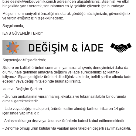
bize destek@enbguvenlik.com.tr adresinden ulaşabilirsiniz. Size hızlı ve etkili
bir şekilde yanıt vererek, sorunlarınızı en iyi şekilde çözmek için buradayız.
Müşteri memnuniyetini önceliğimiz olarak gördüğümüz işimizde, güvendiğiniz
ve tercih ettiğiniz için teşekkür ederiz.
Saygılarımla,
[ENB GÜVENLİK ] Ekibi"
Saygıdeğer Müşterilerimiz,
Sizlere en kaliteli ürünleri sunmanın yanı sıra, alışveriş deneyiminizi daha da
olumlu hale getirmek amacıyla değişim ve iade süreçlerimizi açıklamak
istiyoruz. Sipariş ettiğiniz ürünleri dilediğiniz takdirde, belirli şartlar altında iade
edebilir veya değişim talebinde bulunabilirsiniz.
İade ve Değişim Şartları:
- Ürünün ambalajının yıpranmamış, eksiksiz ve tekrar satılabilir bir durumda
olması gerekmektedir.
- İade veya değişim talepleri, ürünün teslim alındığı tarihten itibaren 14 gün
içerisinde yapılmalıdır.
- Anlaşmalı kargo dışı veya faturasız ürünlerin iadesi kabul edilmemektedir.
- Deforme olmuş ürün kutularıyla yapılan iade talepleri geçerli sayılmayacaktır.