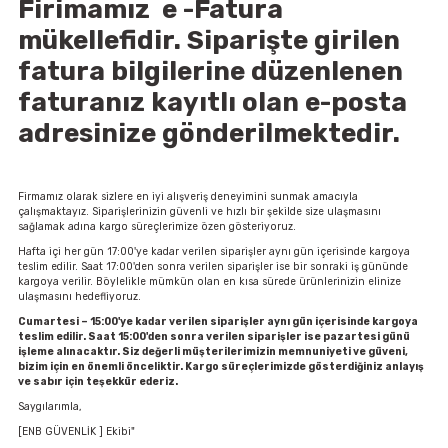
Firimamız e -Fatura
mükellefidir. Siparişte girilen
fatura bilgilerine düzenlenen
faturanız kayıtlı olan e-posta
adresinize gönderilmektedir.
Firmamız olarak sizlere en iyi alışveriş deneyimini sunmak amacıyla
çalışmaktayız. Siparişlerinizin güvenli ve hızlı bir şekilde size ulaşmasını
sağlamak adına kargo süreçlerimize özen gösteriyoruz.
Hafta içi her gün 17:00'ye kadar verilen siparişler aynı gün içerisinde kargoya
teslim edilir. Saat 17:00'den sonra verilen siparişler ise bir sonraki iş gününde
kargoya verilir. Böylelikle mümkün olan en kısa sürede ürünlerinizin elinize
ulaşmasını hedefliyoruz.
Cumartesi –
15:00'ye kadar verilen siparişler aynı gün içerisinde kargoya
teslim edilir. Saat 15:00'den sonra verilen siparişler ise pazartesi günü
işleme alınacaktır. Siz değerli müşterilerimizin memnuniyeti ve güveni,
bizim için en önemli önceliktir. Kargo süreçlerimizde gösterdiğiniz anlayış
ve sabır için teşekkür ederiz.
Saygılarımla,
[ENB GÜVENLİK ] Ekibi"