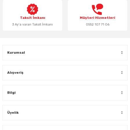
Bu ürüne benzer farklı alternatifler olmalı.
Taksit İmkanı
Müşteri Hizmetleri
3 Ay’a varan Taksit İmkanı
0552 107 71 06
Gönder
Kurumsal
Alışveriş
Bilgi
Üyelik