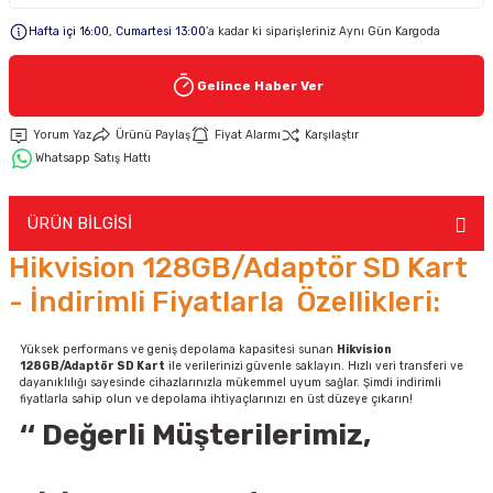
Hafta içi 16:00, Cumartesi 13:00
’a kadar ki siparişleriniz Aynı Gün Kargoda
Keypad-Tuş Takımı Ürünler
Gelince Haber Ver
Hırsız Alarm Aksesuarlar
Yorum Yaz
Ürünü Paylaş
Fiyat Alarmı
Karşılaştır
Whatsapp Satış Hattı
ÜRÜN BİLGİSİ
Hikvision 128GB/Adaptör SD Kart
- İndirimli Fiyatlarla Özellikleri:
Yüksek performans ve geniş depolama kapasitesi sunan
Hikvision
128GB/Adaptör SD Kart
ile verilerinizi güvenle saklayın. Hızlı veri transferi ve
dayanıklılığı sayesinde cihazlarınızla mükemmel uyum sağlar. Şimdi indirimli
fiyatlarla sahip olun ve depolama ihtiyaçlarınızı en üst düzeye çıkarın!
‘‘ Değerli Müşterilerimiz,