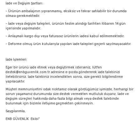
İade ve Değişim Şartları:
- Ürünün ambalajının yıpranmamış, eksiksiz ve tekrar satılabilir bir durumda
olması gerekmektedir.
- İade veya değişim talepleri, ürünün teslim alındığı tarihten itibaren 14 gün
içerisinde yapılmalıdır.
- Anlaşmalı kargo dışı veya faturasız ürünlerin iadesi kabul edilmemektedir.
- Deforme olmuş ürün kutularıyla yapılan iade talepleri geçerli sayılmayacaktır.
İade İşlemleri:
Eğer bir ürünü iade etmek veya değiştirmek isterseniz, lütfen
destek@enbguvenlik.com.tr adresine e-posta göndererek iade talebinizi
iletebilirsiniz. İade talebiniz incelendikten sonra, size gerekli bilgilendirme
yapılacaktır.
Müşteri memnuniyetini odak noktamız olarak gördüğümüz işimizde, herhangi bir
sorun yaşamanız durumunda size destek vermekten mutluluk duyarız. İade ve
değişim süreçleri hakkında daha fazla bilgi almak veya destek talebinde
bulunmak için bizimle iletişime geçmekten çekinmeyin.
Saygılarımla,
ENB GÜVENLİK Ekibi"