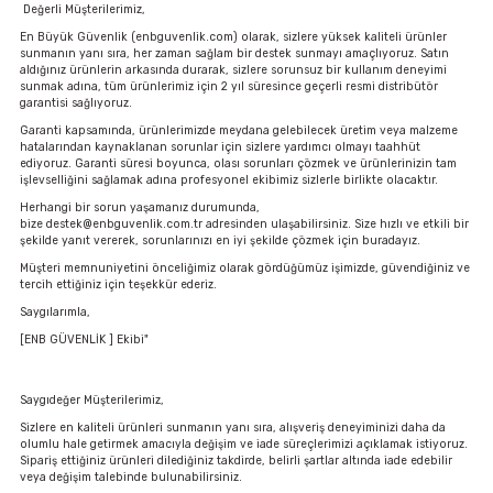
Değerli Müşterilerimiz,
En Büyük Güvenlik (enbguvenlik.com) olarak, sizlere yüksek kaliteli ürünler
sunmanın yanı sıra, her zaman sağlam bir destek sunmayı amaçlıyoruz. Satın
aldığınız ürünlerin arkasında durarak, sizlere sorunsuz bir kullanım deneyimi
sunmak adına, tüm ürünlerimiz için 2 yıl süresince geçerli resmi distribütör
garantisi sağlıyoruz.
Garanti kapsamında, ürünlerimizde meydana gelebilecek üretim veya malzeme
hatalarından kaynaklanan sorunlar için sizlere yardımcı olmayı taahhüt
ediyoruz. Garanti süresi boyunca, olası sorunları çözmek ve ürünlerinizin tam
işlevselliğini sağlamak adına profesyonel ekibimiz sizlerle birlikte olacaktır.
Herhangi bir sorun yaşamanız durumunda,
bize destek@enbguvenlik.com.tr adresinden ulaşabilirsiniz. Size hızlı ve etkili bir
şekilde yanıt vererek, sorunlarınızı en iyi şekilde çözmek için buradayız.
Müşteri memnuniyetini önceliğimiz olarak gördüğümüz işimizde, güvendiğiniz ve
tercih ettiğiniz için teşekkür ederiz.
Saygılarımla,
[ENB GÜVENLİK ] Ekibi"
Saygıdeğer Müşterilerimiz,
Sizlere en kaliteli ürünleri sunmanın yanı sıra, alışveriş deneyiminizi daha da
olumlu hale getirmek amacıyla değişim ve iade süreçlerimizi açıklamak istiyoruz.
Sipariş ettiğiniz ürünleri dilediğiniz takdirde, belirli şartlar altında iade edebilir
veya değişim talebinde bulunabilirsiniz.