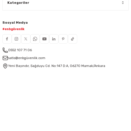
Kategoriler
Sosyal Medya
#enbgüvenlik
0552 107 71 06
satis@enbgüvenlik.com
Yeni Bayındır, Sağduyu Cd. No:147 D:A, 06270 Mamak/Ankara