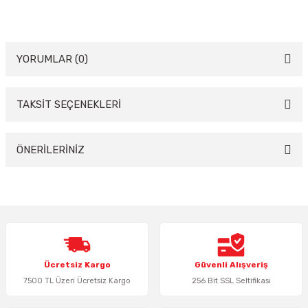
YORUMLAR (0)
TAKSİT SEÇENEKLERİ
Bu ürüne ilk yorumu siz yapın!
Yorum Yaz
ÖNERİLERİNİZ
Bu ürünün fiyat bilgisi, resim, ürün açıklamalarında ve diğer konularda
yetersiz gördüğünüz noktaları öneri formunu kullanarak tarafımıza
iletebilirsiniz.
Görüş ve önerileriniz için teşekkür ederiz.
Ürün resmi kalitesiz, bozuk veya görüntülenemiyor.
Ücretsiz Kargo
Güvenli Alışveriş
Ürün açıklamasında eksik bilgiler bulunuyor.
7500 TL Üzeri Ücretsiz Kargo
256 Bit SSL Seltifikası
Ürün bilgilerinde hatalar bulunuyor.
Ürün fiyatı diğer sitelerden daha pahalı.