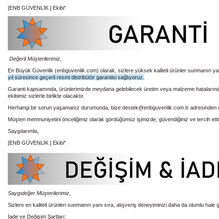
[ENB GÜVENLİK ] Ekibi"
Değerli Müşterilerimiz,
En Büyük Güvenlik
(enbguvenlik.com)
olarak, sizlere yüksek kaliteli ürünler sunmanın 
yıl süresince geçerli resmi distribütör garantisi sağlıyoruz.
Garanti kapsamında, ürünlerimizde meydana gelebilecek üretim veya malzeme hatalarından 
ekibimiz sizlerle birlikte olacaktır.
Herhangi bir sorun yaşamanız durumunda, bize destek@enbguvenlik.com.tr adresinden ulaşabi
Müşteri memnuniyetini önceliğimiz olarak gördüğümüz işimizde, güvendiğiniz ve tercih ettiğ
Saygılarımla,
[ENB GÜVENLİK ] Ekibi"
Saygıdeğer Müşterilerimiz,
Sizlere en kaliteli ürünleri sunmanın yanı sıra, alışveriş deneyiminizi daha da olumlu hale ge
İade ve Değişim Şartları: