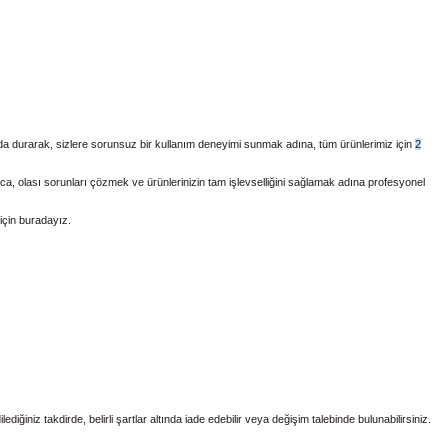
nda durarak, sizlere sorunsuz bir kullanım deneyimi sunmak adına, tüm ürünlerimiz için
2
 olası sorunları çözmek ve ürünlerinizin tam işlevselliğini sağlamak adına profesyonel
için buradayız.
iğiniz takdirde, belirli şartlar altında iade edebilir veya değişim talebinde bulunabilirsiniz.