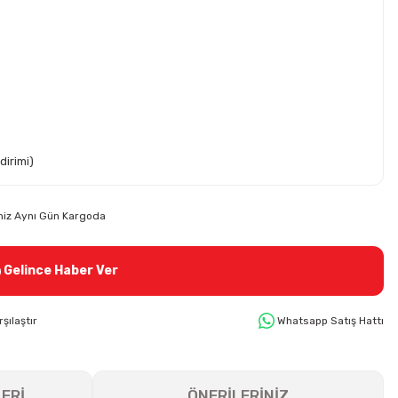
dirimi)
riniz Aynı Gün Kargoda
Gelince Haber Ver
rşılaştır
Whatsapp Satış Hattı
ERİ
ÖNERİLERİNİZ