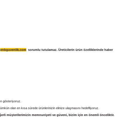
ı
enbguvenlik.com
sorumlu tutulamaz. Üreticilerin ürün
özelliklerinde haber
en gösteriyoruz.
 mümkün olan en kısa sürede ürünlerinizin elinize ulaşmasını hedefliyoruz.
eğerli müşterilerimizin memnuniyeti ve güveni, bizim için en önemli önceliktir.