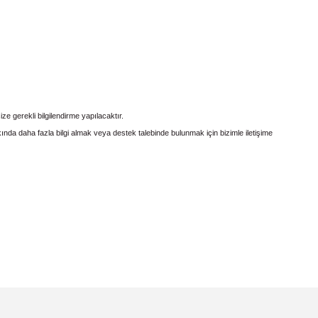
ze gerekli bilgilendirme yapılacaktır.
a daha fazla bilgi almak veya destek talebinde bulunmak için bizimle iletişime
irsiniz.