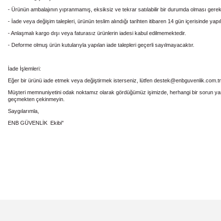
- Ürünün ambalajının yıpranmamış, eksiksiz ve tekrar satılabilir bir durumda olması gere
- İade veya değişim talepleri, ürünün teslim alındığı tarihten itibaren 14 gün içerisinde yapıl
- Anlaşmalı kargo dışı veya faturasız ürünlerin iadesi kabul edilmemektedir.
- Deforme olmuş ürün kutularıyla yapılan iade talepleri geçerli sayılmayacaktır.
İade İşlemleri:
Eğer bir ürünü iade etmek veya değiştirmek isterseniz, lütfen destek@enbguvenlik.com.tr adre
Müşteri memnuniyetini odak noktamız olarak gördüğümüz işimizde, herhangi bir sorun yaş
geçmekten çekinmeyin.
Saygılarımla,
ENB GÜVENLİK Ekibi"
Bu ürünün fiyat bilgisi, resim, ürün açıklamalarında ve diğer konularda
Görüş ve önerileriniz için teşekkür ederiz.
Ürün resmi kalitesiz, bozuk veya görüntülenemiyor.
Ürün açıklamasında eksik bilgiler bulunuyor.
Ürün bilgilerinde hatalar bulunuyor.