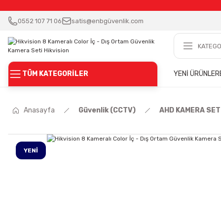
0552 107 71 06
satis@enbgüvenlik.com
TÜM KATEGORİLER
YENİ ÜRÜNLER
Anasayfa
Güvenlik (CCTV)
AHD KAMERA SE
YENİ