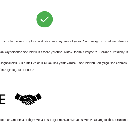
yanı sıra, her zaman sağlam bir destek sunmayı amaçlıyoruz. Satın aldığınız ürünlerin arkası
kaynaklanan sorunlar için sizlere yardımcı olmayı taahhüt ediyoruz. Garanti süresi boyunca,
lirsiniz. Size hızlı ve etkili bir şekilde yanıt vererek, sorunlarınızı en iyi şekilde çözmek 
iniz için teşekkür ederiz.
tirmek amacıyla değişim ve iade süreçlerimizi açıklamak istiyoruz. Sipariş ettiğiniz ürünleri diled