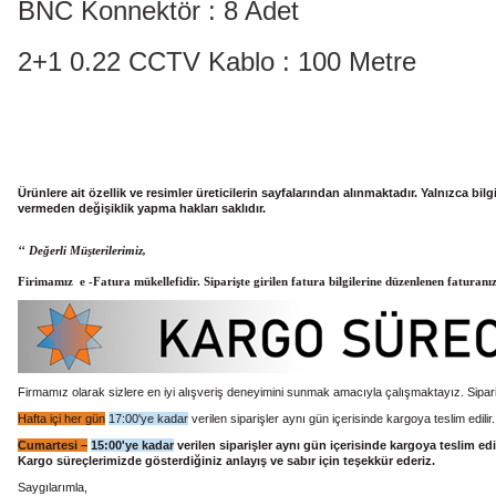
BNC Konnektör : 8 Adet
2+1 0.22 CCTV Kablo : 100 Metre
Ürünlere ait özellik ve resimler üreticilerin sayfalarından alınmaktadır. Yalnızca bi
vermeden değişiklik yapma hakları saklıdır.
‘‘ Değerli Müşterilerimiz,
Firimamız e -Fatura mükellefidir. Siparişte girilen fatura bilgilerine düzenlenen faturanı
Firmamız olarak sizlere en iyi alışveriş deneyimini sunmak amacıyla çalışmaktayız. Sipari
Hafta içi her gün
17:00'ye kadar
verilen siparişler aynı gün içerisinde kargoya teslim edilir
Cumartesi –
15:00'ye kadar
verilen siparişler aynı gün içerisinde kargoya teslim edi
Kargo süreçlerimizde gösterdiğiniz anlayış ve sabır için teşekkür ederiz.
Saygılarımla,