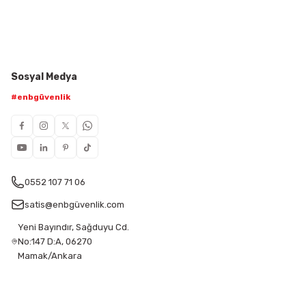
Sosyal Medya
#enbgüvenlik
0552 107 71 06
satis@enbgüvenlik.com
Yeni Bayındır, Sağduyu Cd.
No:147 D:A, 06270
Mamak/Ankara