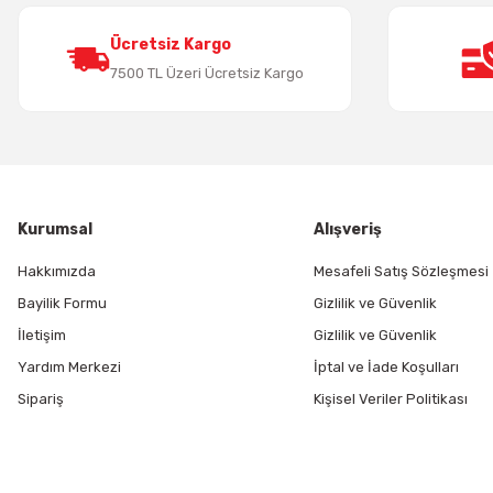
Ürün fiyatı diğer sitelerden daha pahalı.
Bu ürüne benzer farklı alternatifler olmalı.
Ücretsiz Kargo
7500 TL Üzeri Ücretsiz Kargo
Kurumsal
Alışveriş
Hakkımızda
Mesafeli Satış Sözleşmesi
Bayilik Formu
Gizlilik ve Güvenlik
İletişim
Gizlilik ve Güvenlik
Yardım Merkezi
İptal ve İade Koşulları
Sipariş
Kişisel Veriler Politikası