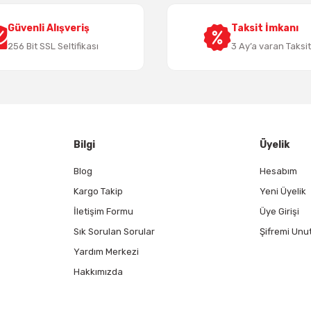
Güvenli Alışveriş
Taksit İmkanı
256 Bit SSL Seltifikası
3 Ay’a varan Taksi
Gönder
Bilgi
Üyelik
Blog
Hesabım
Kargo Takip
Yeni Üyelik
İletişim Formu
Üye Girişi
Sık Sorulan Sorular
Şifremi Unu
Yardım Merkezi
Hakkımızda