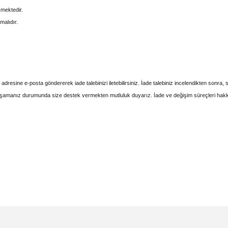
kmektedir.
malıdır.
sine e-posta göndererek iade talebinizi iletebilirsiniz. İade talebiniz incelendikten sonra, si
amanız durumunda size destek vermekten mutluluk duyarız. İade ve değişim süreçleri hakkınd
 yetersiz gördüğünüz noktaları öneri formunu kullanarak tarafımıza iletebil
Bu ürüne ilk yorumu siz yapın!
Yorum Yaz