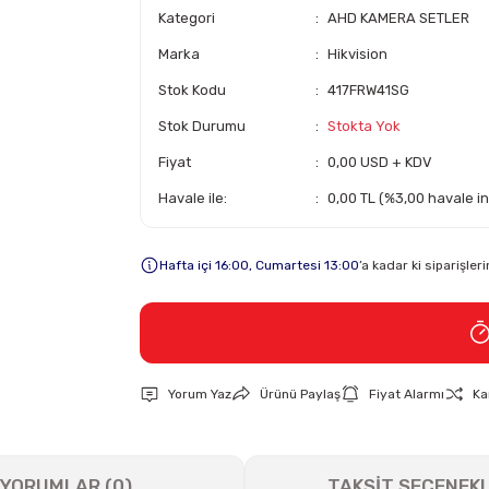
Kategori
AHD KAMERA SETLER
Marka
Hikvision
Stok Kodu
417FRW41SG
Stok Durumu
Stokta Yok
Fiyat
0,00 USD + KDV
Havale ile:
0,00 TL (%3,00 havale in
Hafta içi 16:00, Cumartesi 13:00
’a kadar ki siparişle
Yorum Yaz
Ürünü Paylaş
Fiyat Alarmı
Ka
YORUMLAR (0)
TAKSİT SEÇENEKL