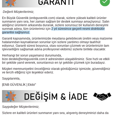
Değerli Müşterilerimiz,
En Büyük Güvenlik
(enbguvenlik.com)
olarak, sizlere yüksek kaliteli ürünler
sunmanın yanı sıra, her zaman sağlam bir destek sunmayı amaçlıyoruz. Satın
aldığınız ürünlerin arkasında durarak, sizlere sorunsuz bir kullanım deneyimi
sunmak adına, tüm ürünlerimiz için
2 yıl süresince geçerli resmi distribütör
garantisi sağlıyoruz.
Garanti kapsamında, ürünlerimizde meydana gelebilecek üretim veya malzeme
hatalarından kaynaklanan sorunlar için sizlere yardımcı olmayı taahhüt
ediyoruz. Garanti süresi boyunca, olası sorunları çözmek ve ürünlerinizin tam
işlevselliğini sağlamak adına profesyonel ekibimiz sizlerle birlikte olacaktır.
Herhangi bir sorun yaşamanız durumunda,
bize destek@enbguvenlik.com.tr adresinden ulaşabilirsiniz. Size hızlı ve etkili
bir şekilde yanıt vererek, sorunlarınızı en iyi şekilde çözmek için buradayız.
Müşteri memnuniyetini önceliğimiz olarak gördüğümüz işimizde, güvendiğiniz
ve tercih ettiğiniz için teşekkür ederiz.
Saygılarımla,
[ENB GÜVENLİK ] Ekibi"
Saygıdeğer Müşterilerimiz,
Sizlere en kaliteli ürünleri sunmanın yanı sıra, alışveriş deneyiminizi daha da