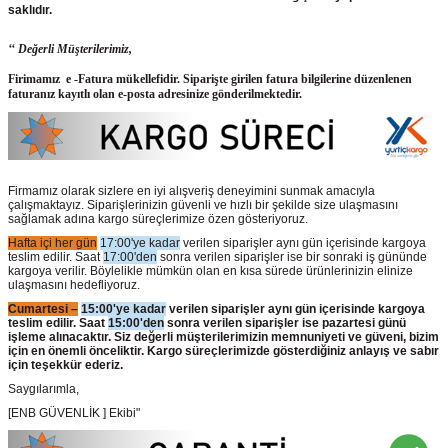
saklıdır.
‘‘ Değerli Müşterilerimiz,
Firimamız e -Fatura mükellefidir. Siparişte girilen fatura bilgilerine düzenlenen
faturanız kayıtlı olan e-posta adresinize gönderilmektedir.
Firmamız olarak sizlere en iyi alışveriş deneyimini sunmak amacıyla
çalışmaktayız. Siparişlerinizin güvenli ve hızlı bir şekilde size ulaşmasını
sağlamak adına kargo süreçlerimize özen gösteriyoruz.
Hafta içi her gün
17:00'ye kadar
verilen siparişler aynı gün içerisinde kargoya
teslim edilir. Saat
17:00'den
sonra verilen siparişler ise bir sonraki iş gününde
kargoya verilir. Böylelikle mümkün olan en kısa sürede ürünlerinizin elinize
ulaşmasını hedefliyoruz.
Cumartesi –
15:00'ye kadar
verilen siparişler aynı gün içerisinde kargoya
teslim edilir. Saat
15:00'den
sonra verilen siparişler ise pazartesi günü
işleme alınacaktır. Siz değerli müşterilerimizin memnuniyeti ve güveni, bizim
için en önemli önceliktir. Kargo süreçlerimizde gösterdiğiniz anlayış ve sabır
için teşekkür ederiz.
Saygılarımla,
[ENB GÜVENLİK ] Ekibi"