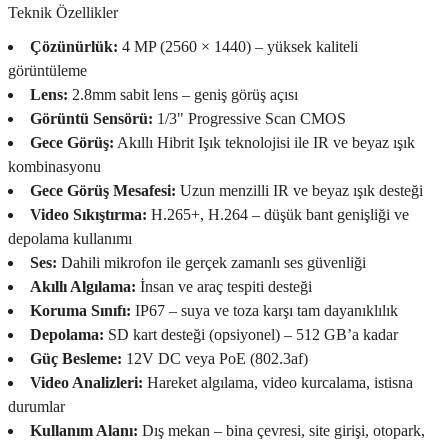
Teknik Özellikler
Çözünürlük:
4 MP (2560 × 1440) – yüksek kaliteli
görüntüleme
Lens:
2.8mm sabit lens – geniş görüş açısı
Görüntü Sensörü:
1/3" Progressive Scan CMOS
Gece Görüş:
Akıllı Hibrit Işık teknolojisi ile IR ve beyaz ışık
kombinasyonu
Gece Görüş Mesafesi:
Uzun menzilli IR ve beyaz ışık desteği
Video Sıkıştırma:
H.265+, H.264 – düşük bant genişliği ve
depolama kullanımı
Ses:
Dahili mikrofon ile gerçek zamanlı ses güvenliği
Akıllı Algılama:
İnsan ve araç tespiti desteği
Koruma Sınıfı:
IP67 – suya ve toza karşı tam dayanıklılık
Depolama:
SD kart desteği (opsiyonel) – 512 GB’a kadar
Güç Besleme:
12V DC veya PoE (802.3af)
Video Analizleri:
Hareket algılama, video kurcalama, istisna
durumlar
Kullanım Alanı:
Dış mekan – bina çevresi, site girişi, otopark,