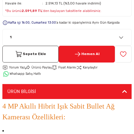
Havale ile:
2.514,13 TL (%3,00 havale indirimi)
*Bu ürünü
2.591,89 TL
'den başlayan taksitlerle alabilirsiniz.
Keypad-Tuş Takımı Ürünler
Hafta içi 16:00, Cumartesi 13:00
’a kadar ki siparişleriniz Aynı Gün Kargoda
Hırsız Alarm Aksesuarlar
Sepete Ekle
Hemen Al
Yorum Yaz
Ürünü Paylaş
Fiyat Alarmı
Karşılaştır
Whatsapp Satış Hattı
ÜRÜN BİLGİSİ
4 MP Akıllı Hibrit Işık Sabit Bullet Ağ
Kamerası Özellikleri: