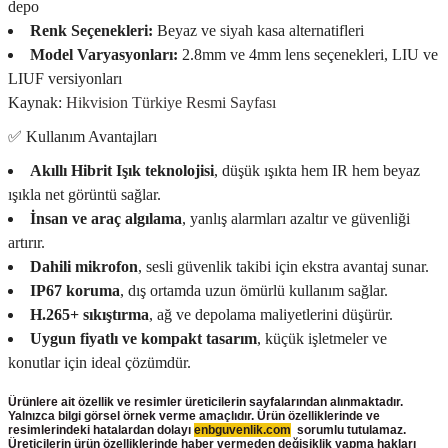
depo
Renk Seçenekleri:
Beyaz ve siyah kasa alternatifleri
Model Varyasyonları:
2.8mm ve 4mm lens seçenekleri, LIU ve
LIUF versiyonları
Kaynak:
Hikvision Türkiye Resmi Sayfası
✅ Kullanım Avantajları
Akıllı Hibrit Işık teknolojisi
, düşük ışıkta hem IR hem beyaz
ışıkla net görüntü sağlar.
İnsan ve araç algılama
, yanlış alarmları azaltır ve güvenliği
artırır.
Dahili mikrofon
, sesli güvenlik takibi için ekstra avantaj sunar.
IP67 koruma
, dış ortamda uzun ömürlü kullanım sağlar.
H.265+ sıkıştırma
, ağ ve depolama maliyetlerini düşürür.
Uygun fiyatlı ve kompakt tasarım
, küçük işletmeler ve
konutlar için ideal çözümdür.
Ürünlere ait özellik ve resimler üreticilerin sayfalarından alınmaktadır.
Yalnızca bilgi görsel örnek verme amaçlıdır. Ürün özelliklerinde ve
resimlerindeki hatalardan dolayı
enbguvenlik.com
sorumlu tutulamaz.
Üreticilerin ürün
özelliklerinde haber vermeden değişiklik yapma hakları