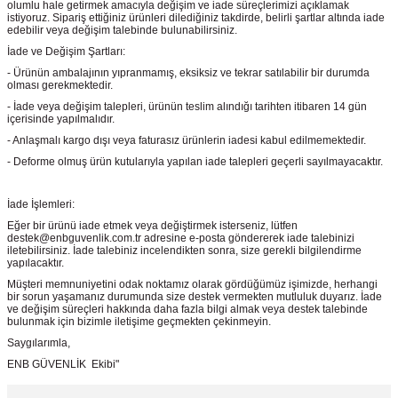
olumlu hale getirmek amacıyla değişim ve iade süreçlerimizi açıklamak
istiyoruz. Sipariş ettiğiniz ürünleri dilediğiniz takdirde, belirli şartlar altında iade
edebilir veya değişim talebinde bulunabilirsiniz.
İade ve Değişim Şartları:
- Ürünün ambalajının yıpranmamış, eksiksiz ve tekrar satılabilir bir durumda
olması gerekmektedir.
- İade veya değişim talepleri, ürünün teslim alındığı tarihten itibaren 14 gün
içerisinde yapılmalıdır.
- Anlaşmalı kargo dışı veya faturasız ürünlerin iadesi kabul edilmemektedir.
- Deforme olmuş ürün kutularıyla yapılan iade talepleri geçerli sayılmayacaktır.
İade İşlemleri:
Eğer bir ürünü iade etmek veya değiştirmek isterseniz, lütfen
destek@enbguvenlik.com.tr adresine e-posta göndererek iade talebinizi
iletebilirsiniz. İade talebiniz incelendikten sonra, size gerekli bilgilendirme
yapılacaktır.
Müşteri memnuniyetini odak noktamız olarak gördüğümüz işimizde, herhangi
bir sorun yaşamanız durumunda size destek vermekten mutluluk duyarız. İade
ve değişim süreçleri hakkında daha fazla bilgi almak veya destek talebinde
bulunmak için bizimle iletişime geçmekten çekinmeyin.
Saygılarımla,
ENB GÜVENLİK Ekibi"