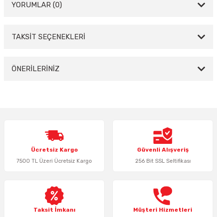
YORUMLAR (0)
TAKSİT SEÇENEKLERİ
Bu ürüne ilk yorumu siz yapın!
Yorum Yaz
ÖNERİLERİNİZ
Bu ürünün fiyat bilgisi, resim, ürün açıklamalarında ve diğer konularda
yetersiz gördüğünüz noktaları öneri formunu kullanarak tarafımıza
iletebilirsiniz.
Görüş ve önerileriniz için teşekkür ederiz.
Ürün resmi kalitesiz, bozuk veya görüntülenemiyor.
Ücretsiz Kargo
Güvenli Alışveriş
Ürün açıklamasında eksik bilgiler bulunuyor.
7500 TL Üzeri Ücretsiz Kargo
256 Bit SSL Seltifikası
Ürün bilgilerinde hatalar bulunuyor.
Ürün fiyatı diğer sitelerden daha pahalı.
Bu ürüne benzer farklı alternatifler olmalı.
Taksit İmkanı
Müşteri Hizmetleri