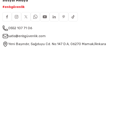
Sosyal Medya
#enbgüvenlik
0552 107 71 06
satis@enbgüvenlik.com
Yeni Bayındır, Sağduyu Cd. No:147 D:A, 06270 Mamak/Ankara