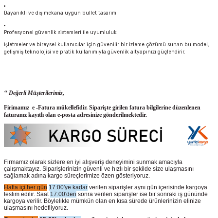
Dayanıklı ve dış mekana uygun bullet tasarım
Profesyonel güvenlik sistemleri ile uyumluluk
İşletmeler ve bireysel kullanıcılar için güvenilir bir izleme çözümü sunan bu model,
gelişmiş teknolojisi ve pratik kullanımıyla güvenlik altyapınızı güçlendirir.
‘‘ Değerli Müşterilerimiz,
Firimamız e -Fatura mükellefidir. Siparişte girilen fatura bilgilerine düzenlenen
faturanız kayıtlı olan e-posta adresinize gönderilmektedir.
Firmamız olarak sizlere en iyi alışveriş deneyimini sunmak amacıyla
çalışmaktayız. Siparişlerinizin güvenli ve hızlı bir şekilde size ulaşmasını
sağlamak adına kargo süreçlerimize özen gösteriyoruz.
Hafta içi her gün
17:00'ye kadar
verilen siparişler aynı gün içerisinde kargoya
teslim edilir. Saat
17:00'den
sonra verilen siparişler ise bir sonraki iş gününde
kargoya verilir. Böylelikle mümkün olan en kısa sürede ürünlerinizin elinize
ulaşmasını hedefliyoruz.