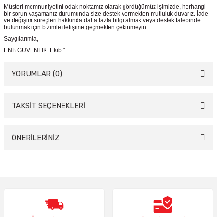
Müşteri memnuniyetini odak noktamız olarak gördüğümüz işimizde, herhangi
bir sorun yaşamanız durumunda size destek vermekten mutluluk duyarız. İade
ve değişim süreçleri hakkında daha fazla bilgi almak veya destek talebinde
bulunmak için bizimle iletişime geçmekten çekinmeyin.
Saygılarımla,
ENB GÜVENLİK Ekibi"
YORUMLAR (0)
TAKSİT SEÇENEKLERİ
Bu ürüne ilk yorumu siz yapın!
Yorum Yaz
ÖNERİLERİNİZ
Bu ürünün fiyat bilgisi, resim, ürün açıklamalarında ve diğer konularda
yetersiz gördüğünüz noktaları öneri formunu kullanarak tarafımıza
iletebilirsiniz.
Görüş ve önerileriniz için teşekkür ederiz.
Ürün resmi kalitesiz, bozuk veya görüntülenemiyor.