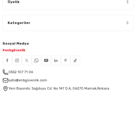
Üyelik
Kategoriler
Sosyal Medya
#enbgüvenlik
0552 107 71 06
satis@enbgüvenlik.com
Yeni Bayındır, Sağduyu Cd. No:147 D:A, 06270 Mamak/Ankara