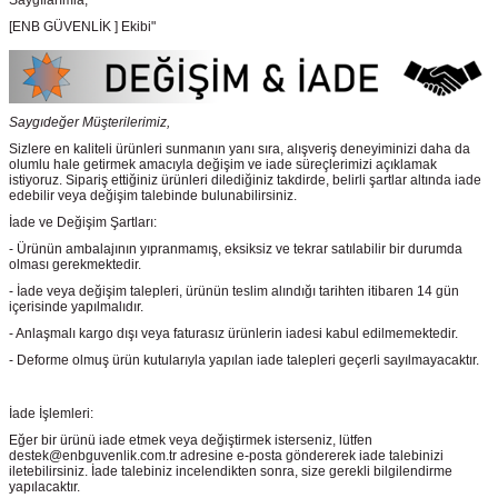
Saygılarımla,
[ENB GÜVENLİK ] Ekibi"
Saygıdeğer Müşterilerimiz,
Sizlere en kaliteli ürünleri sunmanın yanı sıra, alışveriş deneyiminizi daha da
olumlu hale getirmek amacıyla değişim ve iade süreçlerimizi açıklamak
istiyoruz. Sipariş ettiğiniz ürünleri dilediğiniz takdirde, belirli şartlar altında iade
edebilir veya değişim talebinde bulunabilirsiniz.
İade ve Değişim Şartları:
- Ürünün ambalajının yıpranmamış, eksiksiz ve tekrar satılabilir bir durumda
olması gerekmektedir.
- İade veya değişim talepleri, ürünün teslim alındığı tarihten itibaren 14 gün
içerisinde yapılmalıdır.
- Anlaşmalı kargo dışı veya faturasız ürünlerin iadesi kabul edilmemektedir.
- Deforme olmuş ürün kutularıyla yapılan iade talepleri geçerli sayılmayacaktır.
İade İşlemleri:
Eğer bir ürünü iade etmek veya değiştirmek isterseniz, lütfen
destek@enbguvenlik.com.tr adresine e-posta göndererek iade talebinizi
iletebilirsiniz. İade talebiniz incelendikten sonra, size gerekli bilgilendirme
yapılacaktır.