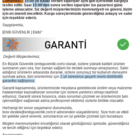
Cumartesi –
15:00'ye kadar
verilen siparişler aynı gün içerisinde kargoya
teslim edilir. Saat
15:00'den
sonra verilen siparişler ise pazartesi günü
işleme alınacaktır. Siz değerli müşterilerimizin memnuniyeti ve güveni, bizim
için en önemli önceliktir. Kargo süreçlerimizde gösterdiğiniz anlayış ve sabır
için teşekkür ederiz.
Saygılarımla,
[ENB GÜVENLİK ] Ekibi"
Değerli Müşterilerimiz,
En Büyük Güvenlik
(enbguvenlik.com)
olarak, sizlere yüksek kaliteli ürünler
sunmanın yanı sıra, her zaman sağlam bir destek sunmayı amaçlıyoruz. Satın
aldığınız ürünlerin arkasında durarak, sizlere sorunsuz bir kullanım deneyimi
sunmak adına, tüm ürünlerimiz için
2 yıl süresince geçerli resmi distribütör
garantisi sağlıyoruz.
Garanti kapsamında, ürünlerimizde meydana gelebilecek üretim veya malzeme
hatalarından kaynaklanan sorunlar için sizlere yardımcı olmayı taahhüt
ediyoruz. Garanti süresi boyunca, olası sorunları çözmek ve ürünlerinizin tam
işlevselliğini sağlamak adına profesyonel ekibimiz sizlerle birlikte olacaktır.
Herhangi bir sorun yaşamanız durumunda,
bize destek@enbguvenlik.com.tr adresinden ulaşabilirsiniz. Size hızlı ve etkili
bir şekilde yanıt vererek, sorunlarınızı en iyi şekilde çözmek için buradayız.
Müşteri memnuniyetini önceliğimiz olarak gördüğümüz işimizde, güvendiğiniz
ve tercih ettiğiniz için teşekkür ederiz.