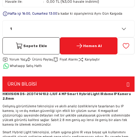
Havale ile:
0,00 TL (%3,00 havale indirimi)
Hafta içi 16:00, Cumartesi 13:00
’a kadar ki siparişleriniz Aynı Gün Kargoda
Keypad-Tuş Takımı Ürünler
Hırsız Alarm Aksesuarlar
Sepete Ekle
Hemen Al
Yorum Yaz
Ürünü Paylaş
Fiyat Alarmı
Karşılaştır
Whatsapp Satış Hattı
ÜRÜN BİLGİSİ
HIKVISION DS-2CDT4141G2-LIUF 4 MP Smart Hybrid Light IR dome IP Kamera
2.8mm
Gelişmiş görüntüleme teknolojisi ve akıllı analiz özellikleriyle tasarlanan bu IP
kamera, iç ve dış mekan güvenliği için etkili bir çözüm sunar. 4 megapiksel
çözünürlüğü sayesinde detayları net bir şekilde yakalayarak güvenlik sisteminizde
yüksek görüntü kalitesi sağlar. Sabit 2.8 mm geniş açı lensi ile geniş bir alanı tek
kamera ile izlemek mümkündür.
Smart Hybrid Light teknolojisi, ortam ışığına göre IR veya beyaz ışık kullanımını
otomatik olarak optimize ederek gece görüş performansını artırır. Bu sayede hem