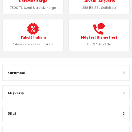
Ücretsiz Kargo
Güvenli Alışveriş
Ürün açıklamasında eksik bilgiler bulunuyor.
7500 TL Üzeri Ücretsiz Kargo
256 Bit SSL Seltifikası
Ürün bilgilerinde hatalar bulunuyor.
Ürün fiyatı diğer sitelerden daha pahalı.
Bu ürüne benzer farklı alternatifler olmalı.
Taksit İmkanı
Müşteri Hizmetleri
3 Ay’a varan Taksit İmkanı
0552 107 71 06
Gönder
Kurumsal
Alışveriş
Bilgi