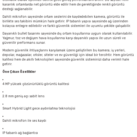
karanlık ortamlarda net görüntü elde edilir hem de gerektiğinde renkli görüntü
desteği sağlanabilir.
Dahili mikrofon sayesinde ortam seslerini de kaydedebilen kamera, görüntü ile
birlikte ses takibini mümkün hale getirir. IP tabanlı yapısı sayesinde ağ üzerinden
kolayca entegre edilebilir ve farklı güvenlik sistemleri ile uyumlu şekilde çalışabilir.
Dayanıklı bullet tasarımı sayesinde dış ortam koşullarına uygun olarak kullanılabilir.
Yağmur, toz ve değişen hava koşullarına karşı dayanıklı yapısı ile uzun süreli ve
güvenilir performans sunar.
Modern güvenlik ihtiyaçlarını karşılamak üzere geliştirilen bu kamera; iş yerleri,
depolar, mağazalar, ofisler, siteler ve ev güvenliği için ideal bir tercihtir. Hem görüntü
kalitesi hem de akıllı teknolojileri sayesinde güvenlik sisteminizi daha verimli hale
getirir.
Öne Çıkan Özellikler
4 MP yüksek çözünürlüklü görüntü kalitesi
2.8 mm geniş açı sabit lens
Smart Hybrid Light gece aydınlatma teknolojisi
Dahili mikrofon ile ses kaydı
IP tabanlı ağ bağlantısı