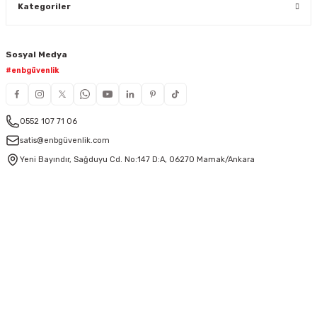
Kategoriler
Sosyal Medya
#enbgüvenlik
0552 107 71 06
satis@enbgüvenlik.com
Yeni Bayındır, Sağduyu Cd. No:147 D:A, 06270 Mamak/Ankara