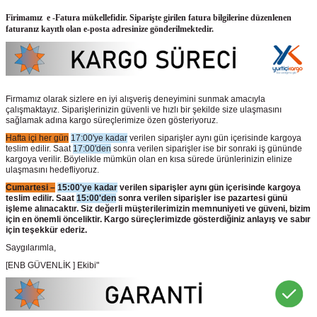
Firimamız e -Fatura mükellefidir. Siparişte girilen fatura bilgilerine düzenlenen
faturanız kayıtlı olan e-posta adresinize gönderilmektedir.
Firmamız olarak sizlere en iyi alışveriş deneyimini sunmak amacıyla
çalışmaktayız. Siparişlerinizin güvenli ve hızlı bir şekilde size ulaşmasını
sağlamak adına kargo süreçlerimize özen gösteriyoruz.
Hafta içi her gün
17:00'ye kadar
verilen siparişler aynı gün içerisinde kargoya
teslim edilir. Saat
17:00'den
sonra verilen siparişler ise bir sonraki iş gününde
kargoya verilir. Böylelikle mümkün olan en kısa sürede ürünlerinizin elinize
ulaşmasını hedefliyoruz.
Cumartesi –
15:00'ye kadar
verilen siparişler aynı gün içerisinde kargoya
teslim edilir. Saat
15:00'den
sonra verilen siparişler ise pazartesi günü
işleme alınacaktır. Siz değerli müşterilerimizin memnuniyeti ve güveni, bizim
için en önemli önceliktir. Kargo süreçlerimizde gösterdiğiniz anlayış ve sabır
için teşekkür ederiz.
Saygılarımla,
[ENB GÜVENLİK ] Ekibi"