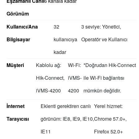
Eşzamanlı Canlı
6 kanala kadar
Görünüm
Kullanıcı/Ana
32
3 seviye: Yönetici,
Bilgisayar
kullanıcıya
Operatör ve Kullanıcı
kadar
Müşteri
Kablolu ağ:
Wi-Fi:
*Doğrudan Hik-Connect
Hik-Connect,
iVMS-
ile Wi-Fi bağlantısı
iVMS-4200
4200
mümkün değildir.
İnternet
Eklenti gerektiren canlı
Yerel hizmet:
Tarayıcısı
görünüm: IE8, IE9, IE10,
Chrome 57.0+,
IE11
Firefox 52.0+