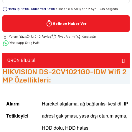
Hafta içi 16:00, Cumartesi 13:00
’a kadar ki siparişleriniz Aynı Gün Kargoda
Keypad-Tuş Takımı Ürünler
Gelince Haber Ver
Hırsız Alarm Aksesuarlar
Yorum Yaz
Ürünü Paylaş
Fiyat Alarmı
Karşılaştır
Whatsapp Satış Hattı
ÜRÜN BİLGİSİ
HIKVISION DS-2CV1021G0-IDW Wifi 2
MP Özellikleri:
Alarm
Hareket algılama, ağ bağlantısı kesildi, IP
Tetikleyici
adresi çakışması, yasa dışı oturum açma,
HDD dolu, HDD hatası