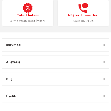
Bu ürüne benzer farklı alternatifler olmalı.
Taksit İmkanı
Müşteri Hizmetleri
3 Ay’a varan Taksit İmkanı
0552 107 71 06
Gönder
Kurumsal
Alışveriş
Bilgi
Üyelik