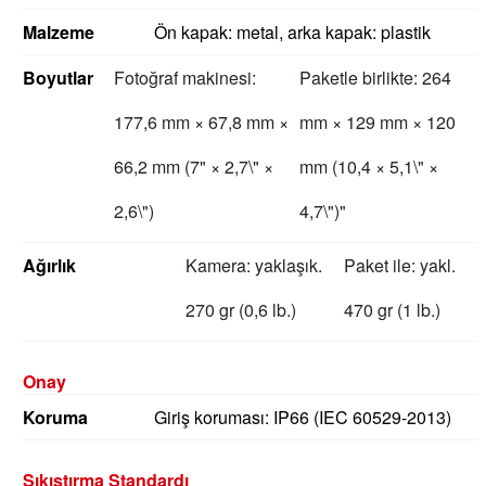
Malzeme
Ön kapak: metal, arka kapak: plastik
Boyutlar
Fotoğraf makinesi:
Paketle birlikte: 264
177,6 mm × 67,8 mm ×
mm × 129 mm × 120
66,2 mm (7" × 2,7\" ×
mm (10,4 × 5,1\" ×
2,6\")
4,7\")"
Ağırlık
Kamera: yaklaşık.
Paket ile: yakl.
270 gr (0,6 lb.)
470 gr (1 lb.)
Onay
Koruma
Giriş koruması: IP66 (IEC 60529-2013)
Sıkıştırma Standardı