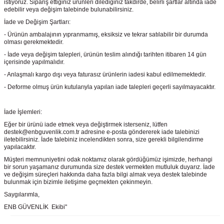
istiyoruz. Sipariş ettiğiniz ürünleri dilediğiniz takdirde, belirli şartlar altında iade
edebilir veya değişim talebinde bulunabilirsiniz.
İade ve Değişim Şartları:
- Ürünün ambalajının yıpranmamış, eksiksiz ve tekrar satılabilir bir durumda
olması gerekmektedir.
- İade veya değişim talepleri, ürünün teslim alındığı tarihten itibaren 14 gün
içerisinde yapılmalıdır.
- Anlaşmalı kargo dışı veya faturasız ürünlerin iadesi kabul edilmemektedir.
- Deforme olmuş ürün kutularıyla yapılan iade talepleri geçerli sayılmayacaktır.
İade İşlemleri:
Eğer bir ürünü iade etmek veya değiştirmek isterseniz, lütfen
destek@enbguvenlik.com.tr adresine e-posta göndererek iade talebinizi
iletebilirsiniz. İade talebiniz incelendikten sonra, size gerekli bilgilendirme
yapılacaktır.
Müşteri memnuniyetini odak noktamız olarak gördüğümüz işimizde, herhangi
bir sorun yaşamanız durumunda size destek vermekten mutluluk duyarız. İade
ve değişim süreçleri hakkında daha fazla bilgi almak veya destek talebinde
bulunmak için bizimle iletişime geçmekten çekinmeyin.
Saygılarımla,
ENB GÜVENLİK Ekibi"