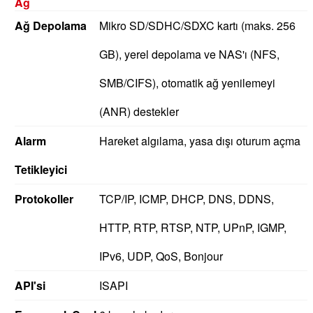
Ağ
Ağ Depolama
Mikro SD/SDHC/SDXC kartı (maks. 256
GB), yerel depolama ve NAS'ı (NFS,
SMB/CIFS), otomatik ağ yenilemeyi
(ANR) destekler
Alarm
Hareket algılama, yasa dışı oturum açma
Tetikleyici
Protokoller
TCP/IP, ICMP, DHCP, DNS, DDNS,
HTTP, RTP, RTSP, NTP, UPnP, IGMP,
IPv6, UDP, QoS, Bonjour
API'si
ISAPI