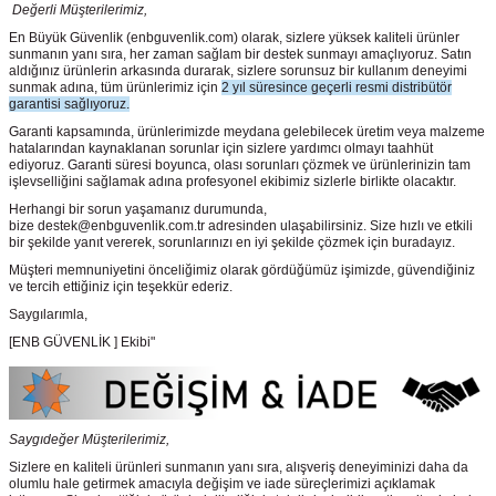
Değerli Müşterilerimiz,
En Büyük Güvenlik
(enbguvenlik.com)
olarak, sizlere yüksek kaliteli ürünler
sunmanın yanı sıra, her zaman sağlam bir destek sunmayı amaçlıyoruz. Satın
aldığınız ürünlerin arkasında durarak, sizlere sorunsuz bir kullanım deneyimi
sunmak adına, tüm ürünlerimiz için
2 yıl süresince geçerli resmi distribütör
garantisi sağlıyoruz.
Garanti kapsamında, ürünlerimizde meydana gelebilecek üretim veya malzeme
hatalarından kaynaklanan sorunlar için sizlere yardımcı olmayı taahhüt
ediyoruz. Garanti süresi boyunca, olası sorunları çözmek ve ürünlerinizin tam
işlevselliğini sağlamak adına profesyonel ekibimiz sizlerle birlikte olacaktır.
Herhangi bir sorun yaşamanız durumunda,
bize destek@enbguvenlik.com.tr adresinden ulaşabilirsiniz. Size hızlı ve etkili
bir şekilde yanıt vererek, sorunlarınızı en iyi şekilde çözmek için buradayız.
Müşteri memnuniyetini önceliğimiz olarak gördüğümüz işimizde, güvendiğiniz
ve tercih ettiğiniz için teşekkür ederiz.
Saygılarımla,
[ENB GÜVENLİK ] Ekibi"
Saygıdeğer Müşterilerimiz,
Sizlere en kaliteli ürünleri sunmanın yanı sıra, alışveriş deneyiminizi daha da
olumlu hale getirmek amacıyla değişim ve iade süreçlerimizi açıklamak