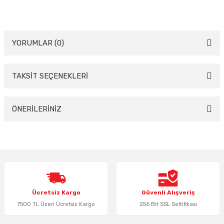
YORUMLAR (0)
TAKSİT SEÇENEKLERİ
Bu ürüne ilk yorumu siz yapın!
Yorum Yaz
ÖNERİLERİNİZ
Bu ürünün fiyat bilgisi, resim, ürün açıklamalarında ve diğer konularda
yetersiz gördüğünüz noktaları öneri formunu kullanarak tarafımıza
iletebilirsiniz.
Görüş ve önerileriniz için teşekkür ederiz.
Ürün resmi kalitesiz, bozuk veya görüntülenemiyor.
Ücretsiz Kargo
Güvenli Alışveriş
Ürün açıklamasında eksik bilgiler bulunuyor.
7500 TL Üzeri Ücretsiz Kargo
256 Bit SSL Seltifikası
Ürün bilgilerinde hatalar bulunuyor.
Ürün fiyatı diğer sitelerden daha pahalı.