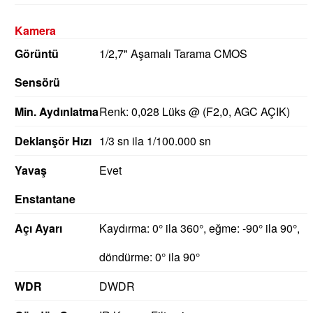
Kamera
Görüntü
1/2,7" Aşamalı Tarama CMOS
Sensörü
Min. Aydınlatma
Renk: 0,028 Lüks @ (F2,0, AGC AÇIK)
Deklanşör Hızı
1/3 sn ila 1/100.000 sn
Yavaş
Evet
Enstantane
Açı Ayarı
Kaydırma: 0° ila 360°, eğme: -90° ila 90°,
döndürme: 0° ila 90°
WDR
DWDR