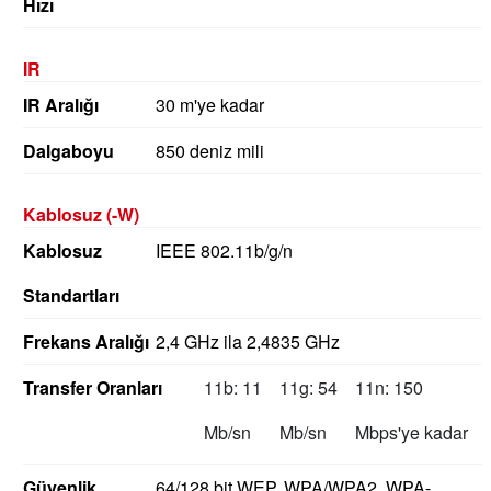
Hızı
IR
IR Aralığı
30 m'ye kadar
Dalgaboyu
850 deniz mili
Kablosuz (-W)
Kablosuz
IEEE 802.11b/g/n
Standartları
Frekans Aralığı
2,4 GHz ila 2,4835 GHz
Transfer Oranları
11b: 11
11g: 54
11n: 150
Mb/sn
Mb/sn
Mbps'ye kadar
Güvenlik
64/128 bit WEP, WPA/WPA2, WPA-