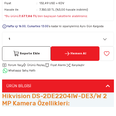
Fiyat
132,49 USD + KDV
Havale ile:
7.350,53 TL (%3,00 havale indirimi)
Keypad-Tuş Takımı Ürünler
*Bu ürünü
7.577,86 TL
'den başlayan taksitlerle alabilirsiniz.
Hırsız Alarm Aksesuarlar
Hafta içi 16:00, Cumartesi 13:00
’a kadar ki siparişleriniz Aynı Gün Kargoda
Sepete Ekle
Hemen Al
Yorum Yaz
Ürünü Paylaş
Fiyat Alarmı
Karşılaştır
Whatsapp Satış Hattı
ÜRÜN BİLGİSİ
Hikvision DS-2DE2204IW-DE3/W 2
MP Kamera Özellikleri: