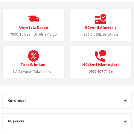
Görüş ve önerileriniz için teşekkür ederiz.
Ürün resmi kalitesiz, bozuk veya görüntülenemiyor.
Ücretsiz Kargo
Güvenli Alışveriş
Ürün açıklamasında eksik bilgiler bulunuyor.
7500 TL Üzeri Ücretsiz Kargo
256 Bit SSL Seltifikası
Ürün bilgilerinde hatalar bulunuyor.
Ürün fiyatı diğer sitelerden daha pahalı.
Bu ürüne benzer farklı alternatifler olmalı.
Taksit İmkanı
Müşteri Hizmetleri
3 Ay’a varan Taksit İmkanı
0552 107 71 06
Gönder
Kurumsal
Alışveriş