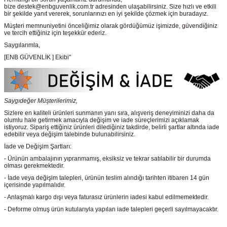
bize destek@enbguvenlik.com.tr adresinden ulaşabilirsiniz. Size hızlı ve etkili
bir şekilde yanıt vererek, sorunlarınızı en iyi şekilde çözmek için buradayız.
Müşteri memnuniyetini önceliğimiz olarak gördüğümüz işimizde, güvendiğiniz
ve tercih ettiğiniz için teşekkür ederiz.
Saygılarımla,
[ENB GÜVENLİK ] Ekibi"
Saygıdeğer Müşterilerimiz,
Sizlere en kaliteli ürünleri sunmanın yanı sıra, alışveriş deneyiminizi daha da
olumlu hale getirmek amacıyla değişim ve iade süreçlerimizi açıklamak
istiyoruz. Sipariş ettiğiniz ürünleri dilediğiniz takdirde, belirli şartlar altında iade
edebilir veya değişim talebinde bulunabilirsiniz.
İade ve Değişim Şartları:
- Ürünün ambalajının yıpranmamış, eksiksiz ve tekrar satılabilir bir durumda
olması gerekmektedir.
- İade veya değişim talepleri, ürünün teslim alındığı tarihten itibaren 14 gün
içerisinde yapılmalıdır.
- Anlaşmalı kargo dışı veya faturasız ürünlerin iadesi kabul edilmemektedir.
- Deforme olmuş ürün kutularıyla yapılan iade talepleri geçerli sayılmayacaktır.