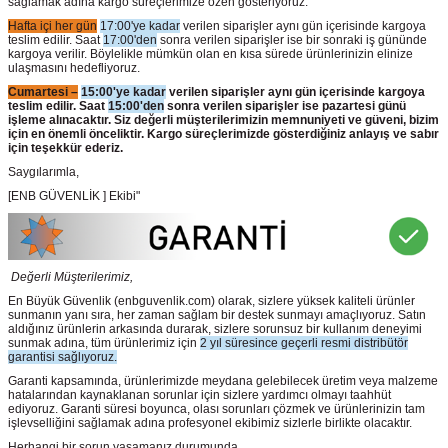
sağlamak adına kargo süreçlerimize özen gösteriyoruz.
Hafta içi her gün
17:00'ye kadar
verilen siparişler aynı gün içerisinde kargoya
teslim edilir. Saat
17:00'den
sonra verilen siparişler ise bir sonraki iş gününde
kargoya verilir. Böylelikle mümkün olan en kısa sürede ürünlerinizin elinize
ulaşmasını hedefliyoruz.
Cumartesi –
15:00'ye kadar
verilen siparişler aynı gün içerisinde kargoya
teslim edilir. Saat
15:00'den
sonra verilen siparişler ise pazartesi günü
işleme alınacaktır. Siz değerli müşterilerimizin memnuniyeti ve güveni, bizim
için en önemli önceliktir. Kargo süreçlerimizde gösterdiğiniz anlayış ve sabır
için teşekkür ederiz.
Saygılarımla,
[ENB GÜVENLİK ] Ekibi"
Değerli Müşterilerimiz,
En Büyük Güvenlik
(enbguvenlik.com)
olarak, sizlere yüksek kaliteli ürünler
sunmanın yanı sıra, her zaman sağlam bir destek sunmayı amaçlıyoruz. Satın
aldığınız ürünlerin arkasında durarak, sizlere sorunsuz bir kullanım deneyimi
sunmak adına, tüm ürünlerimiz için
2 yıl süresince geçerli resmi distribütör
garantisi sağlıyoruz.
Garanti kapsamında, ürünlerimizde meydana gelebilecek üretim veya malzeme
hatalarından kaynaklanan sorunlar için sizlere yardımcı olmayı taahhüt
ediyoruz. Garanti süresi boyunca, olası sorunları çözmek ve ürünlerinizin tam
işlevselliğini sağlamak adına profesyonel ekibimiz sizlerle birlikte olacaktır.
Herhangi bir sorun yaşamanız durumunda,