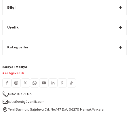
Bilgi
Üyelik
Kategoriler
Sosyal Medya
#enbgüvenlik
0552 107 71 06
satis@enbgüvenlik.com
Yeni Bayındır, Sağduyu Cd. No:147 D:A, 06270 Mamak/Ankara