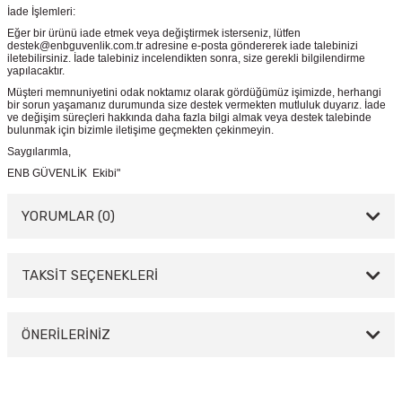
İade İşlemleri:
Eğer bir ürünü iade etmek veya değiştirmek isterseniz, lütfen
destek@enbguvenlik.com.tr adresine e-posta göndererek iade talebinizi
iletebilirsiniz. İade talebiniz incelendikten sonra, size gerekli bilgilendirme
yapılacaktır.
Müşteri memnuniyetini odak noktamız olarak gördüğümüz işimizde, herhangi
bir sorun yaşamanız durumunda size destek vermekten mutluluk duyarız. İade
ve değişim süreçleri hakkında daha fazla bilgi almak veya destek talebinde
bulunmak için bizimle iletişime geçmekten çekinmeyin.
Saygılarımla,
ENB GÜVENLİK Ekibi"
YORUMLAR (0)
TAKSİT SEÇENEKLERİ
Bu ürüne ilk yorumu siz yapın!
Yorum Yaz
ÖNERİLERİNİZ
Bu ürünün fiyat bilgisi, resim, ürün açıklamalarında ve diğer konularda
yetersiz gördüğünüz noktaları öneri formunu kullanarak tarafımıza
iletebilirsiniz.