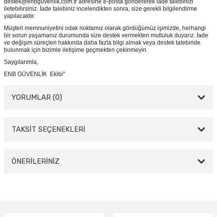
destek@enbguvenlik.com.tr adresine e-posta göndererek iade talebinizi
iletebilirsiniz. İade talebiniz incelendikten sonra, size gerekli bilgilendirme
yapılacaktır.
Müşteri memnuniyetini odak noktamız olarak gördüğümüz işimizde, herhangi
bir sorun yaşamanız durumunda size destek vermekten mutluluk duyarız. İade
ve değişim süreçleri hakkında daha fazla bilgi almak veya destek talebinde
bulunmak için bizimle iletişime geçmekten çekinmeyin.
Saygılarımla,
ENB GÜVENLİK Ekibi"
YORUMLAR (0)
TAKSİT SEÇENEKLERİ
Bu ürüne ilk yorumu siz yapın!
Yorum Yaz
ÖNERİLERİNİZ
Bu ürünün fiyat bilgisi, resim, ürün açıklamalarında ve diğer konularda
yetersiz gördüğünüz noktaları öneri formunu kullanarak tarafımıza
iletebilirsiniz.
Görüş ve önerileriniz için teşekkür ederiz.