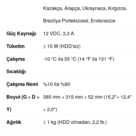
Kazakça, Arapça, Ukraynaca, Kırgızca,
Brezilya Portekizcesi, Endonezce
Güç Kaynağı
12 VDC, 3,3 A
Tüketim
≤ 15 W (HDD'siz)
Çalışma
-10 °C ila 55 °C (14 °F ila 131 °F)
Sıcaklığı
Çalışma Nemi
%10 ila %90
Boyut (G × D ×
385 mm × 315 mm × 52 mm (15,2"× 12,4"
Y)
× 2,0")
Ağırlık
≤ 1 kg (HDD olmadan, 2,2 lb.)