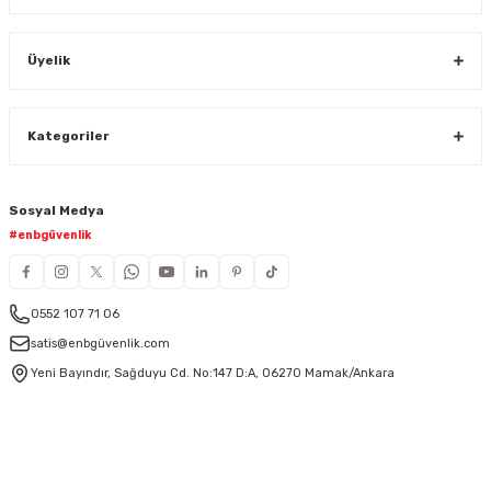
Üyelik
Kategoriler
Sosyal Medya
#enbgüvenlik
0552 107 71 06
satis@enbgüvenlik.com
Yeni Bayındır, Sağduyu Cd. No:147 D:A, 06270 Mamak/Ankara