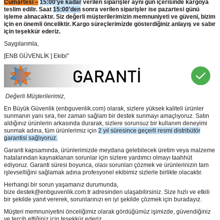
Cumartesi –
15:00'ye kadar
verilen siparişler aynı gün içerisinde kargoya
teslim edilir. Saat
15:00'den
sonra verilen siparişler ise pazartesi günü
işleme alınacaktır. Siz değerli müşterilerimizin memnuniyeti ve güveni, bizim
için en önemli önceliktir. Kargo süreçlerimizde gösterdiğiniz anlayış ve sabır
için teşekkür ederiz.
Saygılarımla,
[ENB GÜVENLİK ] Ekibi"
Değerli Müşterilerimiz,
En Büyük Güvenlik
(enbguvenlik.com)
olarak, sizlere yüksek kaliteli ürünler
sunmanın yanı sıra, her zaman sağlam bir destek sunmayı amaçlıyoruz. Satın
aldığınız ürünlerin arkasında durarak, sizlere sorunsuz bir kullanım deneyimi
sunmak adına, tüm ürünlerimiz için
2 yıl süresince geçerli resmi distribütör
garantisi sağlıyoruz.
Garanti kapsamında, ürünlerimizde meydana gelebilecek üretim veya malzeme
hatalarından kaynaklanan sorunlar için sizlere yardımcı olmayı taahhüt
ediyoruz. Garanti süresi boyunca, olası sorunları çözmek ve ürünlerinizin tam
işlevselliğini sağlamak adına profesyonel ekibimiz sizlerle birlikte olacaktır.
Herhangi bir sorun yaşamanız durumunda,
bize destek@enbguvenlik.com.tr adresinden ulaşabilirsiniz. Size hızlı ve etkili
bir şekilde yanıt vererek, sorunlarınızı en iyi şekilde çözmek için buradayız.
Müşteri memnuniyetini önceliğimiz olarak gördüğümüz işimizde, güvendiğiniz
ve tercih ettiğiniz için teşekkür ederiz.