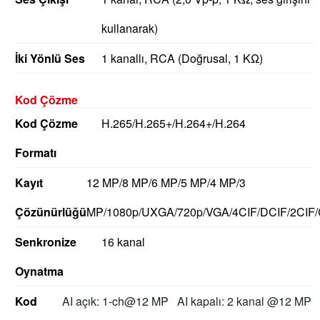
kullanarak)
İki Yönlü Ses
1 kanallı, RCA (Doğrusal, 1 KΩ)
Kod Çözme
Kod Çözme
H.265/H.265+/H.264+/H.264
Formatı
Kayıt
12 MP/8 MP/6 MP/5 MP/4 MP/3
Çözünürlüğü
MP/1080p/UXGA/720p/VGA/4CIF/DCIF/2CIF/
Senkronize
16 kanal
Oynatma
Kod
AI açık: 1-ch@12 MP
AI kapalı: 2 kanal @12 MP