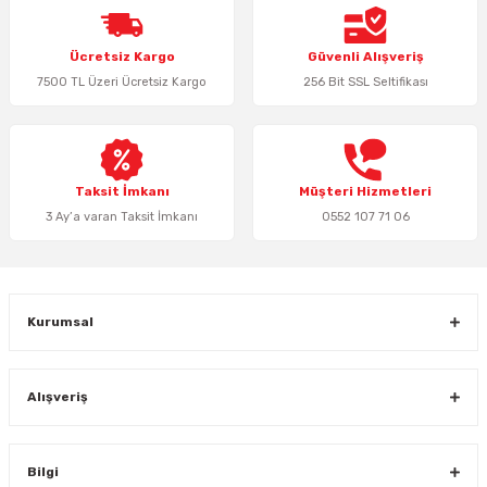
Ürün resmi kalitesiz, bozuk veya görüntülenemiyor.
Ücretsiz Kargo
Güvenli Alışveriş
Ürün açıklamasında eksik bilgiler bulunuyor.
7500 TL Üzeri Ücretsiz Kargo
256 Bit SSL Seltifikası
Ürün bilgilerinde hatalar bulunuyor.
Ürün fiyatı diğer sitelerden daha pahalı.
Bu ürüne benzer farklı alternatifler olmalı.
Taksit İmkanı
Müşteri Hizmetleri
3 Ay’a varan Taksit İmkanı
0552 107 71 06
Gönder
Kurumsal
Alışveriş
Bilgi