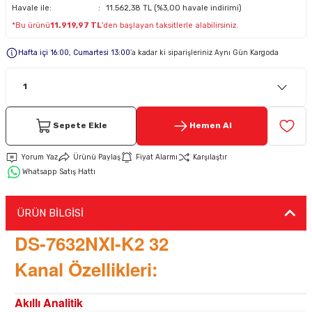
Havale ile:
11.562,38 TL (%3,00 havale indirimi)
*Bu ürünü
11.919,97 TL
'den başlayan taksitlerle alabilirsiniz.
Keypad-Tuş Takımı Ürünler
Hafta içi 16:00, Cumartesi 13:00
’a kadar ki siparişleriniz Aynı Gün Kargoda
Hırsız Alarm Aksesuarlar
Sepete Ekle
Hemen Al
Yorum Yaz
Ürünü Paylaş
Fiyat Alarmı
Karşılaştır
Whatsapp Satış Hattı
ÜRÜN BİLGİSİ
DS-7632NXI-K2 32
Kanal Özellikleri:
Akıllı Analitik