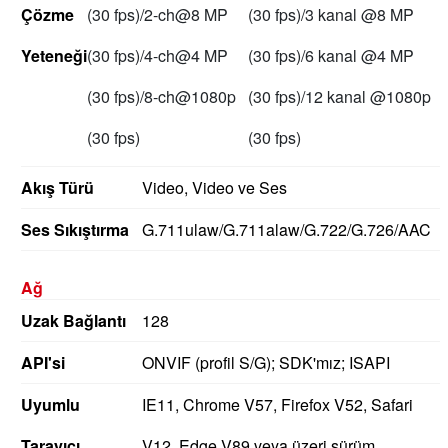
Çözme
(30 fps)/2-ch@8 MP
(30 fps)/3 kanal @8 MP
Yeteneği
(30 fps)/4-ch@4 MP
(30 fps)/6 kanal @4 MP
(30 fps)/8-ch@1080p
(30 fps)/12 kanal @1080p
(30 fps)
(30 fps)
Akış Türü
Video, Video ve Ses
Ses Sıkıştırma
G.711ulaw/G.711alaw/G.722/G.726/AAC
Ağ
Uzak Bağlantı
128
API'si
ONVIF (profil S/G);
SDK'mız;
ISAPI
Uyumlu
IE11, Chrome V57, Firefox V52, Safari
Tarayıcı
V12, Edge V89 veya üzeri sürüm