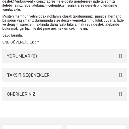
destek@enbguvenlik.com.tr adresine e-posta göndererek iade talebinizi
iletebilirsiniz. İade talebiniz incelendikten sonra, size gerekli bilgilendirme
yapılacaktır.
Müşteri memnuniyetini odak noktamız olarak gördüğümüz işimizde, herhangi
bir sorun yaşamanız durumunda size destek vermekten mutluluk duyarız. İade
ve değişim süreçleri hakkında daha fazla bilgi almak veya destek talebinde
bulunmak için bizimle iletişime geçmekten çekinmeyin.
Saygılarımla,
ENB GÜVENLİK Ekibi"
YORUMLAR (0)
TAKSİT SEÇENEKLERİ
Bu ürüne ilk yorumu siz yapın!
Yorum Yaz
ÖNERİLERİNİZ
Bu ürünün fiyat bilgisi, resim, ürün açıklamalarında ve diğer konularda
yetersiz gördüğünüz noktaları öneri formunu kullanarak tarafımıza
iletebilirsiniz.
Görüş ve önerileriniz için teşekkür ederiz.