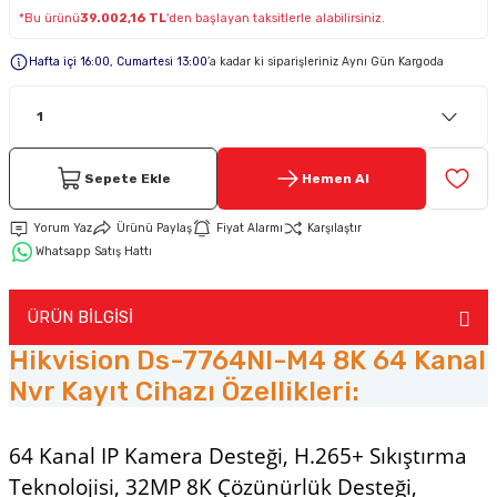
*Bu ürünü
39.002,16 TL
'den başlayan taksitlerle alabilirsiniz.
Keypad-Tuş Takımı Ürünler
Hafta içi 16:00, Cumartesi 13:00
’a kadar ki siparişleriniz Aynı Gün Kargoda
Hırsız Alarm Aksesuarlar
Sepete Ekle
Hemen Al
Yorum Yaz
Ürünü Paylaş
Fiyat Alarmı
Karşılaştır
Whatsapp Satış Hattı
ÜRÜN BİLGİSİ
Hikvision Ds-7764NI-M4 8K 64 Kanal
Nvr Kayıt Cihazı Özellikleri:
64 Kanal IP Kamera Desteği, H.265+ Sıkıştırma
Teknolojisi, 32MP 8K Çözünürlük Desteği,