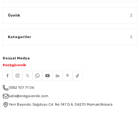
Üyelik
Kategoriler
Sosyal Medya
#enbgüvenlik
0552 107 71 06
satis@enbgüvenlik.com
Yeni Bayındır, Sağduyu Cd. No:147 D:A, 06270 Mamak/Ankara