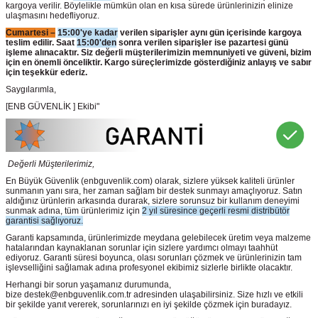
kargoya verilir. Böylelikle mümkün olan en kısa sürede ürünlerinizin elinize
ulaşmasını hedefliyoruz.
Cumartesi –
15:00'ye kadar
verilen siparişler aynı gün içerisinde kargoya
teslim edilir. Saat
15:00'den
sonra verilen siparişler ise pazartesi günü
işleme alınacaktır. Siz değerli müşterilerimizin memnuniyeti ve güveni, bizim
için en önemli önceliktir. Kargo süreçlerimizde gösterdiğiniz anlayış ve sabır
için teşekkür ederiz.
Saygılarımla,
[ENB GÜVENLİK ] Ekibi"
Değerli Müşterilerimiz,
En Büyük Güvenlik
(enbguvenlik.com)
olarak, sizlere yüksek kaliteli ürünler
sunmanın yanı sıra, her zaman sağlam bir destek sunmayı amaçlıyoruz. Satın
aldığınız ürünlerin arkasında durarak, sizlere sorunsuz bir kullanım deneyimi
sunmak adına, tüm ürünlerimiz için
2 yıl süresince geçerli resmi distribütör
garantisi sağlıyoruz.
Garanti kapsamında, ürünlerimizde meydana gelebilecek üretim veya malzeme
hatalarından kaynaklanan sorunlar için sizlere yardımcı olmayı taahhüt
ediyoruz. Garanti süresi boyunca, olası sorunları çözmek ve ürünlerinizin tam
işlevselliğini sağlamak adına profesyonel ekibimiz sizlerle birlikte olacaktır.
Herhangi bir sorun yaşamanız durumunda,
bize destek@enbguvenlik.com.tr adresinden ulaşabilirsiniz. Size hızlı ve etkili
bir şekilde yanıt vererek, sorunlarınızı en iyi şekilde çözmek için buradayız.