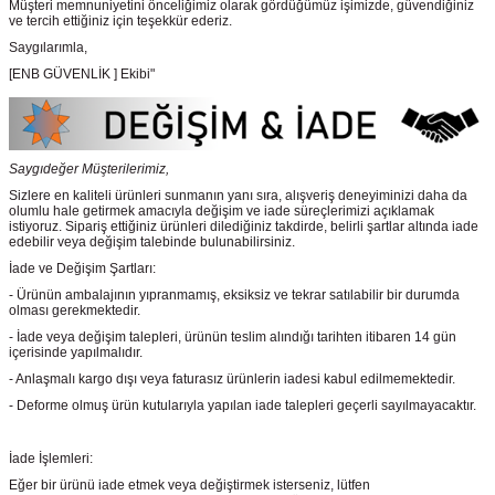
Müşteri memnuniyetini önceliğimiz olarak gördüğümüz işimizde, güvendiğiniz
ve tercih ettiğiniz için teşekkür ederiz.
Saygılarımla,
[ENB GÜVENLİK ] Ekibi"
Saygıdeğer Müşterilerimiz,
Sizlere en kaliteli ürünleri sunmanın yanı sıra, alışveriş deneyiminizi daha da
olumlu hale getirmek amacıyla değişim ve iade süreçlerimizi açıklamak
istiyoruz. Sipariş ettiğiniz ürünleri dilediğiniz takdirde, belirli şartlar altında iade
edebilir veya değişim talebinde bulunabilirsiniz.
İade ve Değişim Şartları:
- Ürünün ambalajının yıpranmamış, eksiksiz ve tekrar satılabilir bir durumda
olması gerekmektedir.
- İade veya değişim talepleri, ürünün teslim alındığı tarihten itibaren 14 gün
içerisinde yapılmalıdır.
- Anlaşmalı kargo dışı veya faturasız ürünlerin iadesi kabul edilmemektedir.
- Deforme olmuş ürün kutularıyla yapılan iade talepleri geçerli sayılmayacaktır.
İade İşlemleri:
Eğer bir ürünü iade etmek veya değiştirmek isterseniz, lütfen