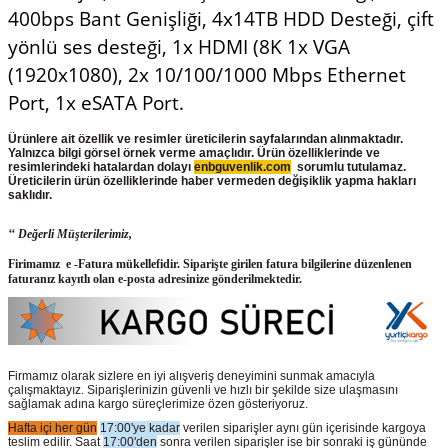
400bps Bant Genişliği, 4x14TB HDD Desteği, çift
yönlü ses desteği, 1x HDMI (8K 1x VGA
(1920x1080), 2x 10/100/1000 Mbps Ethernet
Port, 1x eSATA Port.
Ürünlere ait özellik ve resimler üreticilerin sayfalarından alınmaktadır.
Yalnızca bilgi görsel örnek verme amaçlıdır. Ürün özelliklerinde ve
resimlerindeki hatalardan dolayı
enbguvenlik.com
sorumlu tutulamaz.
Üreticilerin ürün
özelliklerinde haber vermeden değişiklik yapma hakları
saklıdır.
‘‘ Değerli Müşterilerimiz,
Firimamız e -Fatura mükellefidir. Siparişte girilen fatura bilgilerine düzenlenen
faturanız kayıtlı olan e-posta adresinize gönderilmektedir.
Firmamız olarak sizlere en iyi alışveriş deneyimini sunmak amacıyla
çalışmaktayız. Siparişlerinizin güvenli ve hızlı bir şekilde size ulaşmasını
sağlamak adına kargo süreçlerimize özen gösteriyoruz.
Hafta içi her gün
17:00'ye kadar
verilen siparişler aynı gün içerisinde kargoya
teslim edilir. Saat
17:00'den
sonra verilen siparişler ise bir sonraki iş gününde