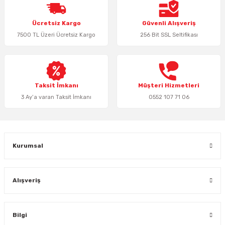
Ürün resmi kalitesiz, bozuk veya görüntülenemiyor.
Ücretsiz Kargo
Güvenli Alışveriş
Ürün açıklamasında eksik bilgiler bulunuyor.
7500 TL Üzeri Ücretsiz Kargo
256 Bit SSL Seltifikası
Ürün bilgilerinde hatalar bulunuyor.
Ürün fiyatı diğer sitelerden daha pahalı.
Bu ürüne benzer farklı alternatifler olmalı.
Taksit İmkanı
Müşteri Hizmetleri
3 Ay’a varan Taksit İmkanı
0552 107 71 06
Gönder
Kurumsal
Alışveriş
Bilgi