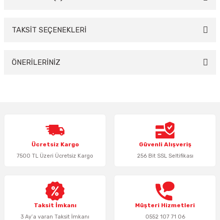
TAKSİT SEÇENEKLERİ
Bu ürüne ilk yorumu siz yapın!
Yorum Yaz
ÖNERİLERİNİZ
Bu ürünün fiyat bilgisi, resim, ürün açıklamalarında ve diğer konularda
yetersiz gördüğünüz noktaları öneri formunu kullanarak tarafımıza
iletebilirsiniz.
Görüş ve önerileriniz için teşekkür ederiz.
Ürün resmi kalitesiz, bozuk veya görüntülenemiyor.
Ücretsiz Kargo
Güvenli Alışveriş
Ürün açıklamasında eksik bilgiler bulunuyor.
7500 TL Üzeri Ücretsiz Kargo
256 Bit SSL Seltifikası
Ürün bilgilerinde hatalar bulunuyor.
Ürün fiyatı diğer sitelerden daha pahalı.
Bu ürüne benzer farklı alternatifler olmalı.
Taksit İmkanı
Müşteri Hizmetleri
3 Ay’a varan Taksit İmkanı
0552 107 71 06