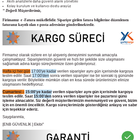
Akıllı analizlerle daha güvenli alarm yönetimi
Kolay kurulum ve kullanıcı dostu arayüz
‘‘ Değerli Müşterilerimiz,
Firimamız e -Fatura mükellefidir. Siparişte girilen fatura bilgilerine düzenlenen
faturanız kayıtlı olan e-posta adresinize gönderilmektedir.
Firmamız olarak sizlere en iyi alışveriş deneyimini sunmak amacıyla
çalışmaktayız. Siparişlerinizin güvenli ve hızlı bir şekilde size ulaşmasını
sağlamak adına kargo süreçlerimize özen gösteriyoruz.
Hafta içi her gün
17:00'ye kadar
verilen siparişler aynı gün içerisinde kargoya
teslim edilir. Saat
17:00'den
sonra verilen siparişler ise bir sonraki iş gününde
kargoya verilir. Böylelikle mümkün olan en kısa sürede ürünlerinizin elinize
ulaşmasını hedefliyoruz.
Cumartesi –
15:00'ye kadar
verilen siparişler aynı gün içerisinde kargoya
teslim edilir. Saat
15:00'den
sonra verilen siparişler ise pazartesi günü
işleme alınacaktır. Siz değerli müşterilerimizin memnuniyeti ve güveni, bizim
için en önemli önceliktir. Kargo süreçlerimizde gösterdiğiniz anlayış ve sabır
için teşekkür ederiz.
Saygılarımla,
[ENB GÜVENLİK ] Ekibi"