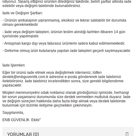
istiyoruz. Sipariş ettiğiniz ürünleri dilediğiniz takdirde, belirli şartlar altında iade
edebilir veya değişim talebinde bulunabilirsiniz.
İade ve Değişim Şartları:
- Ürünün ambalajının yıpranmamış, eksiksiz ve tekrar satılabilir bir durumda
olması gerekmektedir.
- İade veya değişim talepleri, ürünün teslim alındığı tarihten itibaren 14 gün
içerisinde yapılmalıdır.
- Anlaşmalı kargo dışı veya faturasız ürünlerin iadesi kabul edilmemektedir.
- Deforme olmuş ürün kutularıyla yapılan iade talepleri geçerli sayılmayacaktır.
İade İşlemleri:
Eğer bir ürünü iade etmek veya değiştirmek isterseniz, lütfen
destek@enbguvenlik.com.tr adresine e-posta göndererek iade talebinizi
iletebilirsiniz. İade talebiniz incelendikten sonra, size gerekli bilgilendirme
yapılacaktır.
Müşteri memnuniyetini odak noktamız olarak gördüğümüz işimizde, herhangi
bir sorun yaşamanız durumunda size destek vermekten mutluluk duyarız. İade
ve değişim süreçleri hakkında daha fazla bilgi almak veya destek talebinde
bulunmak için bizimle iletişime geçmekten çekinmeyin.
Saygılarımla,
ENB GÜVENLİK Ekibi"
YORUMLAR (0)