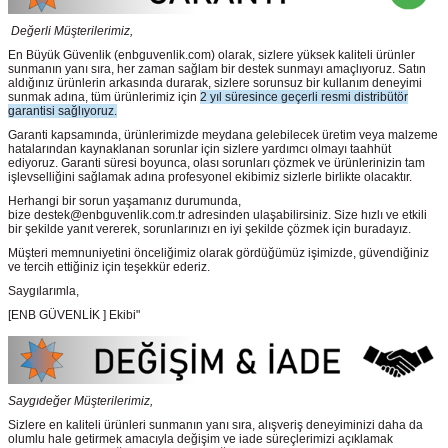
Değerli Müşterilerimiz,
En Büyük Güvenlik
(enbguvenlik.com)
olarak, sizlere yüksek kaliteli ürünler
sunmanın yanı sıra, her zaman sağlam bir destek sunmayı amaçlıyoruz. Satın
aldığınız ürünlerin arkasında durarak, sizlere sorunsuz bir kullanım deneyimi
sunmak adına, tüm ürünlerimiz için
2 yıl süresince geçerli resmi distribütör
garantisi sağlıyoruz.
Garanti kapsamında, ürünlerimizde meydana gelebilecek üretim veya malzeme
hatalarından kaynaklanan sorunlar için sizlere yardımcı olmayı taahhüt
ediyoruz. Garanti süresi boyunca, olası sorunları çözmek ve ürünlerinizin tam
işlevselliğini sağlamak adına profesyonel ekibimiz sizlerle birlikte olacaktır.
Herhangi bir sorun yaşamanız durumunda,
bize destek@enbguvenlik.com.tr adresinden ulaşabilirsiniz. Size hızlı ve etkili
bir şekilde yanıt vererek, sorunlarınızı en iyi şekilde çözmek için buradayız.
Müşteri memnuniyetini önceliğimiz olarak gördüğümüz işimizde, güvendiğiniz
ve tercih ettiğiniz için teşekkür ederiz.
Saygılarımla,
[ENB GÜVENLİK ] Ekibi"
Saygıdeğer Müşterilerimiz,
Sizlere en kaliteli ürünleri sunmanın yanı sıra, alışveriş deneyiminizi daha da
olumlu hale getirmek amacıyla değişim ve iade süreçlerimizi açıklamak