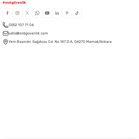
#enbgüvenlik
0552 107 71 06
satis@enbgüvenlik.com
Yeni Bayındır, Sağduyu Cd. No:147 D:A, 06270 Mamak/Ankara