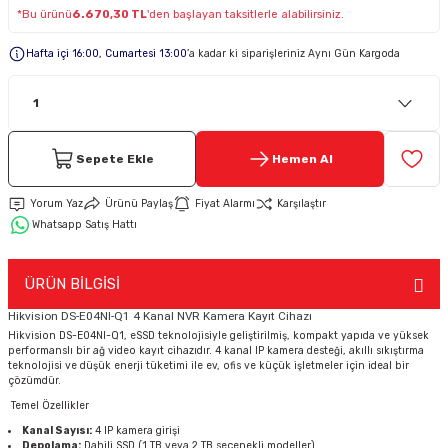
*Bu ürünü
6.670,30 TL
'den başlayan taksitlerle alabilirsiniz.
Keypad-Tuş Takımı Ürünler
Hafta içi 16:00, Cumartesi 13:00
’a kadar ki siparişleriniz Aynı Gün Kargoda
Hırsız Alarm Aksesuarlar
Sepete Ekle
Hemen Al
Yorum Yaz
Ürünü Paylaş
Fiyat Alarmı
Karşılaştır
Whatsapp Satış Hattı
ÜRÜN BİLGİSİ
Hikvision DS-E04NI-Q1 4 Kanal NVR Kamera Kayıt Cihazı
Hikvision DS-E04NI-Q1, eSSD teknolojisiyle geliştirilmiş, kompakt yapıda ve yüksek
performanslı bir ağ video kayıt cihazıdır. 4 kanal IP kamera desteği, akıllı sıkıştırma
teknolojisi ve düşük enerji tüketimi ile ev, ofis ve küçük işletmeler için ideal bir
çözümdür.
Temel Özellikler
Kanal Sayısı:
4 IP kamera girişi
Depolama:
Dahili SSD (1 TB veya 2 TB seçenekli modeller)