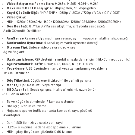
Video Sıkıştırma Formatları:
H.265+, H.265, H.264+, H.264
Maksimum Bant Genişliği:
40 Mbps gelen, 60 Mbps giden
Kayıt Çözünürlüğü:
4MP / 3MP / 1080p / UXGA / 720p / VGA / CIF / QCIF
Video Çıkışı:
HDMI: 1920×1080/60Hz, 1600×1200/60Hz, 1280×1024/60Hz, 1280×720/60Hz
Ses Desteği:
G.711u/G.711a ses sıkıştırma, çift yönlü ses desteği
Akıllı Güvenlik Özellikleri
AcuSense Kamera Uyumu:
İnsan ve araç ayrımı yapabilen akıllı analiz desteği
Senkronize Oynatma:
4 kanal eş zamanlı oynatma desteği
Stream Tipi:
Sadece video veya video + ses
Ağ ve Bağlantı
Uzaktan İzleme:
P2P desteği ile mobil cihazlardan erişim (Hik-Connect uyumlu)
Ağ Protokolleri:
TCP/IP, DHCP, DNS, DDNS, NTP, HTTPS vb.
Yedekleme:
USB üzerinden manuel veya zamanlanmış yedekleme
Fiziksel Özellikler
Güç Tüketimi:
Düşük enerji tüketimi ile verimli çalışma
Montaj Tipi:
Masaüstü veya raf tipi
SSD Avantajı:
Sessiz çalışma, hızlı veri erişimi, uzun ömür
✅ Kullanım Alanları
Ev ve küçük işletmelerde IP kamera sistemleri
Ofis içi güvenlik ve izleme
Mağaza, depo ve butik alanlarda kompakt kayıt çözümü
Avantajları
Dahili SSD ile hızlı ve sessiz veri kaydı
H.265+ sıkıştırma ile daha az depolama kullanımı
HDMI çıkışı ile yüksek çözünürlüklü izleme