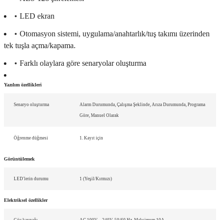
LED ekran
Otomasyon sistemi, uygulama/anahtarlık/tuş takımı üzerinden
tek tuşla açma/kapama.
Farklı olaylara göre senaryolar oluşturma
Yazılım özellikleri
Senaryo oluşturma
Alarm Durumunda, Çalışma Şeklinde, Arıza Durumunda, Programa
Göre, Manuel Olarak
Öğrenme düğmesi
1. Kayıt için
Görüntülemek
LED'lerin durumu
1 (Yeşil/Kırmızı)
Elektriksel özellikler
Güç kaynağı
AC 100V – 240V, 50/60 Hz, Maksimum 10A