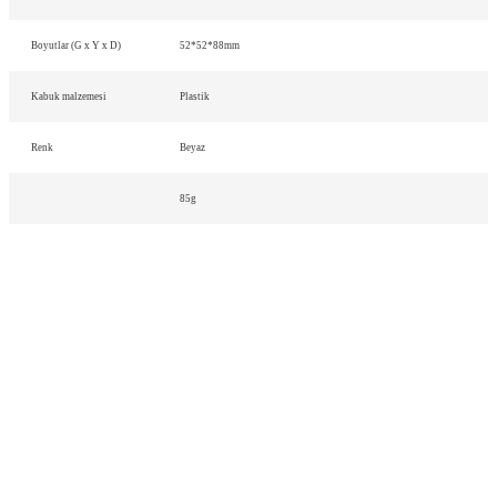
Boyutlar (G x Y x D)
52*52*88mm
Kabuk malzemesi
Plastik
Renk
Beyaz
85g