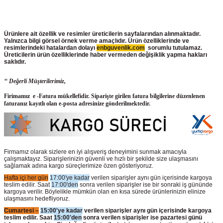
Ürünlere ait özellik ve resimler üreticilerin sayfalarından alınmaktadır.
Yalnızca bilgi görsel örnek verme amaçlıdır. Ürün özelliklerinde ve
resimlerindeki hatalardan dolayı
enbguvenlik.com
sorumlu tutulamaz.
Üreticilerin ürün
özelliklerinde haber vermeden değişiklik yapma hakları
saklıdır.
‘‘ Değerli Müşterilerimiz,
Firimamız e -Fatura mükellefidir. Siparişte girilen fatura bilgilerine düzenlenen
faturanız kayıtlı olan e-posta adresinize gönderilmektedir.
Firmamız olarak sizlere en iyi alışveriş deneyimini sunmak amacıyla
çalışmaktayız. Siparişlerinizin güvenli ve hızlı bir şekilde size ulaşmasını
sağlamak adına kargo süreçlerimize özen gösteriyoruz.
Hafta içi her gün
17:00'ye kadar
verilen siparişler aynı gün içerisinde kargoya
teslim edilir. Saat
17:00'den
sonra verilen siparişler ise bir sonraki iş gününde
kargoya verilir. Böylelikle mümkün olan en kısa sürede ürünlerinizin elinize
ulaşmasını hedefliyoruz.
Cumartesi –
15:00'ye kadar
verilen siparişler aynı gün içerisinde kargoya
teslim edilir. Saat
15:00'den
sonra verilen siparişler ise pazartesi günü