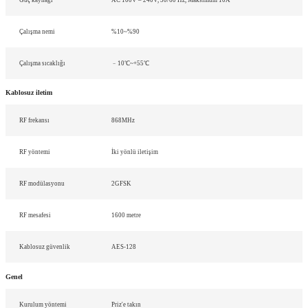
Çalışma nemi
%10~%90
Çalışma sıcaklığı
﹣10℃~+55℃
Kablosuz iletim
RF frekansı
868MHz
RF yöntemi
İki yönlü iletişim
RF modülasyonu
2GFSK
RF mesafesi
1600 metre
Kablosuz güvenlik
AES-128
Genel
Kurulum yöntemi
Priz'e takın