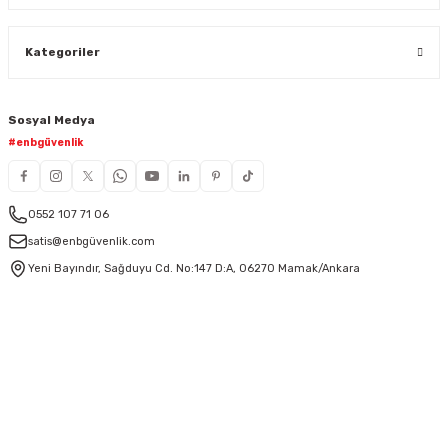
Kategoriler
Sosyal Medya
#enbgüvenlik
0552 107 71 06
satis@enbgüvenlik.com
Yeni Bayındır, Sağduyu Cd. No:147 D:A, 06270 Mamak/Ankara