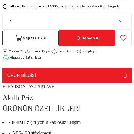
Hafta içi 16:00, Cumartesi 13:00
’a kadar ki siparişleriniz Aynı Gün Kargoda
Keypad-Tuş Takımı Ürünler
Hırsız Alarm Aksesuarlar
Sepete Ekle
Hemen Al
Yorum Yaz
Ürünü Paylaş
Fiyat Alarmı
Karşılaştır
Whatsapp Satış Hattı
ÜRÜN BİLGİSİ
HIKVISON DS-PSP1-WE
Akıllı Priz
ÜRÜNÜN ÖZELLİKLERİ
868MHz çift yönlü kablosuz iletişim
AES-128 şifrelemesi