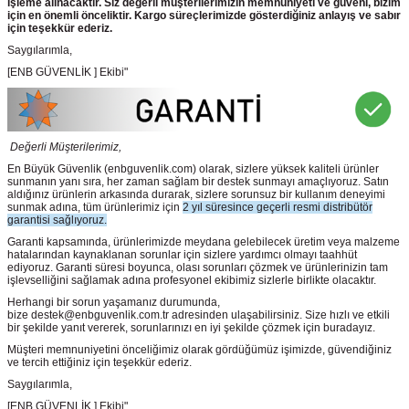
işleme alınacaktır. Siz değerli müşterilerimizin memnuniyeti ve güveni, bizim
için en önemli önceliktir. Kargo süreçlerimizde gösterdiğiniz anlayış ve sabır
için teşekkür ederiz.
Saygılarımla,
[ENB GÜVENLİK ] Ekibi"
Değerli Müşterilerimiz,
En Büyük Güvenlik
(enbguvenlik.com)
olarak, sizlere yüksek kaliteli ürünler
sunmanın yanı sıra, her zaman sağlam bir destek sunmayı amaçlıyoruz. Satın
aldığınız ürünlerin arkasında durarak, sizlere sorunsuz bir kullanım deneyimi
sunmak adına, tüm ürünlerimiz için
2 yıl süresince geçerli resmi distribütör
garantisi sağlıyoruz.
Garanti kapsamında, ürünlerimizde meydana gelebilecek üretim veya malzeme
hatalarından kaynaklanan sorunlar için sizlere yardımcı olmayı taahhüt
ediyoruz. Garanti süresi boyunca, olası sorunları çözmek ve ürünlerinizin tam
işlevselliğini sağlamak adına profesyonel ekibimiz sizlerle birlikte olacaktır.
Herhangi bir sorun yaşamanız durumunda,
bize destek@enbguvenlik.com.tr adresinden ulaşabilirsiniz. Size hızlı ve etkili
bir şekilde yanıt vererek, sorunlarınızı en iyi şekilde çözmek için buradayız.
Müşteri memnuniyetini önceliğimiz olarak gördüğümüz işimizde, güvendiğiniz
ve tercih ettiğiniz için teşekkür ederiz.
Saygılarımla,
[ENB GÜVENLİK ] Ekibi"