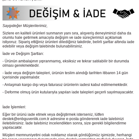
Saygıdeğer Müşterilerimiz,
Sizlere en kaliteli ürünleri sunmanın yanı sıra, alışveriş deneyiminizi daha da
olumlu hale getirmek amacıyla değişim ve iade süreçlerimizi açıklamak
istiyoruz. Sipariş ettiğiniz ürünleri dilediğiniz takdirde, belirli şartlar altında iade
edebilir veya değişim talebinde bulunabilirsiniz.
İade ve Değişim Şartları:
- Ürünün ambalajının yıpranmamış, eksiksiz ve tekrar satılabilir bir durumda
olması gerekmektedir.
- İade veya değişim talepleri, ürünün teslim alındığı tarihten itibaren 14 gün
içerisinde yapılmalıdır.
- Anlaşmalı kargo dışı veya faturasız ürünlerin iadesi kabul edilmemektedir.
- Deforme olmuş ürün kutularıyla yapılan iade talepleri geçerli sayılmayacaktır.
İade İşlemleri:
Eğer bir ürünü iade etmek veya değiştirmek isterseniz, lütfen
destek@enbguvenlik.com.tr adresine e-posta göndererek iade talebinizi
iletebilirsiniz. İade talebiniz incelendikten sonra, size gerekli bilgilendirme
yapılacaktır.
Müşteri memnuniyetini odak noktamız olarak gördüğümüz işimizde, herhangi