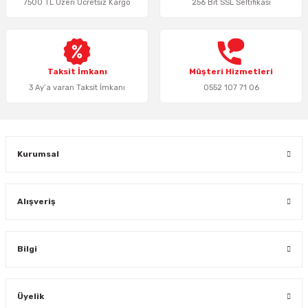
7500 TL Üzeri Ücretsiz Kargo
256 Bit SSL Seltifikası
Ürün bilgilerinde hatalar bulunuyor.
Ürün fiyatı diğer sitelerden daha pahalı.
Bu ürüne benzer farklı alternatifler olmalı.
Taksit İmkanı
Müşteri Hizmetleri
3 Ay’a varan Taksit İmkanı
0552 107 71 06
Gönder
Kurumsal
Alışveriş
Bilgi
Üyelik