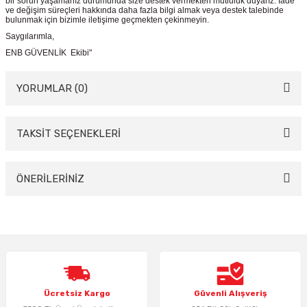
bir sorun yaşamanız durumunda size destek vermekten mutluluk duyarız. İade
ve değişim süreçleri hakkında daha fazla bilgi almak veya destek talebinde
bulunmak için bizimle iletişime geçmekten çekinmeyin.
Saygılarımla,
ENB GÜVENLİK Ekibi"
YORUMLAR (0)
TAKSİT SEÇENEKLERİ
Bu ürüne ilk yorumu siz yapın!
Yorum Yaz
ÖNERİLERİNİZ
Bu ürünün fiyat bilgisi, resim, ürün açıklamalarında ve diğer konularda
yetersiz gördüğünüz noktaları öneri formunu kullanarak tarafımıza
iletebilirsiniz.
Görüş ve önerileriniz için teşekkür ederiz.
Ürün resmi kalitesiz, bozuk veya görüntülenemiyor.
Ücretsiz Kargo
Güvenli Alışveriş
Ürün açıklamasında eksik bilgiler bulunuyor.