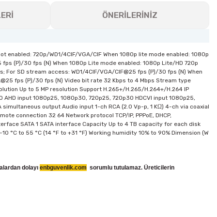
ERİ
ÖNERİLERİNİZ
ot enabled: 720p/WD1/4CIF/VGA/CIF When 1080p lite mode enabled: 1080p
fps (P)/30 fps (N) When 1080p Lite mode enabled: 1080p Lite/HD 720p
s; For SD stream access: WD1/4CIF/VGA/CIF@25 fps (P)/30 fps (N) When
5 fps (P)/30 fps (N) Video bit rate 32 Kbps to 4 Mbps Stream type
solution Up to 5 MP resolution Support H.265+/H.265/H.264+/H.264 IP
p30 AHD input 1080p25, 1080p30, 720p25, 720p30 HDCVI input 1080p25,
multaneous output Audio input 1-ch RCA (2.0 Vp-p, 1 KΩ) 4-ch via coaxial
emote connection 32 64 Network protocol TCP/IP, PPPoE, DHCP,
terface SATA 1 SATA interface Capacity Up to 4 TB capacity for each disk
-10 °C to 55 °C (14 °F to +31 °F) Working humidity 10% to 90% Dimension (W
talardan dolayı
enbguvenlik.com
sorumlu tutulamaz. Üreticilerin