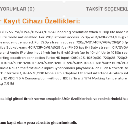
YORUMLAR (0)
TAKSİT SEÇENEKL
Kayıt Cihazı Özellikleri:
/H.265 Pro/H.265/H.264+/H.264 Encoding resolution When 1080p lite mode n
Lite mode not enabled: For 720p stream access: 720p/WD1/4CIF/VGA/CIF@25 
ite mode not enabled: For 720p stream access: 720p/WD1/4CIF/VGA/CIF@15 fp
ps Sub-stream: 4CIF/CIF/QVGA@25 fps (P)/30 fps (N) Sub-stream: CIF/QVGA@2
 and Audio IP video input 1-ch (up to 5-ch) 2-ch (up to 10-ch) Up to 1080p re
pporting coaxitron connection Turbo HD input 1080p25, 1080p30, 720p25, 720
 1080/60Hz, 1280 × 1024/60Hz, 1280 × 720/60Hz, 1024 × 768/60Hz HDMI/VGA si
y audio Reuse the first audio input Synchronous playback 4-ch 8-ch Network R
 interface 1, RJ45 10/100 Mbps self-adaptive Ethernet interface Auxiliary in
ly 12 VDC, 1.5 A Consumption (without HDD) ≤ 16 W ≤ 17 W Working temperature 
 (1.8 lb)
nızca bilgi görsel örnek verme amaçlıdır. Ürün özelliklerinde ve resimlerindeki ha
ranız kayıtlı olan e-posta adresinize gönderilmektedir.