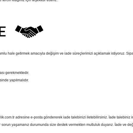
rcih ettiğiniz için teşekkür ederiz.
mlu hale getirmek amacıyla değişim ve iade süreçlerimizi açıklamak istiyoruz. Sipariş e
ması gerekmektedir.
sinde yapılmalıdır.
com.tr adresine e-posta göndererek iade talebinizi iletebilirsiniz. İade talebiniz in
 sorun yaşamanız durumunda size destek vermekten mutluluk duyarız. İade ve deği