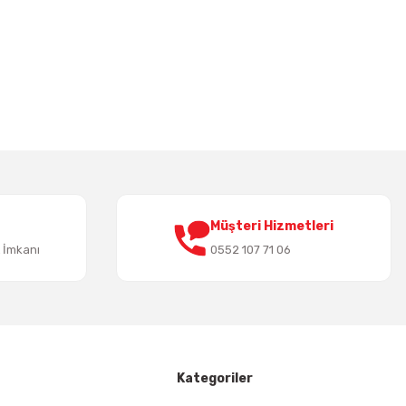
irsiniz.
Müşteri Hizmetleri
t İmkanı
0552 107 71 06
Kategoriler