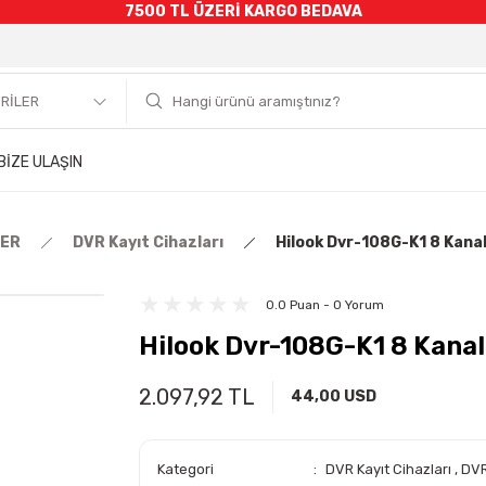
7500 TL ÜZERİ KARGO BEDAVA
BİZE ULAŞIN
LER
DVR Kayıt Cihazları
Hilook Dvr-108G-K1 8 Kanal
0.0 Puan - 0 Yorum
Hilook Dvr-108G-K1 8 Kanal
2.097,92 TL
44,00 USD
Kategori
DVR Kayıt Cihazları
,
DVR