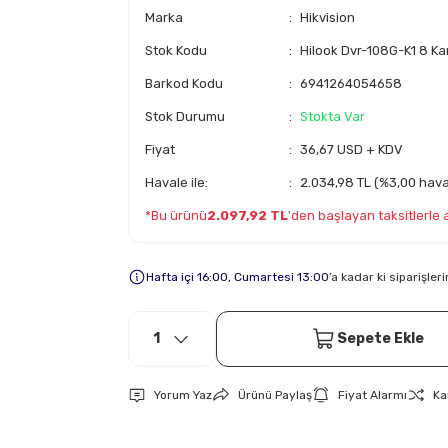
Marka
Hikvision
Stok Kodu
Hilook Dvr-108G-K1 8 Kan
Barkod Kodu
6941264054658
Stok Durumu
Stokta Var
Fiyat
36,67 USD + KDV
Havale ile:
2.034,98 TL (%3,00 haval
*Bu ürünü
2.097,92 TL
'den başlayan taksitlerle al
Hafta içi 16:00, Cumartesi 13:00
’a kadar ki siparişle
Sepete Ekle
Yorum Yaz
Ürünü Paylaş
Fiyat Alarmı
Ka