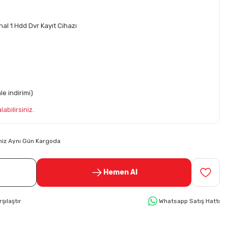
al 1 Hdd Dvr Kayıt Cihazı
e indirimi)
abilirsiniz.
riniz Aynı Gün Kargoda
Hemen Al
rşılaştır
Whatsapp Satış Hattı