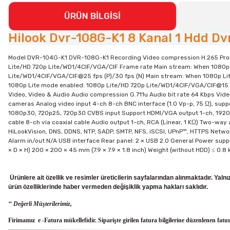
ÜRÜN BİLGİSİ
Hilook Dvr-108G-K1 8 Kanal 1 Hdd Dvr 
Model DVR-104G-K1 DVR-108G-K1 Recording Video compression H.265 Pro+
Lite/HD 720p Lite/WD1/4CIF/VGA/CIF Frame rate Main stream: When 1080p 
Lite/WD1/4CIF/VGA/CIF@25 fps (P)/30 fps (N) Main stream: When 1080p L
1080p Lite mode enabled: 1080p Lite/HD 720p Lite/WD1/4CIF/VGA/CIF@15 f
Video, Video & Audio Audio compression G.711u Audio bit rate 64 Kbps Video
cameras Analog video input 4-ch 8-ch BNC interface (1.0 Vp-p, 75 Ω), su
1080p30, 720p25, 720p30 CVBS input Support HDMI/VGA output 1-ch, 1920 ×
cable 8-ch via coaxial cable Audio output 1-ch, RCA (Linear, 1 KΩ) Two-wa
HiLookVision, DNS, DDNS, NTP, SADP, SMTP, NFS, iSCSI, UPnP™, HTTPS Network
Alarm in/out N/A USB interface Rear panel: 2 × USB 2.0 General Power supp
× D × H) 200 × 200 × 45 mm (7.9 × 7.9 × 1.8 inch) Weight (without HDD) ≤ 0.8 kg
Ürünlere ait özellik ve resimler üreticilerin sayfalarından alınmaktadır. Yal
ürün
özelliklerinde haber vermeden değişiklik yapma hakları saklıdır.
‘‘ Değerli Müşterilerimiz,
Firimamız e -Fatura mükellefidir. Siparişte girilen fatura bilgilerine düzenlenen fatu