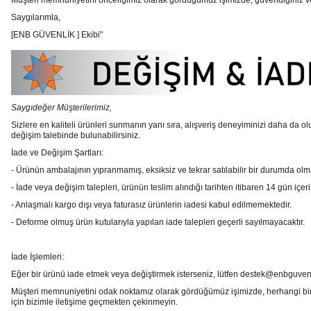
Müşteri memnuniyetini önceliğimiz olarak gördüğümüz işimizde, güvendiğiniz ve te
Saygılarımla,
[ENB GÜVENLİK ] Ekibi"
Saygıdeğer Müşterilerimiz,
Sizlere en kaliteli ürünleri sunmanın yanı sıra, alışveriş deneyiminizi daha da olu
değişim talebinde bulunabilirsiniz.
İade ve Değişim Şartları:
- Ürünün ambalajının yıpranmamış, eksiksiz ve tekrar satılabilir bir durumda ol
- İade veya değişim talepleri, ürünün teslim alındığı tarihten itibaren 14 gün içeri
- Anlaşmalı kargo dışı veya faturasız ürünlerin iadesi kabul edilmemektedir.
- Deforme olmuş ürün kutularıyla yapılan iade talepleri geçerli sayılmayacaktır.
İade İşlemleri:
Eğer bir ürünü iade etmek veya değiştirmek isterseniz, lütfen destek@enbguvenlik.
Müşteri memnuniyetini odak noktamız olarak gördüğümüz işimizde, herhangi bir
için bizimle iletişime geçmekten çekinmeyin.