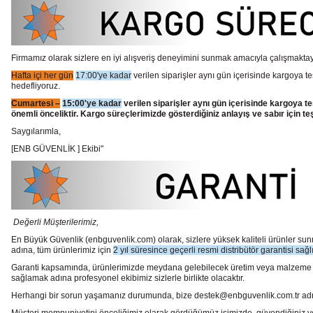
Firmamız olarak sizlere en iyi alışveriş deneyimini sunmak amacıyla çalışmaktayı
Hafta içi her gün
17:00'ye kadar
verilen siparişler aynı gün içerisinde kargoya te
hedefliyoruz.
Cumartesi –
15:00'ye kadar
verilen siparişler aynı gün içerisinde kargoya te
önemli önceliktir. Kargo süreçlerimizde gösterdiğiniz anlayış ve sabır için te
Saygılarımla,
[ENB GÜVENLİK ] Ekibi"
Değerli Müşterilerimiz,
En Büyük Güvenlik
(enbguvenlik.com)
olarak, sizlere yüksek kaliteli ürünler 
adına, tüm ürünlerimiz için
2 yıl süresince geçerli resmi distribütör garantisi sağl
Garanti kapsamında, ürünlerimizde meydana gelebilecek üretim veya malzeme hata
sağlamak adına profesyonel ekibimiz sizlerle birlikte olacaktır.
Herhangi bir sorun yaşamanız durumunda, bize destek@enbguvenlik.com.tr adresinde