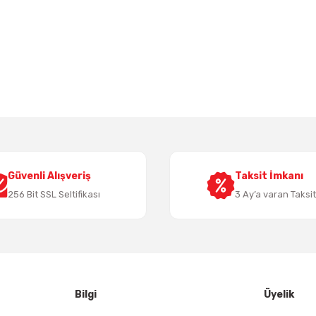
 yetersiz gördüğünüz noktaları öneri formunu kullanarak tarafımıza iletebil
Bu ürüne ilk yorumu siz yapın!
Yorum Yaz
Güvenli Alışveriş
Taksit İmkanı
256 Bit SSL Seltifikası
3 Ay’a varan Taksi
Gönder
Bilgi
Üyelik