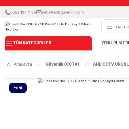
0552 107 71 06
satis@enbgüvenlik.com
TÜM KATEGORİLER
YENİ ÜRÜNLER
Anasayfa
Güvenlik (CCTV)
AHD CCTV ÜRÜN
YENİ