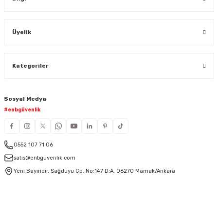
Üyelik
Kategoriler
Sosyal Medya
#enbgüvenlik
0552 107 71 06
satis@enbgüvenlik.com
Yeni Bayındır, Sağduyu Cd. No:147 D:A, 06270 Mamak/Ankara