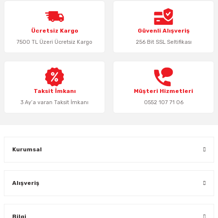
Ürün resmi kalitesiz, bozuk veya görüntülenemiyor.
Ücretsiz Kargo
Güvenli Alışveriş
Ürün açıklamasında eksik bilgiler bulunuyor.
7500 TL Üzeri Ücretsiz Kargo
256 Bit SSL Seltifikası
Ürün bilgilerinde hatalar bulunuyor.
Ürün fiyatı diğer sitelerden daha pahalı.
Bu ürüne benzer farklı alternatifler olmalı.
Taksit İmkanı
Müşteri Hizmetleri
3 Ay’a varan Taksit İmkanı
0552 107 71 06
Gönder
Kurumsal
Alışveriş
Bilgi