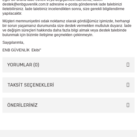
destek@enbguvenlik.com.tr adresine e-posta göndererek iade talebinizi
iletebilirsiniz. İade talebiniz incelendikten sonra, size gerekli bilgilendirme
yapılacaktır.
Müşteri memnuniyetini odak noktamız olarak gördüğümüz işimizde, herhangi
bir sorun yaşamanız durumunda size destek vermekten mutluluk duyarız. İade
ve değişim süreçleri hakkında daha fazla bilgi almak veya destek talebinde
bulunmak için bizimle iletişime geçmekten çekinmeyin.
Saygılarımla,
ENB GÜVENLİK Ekibi"
YORUMLAR (0)
TAKSİT SEÇENEKLERİ
Bu ürüne ilk yorumu siz yapın!
Yorum Yaz
ÖNERİLERİNİZ
Bu ürünün fiyat bilgisi, resim, ürün açıklamalarında ve diğer konularda
yetersiz gördüğünüz noktaları öneri formunu kullanarak tarafımıza
iletebilirsiniz.
Görüş ve önerileriniz için teşekkür ederiz.