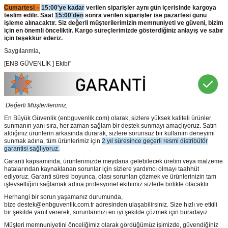
Cumartesi –
15:00'ye kadar
verilen siparişler aynı gün içerisinde kargoya
teslim edilir. Saat
15:00'den
sonra verilen siparişler ise pazartesi günü
işleme alınacaktır. Siz değerli müşterilerimizin memnuniyeti ve güveni, bizim
için en önemli önceliktir. Kargo süreçlerimizde gösterdiğiniz anlayış ve sabır
için teşekkür ederiz.
Saygılarımla,
[ENB GÜVENLİK ] Ekibi"
Değerli Müşterilerimiz,
En Büyük Güvenlik
(enbguvenlik.com)
olarak, sizlere yüksek kaliteli ürünler
sunmanın yanı sıra, her zaman sağlam bir destek sunmayı amaçlıyoruz. Satın
aldığınız ürünlerin arkasında durarak, sizlere sorunsuz bir kullanım deneyimi
sunmak adına, tüm ürünlerimiz için
2 yıl süresince geçerli resmi distribütör
garantisi sağlıyoruz.
Garanti kapsamında, ürünlerimizde meydana gelebilecek üretim veya malzeme
hatalarından kaynaklanan sorunlar için sizlere yardımcı olmayı taahhüt
ediyoruz. Garanti süresi boyunca, olası sorunları çözmek ve ürünlerinizin tam
işlevselliğini sağlamak adına profesyonel ekibimiz sizlerle birlikte olacaktır.
Herhangi bir sorun yaşamanız durumunda,
bize destek@enbguvenlik.com.tr adresinden ulaşabilirsiniz. Size hızlı ve etkili
bir şekilde yanıt vererek, sorunlarınızı en iyi şekilde çözmek için buradayız.
Müşteri memnuniyetini önceliğimiz olarak gördüğümüz işimizde, güvendiğiniz