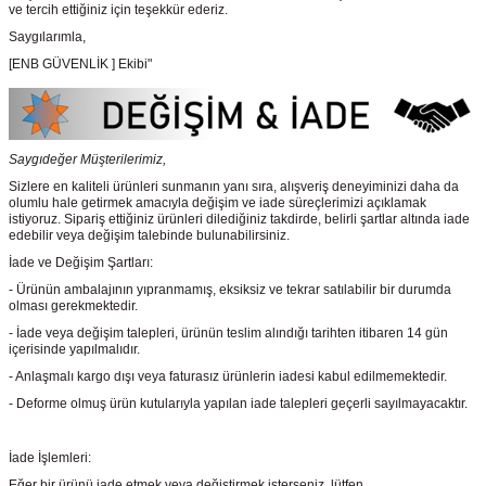
ve tercih ettiğiniz için teşekkür ederiz.
Saygılarımla,
[ENB GÜVENLİK ] Ekibi"
Saygıdeğer Müşterilerimiz,
Sizlere en kaliteli ürünleri sunmanın yanı sıra, alışveriş deneyiminizi daha da
olumlu hale getirmek amacıyla değişim ve iade süreçlerimizi açıklamak
istiyoruz. Sipariş ettiğiniz ürünleri dilediğiniz takdirde, belirli şartlar altında iade
edebilir veya değişim talebinde bulunabilirsiniz.
İade ve Değişim Şartları:
- Ürünün ambalajının yıpranmamış, eksiksiz ve tekrar satılabilir bir durumda
olması gerekmektedir.
- İade veya değişim talepleri, ürünün teslim alındığı tarihten itibaren 14 gün
içerisinde yapılmalıdır.
- Anlaşmalı kargo dışı veya faturasız ürünlerin iadesi kabul edilmemektedir.
- Deforme olmuş ürün kutularıyla yapılan iade talepleri geçerli sayılmayacaktır.
İade İşlemleri:
Eğer bir ürünü iade etmek veya değiştirmek isterseniz, lütfen