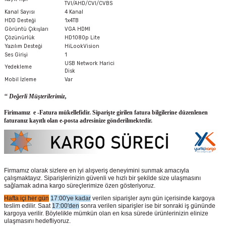
TVI/AHD/CVI/CVBS
Kanal Sayısı
4 Kanal
HDD Desteği
1x4TB
Görüntü Çıkışları
VGA HDMI
Çözünürlük
HD1080p Lite
Yazılım Desteği
HiLookVision
Ses Girişi
1
USB Network Harici
Yedekleme
Disk
Mobil İzleme
Var
‘‘ Değerli Müşterilerimiz,
Firimamız e -Fatura mükellefidir. Siparişte girilen fatura bilgilerine düzenlenen
faturanız kayıtlı olan e-posta adresinize gönderilmektedir.
Firmamız olarak sizlere en iyi alışveriş deneyimini sunmak amacıyla
çalışmaktayız. Siparişlerinizin güvenli ve hızlı bir şekilde size ulaşmasını
sağlamak adına kargo süreçlerimize özen gösteriyoruz.
Hafta içi her gün
17:00'ye kadar
verilen siparişler aynı gün içerisinde kargoya
teslim edilir. Saat
17:00'den
sonra verilen siparişler ise bir sonraki iş gününde
kargoya verilir. Böylelikle mümkün olan en kısa sürede ürünlerinizin elinize
ulaşmasını hedefliyoruz.