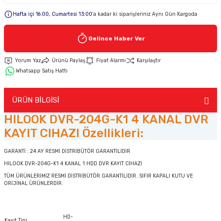
Hafta içi 16:00, Cumartesi 13:00
’a kadar ki siparişleriniz Aynı Gün Kargoda
Keypad-Tuş Takımı Ürünler
Gelince Haber Ver
Hırsız Alarm Aksesuarlar
Yorum Yaz
Ürünü Paylaş
Fiyat Alarmı
Karşılaştır
Whatsapp Satış Hattı
ÜRÜN BİLGİSİ
HILOOK DVR-204G-K1 4 KANAL DVR
KAYIT CIHAZI Özellikleri:
GARANTİ : 24 AY RESMİ DİSTRİBÜTÖR GARANTİLİDİR
HILOOK DVR-204G-K1 4 KANAL 1 HDD DVR KAYIT CİHAZI
TÜM ÜRÜNLERİMİZ RESMİ DİSTRİBÜTÖR GARANTİLİDİR. SIFIR KAPALI KUTU VE
ORİJİNAL ÜRÜNLERDİR.
HD-
Kayıt Tipi