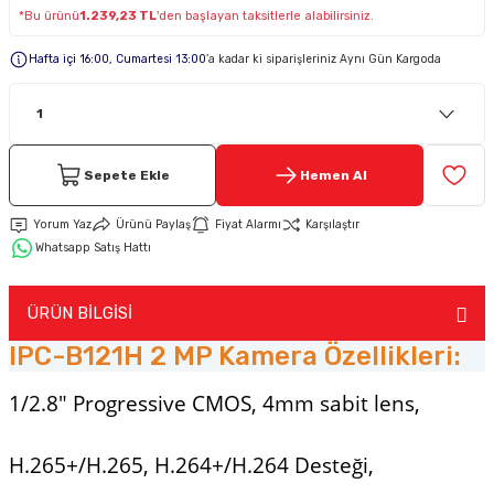
*Bu ürünü
1.239,23 TL
'den başlayan taksitlerle alabilirsiniz.
Keypad-Tuş Takımı Ürünler
Hafta içi 16:00, Cumartesi 13:00
’a kadar ki siparişleriniz Aynı Gün Kargoda
Hırsız Alarm Aksesuarlar
Sepete Ekle
Hemen Al
Yorum Yaz
Ürünü Paylaş
Fiyat Alarmı
Karşılaştır
Whatsapp Satış Hattı
ÜRÜN BİLGİSİ
IPC-B121H 2 MP Kamera Özellikleri:
1/2.8" Progressive CMOS, 4mm sabit lens,
H.265+/H.265, H.264+/H.264 Desteği,