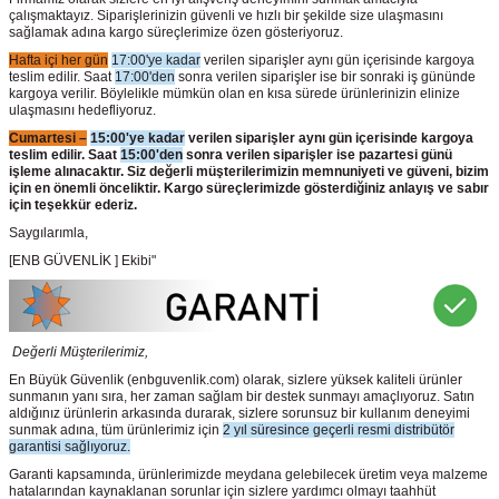
çalışmaktayız. Siparişlerinizin güvenli ve hızlı bir şekilde size ulaşmasını
sağlamak adına kargo süreçlerimize özen gösteriyoruz.
Hafta içi her gün
17:00'ye kadar
verilen siparişler aynı gün içerisinde kargoya
teslim edilir. Saat
17:00'den
sonra verilen siparişler ise bir sonraki iş gününde
kargoya verilir. Böylelikle mümkün olan en kısa sürede ürünlerinizin elinize
ulaşmasını hedefliyoruz.
Cumartesi –
15:00'ye kadar
verilen siparişler aynı gün içerisinde kargoya
teslim edilir. Saat
15:00'den
sonra verilen siparişler ise pazartesi günü
işleme alınacaktır. Siz değerli müşterilerimizin memnuniyeti ve güveni, bizim
için en önemli önceliktir. Kargo süreçlerimizde gösterdiğiniz anlayış ve sabır
için teşekkür ederiz.
Saygılarımla,
[ENB GÜVENLİK ] Ekibi"
Değerli Müşterilerimiz,
En Büyük Güvenlik
(enbguvenlik.com)
olarak, sizlere yüksek kaliteli ürünler
sunmanın yanı sıra, her zaman sağlam bir destek sunmayı amaçlıyoruz. Satın
aldığınız ürünlerin arkasında durarak, sizlere sorunsuz bir kullanım deneyimi
sunmak adına, tüm ürünlerimiz için
2 yıl süresince geçerli resmi distribütör
garantisi sağlıyoruz.
Garanti kapsamında, ürünlerimizde meydana gelebilecek üretim veya malzeme
hatalarından kaynaklanan sorunlar için sizlere yardımcı olmayı taahhüt