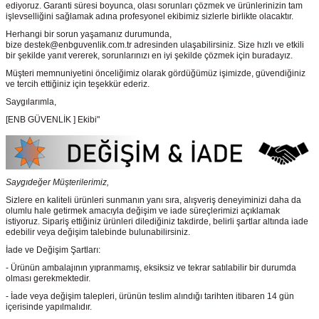
ediyoruz. Garanti süresi boyunca, olası sorunları çözmek ve ürünlerinizin tam
işlevselliğini sağlamak adına profesyonel ekibimiz sizlerle birlikte olacaktır.
Herhangi bir sorun yaşamanız durumunda,
bize destek@enbguvenlik.com.tr adresinden ulaşabilirsiniz. Size hızlı ve etkili
bir şekilde yanıt vererek, sorunlarınızı en iyi şekilde çözmek için buradayız.
Müşteri memnuniyetini önceliğimiz olarak gördüğümüz işimizde, güvendiğiniz
ve tercih ettiğiniz için teşekkür ederiz.
Saygılarımla,
[ENB GÜVENLİK ] Ekibi"
Saygıdeğer Müşterilerimiz,
Sizlere en kaliteli ürünleri sunmanın yanı sıra, alışveriş deneyiminizi daha da
olumlu hale getirmek amacıyla değişim ve iade süreçlerimizi açıklamak
istiyoruz. Sipariş ettiğiniz ürünleri dilediğiniz takdirde, belirli şartlar altında iade
edebilir veya değişim talebinde bulunabilirsiniz.
İade ve Değişim Şartları:
- Ürünün ambalajının yıpranmamış, eksiksiz ve tekrar satılabilir bir durumda
olması gerekmektedir.
- İade veya değişim talepleri, ürünün teslim alındığı tarihten itibaren 14 gün
içerisinde yapılmalıdır.