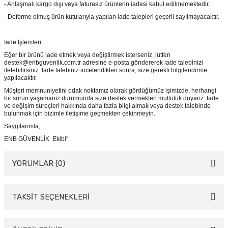
- Anlaşmalı kargo dışı veya faturasız ürünlerin iadesi kabul edilmemektedir.
- Deforme olmuş ürün kutularıyla yapılan iade talepleri geçerli sayılmayacaktır.
İade İşlemleri:
Eğer bir ürünü iade etmek veya değiştirmek isterseniz, lütfen
destek@enbguvenlik.com.tr adresine e-posta göndererek iade talebinizi
iletebilirsiniz. İade talebiniz incelendikten sonra, size gerekli bilgilendirme
yapılacaktır.
Müşteri memnuniyetini odak noktamız olarak gördüğümüz işimizde, herhangi
bir sorun yaşamanız durumunda size destek vermekten mutluluk duyarız. İade
ve değişim süreçleri hakkında daha fazla bilgi almak veya destek talebinde
bulunmak için bizimle iletişime geçmekten çekinmeyin.
Saygılarımla,
ENB GÜVENLİK Ekibi"
YORUMLAR (0)
TAKSİT SEÇENEKLERİ
Bu ürüne ilk yorumu siz yapın!
Yorum Yaz