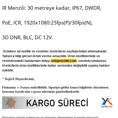
IR Menzili: 30 metreye kadar, IP67, DWDR,
PoE, ICR, 1920x1080:25fps(P)/30fps(N),
3D DNR, BLC, DC 12V.
Ürünlere ait özellik ve resimler üreticilerin sayfalarından alınmaktadır.
Yalnızca bilgi görsel örnek verme amaçlıdır. Ürün özelliklerinde ve
resimlerindeki hatalardan dolayı
enbguvenlik.com
sorumlu tutulamaz.
Üreticilerin ürün
özelliklerinde haber vermeden değişiklik yapma hakları
saklıdır.
‘‘ Değerli Müşterilerimiz,
Firimamız e -Fatura mükellefidir. Siparişte girilen fatura bilgilerine düzenlenen
faturanız kayıtlı olan e-posta adresinize gönderilmektedir.
Firmamız olarak sizlere en iyi alışveriş deneyimini sunmak amacıyla