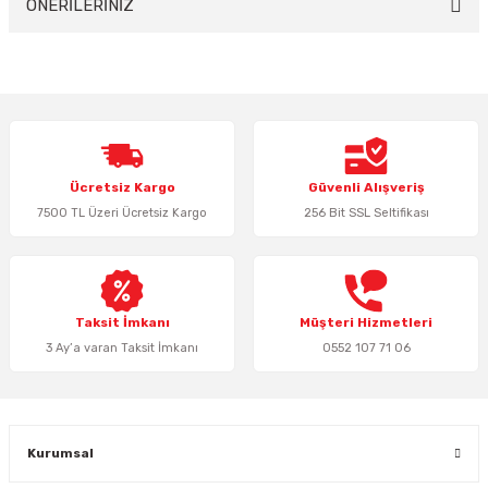
ÖNERİLERİNİZ
Bu ürünün fiyat bilgisi, resim, ürün açıklamalarında ve diğer konularda
yetersiz gördüğünüz noktaları öneri formunu kullanarak tarafımıza
iletebilirsiniz.
Görüş ve önerileriniz için teşekkür ederiz.
Ürün resmi kalitesiz, bozuk veya görüntülenemiyor.
Ücretsiz Kargo
Güvenli Alışveriş
Ürün açıklamasında eksik bilgiler bulunuyor.
7500 TL Üzeri Ücretsiz Kargo
256 Bit SSL Seltifikası
Ürün bilgilerinde hatalar bulunuyor.
Ürün fiyatı diğer sitelerden daha pahalı.
Bu ürüne benzer farklı alternatifler olmalı.
Taksit İmkanı
Müşteri Hizmetleri
3 Ay’a varan Taksit İmkanı
0552 107 71 06
Gönder
Kurumsal