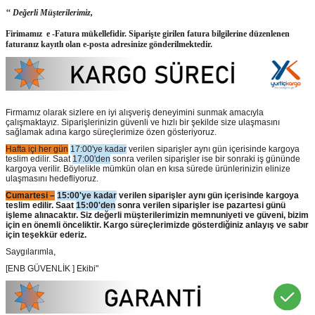
‘‘ Değerli Müşterilerimiz,
Firimamız e -Fatura mükellefidir. Siparişte girilen fatura bilgilerine düzenlenen
faturanız kayıtlı olan e-posta adresinize gönderilmektedir.
Firmamız olarak sizlere en iyi alışveriş deneyimini sunmak amacıyla
çalışmaktayız. Siparişlerinizin güvenli ve hızlı bir şekilde size ulaşmasını
sağlamak adına kargo süreçlerimize özen gösteriyoruz.
Hafta içi her gün
17:00'ye kadar
verilen siparişler aynı gün içerisinde kargoya
teslim edilir. Saat
17:00'den
sonra verilen siparişler ise bir sonraki iş gününde
kargoya verilir. Böylelikle mümkün olan en kısa sürede ürünlerinizin elinize
ulaşmasını hedefliyoruz.
Cumartesi –
15:00'ye kadar
verilen siparişler aynı gün içerisinde kargoya
teslim edilir. Saat
15:00'den
sonra verilen siparişler ise pazartesi günü
işleme alınacaktır. Siz değerli müşterilerimizin memnuniyeti ve güveni, bizim
için en önemli önceliktir. Kargo süreçlerimizde gösterdiğiniz anlayış ve sabır
için teşekkür ederiz.
Saygılarımla,
[ENB GÜVENLİK ] Ekibi"