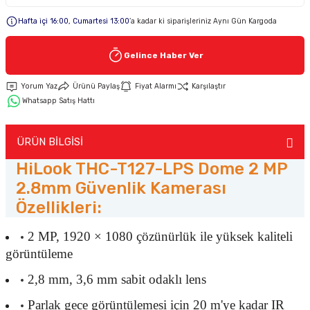
Hafta içi 16:00, Cumartesi 13:00
’a kadar ki siparişleriniz Aynı Gün Kargoda
Keypad-Tuş Takımı Ürünler
Gelince Haber Ver
Hırsız Alarm Aksesuarlar
Yorum Yaz
Ürünü Paylaş
Fiyat Alarmı
Karşılaştır
Whatsapp Satış Hattı
ÜRÜN BİLGİSİ
HiLook THC-T127-LPS Dome 2 MP
2.8mm Güvenlik Kamerası
Özellikleri:
2 MP, 1920 × 1080 çözünürlük ile yüksek kaliteli
görüntüleme
2,8 mm, 3,6 mm sabit odaklı lens
Parlak gece görüntülemesi için 20 m'ye kadar IR