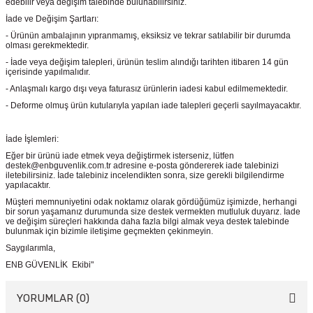
edebilir veya değişim talebinde bulunabilirsiniz.
İade ve Değişim Şartları:
- Ürünün ambalajının yıpranmamış, eksiksiz ve tekrar satılabilir bir durumda
olması gerekmektedir.
- İade veya değişim talepleri, ürünün teslim alındığı tarihten itibaren 14 gün
içerisinde yapılmalıdır.
- Anlaşmalı kargo dışı veya faturasız ürünlerin iadesi kabul edilmemektedir.
- Deforme olmuş ürün kutularıyla yapılan iade talepleri geçerli sayılmayacaktır.
İade İşlemleri:
Eğer bir ürünü iade etmek veya değiştirmek isterseniz, lütfen
destek@enbguvenlik.com.tr adresine e-posta göndererek iade talebinizi
iletebilirsiniz. İade talebiniz incelendikten sonra, size gerekli bilgilendirme
yapılacaktır.
Müşteri memnuniyetini odak noktamız olarak gördüğümüz işimizde, herhangi
bir sorun yaşamanız durumunda size destek vermekten mutluluk duyarız. İade
ve değişim süreçleri hakkında daha fazla bilgi almak veya destek talebinde
bulunmak için bizimle iletişime geçmekten çekinmeyin.
Saygılarımla,
ENB GÜVENLİK Ekibi"
YORUMLAR (0)