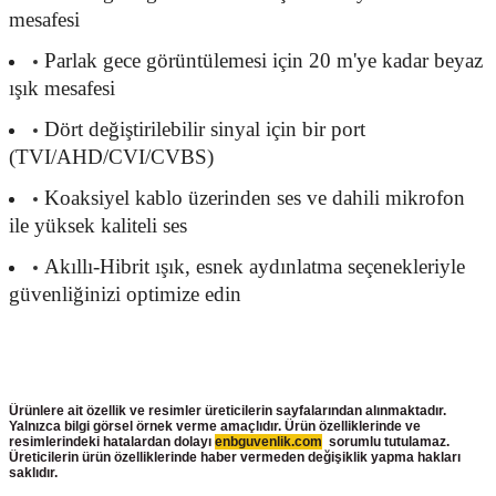
mesafesi
Parlak gece görüntülemesi için 20 m'ye kadar beyaz
ışık mesafesi
Dört değiştirilebilir sinyal için bir port
(TVI/AHD/CVI/CVBS)
Koaksiyel kablo üzerinden ses ve dahili mikrofon
ile yüksek kaliteli ses
Akıllı-Hibrit ışık, esnek aydınlatma seçenekleriyle
güvenliğinizi optimize edin
Ürünlere ait özellik ve resimler üreticilerin sayfalarından alınmaktadır.
Yalnızca bilgi görsel örnek verme amaçlıdır. Ürün özelliklerinde ve
resimlerindeki hatalardan dolayı
enbguvenlik.com
sorumlu tutulamaz.
Üreticilerin ürün
özelliklerinde haber vermeden değişiklik yapma hakları
saklıdır.