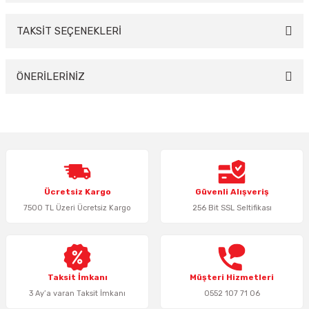
TAKSİT SEÇENEKLERİ
Bu ürüne ilk yorumu siz yapın!
Yorum Yaz
ÖNERİLERİNİZ
Bu ürünün fiyat bilgisi, resim, ürün açıklamalarında ve diğer konularda
yetersiz gördüğünüz noktaları öneri formunu kullanarak tarafımıza
iletebilirsiniz.
Görüş ve önerileriniz için teşekkür ederiz.
Ürün resmi kalitesiz, bozuk veya görüntülenemiyor.
Ücretsiz Kargo
Güvenli Alışveriş
Ürün açıklamasında eksik bilgiler bulunuyor.
7500 TL Üzeri Ücretsiz Kargo
256 Bit SSL Seltifikası
Ürün bilgilerinde hatalar bulunuyor.
Ürün fiyatı diğer sitelerden daha pahalı.
Bu ürüne benzer farklı alternatifler olmalı.
Taksit İmkanı
Müşteri Hizmetleri
3 Ay’a varan Taksit İmkanı
0552 107 71 06