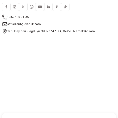
0552 107 71 06
satis@enbgüvenlik.com
Yeni Bayındır, Sağduyu Cd. No:147 D:A, 06270 Mamak/Ankara