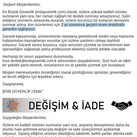
Değerli Müşterilerimiz,
En Büyük Güvenlik
(enbguvenlik.com)
olarak, sizlere yüksek kaliteli ürünler
sunmanın yanı sıra, her zaman sağlam bir destek sunmayı amaçlıyoruz. Satın
aldığınız ürünlerin arkasında durarak, sizlere sorunsuz bir kullanım deneyimi
sunmak adına, tüm ürünlerimiz için
2 yıl süresince geçerli resmi distribütör
garantisi sağlıyoruz.
Garanti kapsamında, ürünlerimizde meydana gelebilecek üretim veya malzeme
hatalarından kaynaklanan sorunlar için sizlere yardımcı olmayı taahhüt
ediyoruz. Garanti süresi boyunca, olası sorunları çözmek ve ürünlerinizin tam
işlevselliğini sağlamak adına profesyonel ekibimiz sizlerle birlikte olacaktır.
Herhangi bir sorun yaşamanız durumunda,
bize destek@enbguvenlik.com.tr adresinden ulaşabilirsiniz. Size hızlı ve etkili
bir şekilde yanıt vererek, sorunlarınızı en iyi şekilde çözmek için buradayız.
Müşteri memnuniyetini önceliğimiz olarak gördüğümüz işimizde, güvendiğiniz
ve tercih ettiğiniz için teşekkür ederiz.
Saygılarımla,
[ENB GÜVENLİK ] Ekibi"
Saygıdeğer Müşterilerimiz,
Sizlere en kaliteli ürünleri sunmanın yanı sıra, alışveriş deneyiminizi daha da
olumlu hale getirmek amacıyla değişim ve iade süreçlerimizi açıklamak
istiyoruz. Sipariş ettiğiniz ürünleri dilediğiniz takdirde, belirli şartlar altında iade