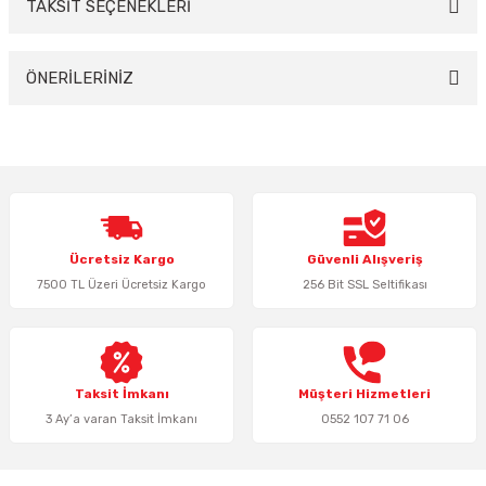
TAKSİT SEÇENEKLERİ
Bu ürüne ilk yorumu siz yapın!
Yorum Yaz
ÖNERİLERİNİZ
Bu ürünün fiyat bilgisi, resim, ürün açıklamalarında ve diğer konularda
yetersiz gördüğünüz noktaları öneri formunu kullanarak tarafımıza
iletebilirsiniz.
Görüş ve önerileriniz için teşekkür ederiz.
Ürün resmi kalitesiz, bozuk veya görüntülenemiyor.
Ücretsiz Kargo
Güvenli Alışveriş
Ürün açıklamasında eksik bilgiler bulunuyor.
7500 TL Üzeri Ücretsiz Kargo
256 Bit SSL Seltifikası
Ürün bilgilerinde hatalar bulunuyor.
Ürün fiyatı diğer sitelerden daha pahalı.
Bu ürüne benzer farklı alternatifler olmalı.
Taksit İmkanı
Müşteri Hizmetleri
3 Ay’a varan Taksit İmkanı
0552 107 71 06