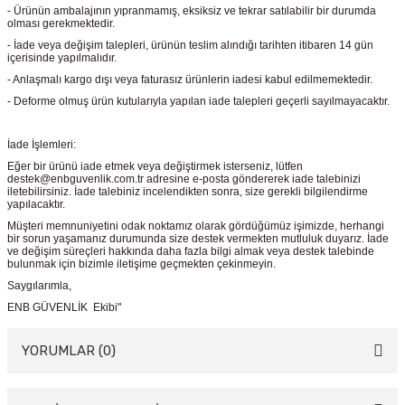
- Ürünün ambalajının yıpranmamış, eksiksiz ve tekrar satılabilir bir durumda
olması gerekmektedir.
- İade veya değişim talepleri, ürünün teslim alındığı tarihten itibaren 14 gün
içerisinde yapılmalıdır.
- Anlaşmalı kargo dışı veya faturasız ürünlerin iadesi kabul edilmemektedir.
- Deforme olmuş ürün kutularıyla yapılan iade talepleri geçerli sayılmayacaktır.
İade İşlemleri:
Eğer bir ürünü iade etmek veya değiştirmek isterseniz, lütfen
destek@enbguvenlik.com.tr adresine e-posta göndererek iade talebinizi
iletebilirsiniz. İade talebiniz incelendikten sonra, size gerekli bilgilendirme
yapılacaktır.
Müşteri memnuniyetini odak noktamız olarak gördüğümüz işimizde, herhangi
bir sorun yaşamanız durumunda size destek vermekten mutluluk duyarız. İade
ve değişim süreçleri hakkında daha fazla bilgi almak veya destek talebinde
bulunmak için bizimle iletişime geçmekten çekinmeyin.
Saygılarımla,
ENB GÜVENLİK Ekibi"
YORUMLAR (0)