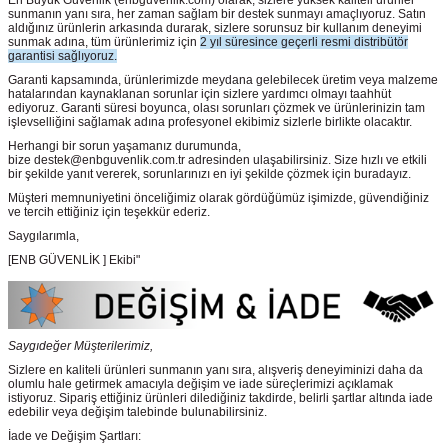
En Büyük Güvenlik
(enbguvenlik.com)
olarak, sizlere yüksek kaliteli ürünler
sunmanın yanı sıra, her zaman sağlam bir destek sunmayı amaçlıyoruz. Satın
aldığınız ürünlerin arkasında durarak, sizlere sorunsuz bir kullanım deneyimi
sunmak adına, tüm ürünlerimiz için
2 yıl süresince geçerli resmi distribütör
garantisi sağlıyoruz.
Garanti kapsamında, ürünlerimizde meydana gelebilecek üretim veya malzeme
hatalarından kaynaklanan sorunlar için sizlere yardımcı olmayı taahhüt
ediyoruz. Garanti süresi boyunca, olası sorunları çözmek ve ürünlerinizin tam
işlevselliğini sağlamak adına profesyonel ekibimiz sizlerle birlikte olacaktır.
Herhangi bir sorun yaşamanız durumunda,
bize destek@enbguvenlik.com.tr adresinden ulaşabilirsiniz. Size hızlı ve etkili
bir şekilde yanıt vererek, sorunlarınızı en iyi şekilde çözmek için buradayız.
Müşteri memnuniyetini önceliğimiz olarak gördüğümüz işimizde, güvendiğiniz
ve tercih ettiğiniz için teşekkür ederiz.
Saygılarımla,
[ENB GÜVENLİK ] Ekibi"
Saygıdeğer Müşterilerimiz,
Sizlere en kaliteli ürünleri sunmanın yanı sıra, alışveriş deneyiminizi daha da
olumlu hale getirmek amacıyla değişim ve iade süreçlerimizi açıklamak
istiyoruz. Sipariş ettiğiniz ürünleri dilediğiniz takdirde, belirli şartlar altında iade
edebilir veya değişim talebinde bulunabilirsiniz.
İade ve Değişim Şartları: