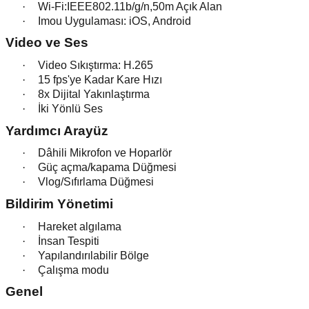
·
Wi-Fi:IEEE802.11b/g/n,50m Açık Alan
·
Imou Uygulaması: iOS, Android
Video ve Ses
·
Video Sıkıştırma: H.265
·
15 fps'ye Kadar Kare Hızı
·
8x Dijital Yakınlaştırma
·
İki Yönlü Ses
Yardımcı Arayüz
·
Dâhili Mikrofon ve Hoparlör
·
Güç açma/kapama Düğmesi
·
Vlog/Sıfırlama Düğmesi
Bildirim Yönetimi
·
Hareket algılama
·
İnsan Tespiti
·
Yapılandırılabilir Bölge
·
Çalışma modu
Genel