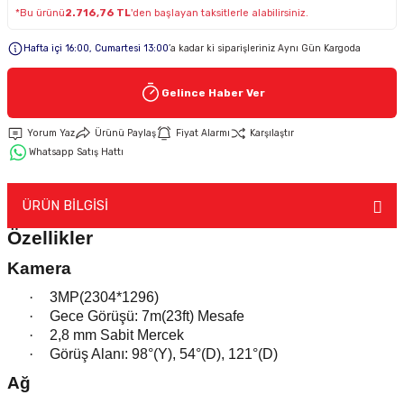
*Bu ürünü
2.716,76 TL
'den başlayan taksitlerle alabilirsiniz.
Keypad-Tuş Takımı Ürünler
Hafta içi 16:00, Cumartesi 13:00
’a kadar ki siparişleriniz Aynı Gün Kargoda
Hırsız Alarm Aksesuarlar
Gelince Haber Ver
Yorum Yaz
Ürünü Paylaş
Fiyat Alarmı
Karşılaştır
Whatsapp Satış Hattı
ÜRÜN BİLGİSİ
Özellikler
Kamera
·
3MP(2304*1296)
·
Gece Görüşü: 7m(23ft) Mesafe
·
2,8 mm Sabit Mercek
·
Görüş Alanı: 98°(Y), 54°(D), 121°(D)
Ağ