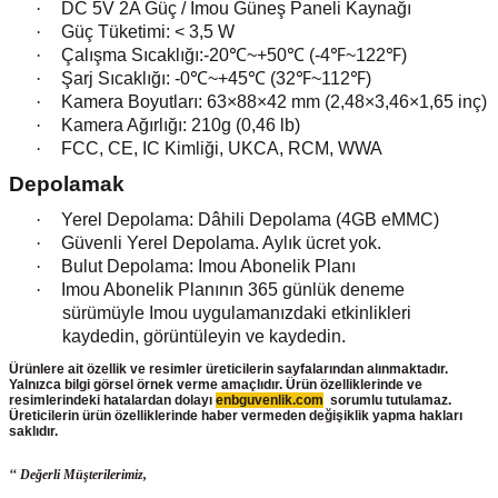
·
DC 5V 2A Güç / Imou Güneş Paneli Kaynağı
·
Güç Tüketimi: < 3,5 W
·
Çalışma Sıcaklığı:-20
℃
~+50
℃
(-4
℉
~122
℉
)
·
Şarj Sıcaklığı: -0
℃
~+45
℃
(32
℉
~112
℉
)
·
Kamera Boyutları: 63×88×42 mm (2,48×3,46×1,65 inç)
·
Kamera Ağırlığı: 210g (0,46 lb)
·
FCC, CE, IC Kimliği, UKCA, RCM, WWA
Depolamak
·
Yerel Depolama: Dâhili Depolama (4GB eMMC)
·
Güvenli Yerel Depolama. Aylık ücret yok.
·
Bulut Depolama: Imou Abonelik Planı
·
Imou Abonelik Planının 365 günlük deneme
sürümüyle Imou uygulamanızdaki etkinlikleri
kaydedin, görüntüleyin ve kaydedin.
Ürünlere ait özellik ve resimler üreticilerin sayfalarından alınmaktadır.
Yalnızca bilgi görsel örnek verme amaçlıdır. Ürün özelliklerinde ve
resimlerindeki hatalardan dolayı
enbguvenlik.com
sorumlu tutulamaz.
Üreticilerin ürün
özelliklerinde haber vermeden değişiklik yapma hakları
saklıdır.
‘‘ Değerli Müşterilerimiz,