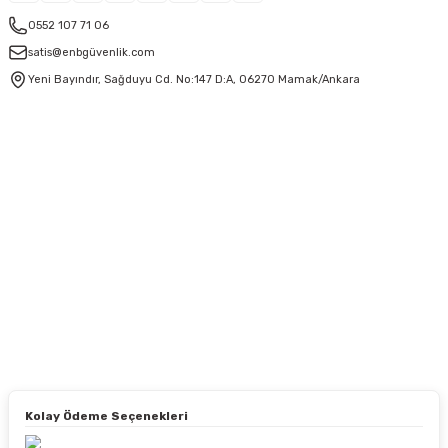
0552 107 71 06
satis@enbgüvenlik.com
Yeni Bayındır, Sağduyu Cd. No:147 D:A, 06270 Mamak/Ankara
Kolay Ödeme Seçenekleri