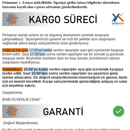
Firimamız e -Fatura mükellefidir. Siparişte girilen fatura bilgilerine düzenlenen
faturanız kayıtlı olan e-posta adresinize gönderilmektedir.
Firmamız olarak sizlere en iyi alışveriş deneyimini sunmak amacıyla
çalışmaktayız. Siparişlerinizin güvenli ve hızlı bir şekilde size ulaşmasını
sağlamak adına kargo süreçlerimize özen gösteriyoruz.
Hafta içi her gün
17:00'ye kadar
verilen siparişler aynı gün içerisinde kargoya
teslim edilir. Saat
17:00'den
sonra verilen siparişler ise bir sonraki iş gününde
kargoya verilir. Böylelikle mümkün olan en kısa sürede ürünlerinizin elinize
ulaşmasını hedefliyoruz.
Cumartesi –
15:00'ye kadar
verilen siparişler aynı gün içerisinde kargoya
teslim edilir. Saat
15:00'den
sonra verilen siparişler ise pazartesi günü
işleme alınacaktır. Siz değerli müşterilerimizin memnuniyeti ve güveni, bizim
için en önemli önceliktir. Kargo süreçlerimizde gösterdiğiniz anlayış ve sabır
için teşekkür ederiz.
Saygılarımla,
[ENB GÜVENLİK ] Ekibi"
Değerli Müşterilerimiz,