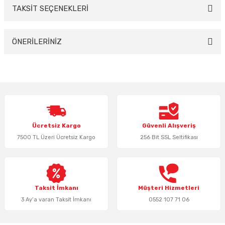
TAKSİT SEÇENEKLERİ
Bu ürüne ilk yorumu siz yapın!
Yorum Yaz
ÖNERİLERİNİZ
Bu ürünün fiyat bilgisi, resim, ürün açıklamalarında ve diğer konularda
yetersiz gördüğünüz noktaları öneri formunu kullanarak tarafımıza
iletebilirsiniz.
Görüş ve önerileriniz için teşekkür ederiz.
Ürün resmi kalitesiz, bozuk veya görüntülenemiyor.
Ücretsiz Kargo
Güvenli Alışveriş
Ürün açıklamasında eksik bilgiler bulunuyor.
7500 TL Üzeri Ücretsiz Kargo
256 Bit SSL Seltifikası
Ürün bilgilerinde hatalar bulunuyor.
Ürün fiyatı diğer sitelerden daha pahalı.
Bu ürüne benzer farklı alternatifler olmalı.
Taksit İmkanı
Müşteri Hizmetleri
3 Ay’a varan Taksit İmkanı
0552 107 71 06