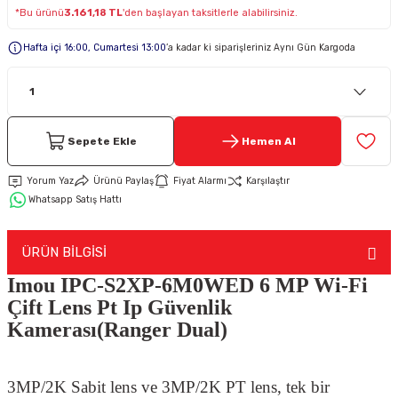
*Bu ürünü
3.161,18 TL
'den başlayan taksitlerle alabilirsiniz.
Keypad-Tuş Takımı Ürünler
Hafta içi 16:00, Cumartesi 13:00
’a kadar ki siparişleriniz Aynı Gün Kargoda
Hırsız Alarm Aksesuarlar
Sepete Ekle
Hemen Al
Yorum Yaz
Ürünü Paylaş
Fiyat Alarmı
Karşılaştır
Whatsapp Satış Hattı
ÜRÜN BİLGİSİ
Imou IPC-S2XP-6M0WED 6 MP Wi-Fi
Çift Lens Pt Ip Güvenlik
Kamerası(Ranger Dual)
3MP/2K Sabit lens ve 3MP/2K PT lens, tek bir