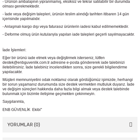
- Ürünün ambalajının yıpranmamış, eksiksiz ve tekrar satılabilir bir durumda
olması gerekmektedir.
- İade veya değişim talepleri, ürünün teslim alındığı tarihten itibaren 14 gün
içerisinde yapılmalıdır.
- Anlaşmalı kargo dışı veya faturasız ürünlerin iadesi kabul edilmemektedir.
- Deforme olmuş ürün kutularıyla yapılan iade talepleri geçerli sayılmayacaktır.
İade İşlemleri:
Eğer bir ürünü iade etmek veya değiştirmek isterseniz, lütfen
destek@enbguvenlik.com.tr adresine e-posta göndererek iade talebinizi
iletebilirsiniz. İade talebiniz incelendikten sonra, size gerekli bilgilendirme
yapılacaktır.
Müşteri memnuniyetini odak noktamız olarak gördüğümüz işimizde, herhangi
bir sorun yaşamanız durumunda size destek vermekten mutluluk duyarız. İade
ve değişim süreçleri hakkında daha fazla bilgi almak veya destek talebinde
bulunmak için bizimle iletişime geçmekten çekinmeyin.
Saygılarımla,
ENB GÜVENLİK Ekibi"
YORUMLAR (0)