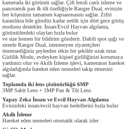
kamerada iki görüntü sağlar. Çift lensli canlı izleme ve
panoramik pan & tilt özelliğiyle Ranger Dual, evinizin
her köşesinin tamamen kapsanmasını sağlar. Zifiri
karanlıkta bile gündüz kadar netlik için dört gece görüş
modunu destekler. İnsan/Evcil Hayvan algılama,
görüntülerdeki olayları hızla bulur
ve size hemen bir bildirim gönderir. Dahili spot ışığı ve
sirenle Ranger Dual, istenmeyen ziyaretçileri
önemsediğiniz şeylerden etkin bir şekilde uzak tutar.
Gizlilik Modu, evdeyken kişisel gizliliğinizi korumaya
yardımcı olur ve Akıllı İzleme işlevi, kameranın hareket
algıladığında hareket eden nesneleri takip etmesini
sağlar.
Toplamda iki lens çözünürlüğü 6MP
3MP Sabit Lens + 3MP Pan & Tilt Lens
Yapay Zeka İnsan ve Evcil Hayvan Algılama
Evinizdeki insan/evcil hayvan hedeflerini hızla bulur
Akıllı İzleme
Hareket eden nesneleri otomatik olarak izler