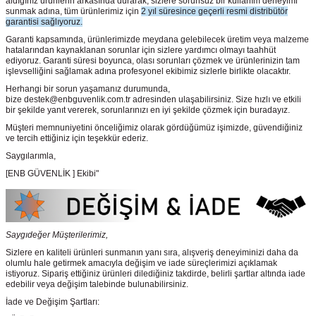
aldığınız ürünlerin arkasında durarak, sizlere sorunsuz bir kullanım deneyimi
sunmak adına, tüm ürünlerimiz için
2 yıl süresince geçerli resmi distribütör
garantisi sağlıyoruz.
Garanti kapsamında, ürünlerimizde meydana gelebilecek üretim veya malzeme
hatalarından kaynaklanan sorunlar için sizlere yardımcı olmayı taahhüt
ediyoruz. Garanti süresi boyunca, olası sorunları çözmek ve ürünlerinizin tam
işlevselliğini sağlamak adına profesyonel ekibimiz sizlerle birlikte olacaktır.
Herhangi bir sorun yaşamanız durumunda,
bize destek@enbguvenlik.com.tr adresinden ulaşabilirsiniz. Size hızlı ve etkili
bir şekilde yanıt vererek, sorunlarınızı en iyi şekilde çözmek için buradayız.
Müşteri memnuniyetini önceliğimiz olarak gördüğümüz işimizde, güvendiğiniz
ve tercih ettiğiniz için teşekkür ederiz.
Saygılarımla,
[ENB GÜVENLİK ] Ekibi"
Saygıdeğer Müşterilerimiz,
Sizlere en kaliteli ürünleri sunmanın yanı sıra, alışveriş deneyiminizi daha da
olumlu hale getirmek amacıyla değişim ve iade süreçlerimizi açıklamak
istiyoruz. Sipariş ettiğiniz ürünleri dilediğiniz takdirde, belirli şartlar altında iade
edebilir veya değişim talebinde bulunabilirsiniz.
İade ve Değişim Şartları: