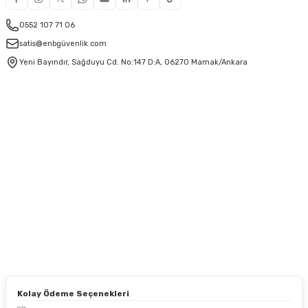
0552 107 71 06
satis@enbgüvenlik.com
Yeni Bayındır, Sağduyu Cd. No:147 D:A, 06270 Mamak/Ankara
Kolay Ödeme Seçenekleri