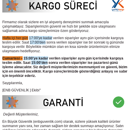
Firmamız olarak sizlere en iyi alışveriş deneyimini sunmak amacıyla
çalışmaktayız. Siparişlerinizin güvenli ve hızlı bir şekilde size ulaşmasını
sağlamak adına kargo süreçlerimize özen gösteriyoruz.
Hafta içi her gün
17:00'ye kadar
verilen siparişler aynı gün içerisinde kargoya
teslim edilir. Saat
17:00'den
sonra verilen siparişler ise bir sonraki iş gününde
kargoya verilir. Böylelikle mümkün olan en kısa sürede ürünlerinizin elinize
ulaşmasını hedefliyoruz.
Cumartesi –
15:00'ye kadar
verilen siparişler aynı gün içerisinde kargoya
teslim edilir. Saat
15:00'den
sonra verilen siparişler ise pazartesi günü
işleme alınacaktır. Siz değerli müşterilerimizin memnuniyeti ve güveni, bizim
için en önemli önceliktir. Kargo süreçlerimizde gösterdiğiniz anlayış ve sabır
için teşekkür ederiz.
Saygılarımla,
[ENB GÜVENLİK ] Ekibi"
Değerli Müşterilerimiz,
En Büyük Güvenlik
(enbguvenlik.com)
olarak, sizlere yüksek kaliteli ürünler
sunmanın yanı sıra, her zaman sağlam bir destek sunmayı amaçlıyoruz. Satın