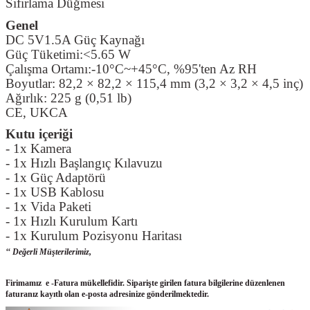
Sıfırlama Düğmesi
Genel
DC 5V1.5A Güç Kaynağı
Güç Tüketimi:<5.65 W
Çalışma Ortamı:-10°C~+45°C, %95'ten Az RH
Boyutlar: 82,2 × 82,2 × 115,4 mm (3,2 × 3,2 × 4,5 inç)
Ağırlık: 225 g (0,51 lb)
CE, UKCA
Kutu içeriği
- 1x Kamera
- 1x Hızlı Başlangıç ​​Kılavuzu
- 1x Güç Adaptörü
- 1x USB Kablosu
- 1x Vida Paketi
- 1x Hızlı Kurulum Kartı
- 1x Kurulum Pozisyonu Haritası
‘‘ Değerli Müşterilerimiz,
Firimamız e -Fatura mükellefidir. Siparişte girilen fatura bilgilerine düzenlenen
faturanız kayıtlı olan e-posta adresinize gönderilmektedir.