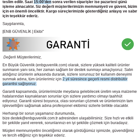
teslim edilir. Saat
15:00'den
sonra verilen siparişler ise pazartesi günü
işleme alınacaktır. Siz değerli müşterilerimizin memnuniyeti ve güveni, bizim
için en önemli önceliktir. Kargo süreçlerimizde gösterdiğiniz anlayış ve sabır
için teşekkür ederiz.
Saygılarımla,
[ENB GÜVENLİK ] Ekibi"
Değerli Müşterilerimiz,
En Büyük Güvenlik
(enbguvenlik.com)
olarak, sizlere yüksek kaliteli ürünler
sunmanın yanı sıra, her zaman sağlam bir destek sunmayı amaçlıyoruz. Satın
aldığınız ürünlerin arkasında durarak, sizlere sorunsuz bir kullanım deneyimi
sunmak adına, tüm ürünlerimiz için
2 yıl süresince geçerli resmi distribütör
garantisi sağlıyoruz.
Garanti kapsamında, ürünlerimizde meydana gelebilecek üretim veya malzeme
hatalarından kaynaklanan sorunlar için sizlere yardımcı olmayı taahhüt
ediyoruz. Garanti süresi boyunca, olası sorunları çözmek ve ürünlerinizin tam
işlevselliğini sağlamak adına profesyonel ekibimiz sizlerle birlikte olacaktır.
Herhangi bir sorun yaşamanız durumunda,
bize destek@enbguvenlik.com.tr adresinden ulaşabilirsiniz. Size hızlı ve etkili
bir şekilde yanıt vererek, sorunlarınızı en iyi şekilde çözmek için buradayız.
Müşteri memnuniyetini önceliğimiz olarak gördüğümüz işimizde, güvendiğiniz
ve tercih ettiğiniz için teşekkür ederiz.