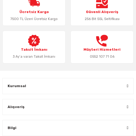
Ürün resmi kalitesiz, bozuk veya görüntülenemiyor.
Ücretsiz Kargo
Güvenli Alışveriş
Ürün açıklamasında eksik bilgiler bulunuyor.
7500 TL Üzeri Ücretsiz Kargo
256 Bit SSL Seltifikası
Ürün bilgilerinde hatalar bulunuyor.
Ürün fiyatı diğer sitelerden daha pahalı.
Bu ürüne benzer farklı alternatifler olmalı.
Taksit İmkanı
Müşteri Hizmetleri
3 Ay’a varan Taksit İmkanı
0552 107 71 06
Gönder
Kurumsal
Alışveriş
Bilgi