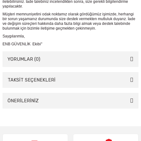
iletebilirsiniz. İade talebiniz incelendikten sonra, size gerekli bilgilendirme
yapılacaktır.
Müşteri memnuniyetini odak noktamız olarak gördüğümüz işimizde, herhangi
bir sorun yaşamanız durumunda size destek vermekten mutluluk duyarız. İade
ve değişim süreçleri hakkında daha fazla bilgi almak veya destek talebinde
bulunmak için bizimle iletişime geçmekten çekinmeyin.
Saygılarımla,
ENB GÜVENLİK Ekibi"
YORUMLAR (0)
TAKSİT SEÇENEKLERİ
Bu ürüne ilk yorumu siz yapın!
Yorum Yaz
ÖNERİLERİNİZ
Bu ürünün fiyat bilgisi, resim, ürün açıklamalarında ve diğer konularda
yetersiz gördüğünüz noktaları öneri formunu kullanarak tarafımıza
iletebilirsiniz.
Görüş ve önerileriniz için teşekkür ederiz.