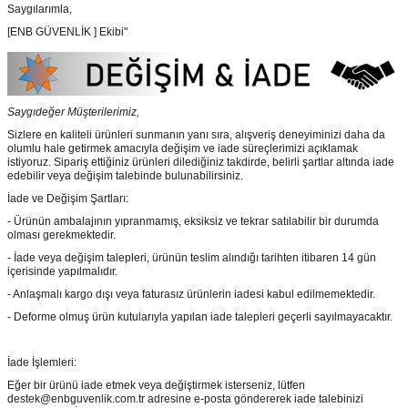
Saygılarımla,
[ENB GÜVENLİK ] Ekibi"
Saygıdeğer Müşterilerimiz,
Sizlere en kaliteli ürünleri sunmanın yanı sıra, alışveriş deneyiminizi daha da
olumlu hale getirmek amacıyla değişim ve iade süreçlerimizi açıklamak
istiyoruz. Sipariş ettiğiniz ürünleri dilediğiniz takdirde, belirli şartlar altında iade
edebilir veya değişim talebinde bulunabilirsiniz.
İade ve Değişim Şartları:
- Ürünün ambalajının yıpranmamış, eksiksiz ve tekrar satılabilir bir durumda
olması gerekmektedir.
- İade veya değişim talepleri, ürünün teslim alındığı tarihten itibaren 14 gün
içerisinde yapılmalıdır.
- Anlaşmalı kargo dışı veya faturasız ürünlerin iadesi kabul edilmemektedir.
- Deforme olmuş ürün kutularıyla yapılan iade talepleri geçerli sayılmayacaktır.
İade İşlemleri:
Eğer bir ürünü iade etmek veya değiştirmek isterseniz, lütfen
destek@enbguvenlik.com.tr adresine e-posta göndererek iade talebinizi