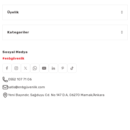
Üyelik
Kategoriler
Sosyal Medya
#enbgüvenlik
0552 107 71 06
satis@enbgüvenlik.com
Yeni Bayındır, Sağduyu Cd. No:147 D:A, 06270 Mamak/Ankara