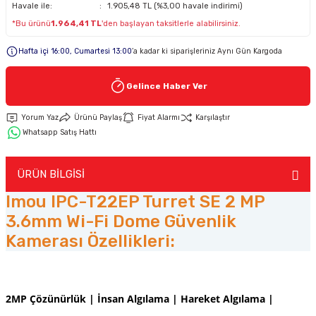
Havale ile:
1.905,48 TL (%3,00 havale indirimi)
*Bu ürünü
1.964,41 TL
'den başlayan taksitlerle alabilirsiniz.
Keypad-Tuş Takımı Ürünler
Hafta içi 16:00, Cumartesi 13:00
’a kadar ki siparişleriniz Aynı Gün Kargoda
Hırsız Alarm Aksesuarlar
Gelince Haber Ver
Yorum Yaz
Ürünü Paylaş
Fiyat Alarmı
Karşılaştır
Whatsapp Satış Hattı
ÜRÜN BİLGİSİ
Imou IPC-T22EP Turret SE 2 MP
3.6mm Wi-Fi Dome Güvenlik
Kamerası Özellikleri:
2MP Çözünürlük | İnsan Algılama | Hareket Algılama |