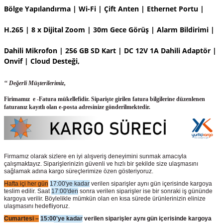
Bölge Yapılandırma | Wi-Fi | Çift Anten | Ethernet Portu |
H.265 | 8 x Dijital Zoom | 30m Gece Görüş | Alarm Bildirimi |
Dahili Mikrofon | 256 GB SD Kart | DC 12V 1A Dahili Adaptör |
Onvif | Cloud Desteği,
‘‘ Değerli Müşterilerimiz,
Firimamız e -Fatura mükellefidir. Siparişte girilen fatura bilgilerine düzenlenen
faturanız kayıtlı olan e-posta adresinize gönderilmektedir.
Firmamız olarak sizlere en iyi alışveriş deneyimini sunmak amacıyla
çalışmaktayız. Siparişlerinizin güvenli ve hızlı bir şekilde size ulaşmasını
sağlamak adına kargo süreçlerimize özen gösteriyoruz.
Hafta içi her gün
17:00'ye kadar
verilen siparişler aynı gün içerisinde kargoya
teslim edilir. Saat
17:00'den
sonra verilen siparişler ise bir sonraki iş gününde
kargoya verilir. Böylelikle mümkün olan en kısa sürede ürünlerinizin elinize
ulaşmasını hedefliyoruz.
Cumartesi –
15:00'ye kadar
verilen siparişler aynı gün içerisinde kargoya