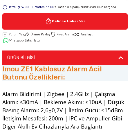
Hafta içi 16:00, Cumartesi 13:00
’a kadar ki siparişleriniz Aynı Gün Kargoda
Keypad-Tuş Takımı Ürünler
Gelince Haber Ver
Hırsız Alarm Aksesuarlar
Yorum Yaz
Ürünü Paylaş
Fiyat Alarmı
Karşılaştır
Whatsapp Satış Hattı
ÜRÜN BİLGİSİ
Imou ZE1 Kablosuz Alarm Acil
Butonu Özellikleri:
Alarm Bildirimi | Zigbee | 2.4GHz | Çalışma
Akımı: ≤30mA | Bekleme Akımı: ≤10uA | Düşük
Basınç Alarmı: 2,6±0,2V | İletim Gücü: ≤15dBm |
İletişim Mesafesi: 200m | IPC ve Ampuller Gibi
Diğer Akıllı Ev Cihazlarıyla Ara Bağlantı