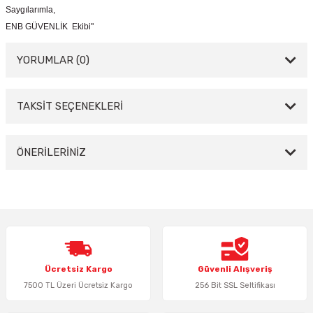
Saygılarımla,
ENB GÜVENLİK Ekibi"
YORUMLAR (0)
TAKSİT SEÇENEKLERİ
Bu ürüne ilk yorumu siz yapın!
Yorum Yaz
ÖNERİLERİNİZ
Bu ürünün fiyat bilgisi, resim, ürün açıklamalarında ve diğer konularda
yetersiz gördüğünüz noktaları öneri formunu kullanarak tarafımıza
iletebilirsiniz.
Görüş ve önerileriniz için teşekkür ederiz.
Ürün resmi kalitesiz, bozuk veya görüntülenemiyor.
Ücretsiz Kargo
Güvenli Alışveriş
Ürün açıklamasında eksik bilgiler bulunuyor.
7500 TL Üzeri Ücretsiz Kargo
256 Bit SSL Seltifikası
Ürün bilgilerinde hatalar bulunuyor.
Ürün fiyatı diğer sitelerden daha pahalı.