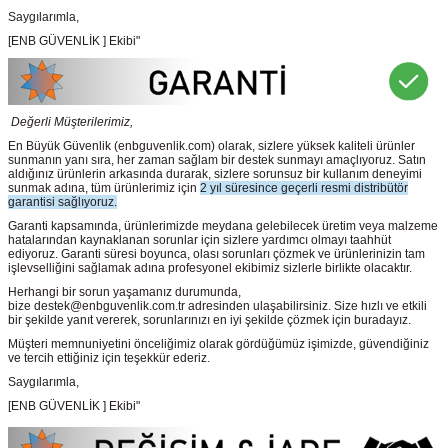
Saygılarımla,
[ENB GÜVENLİK ] Ekibi"
Değerli Müşterilerimiz,
En Büyük Güvenlik
(enbguvenlik.com)
olarak, sizlere yüksek kaliteli ürünler
sunmanın yanı sıra, her zaman sağlam bir destek sunmayı amaçlıyoruz. Satın
aldığınız ürünlerin arkasında durarak, sizlere sorunsuz bir kullanım deneyimi
sunmak adına, tüm ürünlerimiz için
2 yıl süresince geçerli resmi distribütör
garantisi sağlıyoruz.
Garanti kapsamında, ürünlerimizde meydana gelebilecek üretim veya malzeme
hatalarından kaynaklanan sorunlar için sizlere yardımcı olmayı taahhüt
ediyoruz. Garanti süresi boyunca, olası sorunları çözmek ve ürünlerinizin tam
işlevselliğini sağlamak adına profesyonel ekibimiz sizlerle birlikte olacaktır.
Herhangi bir sorun yaşamanız durumunda,
bize destek@enbguvenlik.com.tr adresinden ulaşabilirsiniz. Size hızlı ve etkili
bir şekilde yanıt vererek, sorunlarınızı en iyi şekilde çözmek için buradayız.
Müşteri memnuniyetini önceliğimiz olarak gördüğümüz işimizde, güvendiğiniz
ve tercih ettiğiniz için teşekkür ederiz.
Saygılarımla,
[ENB GÜVENLİK ] Ekibi"