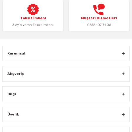
Bu ürüne benzer farklı alternatifler olmalı.
Taksit İmkanı
Müşteri Hizmetleri
3 Ay’a varan Taksit İmkanı
0552 107 71 06
Gönder
Kurumsal
Alışveriş
Bilgi
Üyelik