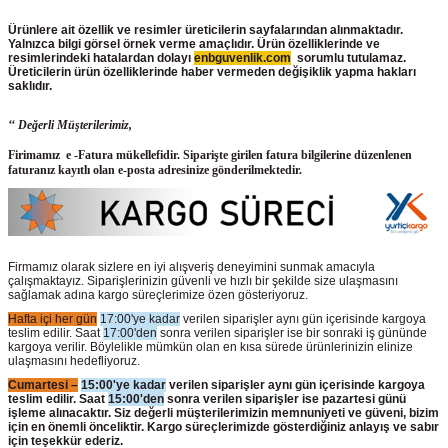
Ürünlere ait özellik ve resimler üreticilerin sayfalarından alınmaktadır.
Yalnızca bilgi görsel örnek verme amaçlıdır. Ürün özelliklerinde ve
resimlerindeki hatalardan dolayı
enbguvenlik.com
sorumlu tutulamaz.
Üreticilerin ürün
özelliklerinde haber vermeden değişiklik yapma hakları
saklıdır.
‘‘ Değerli Müşterilerimiz,
Firimamız e -Fatura mükellefidir. Siparişte girilen fatura bilgilerine düzenlenen
faturanız kayıtlı olan e-posta adresinize gönderilmektedir.
Firmamız olarak sizlere en iyi alışveriş deneyimini sunmak amacıyla
çalışmaktayız. Siparişlerinizin güvenli ve hızlı bir şekilde size ulaşmasını
sağlamak adına kargo süreçlerimize özen gösteriyoruz.
Hafta içi her gün
17:00'ye kadar
verilen siparişler aynı gün içerisinde kargoya
teslim edilir. Saat
17:00'den
sonra verilen siparişler ise bir sonraki iş gününde
kargoya verilir. Böylelikle mümkün olan en kısa sürede ürünlerinizin elinize
ulaşmasını hedefliyoruz.
Cumartesi –
15:00'ye kadar
verilen siparişler aynı gün içerisinde kargoya
teslim edilir. Saat
15:00'den
sonra verilen siparişler ise pazartesi günü
işleme alınacaktır. Siz değerli müşterilerimizin memnuniyeti ve güveni, bizim
için en önemli önceliktir. Kargo süreçlerimizde gösterdiğiniz anlayış ve sabır
için teşekkür ederiz.