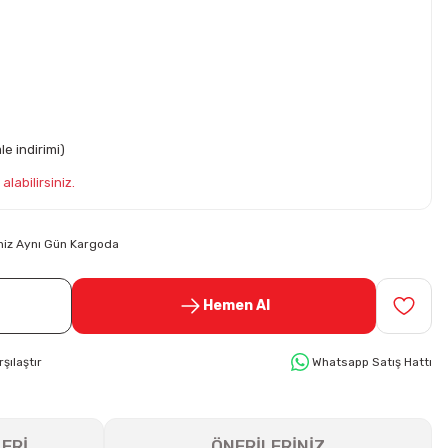
e indirimi)
alabilirsiniz.
riniz Aynı Gün Kargoda
Hemen Al
rşılaştır
Whatsapp Satış Hattı
ERİ
ÖNERİLERİNİZ