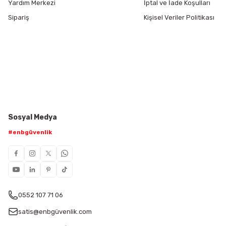
Yardım Merkezi
İptal ve İade Koşulları
Sipariş
Kişisel Veriler Politikası
Sosyal Medya
#enbgüvenlik
0552 107 71 06
satis@enbgüvenlik.com