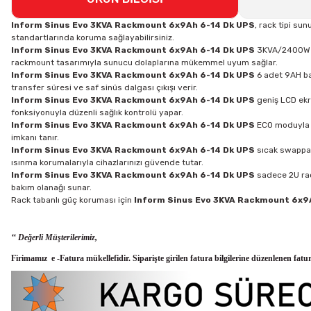
Inform Sinus Evo 3KVA Rackmount 6x9Ah 6-14 Dk UPS
, rack tipi su
standartlarında koruma sağlayabilirsiniz.
Inform Sinus Evo 3KVA Rackmount 6x9Ah 6-14 Dk UPS
3KVA/2400W gü
rackmount tasarımıyla sunucu dolaplarına mükemmel uyum sağlar.
Inform Sinus Evo 3KVA Rackmount 6x9Ah 6-14 Dk UPS
6 adet 9AH ba
transfer süresi ve saf sinüs dalgası çıkışı verir.
Inform Sinus Evo 3KVA Rackmount 6x9Ah 6-14 Dk UPS
geniş LCD ekra
fonksiyonuyla düzenli sağlık kontrolü yapar.
Inform Sinus Evo 3KVA Rackmount 6x9Ah 6-14 Dk UPS
ECO moduyla h
imkanı tanır.
Inform Sinus Evo 3KVA Rackmount 6x9Ah 6-14 Dk UPS
sıcak swappab
ısınma korumalarıyla cihazlarınızı güvende tutar.
Inform Sinus Evo 3KVA Rackmount 6x9Ah 6-14 Dk UPS
sadece 2U rac
bakım olanağı sunar.
Rack tabanlı güç koruması için
Inform Sinus Evo 3KVA Rackmount 6x9
‘‘ Değerli Müşterilerimiz,
Firimamız e -Fatura mükellefidir. Siparişte girilen fatura bilgilerine düzenlenen fatu