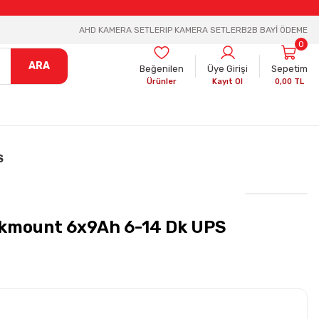
AHD KAMERA SETLER
IP KAMERA SETLER
B2B BAYİ ÖDEME
0
ARA
Beğenilen
Üye Girişi
Sepetim
Ürünler
Kayıt Ol
0,00 TL
S
ckmount 6x9Ah 6-14 Dk UPS