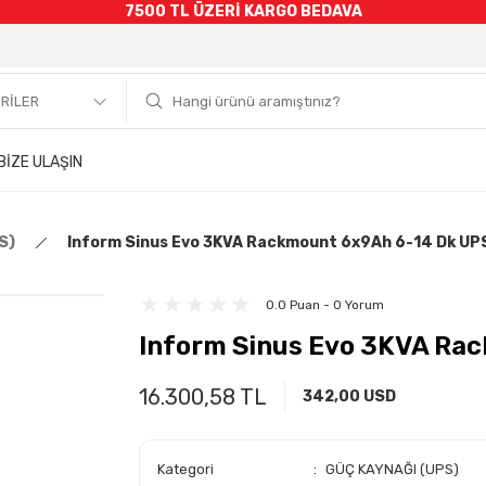
7500 TL ÜZERİ KARGO BEDAVA
BİZE ULAŞIN
S)
Inform Sinus Evo 3KVA Rackmount 6x9Ah 6-14 Dk UP
0.0 Puan - 0 Yorum
Inform Sinus Evo 3KVA Ra
16.300,58 TL
342,00 USD
Kategori
GÜÇ KAYNAĞI (UPS)