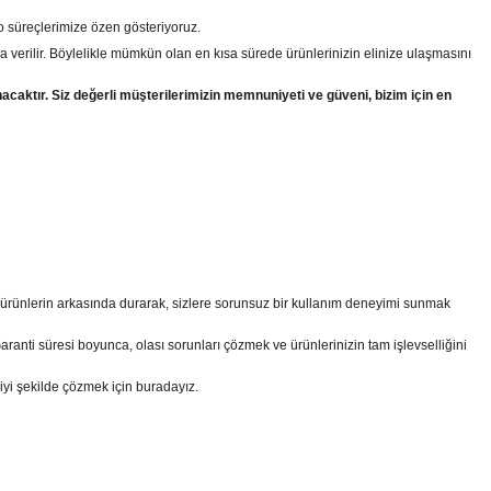
go süreçlerimize özen gösteriyoruz.
a verilir. Böylelikle mümkün olan en kısa sürede ürünlerinizin elinize ulaşmasını
nacaktır. Siz değerli müşterilerimizin memnuniyeti ve güveni, bizim için en
z ürünlerin arkasında durarak, sizlere sorunsuz bir kullanım deneyimi sunmak
nti süresi boyunca, olası sorunları çözmek ve ürünlerinizin tam işlevselliğini
iyi şekilde çözmek için buradayız.