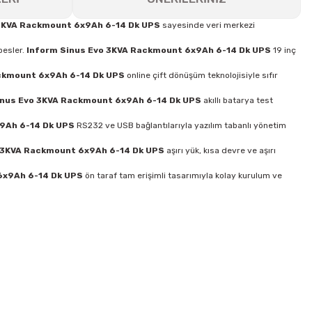
 3KVA Rackmount 6x9Ah 6-14 Dk UPS
sayesinde veri merkezi
besler.
Inform Sinus Evo 3KVA Rackmount 6x9Ah 6-14 Dk UPS
19 inç
ckmount 6x9Ah 6-14 Dk UPS
online çift dönüşüm teknolojisiyle sıfır
inus Evo 3KVA Rackmount 6x9Ah 6-14 Dk UPS
akıllı batarya test
9Ah 6-14 Dk UPS
RS232 ve USB bağlantılarıyla yazılım tabanlı yönetim
 3KVA Rackmount 6x9Ah 6-14 Dk UPS
aşırı yük, kısa devre ve aşırı
6x9Ah 6-14 Dk UPS
ön taraf tam erişimli tasarımıyla kolay kurulum ve