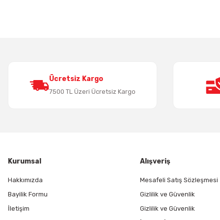
Ürün resmi kalitesiz, bozuk veya görüntülenemiyor.
Ürün açıklamasında eksik bilgiler bulunuyor.
Ürün bilgilerinde hatalar bulunuyor.
Ürün fiyatı diğer sitelerden daha pahalı.
Bu ürüne benzer farklı alternatifler olmalı.
Ücretsiz Kargo
7500 TL Üzeri Ücretsiz Kargo
Kurumsal
Alışveriş
Hakkımızda
Mesafeli Satış Sözleşmesi
Bayilik Formu
Gizlilik ve Güvenlik
İletişim
Gizlilik ve Güvenlik