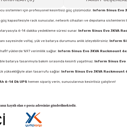
nucu sistemleri için profesyonel kesintisiz güç çözümüdür.
Inform Sinus Evo
ç kapasitesiyle rack sunucular, network cihazları ve depolama sistemlerini 
taryasıyla 6-14 dakika yedekleme süresi sunar.
Inform Sinus Evo 3KVA Ra
nı sayesinde voltaj, yük ve batarya durumunu anlık izleyebilirsiniz.
Inform S
afif yüklerde %97 verimlilik sağlar.
Inform Sinus Evo 3KVA Rackmount 6x
le batarya tasarımıyla bakım sırasında kesinti yaşatmaz.
Inform Sinus Evo
k yüksekliğiyle alan tasarrufu sağlar.
Inform Sinus Evo 3KVA Rackmount 
Ah 6-14 Dk UPS
hemen sipariş verin, sunucularınızı kesintisiz çalıştırın!
ranız kayıtlı olan e-posta adresinize gönderilmektedir.