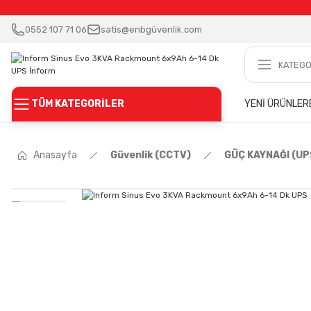
0552 107 71 06
satis@enbgüvenlik.com
TÜM KATEGORİLER
YENİ ÜRÜNLER
Anasayfa
Güvenlik (CCTV)
GÜÇ KAYNAĞI (UP