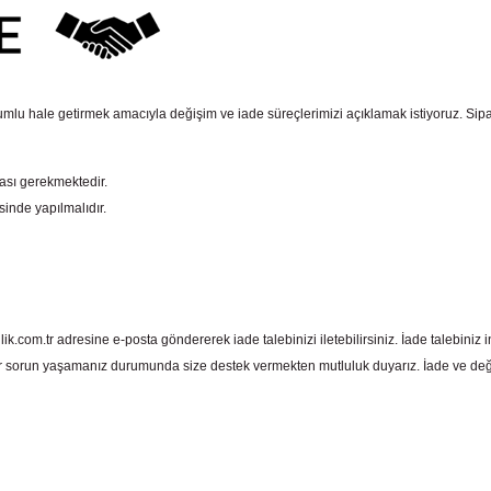
mlu hale getirmek amacıyla değişim ve iade süreçlerimizi açıklamak istiyoruz. Sipariş e
ması gerekmektedir.
sinde yapılmalıdır.
com.tr adresine e-posta göndererek iade talebinizi iletebilirsiniz. İade talebiniz in
 sorun yaşamanız durumunda size destek vermekten mutluluk duyarız. İade ve deği
 yetersiz gördüğünüz noktaları öneri formunu kullanarak tarafımıza iletebil