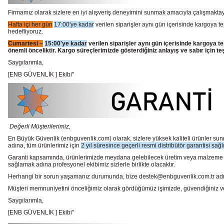
Firmamız olarak sizlere en iyi alışveriş deneyimini sunmak amacıyla çalışmaktayı
Hafta içi her gün
17:00'ye kadar
verilen siparişler aynı gün içerisinde kargoya te
hedefliyoruz.
Cumartesi –
15:00'ye kadar
verilen siparişler aynı gün içerisinde kargoya te
önemli önceliktir. Kargo süreçlerimizde gösterdiğiniz anlayış ve sabır için te
Saygılarımla,
[ENB GÜVENLİK ] Ekibi"
Değerli Müşterilerimiz,
En Büyük Güvenlik
(enbguvenlik.com)
olarak, sizlere yüksek kaliteli ürünler 
adına, tüm ürünlerimiz için
2 yıl süresince geçerli resmi distribütör garantisi sağl
Garanti kapsamında, ürünlerimizde meydana gelebilecek üretim veya malzeme hata
sağlamak adına profesyonel ekibimiz sizlerle birlikte olacaktır.
Herhangi bir sorun yaşamanız durumunda, bize destek@enbguvenlik.com.tr adresinde
Müşteri memnuniyetini önceliğimiz olarak gördüğümüz işimizde, güvendiğiniz ve te
Saygılarımla,
[ENB GÜVENLİK ] Ekibi"