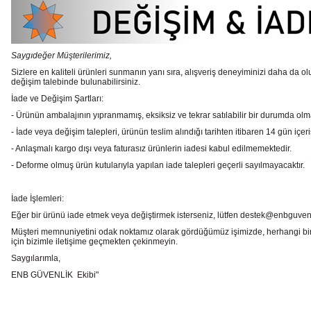
Saygıdeğer Müşterilerimiz,
Sizlere en kaliteli ürünleri sunmanın yanı sıra, alışveriş deneyiminizi daha da olu
değişim talebinde bulunabilirsiniz.
İade ve Değişim Şartları:
- Ürünün ambalajının yıpranmamış, eksiksiz ve tekrar satılabilir bir durumda ol
- İade veya değişim talepleri, ürünün teslim alındığı tarihten itibaren 14 gün içeri
- Anlaşmalı kargo dışı veya faturasız ürünlerin iadesi kabul edilmemektedir.
- Deforme olmuş ürün kutularıyla yapılan iade talepleri geçerli sayılmayacaktır.
İade İşlemleri:
Eğer bir ürünü iade etmek veya değiştirmek isterseniz, lütfen destek@enbguvenlik.
Müşteri memnuniyetini odak noktamız olarak gördüğümüz işimizde, herhangi bir
için bizimle iletişime geçmekten çekinmeyin.
Saygılarımla,
ENB GÜVENLİK Ekibi"
Bu ürünün fiyat bilgisi, resim, ürün açıklamalarında ve diğer konularda
Görüş ve önerileriniz için teşekkür ederiz.