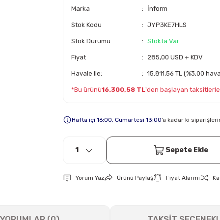
Marka
İnform
Stok Kodu
JYP3KE7HLS
Stok Durumu
Stokta Var
Fiyat
285,00 USD + KDV
Havale ile:
15.811,56 TL (%3,00 haval
*Bu ürünü
16.300,58 TL
'den başlayan taksitlerle 
Hafta içi 16:00, Cumartesi 13:00
’a kadar ki siparişle
Sepete Ekle
Yorum Yaz
Ürünü Paylaş
Fiyat Alarmı
Ka
YORUMLAR (0)
TAKSİT SEÇENEKL