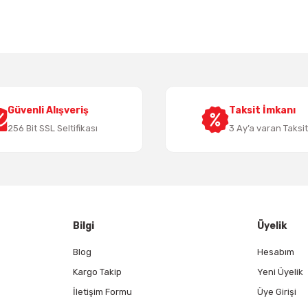
Bu ürüne ilk yorumu siz yapın!
Yorum Yaz
Güvenli Alışveriş
Taksit İmkanı
256 Bit SSL Seltifikası
3 Ay’a varan Taksi
Gönder
Bilgi
Üyelik
Blog
Hesabım
Kargo Takip
Yeni Üyelik
İletişim Formu
Üye Girişi