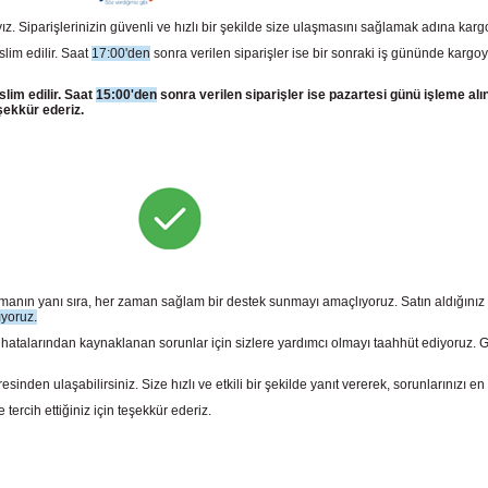
z. Siparişlerinizin güvenli ve hızlı bir şekilde size ulaşmasını sağlamak adına kar
slim edilir. Saat
17:00'den
sonra verilen siparişler ise bir sonraki iş gününde kargoy
slim edilir. Saat
15:00'den
sonra verilen siparişler ise pazartesi günü işleme alı
şekkür ederiz.
sunmanın yanı sıra, her zaman sağlam bir destek sunmayı amaçlıyoruz. Satın aldığını
ıyoruz.
larından kaynaklanan sorunlar için sizlere yardımcı olmayı taahhüt ediyoruz. Gara
n ulaşabilirsiniz. Size hızlı ve etkili bir şekilde yanıt vererek, sorunlarınızı en 
rcih ettiğiniz için teşekkür ederiz.