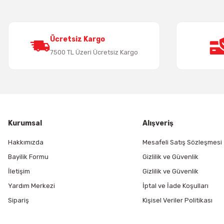
Ürün bilgilerinde hatalar bulunuyor.
Ürün fiyatı diğer sitelerden daha pahalı.
Bu ürüne benzer farklı alternatifler olmalı.
Ücretsiz Kargo
7500 TL Üzeri Ücretsiz Kargo
Kurumsal
Alışveriş
Hakkımızda
Mesafeli Satış Sözleşmesi
Bayilik Formu
Gizlilik ve Güvenlik
İletişim
Gizlilik ve Güvenlik
Yardım Merkezi
İptal ve İade Koşulları
Sipariş
Kişisel Veriler Politikası