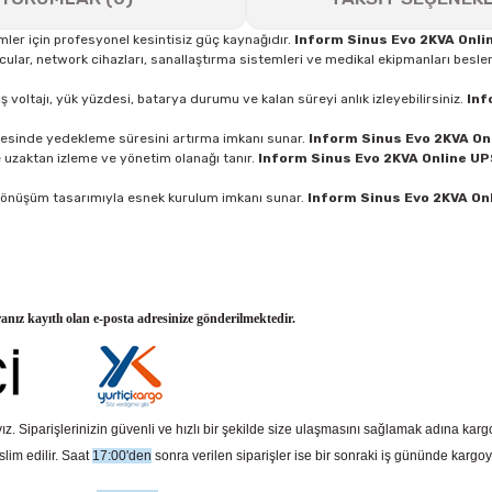
temler için profesyonel kesintisiz güç kaynağıdır.
Inform Sinus Evo 2KVA Onli
ar, network cihazları, sanallaştırma sistemleri ve medikal ekipmanları besle
 voltajı, yük yüzdesi, batarya durumu ve kalan süreyi anlık izleyebilirsiniz.
Inf
ayesinde yedekleme süresini artırma imkanı sunar.
Inform Sinus Evo 2KVA On
uzaktan izleme ve yönetim olanağı tanır.
Inform Sinus Evo 2KVA Online U
dönüşüm tasarımıyla esnek kurulum imkanı sunar.
Inform Sinus Evo 2KVA On
ranız kayıtlı olan e-posta adresinize gönderilmektedir.
z. Siparişlerinizin güvenli ve hızlı bir şekilde size ulaşmasını sağlamak adına kar
slim edilir. Saat
17:00'den
sonra verilen siparişler ise bir sonraki iş gününde kargoy