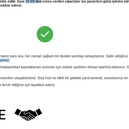
slim edilir. Saat
15:00'den
sonra verilen siparişler ise pazartesi günü işleme alı
şekkür ederiz.
sunmanın yanı sıra, her zaman sağlam bir destek sunmayı amaçlıyoruz. Satın aldığını
ıyoruz.
larından kaynaklanan sorunlar için sizlere yardımcı olmayı taahhüt ediyoruz. Gara
n ulaşabilirsiniz. Size hızlı ve etkili bir şekilde yanıt vererek, sorunlarınızı en 
rcih ettiğiniz için teşekkür ederiz.