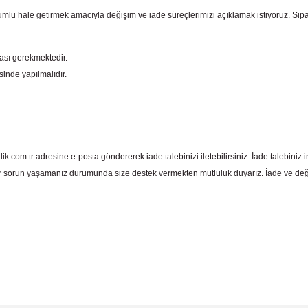
mlu hale getirmek amacıyla değişim ve iade süreçlerimizi açıklamak istiyoruz. Sipariş e
ması gerekmektedir.
sinde yapılmalıdır.
com.tr adresine e-posta göndererek iade talebinizi iletebilirsiniz. İade talebiniz in
 sorun yaşamanız durumunda size destek vermekten mutluluk duyarız. İade ve deği
 yetersiz gördüğünüz noktaları öneri formunu kullanarak tarafımıza iletebil
Bu ürüne ilk yorumu siz yapın!
Yorum Yaz