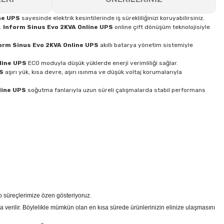
ne UPS
sayesinde elektrik kesintilerinde iş sürekliliğinizi koruyabilirsiniz.
r.
Inform Sinus Evo 2KVA Online UPS
online çift dönüşüm teknolojisiyle
orm Sinus Evo 2KVA Online UPS
akıllı batarya yönetim sistemiyle
line UPS
ECO moduyla düşük yüklerde enerji verimliliği sağlar.
PS
aşırı yük, kısa devre, aşırı ısınma ve düşük voltaj korumalarıyla
line UPS
soğutma fanlarıyla uzun süreli çalışmalarda stabil performans
go süreçlerimize özen gösteriyoruz.
a verilir. Böylelikle mümkün olan en kısa sürede ürünlerinizin elinize ulaşmasını