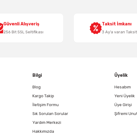
Güvenli Alışveriş
Taksit İmkanı
256 Bit SSL Seltifikası
3 Ay’a varan Taksi
Gönder
Bilgi
Üyelik
Blog
Hesabım
Kargo Takip
Yeni Üyelik
İletişim Formu
Üye Girişi
Sık Sorulan Sorular
Şifremi Unu
Yardım Merkezi
Hakkımızda