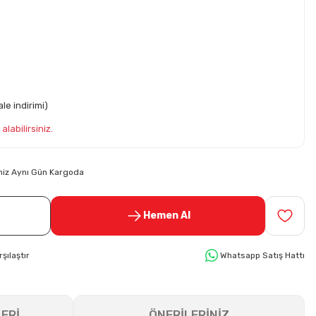
le indirimi)
alabilirsiniz.
riniz Aynı Gün Kargoda
Hemen Al
rşılaştır
Whatsapp Satış Hattı
ERİ
ÖNERİLERİNİZ