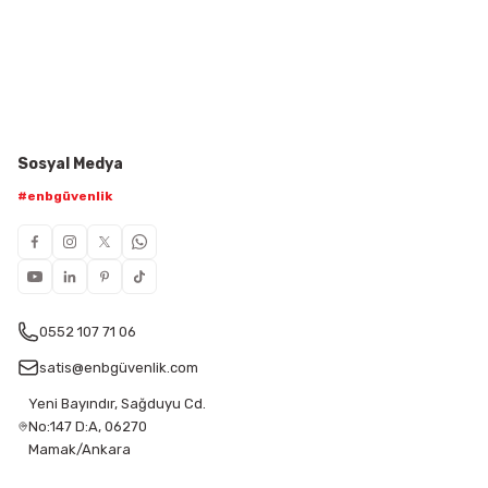
Sosyal Medya
#enbgüvenlik
0552 107 71 06
satis@enbgüvenlik.com
Yeni Bayındır, Sağduyu Cd.
No:147 D:A, 06270
Mamak/Ankara