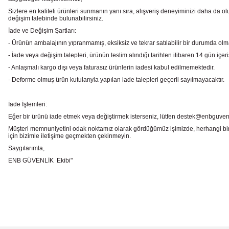
Sizlere en kaliteli ürünleri sunmanın yanı sıra, alışveriş deneyiminizi daha da olu
değişim talebinde bulunabilirsiniz.
İade ve Değişim Şartları:
- Ürünün ambalajının yıpranmamış, eksiksiz ve tekrar satılabilir bir durumda ol
- İade veya değişim talepleri, ürünün teslim alındığı tarihten itibaren 14 gün içeri
- Anlaşmalı kargo dışı veya faturasız ürünlerin iadesi kabul edilmemektedir.
- Deforme olmuş ürün kutularıyla yapılan iade talepleri geçerli sayılmayacaktır.
İade İşlemleri:
Eğer bir ürünü iade etmek veya değiştirmek isterseniz, lütfen destek@enbguvenlik.
Müşteri memnuniyetini odak noktamız olarak gördüğümüz işimizde, herhangi bir
için bizimle iletişime geçmekten çekinmeyin.
Saygılarımla,
ENB GÜVENLİK Ekibi"
Bu ürünün fiyat bilgisi, resim, ürün açıklamalarında ve diğer konularda
Görüş ve önerileriniz için teşekkür ederiz.
Ürün resmi kalitesiz, bozuk veya görüntülenemiyor.
Ürün açıklamasında eksik bilgiler bulunuyor.