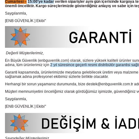
Cumartesi –
15:00'ye kadar
verilen siparişler aynı gün içerisinde kargoya te
önemli önceliktir. Kargo süreçlerimizde gösterdiğiniz anlayış ve sabır için te
Saygılarımla,
[ENB GÜVENLİK ] Ekibi"
Değerli Müşterilerimiz,
En Büyük Güvenlik
(enbguvenlik.com)
olarak, sizlere yüksek kaliteli ürünler 
adına, tüm ürünlerimiz için
2 yıl süresince geçerli resmi distribütör garantisi sağl
Garanti kapsamında, ürünlerimizde meydana gelebilecek üretim veya malzeme hata
sağlamak adına profesyonel ekibimiz sizlerle birlikte olacaktır.
Herhangi bir sorun yaşamanız durumunda, bize destek@enbguvenlik.com.tr adresinde
Müşteri memnuniyetini önceliğimiz olarak gördüğümüz işimizde, güvendiğiniz ve te
Saygılarımla,
[ENB GÜVENLİK ] Ekibi"
Saygıdeğer Müşterilerimiz,