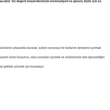
nacaktır. Siz değerli müşterilerimizin memnuniyeti ve güveni, bizim için en
z ürünlerin arkasında durarak, sizlere sorunsuz bir kullanım deneyimi sunmak
nti süresi boyunca, olası sorunları çözmek ve ürünlerinizin tam işlevselliğini
iyi şekilde çözmek için buradayız.