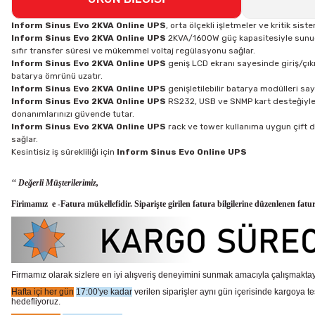
Inform Sinus Evo 2KVA Online UPS
, orta ölçekli işletmeler ve kritik sis
Inform Sinus Evo 2KVA Online UPS
2KVA/1600W güç kapasitesiyle sunucul
sıfır transfer süresi ve mükemmel voltaj regülasyonu sağlar.
Inform Sinus Evo 2KVA Online UPS
geniş LCD ekranı sayesinde giriş/çıkış
batarya ömrünü uzatır.
Inform Sinus Evo 2KVA Online UPS
genişletilebilir batarya modülleri s
Inform Sinus Evo 2KVA Online UPS
RS232, USB ve SNMP kart desteğiyle 
donanımlarınızı güvende tutar.
Inform Sinus Evo 2KVA Online UPS
rack ve tower kullanıma uygun çift 
sağlar.
Kesintisiz iş sürekliliği için
Inform Sinus Evo Online UPS
‘‘ Değerli Müşterilerimiz,
Firimamız e -Fatura mükellefidir. Siparişte girilen fatura bilgilerine düzenlenen fatu
Firmamız olarak sizlere en iyi alışveriş deneyimini sunmak amacıyla çalışmaktayı
Hafta içi her gün
17:00'ye kadar
verilen siparişler aynı gün içerisinde kargoya te
hedefliyoruz.