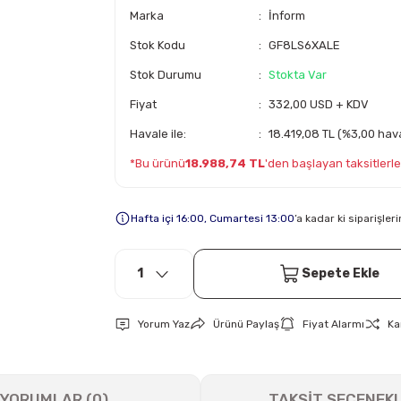
Marka
İnform
Stok Kodu
GF8LS6XALE
Stok Durumu
Stokta Var
Fiyat
332,00 USD + KDV
Havale ile:
18.419,08 TL (%3,00 hava
*Bu ürünü
18.988,74 TL
'den başlayan taksitlerle 
Hafta içi 16:00, Cumartesi 13:00
’a kadar ki siparişle
Sepete Ekle
Yorum Yaz
Ürünü Paylaş
Fiyat Alarmı
Ka
YORUMLAR (0)
TAKSİT SEÇENEKL