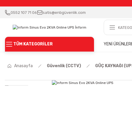
0552 107 71 06
satis@enbgüvenlik.com
TÜM KATEGORİLER
YENİ ÜRÜNLER
Anasayfa
Güvenlik (CCTV)
GÜÇ KAYNAĞI (UP