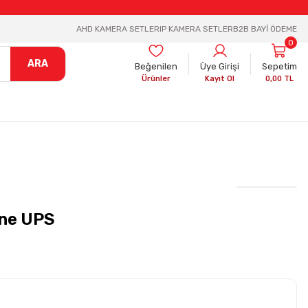
AHD KAMERA SETLER
IP KAMERA SETLER
B2B BAYİ ÖDEME
0
ARA
Beğenilen
Üye Girişi
Sepetim
Ürünler
Kayıt Ol
0,00 TL
ine UPS