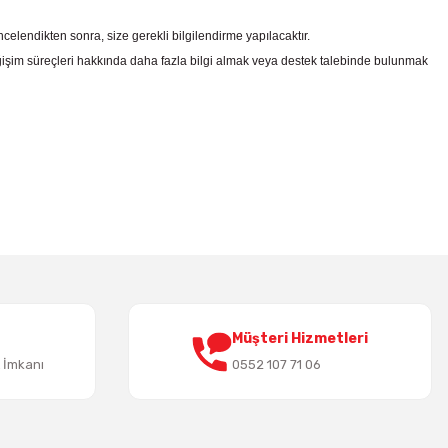
celendikten sonra, size gerekli bilgilendirme yapılacaktır.
şim süreçleri hakkında daha fazla bilgi almak veya destek talebinde bulunmak
irsiniz.
Müşteri Hizmetleri
t İmkanı
0552 107 71 06