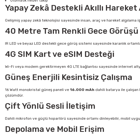
Otomatik hedef takip
Yapay Zekâ Destekli Akıllı Hareket
Gelişmiş yapay zekâ teknolojisi sayesinde insan, araç ve hareket algılama işl
40 Metre Tam Renkli Gece Görüşü
IR LED ve beyaz LED destekli gece görüş sistemi sayesinde karanlık ortamlard
4G SIM Kart ve eSIM Desteği
Wi-Fi veya modem gerektirmeyen 4G LTE bağlantısı sayesinde internet altyapıs
Güneş Enerjili Kesintisiz Çalışma
16 Watt monokristal güneş paneli ve
16.000 mAh
dahili batarya ile çalışa
çözümdür.
Çift Yönlü Sesli İletişim
Dahili mikrofon ve güçlü hoparlörü sayesinde ortamı dinleyebilir, mobil uygu
Depolama ve Mobil Erişim