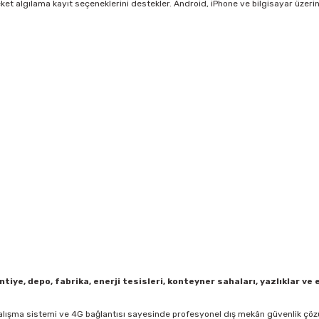
et algılama kayıt seçeneklerini destekler. Android, iPhone ve bilgisayar üzerin
 şantiye, depo, fabrika, enerji tesisleri, konteyner sahaları, yazlıklar 
jili çalışma sistemi ve 4G bağlantısı sayesinde profesyonel dış mekân güvenlik ç