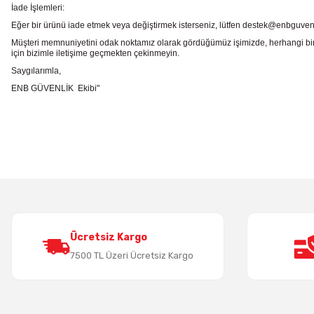
İade İşlemleri:
Eğer bir ürünü iade etmek veya değiştirmek isterseniz, lütfen destek@enbguvenlik.
Müşteri memnuniyetini odak noktamız olarak gördüğümüz işimizde, herhangi bir
için bizimle iletişime geçmekten çekinmeyin.
Saygılarımla,
ENB GÜVENLİK Ekibi"
Bu ürünün fiyat bilgisi, resim, ürün açıklamalarında ve diğer konularda
Görüş ve önerileriniz için teşekkür ederiz.
Ürün resmi kalitesiz, bozuk veya görüntülenemiyor.
Ürün açıklamasında eksik bilgiler bulunuyor.
Ürün bilgilerinde hatalar bulunuyor.
Ürün fiyatı diğer sitelerden daha pahalı.
Bu ürüne benzer farklı alternatifler olmalı.
Ücretsiz Kargo
7500 TL Üzeri Ücretsiz Kargo