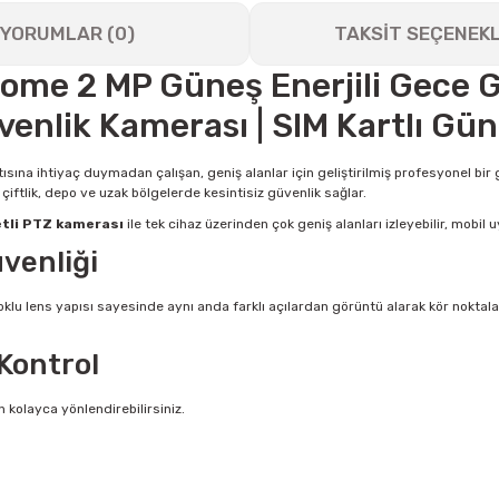
YORUMLAR (0)
TAKSİT SEÇENEKL
Dome 2 MP Güneş Enerjili Gece 
enlik Kamerası | SIM Kartlı Gün
ntısına ihtiyaç duymadan çalışan, geniş alanlar için geliştirilmiş profesyonel bi
 çiftlik, depo ve uzak bölgelerde kesintisiz güvenlik sağlar.
etli PTZ kamerası
ile tek cihaz üzerinden çok geniş alanları izleyebilir, mobi
üvenliği
lu lens yapısı sayesinde aynı anda farklı açılardan görüntü alarak kör noktaları 
Kontrol
kolayca yönlendirebilirsiniz.