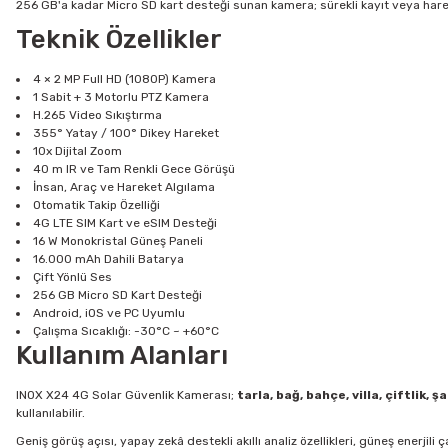
256 GB'a kadar Micro SD kart desteği sunan kamera; sürekli kayıt veya harek
Teknik Özellikler
4 × 2 MP Full HD (1080P) Kamera
1 Sabit + 3 Motorlu PTZ Kamera
H.265 Video Sıkıştırma
355° Yatay / 100° Dikey Hareket
10x Dijital Zoom
40 m IR ve Tam Renkli Gece Görüşü
İnsan, Araç ve Hareket Algılama
Otomatik Takip Özelliği
4G LTE SIM Kart ve eSIM Desteği
16 W Monokristal Güneş Paneli
16.000 mAh Dahili Batarya
Çift Yönlü Ses
256 GB Micro SD Kart Desteği
Android, iOS ve PC Uyumlu
Çalışma Sıcaklığı: -30°C ~ +60°C
Kullanım Alanları
INOX X24 4G Solar Güvenlik Kamerası;
tarla, bağ, bahçe, villa, çiftlik,
kullanılabilir.
Geniş görüş açısı, yapay zekâ destekli akıllı analiz özellikleri, güneş ener