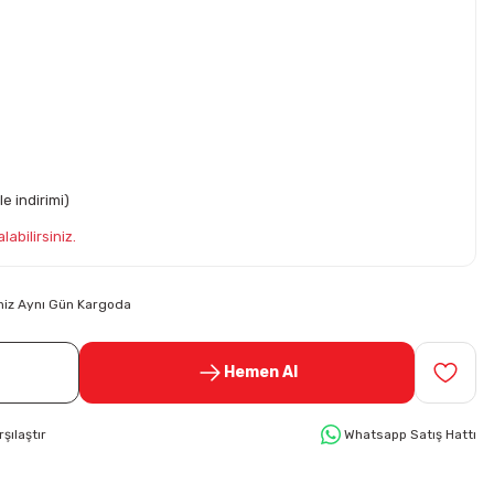
e indirimi)
labilirsiniz.
riniz Aynı Gün Kargoda
Hemen Al
rşılaştır
Whatsapp Satış Hattı