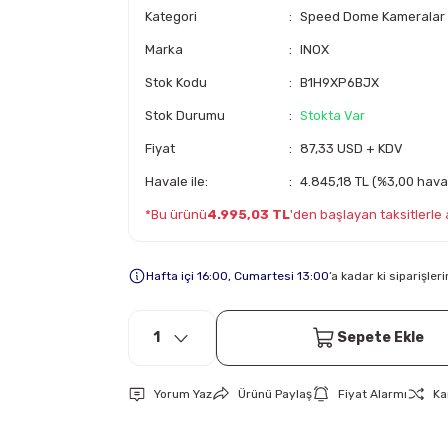
Kategori
Speed Dome Kameralar
Marka
INOX
Stok Kodu
B1H9XP6BJX
Stok Durumu
Stokta Var
Fiyat
87,33 USD + KDV
Havale ile:
4.845,18 TL (%3,00 haval
*Bu ürünü
4.995,03 TL
'den başlayan taksitlerle a
Hafta içi 16:00, Cumartesi 13:00
’a kadar ki siparişle
Sepete Ekle
Yorum Yaz
Ürünü Paylaş
Fiyat Alarmı
Ka