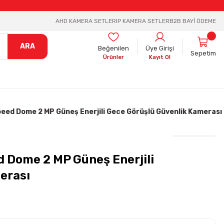
AHD KAMERA SETLER
IP KAMERA SETLER
B2B BAYİ ÖDEME
ARA
Beğenilen
Üye Girişi
Sepetim
Ürünler
Kayıt Ol
peed Dome 2 MP Güneş Enerjili Gece Görüşlü Güvenlik Kamerası
d Dome 2 MP Güneş Enerjili
erası