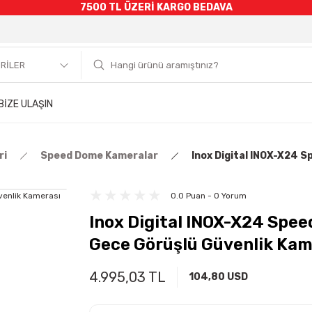
7500 TL ÜZERİ KARGO BEDAVA
BİZE ULAŞIN
ri
Speed Dome Kameralar
Inox Digital INOX-X24 S
0.0 Puan - 0 Yorum
Inox Digital INOX-X24 Spee
Gece Görüşlü Güvenlik Kam
4.995,03 TL
104,80 USD