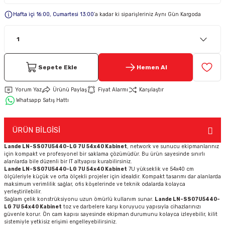
Hafta içi 16:00, Cumartesi 13:00
’a kadar ki siparişleriniz Aynı Gün Kargoda
Keypad-Tuş Takımı Ürünler
Hırsız Alarm Aksesuarlar
Sepete Ekle
Hemen Al
Yorum Yaz
Ürünü Paylaş
Fiyat Alarmı
Karşılaştır
Whatsapp Satış Hattı
ÜRÜN BİLGİSİ
Lande LN-SS07U5440-LG 7U 54x40 Kabinet
, network ve sunucu ekipmanlarınız
için kompakt ve profesyonel bir saklama çözümüdür. Bu ürün sayesinde sınırlı
alanlarda bile düzenli bir IT altyapısı kurabilirsiniz.
Lande LN-SS07U5440-LG 7U 54x40 Kabinet
7U yükseklik ve 54x40 cm
ölçüleriyle küçük ve orta ölçekli projeler için idealdir. Kompakt tasarımı dar alanlarda
maksimum verimlilik sağlar, ofis köşelerinde ve teknik odalarda kolayca
yerleştirilebilir.
Sağlam çelik konstrüksiyonu uzun ömürlü kullanım sunar.
Lande LN-SS07U5440-
LG 7U 54x40 Kabinet
toz ve darbelere karşı koruyucu yapısıyla cihazlarınızı
güvenle korur. Ön cam kapısı sayesinde ekipman durumunu kolayca izleyebilir, kilit
sistemiyle yetkisiz erişimi engelleyebilirsiniz.