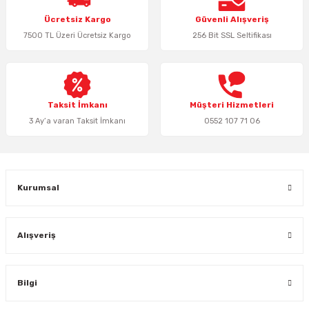
Ürün resmi kalitesiz, bozuk veya görüntülenemiyor.
Ücretsiz Kargo
Güvenli Alışveriş
Ürün açıklamasında eksik bilgiler bulunuyor.
7500 TL Üzeri Ücretsiz Kargo
256 Bit SSL Seltifikası
Ürün bilgilerinde hatalar bulunuyor.
Ürün fiyatı diğer sitelerden daha pahalı.
Bu ürüne benzer farklı alternatifler olmalı.
Taksit İmkanı
Müşteri Hizmetleri
3 Ay’a varan Taksit İmkanı
0552 107 71 06
Gönder
Kurumsal
Alışveriş
Bilgi