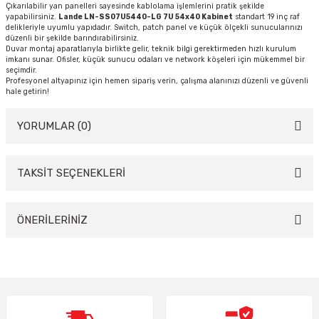
Çıkarılabilir yan panelleri sayesinde kablolama işlemlerini pratik şekilde
yapabilirsiniz.
Lande LN-SS07U5440-LG 7U 54x40 Kabinet
standart 19 inç raf
delikleriyle uyumlu yapıdadır. Switch, patch panel ve küçük ölçekli sunucularınızı
düzenli bir şekilde barındırabilirsiniz.
Duvar montaj aparatlarıyla birlikte gelir, teknik bilgi gerektirmeden hızlı kurulum
imkanı sunar. Ofisler, küçük sunucu odaları ve network köşeleri için mükemmel bir
seçimdir.
Profesyonel altyapınız için hemen sipariş verin, çalışma alanınızı düzenli ve güvenli
hale getirin!
YORUMLAR (0)
TAKSİT SEÇENEKLERİ
Bu ürüne ilk yorumu siz yapın!
Yorum Yaz
ÖNERİLERİNİZ
Bu ürünün fiyat bilgisi, resim, ürün açıklamalarında ve diğer konularda
yetersiz gördüğünüz noktaları öneri formunu kullanarak tarafımıza
iletebilirsiniz.
Görüş ve önerileriniz için teşekkür ederiz.