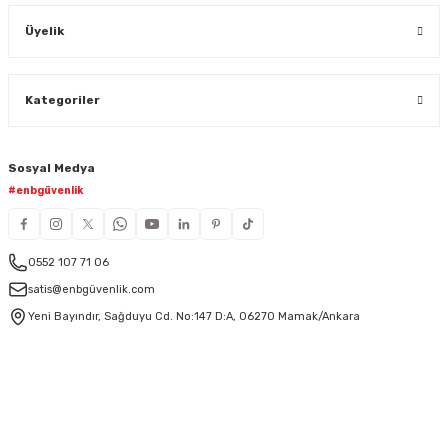
Üyelik
Kategoriler
Sosyal Medya
#enbgüvenlik
0552 107 71 06
satis@enbgüvenlik.com
Yeni Bayındır, Sağduyu Cd. No:147 D:A, 06270 Mamak/Ankara