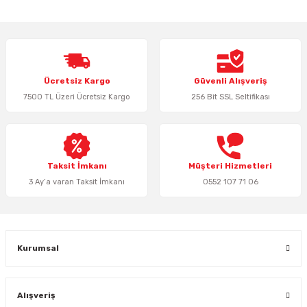
yetersiz gördüğünüz noktaları öneri formunu kullanarak tarafımıza
iletebilirsiniz.
Görüş ve önerileriniz için teşekkür ederiz.
Ürün resmi kalitesiz, bozuk veya görüntülenemiyor.
Ücretsiz Kargo
Güvenli Alışveriş
Ürün açıklamasında eksik bilgiler bulunuyor.
7500 TL Üzeri Ücretsiz Kargo
256 Bit SSL Seltifikası
Ürün bilgilerinde hatalar bulunuyor.
Ürün fiyatı diğer sitelerden daha pahalı.
Bu ürüne benzer farklı alternatifler olmalı.
Taksit İmkanı
Müşteri Hizmetleri
3 Ay’a varan Taksit İmkanı
0552 107 71 06
Gönder
Kurumsal
Alışveriş