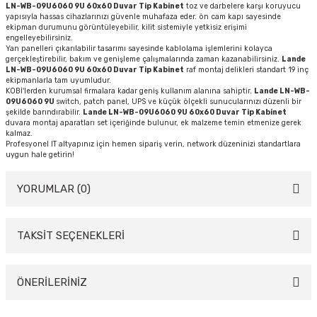
LN-WB-09U6060 9U 60x60 Duvar Tip Kabinet
toz ve darbelere karşı koruyucu
yapısıyla hassas cihazlarınızı güvenle muhafaza eder. ön cam kapı sayesinde
ekipman durumunu görüntüleyebilir, kilit sistemiyle yetkisiz erişimi
engelleyebilirsiniz.
Yan panelleri çıkarılabilir tasarımı sayesinde kablolama işlemlerini kolayca
gerçekleştirebilir, bakım ve genişleme çalışmalarında zaman kazanabilirsiniz.
Lande
LN-WB-09U6060 9U 60x60 Duvar Tip Kabinet
raf montaj delikleri standart 19 inç
ekipmanlarla tam uyumludur.
KOBİ'lerden kurumsal firmalara kadar geniş kullanım alanına sahiptir.
Lande LN-WB-
09U6060 9U
switch, patch panel, UPS ve küçük ölçekli sunucularınızı düzenli bir
şekilde barındırabilir.
Lande LN-WB-09U6060 9U 60x60 Duvar Tip Kabinet
duvara montaj aparatları set içeriğinde bulunur, ek malzeme temin etmenize gerek
kalmaz.
Profesyonel IT altyapınız için hemen sipariş verin, network düzeninizi standartlara
uygun hale getirin!
YORUMLAR (0)
TAKSİT SEÇENEKLERİ
Bu ürüne ilk yorumu siz yapın!
Yorum Yaz
ÖNERİLERİNİZ
Bu ürünün fiyat bilgisi, resim, ürün açıklamalarında ve diğer konularda