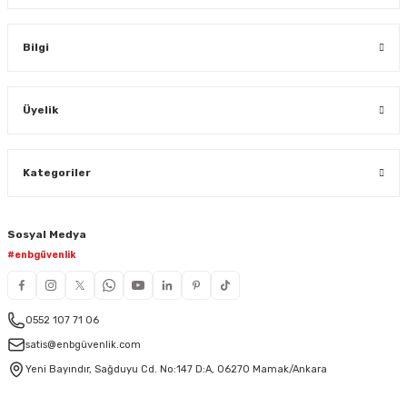
Bilgi
Üyelik
Kategoriler
Sosyal Medya
#enbgüvenlik
0552 107 71 06
satis@enbgüvenlik.com
Yeni Bayındır, Sağduyu Cd. No:147 D:A, 06270 Mamak/Ankara