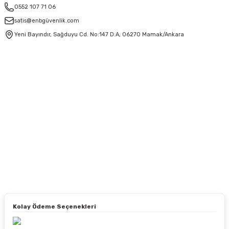
0552 107 71 06
satis@enbgüvenlik.com
Yeni Bayındır, Sağduyu Cd. No:147 D:A, 06270 Mamak/Ankara
Kolay Ödeme Seçenekleri