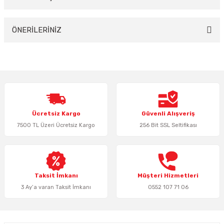
Yorum Yaz
ÖNERİLERİNİZ
Bu ürünün fiyat bilgisi, resim, ürün açıklamalarında ve diğer konularda
yetersiz gördüğünüz noktaları öneri formunu kullanarak tarafımıza
iletebilirsiniz.
Görüş ve önerileriniz için teşekkür ederiz.
Ürün resmi kalitesiz, bozuk veya görüntülenemiyor.
Ücretsiz Kargo
Güvenli Alışveriş
Ürün açıklamasında eksik bilgiler bulunuyor.
7500 TL Üzeri Ücretsiz Kargo
256 Bit SSL Seltifikası
Ürün bilgilerinde hatalar bulunuyor.
Ürün fiyatı diğer sitelerden daha pahalı.
Bu ürüne benzer farklı alternatifler olmalı.
Taksit İmkanı
Müşteri Hizmetleri
3 Ay’a varan Taksit İmkanı
0552 107 71 06
Gönder