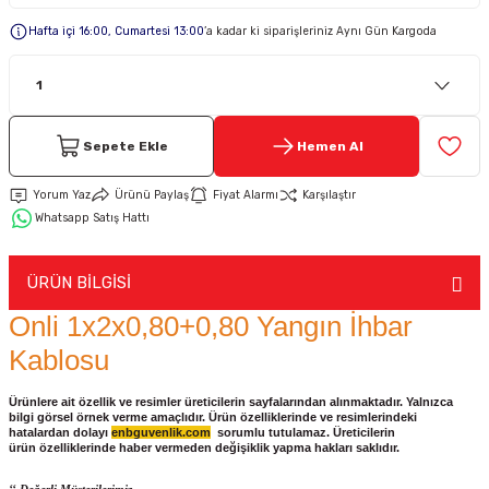
Hafta içi 16:00, Cumartesi 13:00
’a kadar ki siparişleriniz Aynı Gün Kargoda
Keypad-Tuş Takımı Ürünler
Hırsız Alarm Aksesuarlar
Sepete Ekle
Hemen Al
Yorum Yaz
Ürünü Paylaş
Fiyat Alarmı
Karşılaştır
Whatsapp Satış Hattı
ÜRÜN BİLGİSİ
Onli 1x2x0,80+0,80 Yangın İhbar
Kablosu
Ürünlere ait özellik ve resimler üreticilerin sayfalarından alınmaktadır. Yalnızca
bilgi görsel örnek verme amaçlıdır. Ürün özelliklerinde ve resimlerindeki
hatalardan dolayı
enbguvenlik.com
sorumlu tutulamaz. Üreticilerin
ürün
özelliklerinde haber vermeden değişiklik yapma hakları saklıdır.