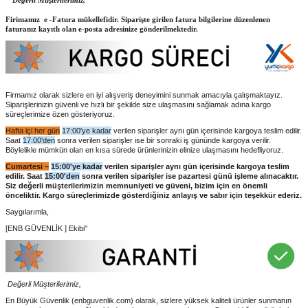
‘‘ Değerli Müşterilerimiz,
Firimamız e -Fatura mükellefidir. Siparişte girilen fatura bilgilerine düzenlenen
faturanız kayıtlı olan e-posta adresinize gönderilmektedir.
Firmamız olarak sizlere en iyi alışveriş deneyimini sunmak amacıyla çalışmaktayız.
Siparişlerinizin güvenli ve hızlı bir şekilde size ulaşmasını sağlamak adına kargo
süreçlerimize özen gösteriyoruz.
Hafta içi her gün
17:00'ye kadar
verilen siparişler aynı gün içerisinde kargoya teslim edilir.
Saat
17:00'den
sonra verilen siparişler ise bir sonraki iş gününde kargoya verilir.
Böylelikle mümkün olan en kısa sürede ürünlerinizin elinize ulaşmasını hedefliyoruz.
Cumartesi –
15:00'ye kadar
verilen siparişler aynı gün içerisinde kargoya teslim
edilir. Saat
15:00'den
sonra verilen siparişler ise pazartesi günü işleme alınacaktır.
Siz değerli müşterilerimizin memnuniyeti ve güveni, bizim için en önemli
önceliktir. Kargo süreçlerimizde gösterdiğiniz anlayış ve sabır için teşekkür ederiz.
Saygılarımla,
[ENB GÜVENLİK ] Ekibi"
Değerli Müşterilerimiz,
En Büyük Güvenlik
(enbguvenlik.com)
olarak, sizlere yüksek kaliteli ürünler sunmanın