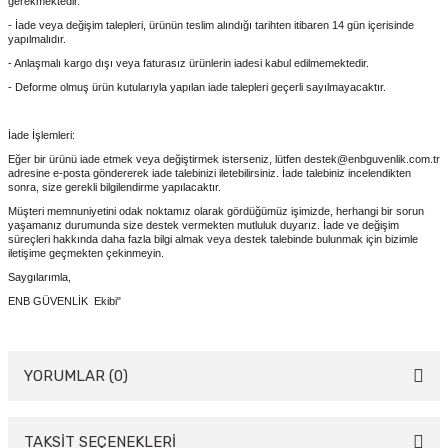
gerekmektedir.
- İade veya değişim talepleri, ürünün teslim alındığı tarihten itibaren 14 gün içerisinde
yapılmalıdır.
- Anlaşmalı kargo dışı veya faturasız ürünlerin iadesi kabul edilmemektedir.
- Deforme olmuş ürün kutularıyla yapılan iade talepleri geçerli sayılmayacaktır.
İade İşlemleri:
Eğer bir ürünü iade etmek veya değiştirmek isterseniz, lütfen destek@enbguvenlik.com.tr
adresine e-posta göndererek iade talebinizi iletebilirsiniz. İade talebiniz incelendikten
sonra, size gerekli bilgilendirme yapılacaktır.
Müşteri memnuniyetini odak noktamız olarak gördüğümüz işimizde, herhangi bir sorun
yaşamanız durumunda size destek vermekten mutluluk duyarız. İade ve değişim
süreçleri hakkında daha fazla bilgi almak veya destek talebinde bulunmak için bizimle
iletişime geçmekten çekinmeyin.
Saygılarımla,
ENB GÜVENLİK Ekibi"
YORUMLAR (0)
TAKSİT SEÇENEKLERİ
Bu ürüne ilk yorumu siz yapın!