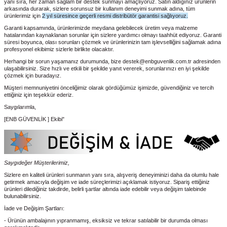
yanı sıra, her zaman sağlam bir destek sunmayı amaçlıyoruz. Satın aldığınız ürünlerin
arkasında durarak, sizlere sorunsuz bir kullanım deneyimi sunmak adına, tüm
ürünlerimiz için
2 yıl süresince geçerli resmi distribütör garantisi sağlıyoruz.
Garanti kapsamında, ürünlerimizde meydana gelebilecek üretim veya malzeme
hatalarından kaynaklanan sorunlar için sizlere yardımcı olmayı taahhüt ediyoruz. Garanti
süresi boyunca, olası sorunları çözmek ve ürünlerinizin tam işlevselliğini sağlamak adına
profesyonel ekibimiz sizlerle birlikte olacaktır.
Herhangi bir sorun yaşamanız durumunda, bize destek@enbguvenlik.com.tr adresinden
ulaşabilirsiniz. Size hızlı ve etkili bir şekilde yanıt vererek, sorunlarınızı en iyi şekilde
çözmek için buradayız.
Müşteri memnuniyetini önceliğimiz olarak gördüğümüz işimizde, güvendiğiniz ve tercih
ettiğiniz için teşekkür ederiz.
Saygılarımla,
[ENB GÜVENLİK ] Ekibi"
Saygıdeğer Müşterilerimiz,
Sizlere en kaliteli ürünleri sunmanın yanı sıra, alışveriş deneyiminizi daha da olumlu hale
getirmek amacıyla değişim ve iade süreçlerimizi açıklamak istiyoruz. Sipariş ettiğiniz
ürünleri dilediğiniz takdirde, belirli şartlar altında iade edebilir veya değişim talebinde
bulunabilirsiniz.
İade ve Değişim Şartları:
- Ürünün ambalajının yıpranmamış, eksiksiz ve tekrar satılabilir bir durumda olması