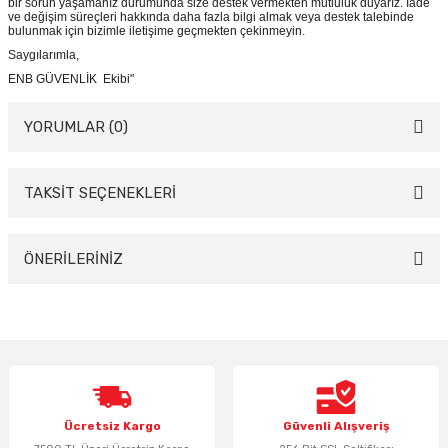
bir sorun yaşamanız durumunda size destek vermekten mutluluk duyarız. İade
ve değişim süreçleri hakkında daha fazla bilgi almak veya destek talebinde
bulunmak için bizimle iletişime geçmekten çekinmeyin.
Saygılarımla,
ENB GÜVENLİK Ekibi"
YORUMLAR (0)
TAKSİT SEÇENEKLERİ
Bu ürüne ilk yorumu siz yapın!
Yorum Yaz
ÖNERİLERİNİZ
Bu ürünün fiyat bilgisi, resim, ürün açıklamalarında ve diğer konularda
yetersiz gördüğünüz noktaları öneri formunu kullanarak tarafımıza
iletebilirsiniz.
Görüş ve önerileriniz için teşekkür ederiz.
Ürün resmi kalitesiz, bozuk veya görüntülenemiyor.
Ücretsiz Kargo
Güvenli Alışveriş
Ürün açıklamasında eksik bilgiler bulunuyor.