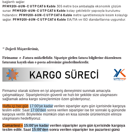
bağlantı sağlar.
PFM920I-6UN-C UTP CAT6 Kablo
305 metre box ambalajda ekonomik çözüm
sunar.
PFM920I-6UN-C UTP CAT6 Kablo
kolay çekilebilir yapısıyla kurulumu
hızlandırır.
PFM920I-6UN-C UTP CAT6 Kablo
metre işaretlemesiyle kesim kolaylığı
sağlar.
PFM920I-6UN-C UTP CAT6 Kablo
EIA/TIA ve ISO standartlarına uygundur.
‘‘ Değerli Müşterilerimiz,
Firimamız e -Fatura mükellefidir. Siparişte girilen fatura bilgilerine düzenlenen
faturanız kayıtlı olan e-posta adresinize gönderilmektedir.
Firmamız olarak sizlere en iyi alışveriş deneyimini sunmak amacıyla
çalışmaktayız. Siparişlerinizin güvenli ve hızlı bir şekilde size ulaşmasını
sağlamak adına kargo süreçlerimize özen gösteriyoruz.
Hafta içi her gün
17:00'ye kadar
verilen siparişler aynı gün içerisinde kargoya
teslim edilir. Saat
17:00'den
sonra verilen siparişler ise bir sonraki iş gününde
kargoya verilir. Böylelikle mümkün olan en kısa sürede ürünlerinizin elinize
ulaşmasını hedefliyoruz.
Cumartesi –
15:00'ye kadar
verilen siparişler aynı gün içerisinde kargoya
teslim edilir. Saat
15:00'den
sonra verilen siparişler ise pazartesi günü