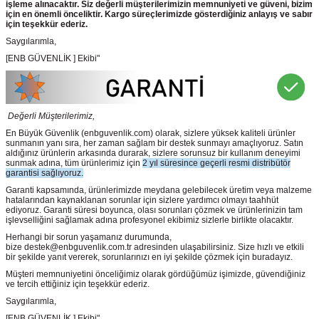
işleme alınacaktır. Siz değerli müşterilerimizin memnuniyeti ve güveni, bizim
için en önemli önceliktir. Kargo süreçlerimizde gösterdiğiniz anlayış ve sabır
için teşekkür ederiz.
Saygılarımla,
[ENB GÜVENLİK ] Ekibi"
Değerli Müşterilerimiz,
En Büyük Güvenlik
(enbguvenlik.com)
olarak, sizlere yüksek kaliteli ürünler
sunmanın yanı sıra, her zaman sağlam bir destek sunmayı amaçlıyoruz. Satın
aldığınız ürünlerin arkasında durarak, sizlere sorunsuz bir kullanım deneyimi
sunmak adına, tüm ürünlerimiz için
2 yıl süresince geçerli resmi distribütör
garantisi sağlıyoruz.
Garanti kapsamında, ürünlerimizde meydana gelebilecek üretim veya malzeme
hatalarından kaynaklanan sorunlar için sizlere yardımcı olmayı taahhüt
ediyoruz. Garanti süresi boyunca, olası sorunları çözmek ve ürünlerinizin tam
işlevselliğini sağlamak adına profesyonel ekibimiz sizlerle birlikte olacaktır.
Herhangi bir sorun yaşamanız durumunda,
bize destek@enbguvenlik.com.tr adresinden ulaşabilirsiniz. Size hızlı ve etkili
bir şekilde yanıt vererek, sorunlarınızı en iyi şekilde çözmek için buradayız.
Müşteri memnuniyetini önceliğimiz olarak gördüğümüz işimizde, güvendiğiniz
ve tercih ettiğiniz için teşekkür ederiz.
Saygılarımla,
[ENB GÜVENLİK ] Ekibi"