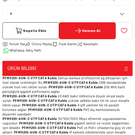
Keypad-Tuş Takımı Ürünler
Hırsız Alarm Aksesuarlar
Sepete Ekle
Hemen Al
Yorum Yaz
Ürünü Paylaş
Fiyat Alarmı
Karşılaştır
Whatsapp Satış Hattı
ÜRÜN BİLGİSİ
PFM920I-6UN-C UTP CAT6 Kablo
Dahua markası profesyonel ağ altyapıları için
özel olarak üretilmiştir. Bu
PFM920I-6UN-C UTP CAT6 Kablo
CAT6 standardında
yüksek hızlı veri iletimi sunar.
PFM920I-6UN-C UTP CAT6 Kablo
250 MHz bant
genişliğiyle gigabit performans sağlar.
PFM920I-6UN-C UTP CAT6 Kablo
23 AWG bakır iletkeniyle düşük sinyal kaybı
sunar.
PFM920I-6UN-C UTP CAT6 Kablo
yüksek saflıkta bakır tel ile uzun mesafe
iletim yapar.
PFM920I-6UN-C UTP CAT6 Kablo
4 çift yalıtımlı tel ile parazit
koruması sağlar.
PFM920I-6UN-C UTP CAT6 Kablo
PVC dış mantolamasıyla
dayanıklı yapıdadır.
PFM920I-6UN-C UTP CAT6 Kablo
10/100/1000 Mbps ethernet uygulamalarına
uygundur.
PFM920I-6UN-C UTP CAT6 Kablo
gigabit switch ve router bağlantıları
için idealdir.
PFM920I-6UN-C UTP CAT6 Kablo
PoE ve PoE+ cihazlarına güç ve veri
aktarır.
PFM920I-6UN-C UTP CAT6 Kablo
IP kamera sistemlerinde uzun mesafe