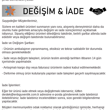
Saygıdeğer Müşterilerimiz,
Sizlere en kaliteli ürünleri sunmanın yanı sıra, alışveriş deneyiminizi daha da
olumlu hale getirmek amacıyla değişim ve iade süreçlerimizi açıklamak
istiyoruz. Sipariş ettiğiniz ürünleri dilediğiniz takdirde, belirli şartlar altında iade
edebilir veya değişim talebinde bulunabilirsiniz.
İade ve Değişim Şartları:
- Ürünün ambalajının yıpranmamış, eksiksiz ve tekrar satılabilir bir durumda
olması gerekmektedir.
- İade veya değişim talepleri, ürünün teslim alındığı tarihten itibaren 14 gün
içerisinde yapılmalıdır.
- Anlaşmalı kargo dışı veya faturasız ürünlerin iadesi kabul edilmemektedir.
- Deforme olmuş ürün kutularıyla yapılan iade talepleri geçerli sayılmayacaktır.
İade İşlemleri:
Eğer bir ürünü iade etmek veya değiştirmek isterseniz, lütfen
destek@enbguvenlik.com.tr adresine e-posta göndererek iade talebinizi
iletebilirsiniz. İade talebiniz incelendikten sonra, size gerekli bilgilendirme
yapılacaktır.
Müşteri memnuniyetini odak noktamız olarak gördüğümüz işimizde, herhangi