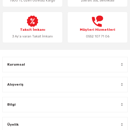
7500 TL Üzeri Ücretsiz Kargo
256 Bit SSL Seltifikası
Ürün bilgilerinde hatalar bulunuyor.
Ürün fiyatı diğer sitelerden daha pahalı.
Bu ürüne benzer farklı alternatifler olmalı.
Taksit İmkanı
Müşteri Hizmetleri
3 Ay’a varan Taksit İmkanı
0552 107 71 06
Gönder
Kurumsal
Alışveriş
Bilgi
Üyelik