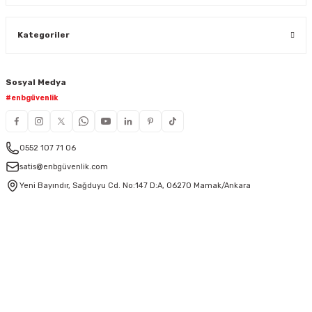
Kategoriler
Sosyal Medya
#enbgüvenlik
0552 107 71 06
satis@enbgüvenlik.com
Yeni Bayındır, Sağduyu Cd. No:147 D:A, 06270 Mamak/Ankara