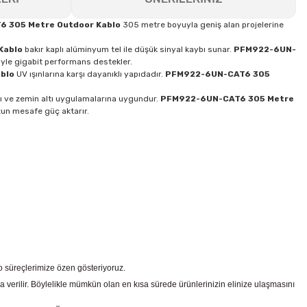
 305 Metre Outdoor Kablo
305 metre boyuyla geniş alan projelerine
Kablo
bakır kaplı alüminyum tel ile düşük sinyal kaybı sunar.
PFM922-6UN-
yle gigabit performans destekler.
blo
UV ışınlarına karşı dayanıklı yapıdadır.
PFM922-6UN-CAT6 305
ı ve zemin altı uygulamalarına uygundur.
PFM922-6UN-CAT6 305 Metre
zun mesafe güç aktarır.
go süreçlerimize özen gösteriyoruz.
a verilir. Böylelikle mümkün olan en kısa sürede ürünlerinizin elinize ulaşmasını