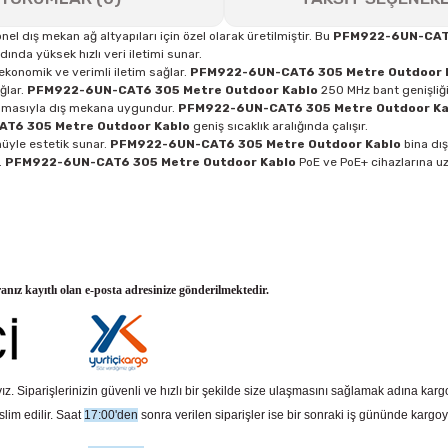
l dış mekan ağ altyapıları için özel olarak üretilmiştir. Bu
PFM922-6UN-CAT6
nda yüksek hızlı veri iletimi sunar.
konomik ve verimli iletim sağlar.
PFM922-6UN-CAT6 305 Metre Outdoor 
ağlar.
PFM922-6UN-CAT6 305 Metre Outdoor Kablo
250 MHz bant genişliği
lamasıyla dış mekana uygundur.
PFM922-6UN-CAT6 305 Metre Outdoor Ka
T6 305 Metre Outdoor Kablo
geniş sıcaklık aralığında çalışır.
üyle estetik sunar.
PFM922-6UN-CAT6 305 Metre Outdoor Kablo
bina dış
.
PFM922-6UN-CAT6 305 Metre Outdoor Kablo
PoE ve PoE+ cihazlarına u
ranız kayıtlı olan e-posta adresinize gönderilmektedir.
z. Siparişlerinizin güvenli ve hızlı bir şekilde size ulaşmasını sağlamak adına kar
slim edilir. Saat
17:00'den
sonra verilen siparişler ise bir sonraki iş gününde kargoy