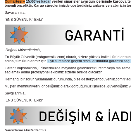
Cumartesi –
15:00'ye kadar
verilen siparişler aynı gün içerisinde kargoya te
önemli önceliktir. Kargo süreçlerimizde gösterdiğiniz anlayış ve sabır için te
Saygılarımla,
[ENB GÜVENLİK ] Ekibi"
Değerli Müşterilerimiz,
En Büyük Güvenlik
(enbguvenlik.com)
olarak, sizlere yüksek kaliteli ürünler 
adına, tüm ürünlerimiz için
2 yıl süresince geçerli resmi distribütör garantisi sağl
Garanti kapsamında, ürünlerimizde meydana gelebilecek üretim veya malzeme hata
sağlamak adına profesyonel ekibimiz sizlerle birlikte olacaktır.
Herhangi bir sorun yaşamanız durumunda, bize destek@enbguvenlik.com.tr adresinde
Müşteri memnuniyetini önceliğimiz olarak gördüğümüz işimizde, güvendiğiniz ve te
Saygılarımla,
[ENB GÜVENLİK ] Ekibi"
Saygıdeğer Müşterilerimiz,