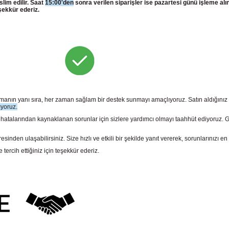
slim edilir. Saat
15:00'den
sonra verilen siparişler ise pazartesi günü işleme alı
şekkür ederiz.
sunmanın yanı sıra, her zaman sağlam bir destek sunmayı amaçlıyoruz. Satın aldığını
ıyoruz.
larından kaynaklanan sorunlar için sizlere yardımcı olmayı taahhüt ediyoruz. Gara
n ulaşabilirsiniz. Size hızlı ve etkili bir şekilde yanıt vererek, sorunlarınızı en 
rcih ettiğiniz için teşekkür ederiz.