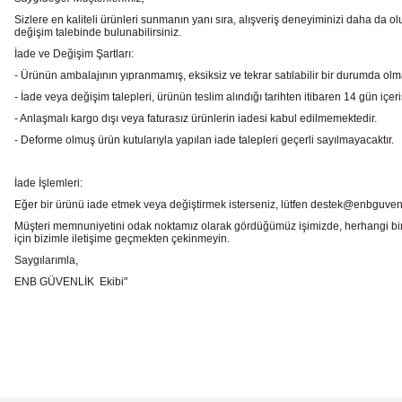
Sizlere en kaliteli ürünleri sunmanın yanı sıra, alışveriş deneyiminizi daha da olu
değişim talebinde bulunabilirsiniz.
İade ve Değişim Şartları:
- Ürünün ambalajının yıpranmamış, eksiksiz ve tekrar satılabilir bir durumda ol
- İade veya değişim talepleri, ürünün teslim alındığı tarihten itibaren 14 gün içeri
- Anlaşmalı kargo dışı veya faturasız ürünlerin iadesi kabul edilmemektedir.
- Deforme olmuş ürün kutularıyla yapılan iade talepleri geçerli sayılmayacaktır.
İade İşlemleri:
Eğer bir ürünü iade etmek veya değiştirmek isterseniz, lütfen destek@enbguvenlik.
Müşteri memnuniyetini odak noktamız olarak gördüğümüz işimizde, herhangi bir
için bizimle iletişime geçmekten çekinmeyin.
Saygılarımla,
ENB GÜVENLİK Ekibi"
Bu ürünün fiyat bilgisi, resim, ürün açıklamalarında ve diğer konularda
Görüş ve önerileriniz için teşekkür ederiz.
Ürün resmi kalitesiz, bozuk veya görüntülenemiyor.
Ürün açıklamasında eksik bilgiler bulunuyor.