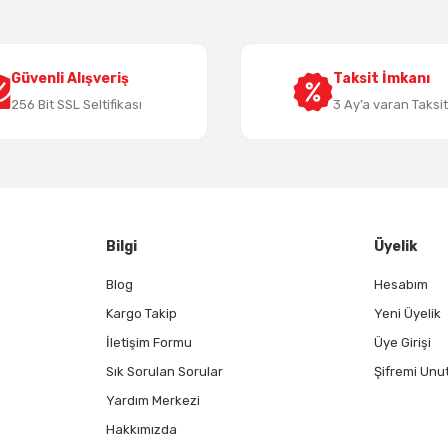
Güvenli Alışveriş
Taksit İmkanı
256 Bit SSL Seltifikası
3 Ay’a varan Taksi
Gönder
Bilgi
Üyelik
Blog
Hesabım
Kargo Takip
Yeni Üyelik
İletişim Formu
Üye Girişi
Sık Sorulan Sorular
Şifremi Unu
Yardım Merkezi
Hakkımızda