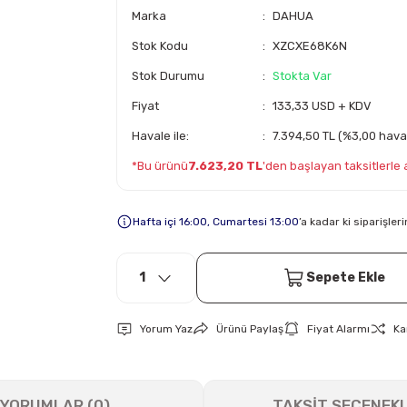
Marka
DAHUA
Stok Kodu
XZCXE68K6N
Stok Durumu
Stokta Var
Fiyat
133,33 USD + KDV
Havale ile:
7.394,50 TL (%3,00 haval
*Bu ürünü
7.623,20 TL
'den başlayan taksitlerle al
Hafta içi 16:00, Cumartesi 13:00
’a kadar ki siparişle
Sepete Ekle
Yorum Yaz
Ürünü Paylaş
Fiyat Alarmı
Ka
YORUMLAR (0)
TAKSİT SEÇENEKL