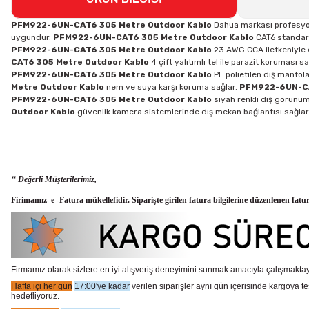
PFM922-6UN-CAT6 305 Metre Outdoor Kablo
Dahua markası profesyone
uygundur.
PFM922-6UN-CAT6 305 Metre Outdoor Kablo
CAT6 standardı
PFM922-6UN-CAT6 305 Metre Outdoor Kablo
23 AWG CCA iletkeniyle e
CAT6 305 Metre Outdoor Kablo
4 çift yalıtımlı tel ile parazit koruması s
PFM922-6UN-CAT6 305 Metre Outdoor Kablo
PE polietilen dış manto
Metre Outdoor Kablo
nem ve suya karşı koruma sağlar.
PFM922-6UN-CA
PFM922-6UN-CAT6 305 Metre Outdoor Kablo
siyah renkli dış görünüm
Outdoor Kablo
güvenlik kamera sistemlerinde dış mekan bağlantısı sağlar
‘‘ Değerli Müşterilerimiz,
Firimamız e -Fatura mükellefidir. Siparişte girilen fatura bilgilerine düzenlenen fatu
Firmamız olarak sizlere en iyi alışveriş deneyimini sunmak amacıyla çalışmaktayı
Hafta içi her gün
17:00'ye kadar
verilen siparişler aynı gün içerisinde kargoya te
hedefliyoruz.