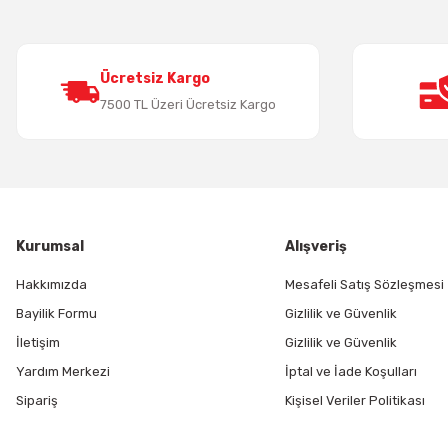
Ürün bilgilerinde hatalar bulunuyor.
Ürün fiyatı diğer sitelerden daha pahalı.
Bu ürüne benzer farklı alternatifler olmalı.
Ücretsiz Kargo
7500 TL Üzeri Ücretsiz Kargo
Kurumsal
Alışveriş
Hakkımızda
Mesafeli Satış Sözleşmesi
Bayilik Formu
Gizlilik ve Güvenlik
İletişim
Gizlilik ve Güvenlik
Yardım Merkezi
İptal ve İade Koşulları
Sipariş
Kişisel Veriler Politikası