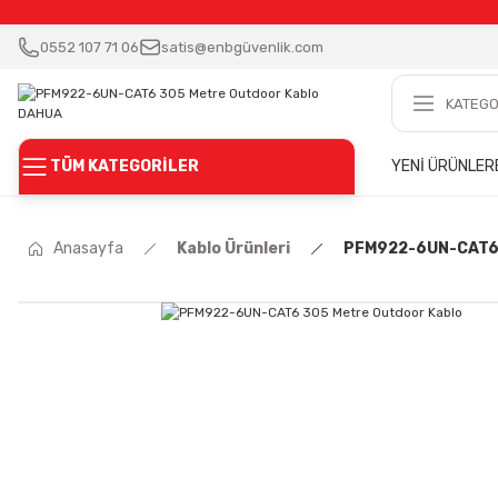
0552 107 71 06
satis@enbgüvenlik.com
TÜM KATEGORİLER
YENİ ÜRÜNLER
Anasayfa
Kablo Ürünleri
PFM922-6UN-CAT6 