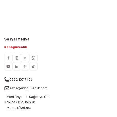
Sosyal Medya
#enbgüvenlik
0552 107 71 06
satis@enbgüvenlik.com
Yeni Bayındır, Sağduyu Cd.
No:147 D:A, 06270
Mamak/Ankara