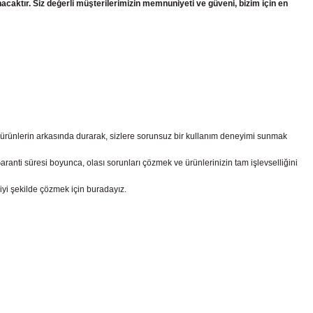
nacaktır. Siz değerli müşterilerimizin memnuniyeti ve güveni, bizim için en
z ürünlerin arkasında durarak, sizlere sorunsuz bir kullanım deneyimi sunmak
nti süresi boyunca, olası sorunları çözmek ve ürünlerinizin tam işlevselliğini
iyi şekilde çözmek için buradayız.