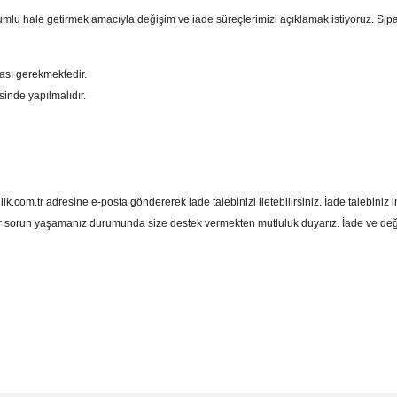
mlu hale getirmek amacıyla değişim ve iade süreçlerimizi açıklamak istiyoruz. Sipariş e
ması gerekmektedir.
sinde yapılmalıdır.
com.tr adresine e-posta göndererek iade talebinizi iletebilirsiniz. İade talebiniz in
 sorun yaşamanız durumunda size destek vermekten mutluluk duyarız. İade ve deği
 yetersiz gördüğünüz noktaları öneri formunu kullanarak tarafımıza iletebil
Bu ürüne ilk yorumu siz yapın!
Yorum Yaz