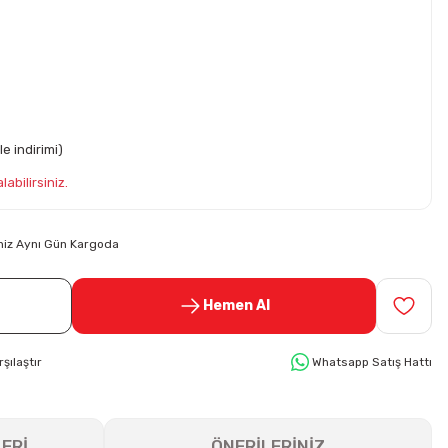
e indirimi)
abilirsiniz.
riniz Aynı Gün Kargoda
Hemen Al
rşılaştır
Whatsapp Satış Hattı
ERİ
ÖNERİLERİNİZ